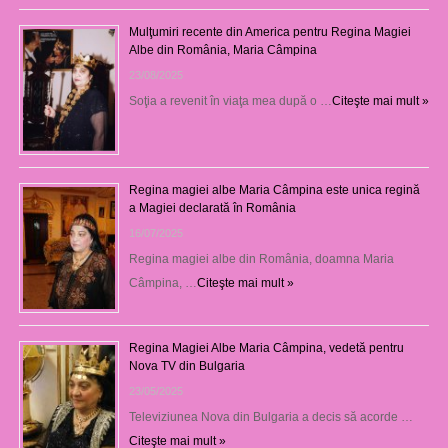
Mulţumiri recente din America pentru Regina Magiei
Albe din România, Maria Câmpina
23/08/2025
Soţia a revenit în viaţa mea după o …
Citeşte mai mult »
Regina magiei albe Maria Câmpina este unica regină
a Magiei declarată în România
16/07/2025
Regina magiei albe din România, doamna Maria
Câmpina, …
Citeşte mai mult »
Regina Magiei Albe Maria Câmpina, vedetă pentru
Nova TV din Bulgaria
23/05/2025
Televiziunea Nova din Bulgaria a decis să acorde …
Citeşte mai mult »