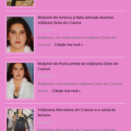
Mulțumiri din America și Italia adresate doamnei
vrăjitoare Delia din Craiova
07/08/2026
Mulţumesc din suflet doamnei vrăjitoare Delia din
Craiova …
Citeşte mai mult »
Mulţumiri din Roma primite de vrăjitoarea Delia din
Craiova
06/08/2026
Mulţumesc mult doamnei vrăjitoare Delia din Craiova
pentru …
Citeşte mai mult »
Vrăjitoarea Mercedeza din Craiova m-a salvat de
farmece
06/08/2026
Vrăjitoarea Mercedeza din Craiova m-a salvat de