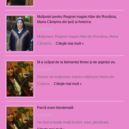
Mulțumiri pentru Reginei magiei Albe din România,
Maria Câmpina din țară și America
22/05/2025
Mulţumesc Reginei magiei Albe din România, Maria
Câmpina …
Citeşte mai mult »
M-a scăpat de la falimentul firmei și de argintul viu
13/03/2025
Doresc să mulţumesc expres vrăjitoarei Maria din
Craiova …
Citeşte mai mult »
Parcă eram blestemată
12/03/2025
Am fost la foarte mulţi doctori, vraci, ghicitoare, …