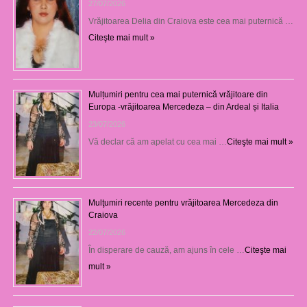
27/07/2026
Vrăjitoarea Delia din Craiova este cea mai puternică …
Citeşte mai mult »
Mulțumiri pentru cea mai puternică vrăjitoare din
Europa -vrăjitoarea Mercedeza – din Ardeal și Italia
23/07/2026
Vă declar că am apelat cu cea mai …
Citeşte mai mult »
Mulţumiri recente pentru vrăjitoarea Mercedeza din
Craiova
22/07/2026
În disperare de cauză, am ajuns în cele …
Citeşte mai
mult »