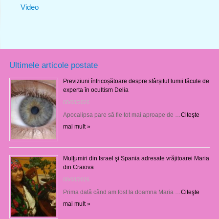
Video
Ultimele articole postate
Previziuni înfricoșătoare despre sfârșitul lumii făcute de
experta în ocultism Delia
08/08/2026
Apocalipsa pare să fie tot mai aproape de …
Citeşte
mai mult »
Mulţumiri din Israel şi Spania adresate vrăjitoarei Maria
din Craiova
08/08/2026
Prima dată când am fost la doamna Maria …
Citeşte
mai mult »