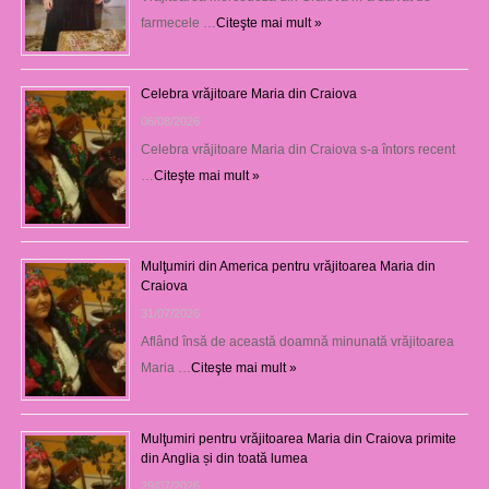
farmecele …
Citeşte mai mult »
Celebra vrăjitoare Maria din Craiova
06/08/2026
Celebra vrăjitoare Maria din Craiova s-a întors recent
…
Citeşte mai mult »
Mulţumiri din America pentru vrăjitoarea Maria din
Craiova
31/07/2026
Aflând însă de această doamnă minunată vrăjitoarea
Maria …
Citeşte mai mult »
Mulţumiri pentru vrăjitoarea Maria din Craiova primite
din Anglia și din toată lumea
29/07/2026