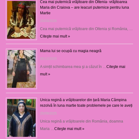
Cea mai puternică vrăjitoare din Oltenia- vrăjitoarea
Maria din Craiova – are leacuri puternice pentru luna
Martie
25/03/2026
Cea mai puternică vrăjitoare din Oltenia și România, …
Citeşte mai mult »
Mama lui se ocupă cu magia neagră
05/12/2025
A simțit schimbarea mea şi a căzut în …
Citeşte mai
mult »
Unica regină a vrăjitoarelor din țară Maria Câmpina
rezolvă în luna martie toate problemele pe care le aveți
25/09/2025
Unica regină a vrăjitoarele din România, doamna
Maria …
Citeşte mai mult »