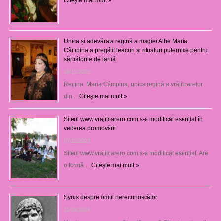
Citeşte mai mult »
Unica și adevărata regină a magiei Albe Maria
Câmpina a pregătit leacuri și ritualuri puternice pentru
sărbătorile de iarnă
26/12/2023
Regina Maria Câmpina, unica regină a vrăjitoarelor
din …
Citeşte mai mult »
Siteul www.vrajitoarero.com s-a modificat esențial în
vederea promovării
07/12/2023
Siteul www.vrajitoarero.com s-a modificat esențial. Are
o formă …
Citeşte mai mult »
Syrus despre omul nerecunoscător
11/09/2023