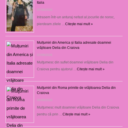
Italia
07/08/2026
Intrasem într-un anturaj nefast al jocurile de noroc,
pierdeam zilele …
Citește mai mult »
Mulțumiri din America și Italia adresate doamnei
vrăjitoare Delia din Craiova
07/08/2026
Mulţumesc din suflet doamnei vrăjitoare Delia din
Craiova pentru ajutorul …
Citește mai mult »
Mulţumiri din Roma primite de vrăjitoarea Delia din
Craiova
06/08/2026
Mulţumesc mult doamnei vrăjitoare Delia din Craiova
pentru că prin …
Citește mai mult »