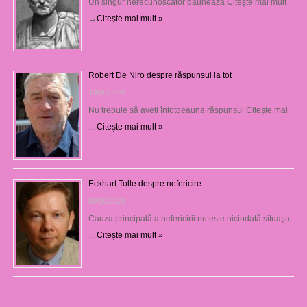
Un singur nerecunoscător dăunează Citește mai mult
→
Citeşte mai mult »
Robert De Niro despre răspunsul la tot
10/09/2023
Nu trebuie să aveți întotdeauna răspunsul Citește mai
…
Citeşte mai mult »
Eckhart Tolle despre nefericire
09/09/2023
Cauza principală a nefericirii nu este niciodată situaţia
…
Citeşte mai mult »