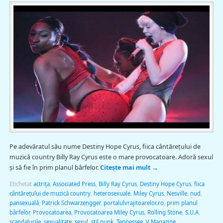
Pe adevăratul său nume Destiny Hope Cyrus, fiica cântăreţului de
muzică country Billy Ray Cyrus este o mare provocatoare. Adoră sexul
şi să fie în prim planul bârfelor.
Citește mai mult
→
Etichetat
actriţa
,
Associated Press
,
Billy Ray Cyrus
,
Destiny Hope Cyrus
,
fiica
cântăreţului de muzică country
,
heterosexuale
,
Miley Cyrus
,
Nesville
,
nud
,
pansexuală
,
Patrick Schwarzengger
,
portalulvrajitoarelor.ro
,
prim planul
bârfelor
,
Provocatoarea
,
Provocatoarea Miley Cyrus
,
Rolling Stone
,
S.U.A
,
scandalurile
,
sexualitate
,
sexul
,
stil punk
,
Tennessee
,
V Magazine
,