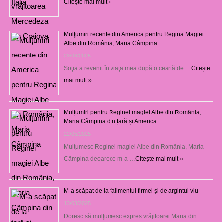
Citește mai mult »
Mulţumiri recente din America pentru Regina Magiei
Albe din România, Maria Câmpina
23/08/2025
Soţia a revenit în viaţa mea după o ceartă de …
Citește
mai mult »
Mulțumiri pentru Reginei magiei Albe din România,
Maria Câmpina din țară și America
22/05/2025
Mulţumesc Reginei magiei Albe din România, Maria
Câmpina deoarece m-a …
Citește mai mult »
M-a scăpat de la falimentul firmei și de argintul viu
13/03/2025
Doresc să mulţumesc expres vrăjitoarei Maria din