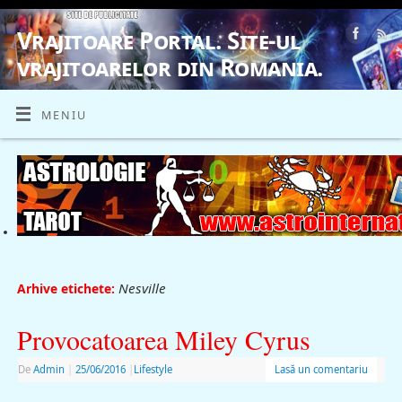
Vrajitoare Portal. Site-ul
vrajitoarelor din Romania.
VRAJITOARE, VRAJITOARELE, VRAJITOARE
MENIU
Nesville
Arhive etichete:
Provocatoarea Miley Cyrus
De
Admin
|
25/06/2016
|
Lifestyle
Lasă un comentariu