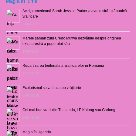
Magia in lume
Actrița americană Sarah Jessica Parker a avut o stră-străbunică
vrăjitoare
03/08/2021
Marele şaman zulu Credo Mutwa dezvăluie despre originea
extraterestră a poporului său
14/06/2021
Repartizarea teritorială a vrăjitoarelor în România
12/10/2020
Ecoturismul se va baza pe vrăjitorie
01/02/2019
Cel mai bun vraci din Thailanda, LP Kalong sau Garlong
03/04/2018
Magia în Uganda