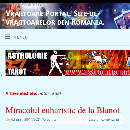
Vrajitoare Portal. Site-ul
vrajitoarelor din Romania.
VRAJITOARE, VRAJITOARELE, VRAJITOARE
MENIU
notar regal
Arhive etichete:
Miracolul euharistic de la Blanot
De
Admin
|
30/11/2021
|
Credinta
Lasă un comentariu