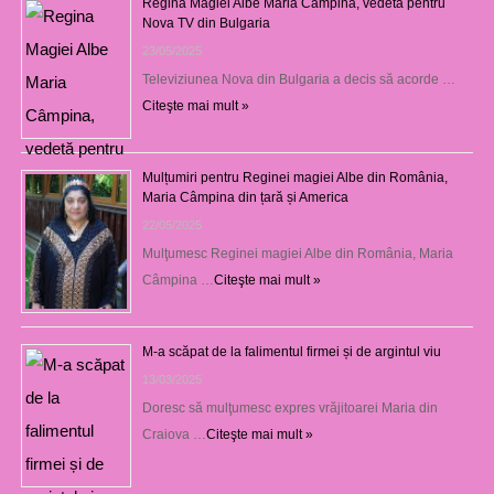
Regina Magiei Albe Maria Câmpina, vedetă pentru
Nova TV din Bulgaria
23/05/2025
Televiziunea Nova din Bulgaria a decis să acorde …
Citeşte mai mult »
Mulțumiri pentru Reginei magiei Albe din România,
Maria Câmpina din țară și America
22/05/2025
Mulţumesc Reginei magiei Albe din România, Maria
Câmpina …
Citeşte mai mult »
M-a scăpat de la falimentul firmei și de argintul viu
13/03/2025
Doresc să mulţumesc expres vrăjitoarei Maria din
Craiova …
Citeşte mai mult »