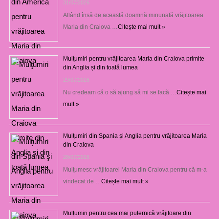
31/07/2026
Aflând însă de această doamnă minunată vrăjitoarea
Maria din Craiova …
Citește mai mult »
Mulţumiri pentru vrăjitoarea Maria din Craiova primite
din Anglia și din toată lumea
29/07/2026
Nu credeam că o să ajung să mi se facă …
Citește mai
mult »
Mulţumiri din Spania şi Anglia pentru vrăjitoarea Maria
din Craiova
28/07/2026
Mulţumesc vrăjitoarei Maria din Craiova pentru că m-a
vindecat de …
Citește mai mult »
Mulțumiri pentru cea mai puternică vrăjitoare din