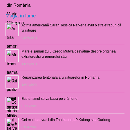
Magia in lume
Actrița americană Sarah Jessica Parker a avut o stră-străbunică
vrăjitoare
03/08/2021
Marele şaman zulu Credo Mutwa dezvăluie despre originea
extraterestră a poporului său
14/06/2021
Repartizarea teritorială a vrăjitoarelor în România
12/10/2020
Ecoturismul se va baza pe vrăjitorie
01/02/2019
Cel mai bun vraci din Thailanda, LP Kalong sau Garlong
03/04/2018