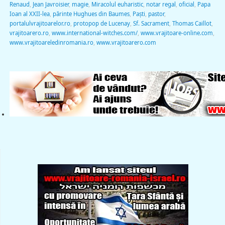
Renaud
,
Jean Javroisier
,
magie
,
Miracolul euharistic
,
notar regal
,
oficial
,
Papa
Ioan al XXII-lea
,
părinte Hughues din Baumes
,
Paști
,
pastor
,
portalulvrajitoarelor.ro
,
protopop de Lucenay
,
Sf. Sacrament
,
Thomas Caillot
,
vrajitoarero.ro
,
www.international-witches.com/
,
www.vrajitoare-online.com
,
www.vrajitoareledinromania.ro
,
www.vrajitoarero.com