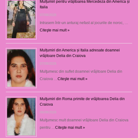
Mulțumiri pentru vrăjitoarea Mercedeza din America și
Italia
07/08/2026
Intrasem într-un anturaj nefast al jocurile de noroc, …
Citeşte mai mult »
Mulțumiri din America și Italia adresate doamnei
vrăjitoare Delia din Craiova
07/08/2026
Mulţumesc din suflet doamnei vrăjitoare Delia din
Craiova …
Citeşte mai mult »
Mulţumiri din Roma primite de vrăjitoarea Delia din
Craiova
06/08/2026
Mulţumesc mult doamnei vrăjitoare Delia din Craiova
pentru …
Citeşte mai mult »