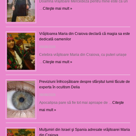
Doamna vrăjitoare Mercedeza pentru mine este ca un
…
Citeşte mai mult »
Vrăjitoarea Maria din Craiova declară că magia sa este
dedicată oamenilor
09/08/2026
Celebra vrăjitoare Maria din Craiova, cu puteri uriașe
…
Citeşte mai mult »
Previziuni înfricoșătoare despre sfârșitul lumii făcute de
experta în ocultism Delia
08/08/2026
Apocalipsa pare să fie tot mai aproape de …
Citeşte
mai mult »
Mulţumiri din Israel şi Spania adresate vrăjitoarei Maria
din Craiova