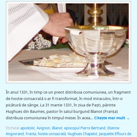
În anul 1331, în timp ce un preot distribuia comuniunea, un fragment
de hostie consacrată s-ar fi transformat, în mod miraculos, într-o
picătură de sânge. La 31 martie 1331, în ziua de Paști, părinte
Hughues din Baumes, pastor în satul burgund Blanot (Franţa)
distribuia comuniunea în timpul mesei. În acea…
Citește mai mult
→
Etichetat
apostolic
,
Avignon
,
Blanot
,
episcopul Pierre Bertrand
,
Etienne
Angovrand
,
Franta
,
hostie consacrată
,
Hughues Chapelot
,
Jacquette Effours de