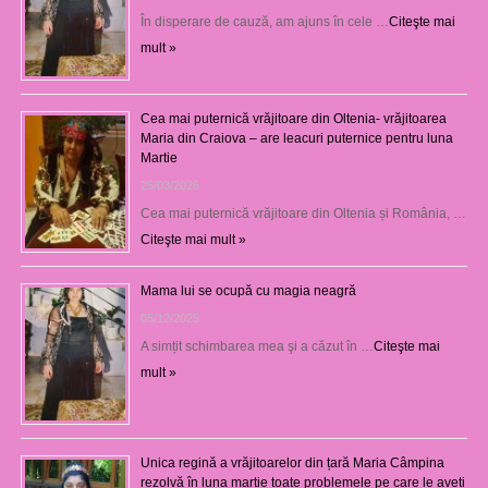
În disperare de cauză, am ajuns în cele …
Citeşte mai
mult »
Cea mai puternică vrăjitoare din Oltenia- vrăjitoarea
Maria din Craiova – are leacuri puternice pentru luna
Martie
25/03/2026
Cea mai puternică vrăjitoare din Oltenia și România, …
Citeşte mai mult »
Mama lui se ocupă cu magia neagră
05/12/2025
A simțit schimbarea mea şi a căzut în …
Citeşte mai
mult »
Unica regină a vrăjitoarelor din țară Maria Câmpina
rezolvă în luna martie toate problemele pe care le aveți