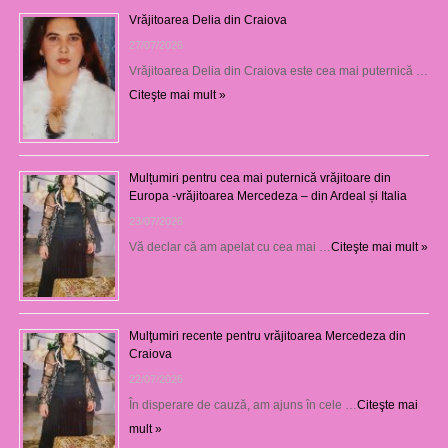
Vrăjitoarea Delia din Craiova
27/07/2026
Vrăjitoarea Delia din Craiova este cea mai puternică …
Citeşte mai mult »
Mulțumiri pentru cea mai puternică vrăjitoare din
Europa -vrăjitoarea Mercedeza – din Ardeal și Italia
23/07/2026
Vă declar că am apelat cu cea mai …
Citeşte mai mult »
Mulţumiri recente pentru vrăjitoarea Mercedeza din
Craiova
22/07/2026
În disperare de cauză, am ajuns în cele …
Citeşte mai
mult »