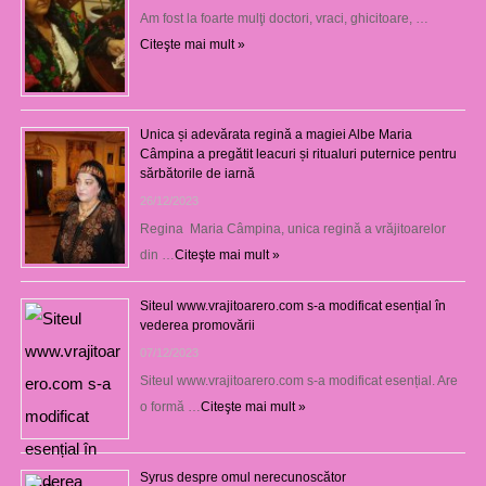
Am fost la foarte mulţi doctori, vraci, ghicitoare, …
Citeşte mai mult »
Unica și adevărata regină a magiei Albe Maria
Câmpina a pregătit leacuri și ritualuri puternice pentru
sărbătorile de iarnă
26/12/2023
Regina Maria Câmpina, unica regină a vrăjitoarelor
din …
Citeşte mai mult »
Siteul www.vrajitoarero.com s-a modificat esențial în
vederea promovării
07/12/2023
Siteul www.vrajitoarero.com s-a modificat esențial. Are
o formă …
Citeşte mai mult »
Syrus despre omul nerecunoscător