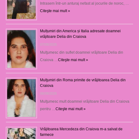
Intrasem într-un anturaj nefast al jocurile de noroc, …
Citeşte mai mult »
Mulțumiri din America și Italia adresate doamnei
vrăjitoare Delia din Craiova
07/08/2026
Mulţumesc din suflet doamnei vrăjitoare Delia din
Craiova …
Citeşte mai mult »
Mulţumiri din Roma primite de vrăjitoarea Delia din
Craiova
06/08/2026
Mulţumesc mult doamnei vrăjitoare Delia din Craiova
pentru …
Citeşte mai mult »
Vrăjitoarea Mercedeza din Craiova m-a salvat de
farmece