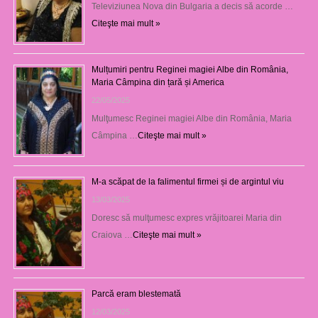
Televiziunea Nova din Bulgaria a decis să acorde …
Citeşte mai mult »
Mulțumiri pentru Reginei magiei Albe din România,
Maria Câmpina din țară și America
22/05/2025
Mulţumesc Reginei magiei Albe din România, Maria
Câmpina …
Citeşte mai mult »
M-a scăpat de la falimentul firmei și de argintul viu
13/03/2025
Doresc să mulţumesc expres vrăjitoarei Maria din
Craiova …
Citeşte mai mult »
Parcă eram blestemată
12/03/2025