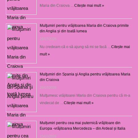
Maria din Craiova …
Citește mai mult »
Mulţumiri pentru vrăjitoarea Maria din Craiova primite
din Anglia și din toată lumea
29/07/2026
Nu credeam că o să ajung să mi se facă …
Citește mai
mult »
Mulţumiri din Spania şi Anglia pentru vrăjitoarea Maria
din Craiova
28/07/2026
Mulţumesc vrăjitoarei Maria din Craiova pentru că m-a
vindecat de …
Citește mai mult »
Mulțumiri pentru cea mai puternică vrăjitoare din
Europa -vrăjitoarea Mercedeza – din Ardeal și Italia
23/07/2026