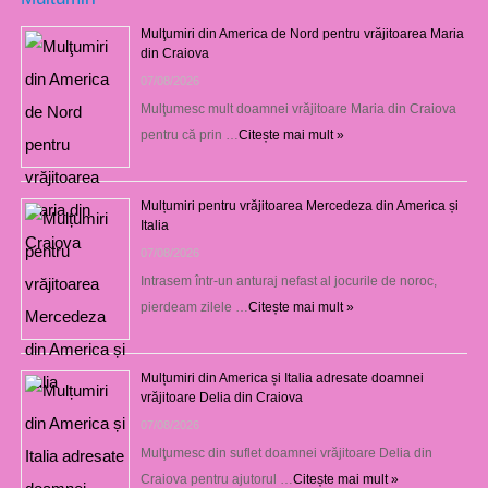
Mulţumiri din America de Nord pentru vrăjitoarea Maria
din Craiova
07/08/2026
Mulţumesc mult doamnei vrăjitoare Maria din Craiova
pentru că prin …
Citește mai mult »
Mulțumiri pentru vrăjitoarea Mercedeza din America și
Italia
07/08/2026
Intrasem într-un anturaj nefast al jocurile de noroc,
pierdeam zilele …
Citește mai mult »
Mulțumiri din America și Italia adresate doamnei
vrăjitoare Delia din Craiova
07/08/2026
Mulţumesc din suflet doamnei vrăjitoare Delia din
Craiova pentru ajutorul …
Citește mai mult »