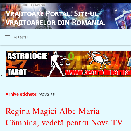
Vrajitoare Portal. Site-ul
vrajitoarelor din Romania.
VRAJITOARE, VRAJITOARELE, VRAJITOARE
MENIU
Nova TV
Arhive etichete:
Regina Magiei Albe Maria
Câmpina, vedetă pentru Nova TV