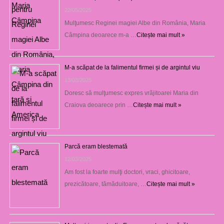
22/05/2025
Mulţumesc Reginei magiei Albe din România, Maria
Câmpina deoarece m-a …
Citește mai mult »
M-a scăpat de la falimentul firmei și de argintul viu
13/03/2025
Doresc să mulţumesc expres vrăjitoarei Maria din
Craiova deoarece prin …
Citește mai mult »
Parcă eram blestemată
12/03/2025
Am fost la foarte mulţi doctori, vraci, ghicitoare,
prezicătoare, tămăduitoare, …
Citește mai mult »