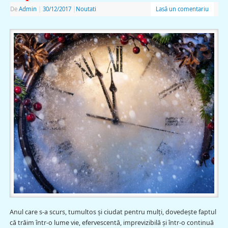
De
Admin
|
30/12/2017
|
Noutati
Lasă un comentariu
Anul care s-a scurs, tumultos și ciudat pentru mulți, dovedește faptul
că trăim într-o lume vie, efervescentă, imprevizibilă și într-o continuă