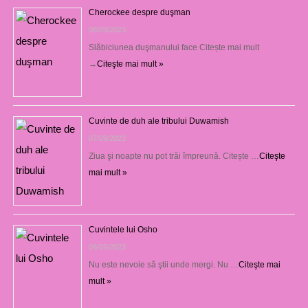
Cherockee despre duşman
08/09/2023
Slăbiciunea duşmanului face Citește mai mult
→
Citeşte mai mult »
Cuvinte de duh ale tribului Duwamish
07/09/2023
Ziua şi noapte nu pot trăi împreună. Citește …
Citeşte
mai mult »
Cuvintele lui Osho
06/09/2023
Nu este nevoie să ştii unde mergi. Nu …
Citeşte mai
mult »