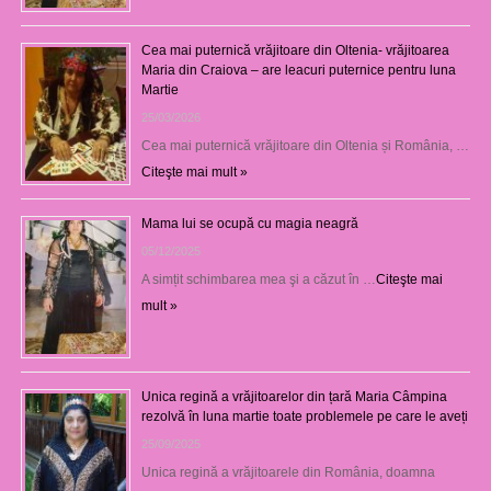
Cea mai puternică vrăjitoare din Oltenia- vrăjitoarea
Maria din Craiova – are leacuri puternice pentru luna
Martie
25/03/2026
Cea mai puternică vrăjitoare din Oltenia și România, …
Citeşte mai mult »
Mama lui se ocupă cu magia neagră
05/12/2025
A simțit schimbarea mea şi a căzut în …
Citeşte mai
mult »
Unica regină a vrăjitoarelor din țară Maria Câmpina
rezolvă în luna martie toate problemele pe care le aveți
25/09/2025
Unica regină a vrăjitoarele din România, doamna