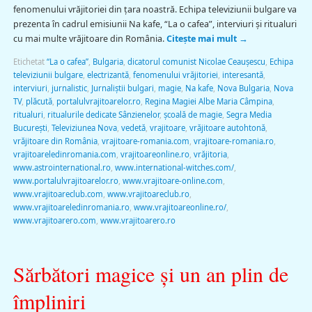
fenomenului vrăjitoriei din ţara noastră. Echipa televiziunii bulgare va
prezenta în cadrul emisiunii Na kafe, “La o cafea”, interviuri şi ritualuri
cu mai multe vrăjitoare din România.
Citește mai mult
→
Etichetat
“La o cafea”
,
Bulgaria
,
dicatorul comunist Nicolae Ceauşescu
,
Echipa
televiziunii bulgare
,
electrizantă
,
fenomenului vrăjitoriei
,
interesantă
,
interviuri
,
jurnalistic
,
Jurnaliştii bulgari
,
magie
,
Na kafe
,
Nova Bulgaria
,
Nova
TV
,
plăcută
,
portalulvrajitoarelor.ro
,
Regina Magiei Albe Maria Câmpina
,
ritualuri
,
ritualurile dedicate Sânzienelor
,
şcoală de magie
,
Segra Media
Bucureşti
,
Televiziunea Nova
,
vedetă
,
vrajitoare
,
vrăjitoare autohtonă
,
vrăjitoare din România
,
vrajitoare-romania.com
,
vrajitoare-romania.ro
,
vrajitoareledinromania.com
,
vrajitoareonline.ro
,
vrăjitoria
,
www.astrointernational.ro
,
www.international-witches.com/
,
www.portalulvrajitoarelor.ro
,
www.vrajitoare-online.com
,
www.vrajitoareclub.com
,
www.vrajitoareclub.ro
,
www.vrajitoareledinromania.ro
,
www.vrajitoareonline.ro/
,
www.vrajitoarero.com
,
www.vrajitoarero.ro
Sărbători magice și un an plin de
împliniri