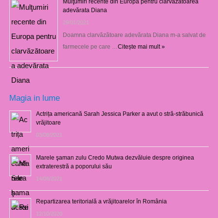
Mulţumiri recente din Europa pentru clarvăzătoarea
adevărata Diana
29/01/2021
Doamna clarvăzătoare adevărata Diana m-a salvat de
farmecele pe care …
Citește mai mult »
Magia in lume
Actrița americană Sarah Jessica Parker a avut o stră-străbunică
vrăjitoare
03/08/2021
Marele şaman zulu Credo Mutwa dezvăluie despre originea
extraterestră a poporului său
14/06/2021
Repartizarea teritorială a vrăjitoarelor în România
12/10/2020