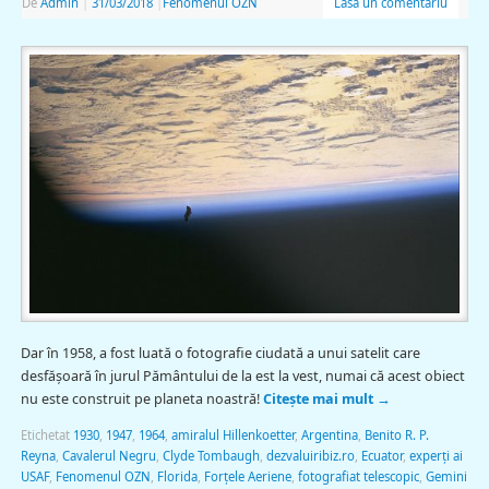
De
Admin
|
31/03/2018
|
Fenomenul OZN
Lasă un comentariu
Dar în 1958, a fost luată o fotografie ciudată a unui satelit care
desfășoară în jurul Pământului de la est la vest, numai că acest obiect
nu este construit pe planeta noastră!
Citește mai mult
→
Etichetat
1930
,
1947
,
1964
,
amiralul Hillenkoetter
,
Argentina
,
Benito R. P.
Reyna
,
Cavalerul Negru
,
Clyde Tombaugh
,
dezvaluiribiz.ro
,
Ecuator
,
experți ai
USAF
,
Fenomenul OZN
,
Florida
,
Forțele Aeriene
,
fotografiat telescopic
,
Gemini