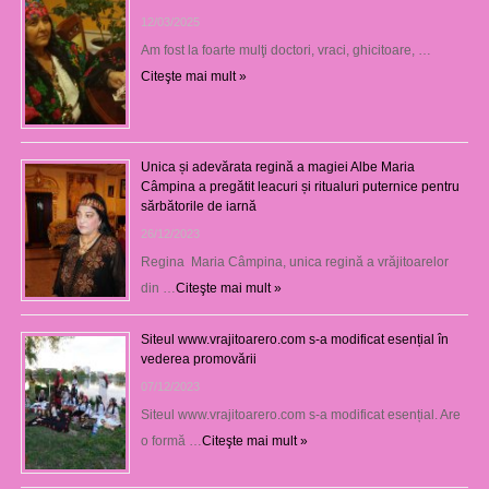
12/03/2025
Am fost la foarte mulţi doctori, vraci, ghicitoare, …
Citeşte mai mult »
Unica și adevărata regină a magiei Albe Maria
Câmpina a pregătit leacuri și ritualuri puternice pentru
sărbătorile de iarnă
26/12/2023
Regina Maria Câmpina, unica regină a vrăjitoarelor
din …
Citeşte mai mult »
Siteul www.vrajitoarero.com s-a modificat esențial în
vederea promovării
07/12/2023
Siteul www.vrajitoarero.com s-a modificat esențial. Are
o formă …
Citeşte mai mult »