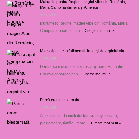
Mulțumiri pentru Reginei magiei Albe din România,
Maria Câmpina din țară și America
22/05/2025
Mulţumesc Reginei magiei Albe din România, Maria
Câmpina deoarece m-a …
Citește mai mult »
M-a scăpat de la falimentul firmei și de argintul viu
13/03/2025
Doresc să mulţumesc expres vrăjitoarei Maria din
Craiova deoarece prin …
Citește mai mult »
Parcă eram blestemată
12/03/2025
Am fost la foarte mulţi doctori, vraci, ghicitoare,
prezicătoare, tămăduitoare, …
Citește mai mult »