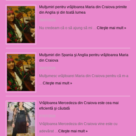
Mulţumiri pentru vrăjitoarea Maria din Craiova primite
din Anglia și din toată lumea
29/07/2026
Nu credeam că o să ajung să mi …
Citeşte mai mult »
Mulţumiri din Spania şi Anglia pentru vrăjitoarea Maria
din Craiova
28/07/2026
Mulţumesc vrăjitoarei Maria din Craiova pentru că m-a
…
Citeşte mai mult »
Vrăjitoarea Mercedeza din Craiova este cea mai
eficientă şi căutată
27/07/2026
Vrăjitoarea Mercedeza din Craiova vine este cu
adevărat …
Citeşte mai mult »