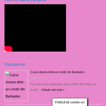
Paranormal
Cazul straniu dintr-un cimitir din Barbados
06/05/2019
Pe colina care străjuieşte golful Oistin din Antile, se
poate …
Citește mai mult »
Politică de cookie-uri