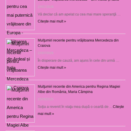
23/07/2026
Vă declar că am apelat cu cea mai mare speranţă …
Citește mai mult »
Mulţumiri recente pentru vrăjitoarea Mercedeza din
Craiova
22/07/2026
În disperare de cauză, am ajuns în cele din urmă …
Citește mai mult »
Mulţumiri recente din America pentru Regina Magiei
Albe din România, Maria Câmpina
23/08/2025
Soţia a revenit în viaţa mea după o ceartă de …
Citește
mai mult »