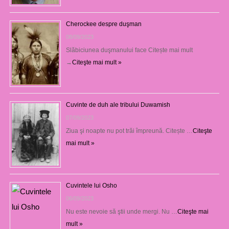
Cherockee despre duşman
08/09/2023
Slăbiciunea duşmanului face Citește mai mult
→
Citeşte mai mult »
Cuvinte de duh ale tribului Duwamish
07/09/2023
Ziua şi noapte nu pot trăi împreună. Citește …
Citeşte
mai mult »
Cuvintele lui Osho
06/09/2023
Nu este nevoie să ştii unde mergi. Nu …
Citeşte mai
mult »