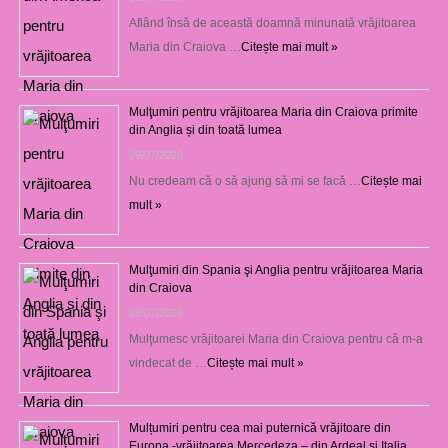
Aflând însă de această doamnă minunată vrăjitoarea
Maria din Craiova …
Citește mai mult »
Mulţumiri pentru vrăjitoarea Maria din Craiova primite
din Anglia și din toată lumea
29/07/2026
Nu credeam că o să ajung să mi se facă …
Citește mai
mult »
Mulţumiri din Spania şi Anglia pentru vrăjitoarea Maria
din Craiova
28/07/2026
Mulţumesc vrăjitoarei Maria din Craiova pentru că m-a
vindecat de …
Citește mai mult »
Mulțumiri pentru cea mai puternică vrăjitoare din
Europa -vrăjitoarea Mercedeza – din Ardeal și Italia