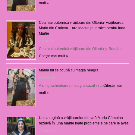
mult »
Cea mai puternică vrăjitoare din Oltenia- vrăjitoarea
Maria din Craiova – are leacuri puternice pentru luna
Martie
25/03/2026
Cea mai puternică vrăjitoare din Oltenia și România, …
Citeşte mai mult »
Mama lui se ocupă cu magia neagră
05/12/2025
A simțit schimbarea mea şi a căzut în …
Citeşte mai
mult »
Unica regină a vrăjitoarelor din țară Maria Câmpina
rezolvă în luna martie toate problemele pe care le aveți
25/09/2025