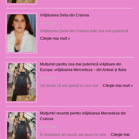
Vrăjitoarea Delia din Craiova
27/07/2026
Vrăjitoarea Delia din Craiova este cea mai puternică …
Citeşte mai mult »
Mulțumiri pentru cea mai puternică vrăjitoare din
Europa -vrăjitoarea Mercedeza – din Ardeal și Italia
23/07/2026
Vă declar că am apelat cu cea mai …
Citeşte mai mult »
Mulţumiri recente pentru vrăjitoarea Mercedeza din
Craiova
22/07/2026
În disperare de cauză, am ajuns în cele …
Citeşte mai