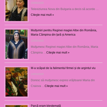
23/05/2025
Televiziunea Nova din Bulgaria a decis să acorde …
Citeşte mai mult »
Mulțumiri pentru Reginei magiei Albe din România,
Maria Câmpina din țară și America
22/05/2025
Mulţumesc Reginei magiei Albe din România, Maria
Câmpina …
Citeşte mai mult »
M-a scăpat de la falimentul firmei și de argintul viu
13/03/2025
Doresc să mulţumesc expres vrăjitoarei Maria din
Craiova …
Citeşte mai mult »
Parcă eram blestemată