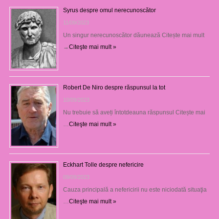
Syrus despre omul nerecunoscător
11/09/2023
Un singur nerecunoscător dăunează Citește mai mult
→
Citeşte mai mult »
Robert De Niro despre răspunsul la tot
10/09/2023
Nu trebuie să aveți întotdeauna răspunsul Citește mai
…
Citeşte mai mult »
Eckhart Tolle despre nefericire
09/09/2023
Cauza principală a nefericirii nu este niciodată situaţia
…
Citeşte mai mult »