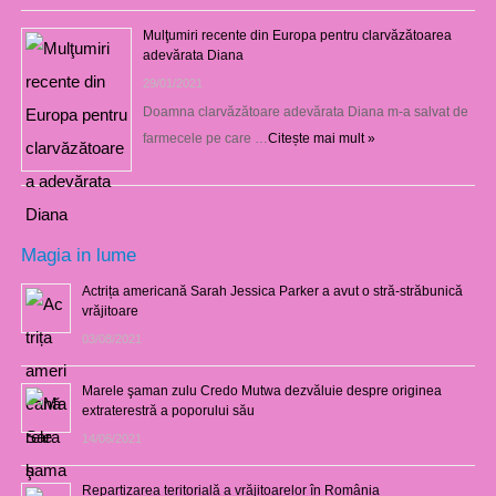
Mulţumiri recente din Europa pentru clarvăzătoarea
adevărata Diana
29/01/2021
Doamna clarvăzătoare adevărata Diana m-a salvat de
farmecele pe care …
Citește mai mult »
Magia in lume
Actrița americană Sarah Jessica Parker a avut o stră-străbunică
vrăjitoare
03/08/2021
Marele şaman zulu Credo Mutwa dezvăluie despre originea
extraterestră a poporului său
14/06/2021
Repartizarea teritorială a vrăjitoarelor în România