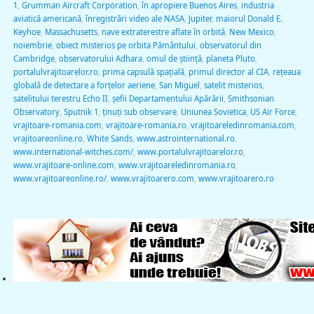
1
,
Grumman Aircraft Corporation
,
în apropiere Buenos Aires
,
industria
aviatică americană
,
înregistrări video ale NASA
,
Jupiter
,
maiorul Donald E.
Keyhoe
,
Massachusetts
,
nave extraterestre aflate în orbită
,
New Mexico
,
noiembrie
,
obiect misterios pe orbita Pământului
,
observatorul din
Cambridge
,
observatorului Adhara
,
omul de știință
,
planeta Pluto
,
portalulvrajitoarelor.ro
,
prima capsulă spaţială
,
primul director al CIA
,
rețeaua
globală de detectare a forțelor aeriene
,
San Miguel
,
satelit misterios
,
satelitului terestru Echo II
,
șefii Departamentului Apărării
,
Smithsonian
Observatory
,
Sputnik 1
,
ţinuţi sub observare
,
Uniunea Sovietica
,
US Air Force
,
vrajitoare-romania.com
,
vrajitoare-romania.ro
,
vrajitoareledinromania.com
,
vrajitoareonline.ro
,
White Sands
,
www.astrointernational.ro
,
www.international-witches.com/
,
www.portalulvrajitoarelor.ro
,
www.vrajitoare-online.com
,
www.vrajitoareledinromania.ro
,
www.vrajitoareonline.ro/
,
www.vrajitoarero.com
,
www.vrajitoarero.ro