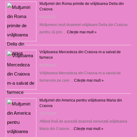
Mulţumiri din Roma primite de vrăjitoarea Delia din
Craiova
06/08/2026
Mulţumesc mult doamnei vrăjitoare Delia din Craiova
pentru că prin …
Citește mai mult »
Vrăjitoarea Mercedeza din Craiova m-a salvat de
farmece
06/08/2026
Vrăjitoarea Mercedeza din Craiova m-a salvat de
farmecele pe care …
Citește mai mult »
Mulţumiri din America pentru vrăjitoarea Maria din
Craiova
31/07/2026
Aflând însă de această doamnă minunată vrăjitoarea
Maria din Craiova …
Citește mai mult »