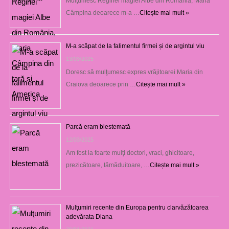
Mulţumesc Reginei magiei Albe din România, Maria
Câmpina deoarece m-a …
Citește mai mult »
M-a scăpat de la falimentul firmei și de argintul viu
13/03/2025
Doresc să mulţumesc expres vrăjitoarei Maria din
Craiova deoarece prin …
Citește mai mult »
Parcă eram blestemată
12/03/2025
Am fost la foarte mulţi doctori, vraci, ghicitoare,
prezicătoare, tămăduitoare, …
Citește mai mult »
Mulţumiri recente din Europa pentru clarvăzătoarea
adevărata Diana