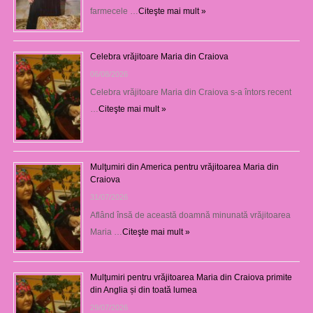
farmecele …
Citeşte mai mult »
Celebra vrăjitoare Maria din Craiova
06/08/2026
Celebra vrăjitoare Maria din Craiova s-a întors recent
…
Citeşte mai mult »
Mulţumiri din America pentru vrăjitoarea Maria din
Craiova
31/07/2026
Aflând însă de această doamnă minunată vrăjitoarea
Maria …
Citeşte mai mult »
Mulţumiri pentru vrăjitoarea Maria din Craiova primite
din Anglia și din toată lumea
29/07/2026