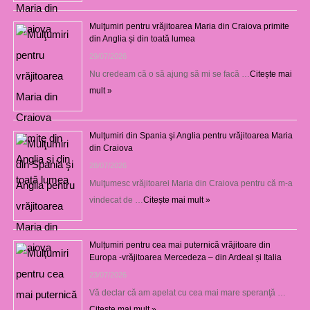
Mulţumiri pentru vrăjitoarea Maria din Craiova primite
din Anglia și din toată lumea
29/07/2026
Nu credeam că o să ajung să mi se facă …
Citește mai
mult »
Mulţumiri din Spania şi Anglia pentru vrăjitoarea Maria
din Craiova
28/07/2026
Mulţumesc vrăjitoarei Maria din Craiova pentru că m-a
vindecat de …
Citește mai mult »
Mulțumiri pentru cea mai puternică vrăjitoare din
Europa -vrăjitoarea Mercedeza – din Ardeal și Italia
23/07/2026
Vă declar că am apelat cu cea mai mare speranţă …
Citește mai mult »