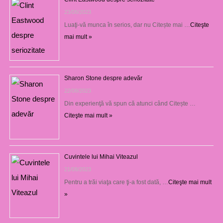
23/08/2023
Luaţi-vă munca în serios, dar nu Citește mai …
Citeşte
mai mult »
Sharon Stone despre adevăr
22/08/2023
Din experienţă vă spun că atunci când Citește …
Citeşte mai mult »
Cuvintele lui Mihai Viteazul
21/08/2023
Pentru a trăi viaţa care ţi-a fost dată, …
Citeşte mai mult
»