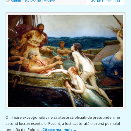
De
Admin
|
10/12/2016
|
Mistere
Lasă un comentariu
O filmare excepţională vine să ateste că oficialii de pretutindeni ne
ascund lucruri esenţiale. Recent, a fost capturată o sirenă pe malul
unui râu din Polonia.
Citește mai mult
→