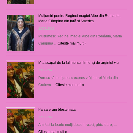
Mulțumiri pentru Reginei magiei Albe din România,
Maria Câmpina din țară și America
22/05/2025
Mulţumesc Reginei magiei Albe din România, Maria
Câmpina …
Citeşte mai mult »
M-a scăpat de la falimentul firmei și de argintul viu
13/03/2025
Doresc să mulţumesc expres vrăjitoarei Maria din
Craiova …
Citeşte mai mult »
Parcă eram blestemată
12/03/2025
Am fost la foarte mulţi doctori, vraci, ghicitoare, …
Citeşte mai mult »