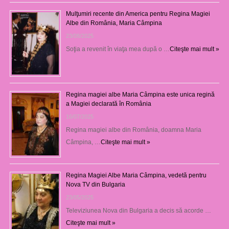
Mulţumiri recente din America pentru Regina Magiei
Albe din România, Maria Câmpina
23/08/2025
Soţia a revenit în viaţa mea după o …
Citeşte mai mult »
Regina magiei albe Maria Câmpina este unica regină
a Magiei declarată în România
16/07/2025
Regina magiei albe din România, doamna Maria
Câmpina, …
Citeşte mai mult »
Regina Magiei Albe Maria Câmpina, vedetă pentru
Nova TV din Bulgaria
23/05/2025
Televiziunea Nova din Bulgaria a decis să acorde …
Citeşte mai mult »