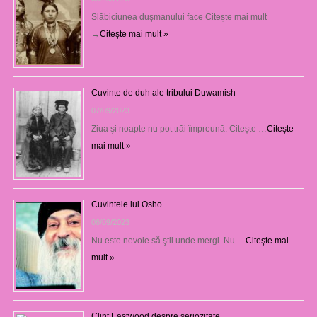
Slăbiciunea duşmanului face Citește mai mult
→
Citeşte mai mult »
Cuvinte de duh ale tribului Duwamish
07/09/2023
Ziua şi noapte nu pot trăi împreună. Citește …
Citeşte
mai mult »
Cuvintele lui Osho
06/09/2023
Nu este nevoie să ştii unde mergi. Nu …
Citeşte mai
mult »
Clint Eastwood despre seriozitate