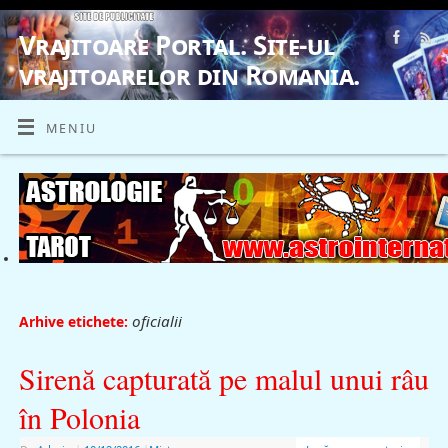
Vrajitoare Portal. Site-ul
vrajitoarelor din Romania.
VRAJITOARE, VRAJITOARELE, VRAJITOARE
MENIU
oficialii
Arhive etichete:
Sirenă capturată pe malul unui râu
în Polonia