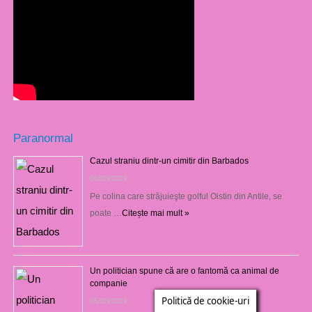
Paranormal
Cazul straniu dintr-un cimitir din Barbados
06/05/2019
Pe colina care străjuieşte golful Oistin din Antile, se
poate …
Citește mai mult »
Un politician spune că are o fantomă ca animal de
companie
Politică de cookie-uri
05/05/2019