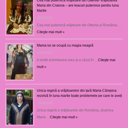
Cea mai puternică vrăjitoare din Oltenia- vrăjitoarea
Maria din Craiova – are leacuri puternice pentru luna
Martie
25/03/2026
Cea mai puternică vrăjitoare din Oltenia și România, …
Citeşte mai mult »
Mama lui se ocupă cu magia neagră
05/12/2025
A simțit schimbarea mea şi a căzut în …
Citeşte mai
mult »
Unica regină a vrăjitoarelor din țară Maria Câmpina
rezolvă în luna martie toate problemele pe care le aveți
25/09/2025
Unica regină a vrăjitoarele din România, doamna
Maria …
Citeşte mai mult »