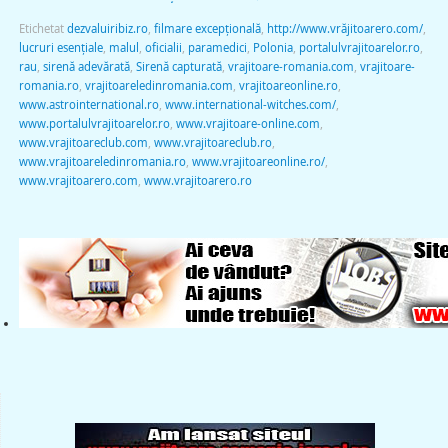
Etichetat
dezvaluiribiz.ro
,
filmare excepţională
,
http://www.vrăjitoarero.com/
,
lucruri esenţiale
,
malul
,
oficialii
,
paramedici
,
Polonia
,
portalulvrajitoarelor.ro
,
rau
,
sirenă adevărată
,
Sirenă capturată
,
vrajitoare-romania.com
,
vrajitoare-
romania.ro
,
vrajitoareledinromania.com
,
vrajitoareonline.ro
,
www.astrointernational.ro
,
www.international-witches.com/
,
www.portalulvrajitoarelor.ro
,
www.vrajitoare-online.com
,
www.vrajitoareclub.com
,
www.vrajitoareclub.ro
,
www.vrajitoareledinromania.ro
,
www.vrajitoareonline.ro/
,
www.vrajitoarero.com
,
www.vrajitoarero.ro