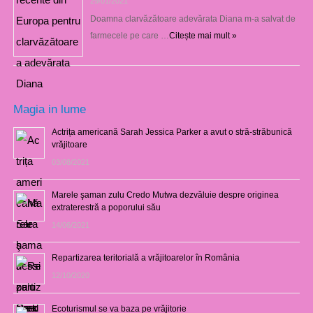
29/01/2021
Doamna clarvăzătoare adevărata Diana m-a salvat de
farmecele pe care …
Citește mai mult »
Magia in lume
Actrița americană Sarah Jessica Parker a avut o stră-străbunică
vrăjitoare
03/08/2021
Marele şaman zulu Credo Mutwa dezvăluie despre originea
extraterestră a poporului său
14/06/2021
Repartizarea teritorială a vrăjitoarelor în România
12/10/2020
Ecoturismul se va baza pe vrăjitorie