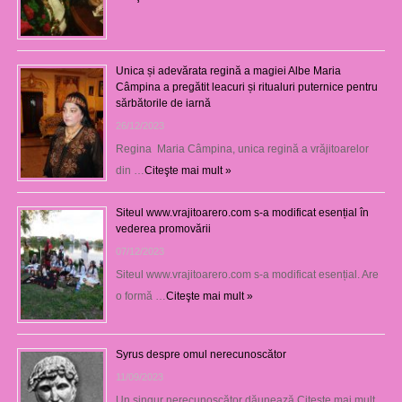
Unica și adevărata regină a magiei Albe Maria
Câmpina a pregătit leacuri și ritualuri puternice pentru
sărbătorile de iarnă
26/12/2023
Regina Maria Câmpina, unica regină a vrăjitoarelor
din …
Citeşte mai mult »
Siteul www.vrajitoarero.com s-a modificat esențial în
vederea promovării
07/12/2023
Siteul www.vrajitoarero.com s-a modificat esențial. Are
o formă …
Citeşte mai mult »
Syrus despre omul nerecunoscător
11/09/2023
Un singur nerecunoscător dăunează Citește mai mult