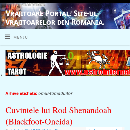
Vrajitoare Portal. Site-ul
vrajitoarelor din Romania.
VRAJITOARE, VRAJITOARELE, VRAJITOARE
MENIU
omul-tămăduitor
Arhive etichete:
Cuvintele lui Rod Shenandoah
(Blackfoot-Oneida)