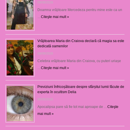
09/08/2026
Doamna vrăjitoare Mercedeza pentru mine este ca un
…
Citeşte mai mult »
Vrăjitoarea Maria din Craiova declară că magia sa este
dedicată oamenilor
09/08/2026
Celebra vrăjitoare Maria din Craiova, cu puteri uriașe
…
Citeşte mai mult »
Previziuni înfricoșătoare despre sfârșitul lumii făcute de
experta în ocultism Delia
08/08/2026
Apocalipsa pare să fie tot mai aproape de …
Citeşte
mai mult »