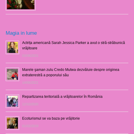
Magia in lume
Actrița americană Sarah Jessica Parker a avut o stră-străbunică
vrăjitoare
03/08/2021
Marele şaman zulu Credo Mutwa dezvăluie despre originea
extraterestră a poporului său
14/06/2021
Repartizarea teritorială a vrăjitoarelor în România
12/10/2020
Ecoturismul se va baza pe vrăjitorie
01/02/2019