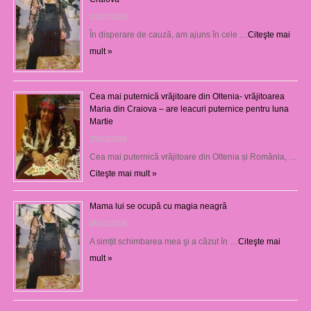
22/07/2026
În disperare de cauză, am ajuns în cele …
Citeşte mai
mult »
Cea mai puternică vrăjitoare din Oltenia- vrăjitoarea
Maria din Craiova – are leacuri puternice pentru luna
Martie
25/03/2026
Cea mai puternică vrăjitoare din Oltenia și România, …
Citeşte mai mult »
Mama lui se ocupă cu magia neagră
05/12/2025
A simțit schimbarea mea şi a căzut în …
Citeşte mai
mult »