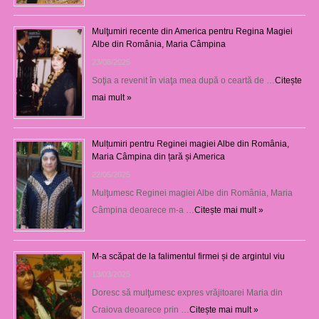
Mulţumiri recente din America pentru Regina Magiei
Albe din România, Maria Câmpina
23/08/2025
Soţia a revenit în viaţa mea după o ceartă de …
Citește
mai mult »
Mulțumiri pentru Reginei magiei Albe din România,
Maria Câmpina din țară și America
22/05/2025
Mulţumesc Reginei magiei Albe din România, Maria
Câmpina deoarece m-a …
Citește mai mult »
M-a scăpat de la falimentul firmei și de argintul viu
13/03/2025
Doresc să mulţumesc expres vrăjitoarei Maria din
Craiova deoarece prin …
Citește mai mult »