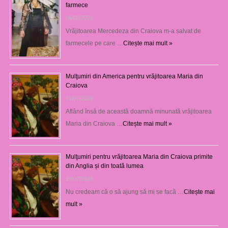
farmece
06/08/2026
Vrăjitoarea Mercedeza din Craiova m-a salvat de
farmecele pe care …
Citește mai mult »
Mulţumiri din America pentru vrăjitoarea Maria din
Craiova
31/07/2026
Aflând însă de această doamnă minunată vrăjitoarea
Maria din Craiova …
Citește mai mult »
Mulţumiri pentru vrăjitoarea Maria din Craiova primite
din Anglia și din toată lumea
29/07/2026
Nu credeam că o să ajung să mi se facă …
Citește mai
mult »