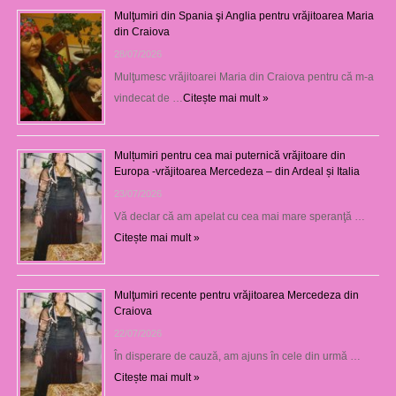
Mulţumiri din Spania şi Anglia pentru vrăjitoarea Maria
din Craiova
28/07/2026
Mulţumesc vrăjitoarei Maria din Craiova pentru că m-a
vindecat de …
Citește mai mult »
Mulțumiri pentru cea mai puternică vrăjitoare din
Europa -vrăjitoarea Mercedeza – din Ardeal și Italia
23/07/2026
Vă declar că am apelat cu cea mai mare speranţă …
Citește mai mult »
Mulţumiri recente pentru vrăjitoarea Mercedeza din
Craiova
22/07/2026
În disperare de cauză, am ajuns în cele din urmă …
Citește mai mult »