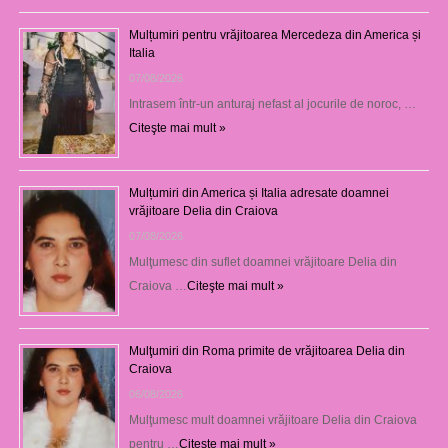
Mulțumiri pentru vrăjitoarea Mercedeza din America și
Italia
07/08/2026
Intrasem într-un anturaj nefast al jocurile de noroc, …
Citeşte mai mult »
Mulțumiri din America și Italia adresate doamnei
vrăjitoare Delia din Craiova
07/08/2026
Mulţumesc din suflet doamnei vrăjitoare Delia din
Craiova …
Citeşte mai mult »
Mulţumiri din Roma primite de vrăjitoarea Delia din
Craiova
06/08/2026
Mulţumesc mult doamnei vrăjitoare Delia din Craiova
pentru …
Citeşte mai mult »