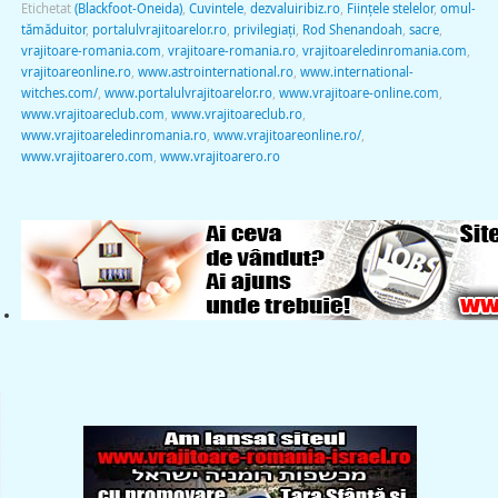
Etichetat
(Blackfoot-Oneida)
,
Cuvintele
,
dezvaluiribiz.ro
,
Fiinţele stelelor
,
omul-
tămăduitor
,
portalulvrajitoarelor.ro
,
privilegiaţi
,
Rod Shenandoah
,
sacre
,
vrajitoare-romania.com
,
vrajitoare-romania.ro
,
vrajitoareledinromania.com
,
vrajitoareonline.ro
,
www.astrointernational.ro
,
www.international-
witches.com/
,
www.portalulvrajitoarelor.ro
,
www.vrajitoare-online.com
,
www.vrajitoareclub.com
,
www.vrajitoareclub.ro
,
www.vrajitoareledinromania.ro
,
www.vrajitoareonline.ro/
,
www.vrajitoarero.com
,
www.vrajitoarero.ro