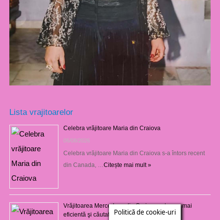
Lista vrajitoarelor
Celebra vrăjitoare Maria din Craiova
06/08/2026
Celebra vrăjitoare Maria din Craiova s-a întors recent
din Canada, …
Citește mai mult »
Vrăjitoarea Mercedeza din Craiova este cea mai
Politică de cookie-uri
eficientă şi căutată