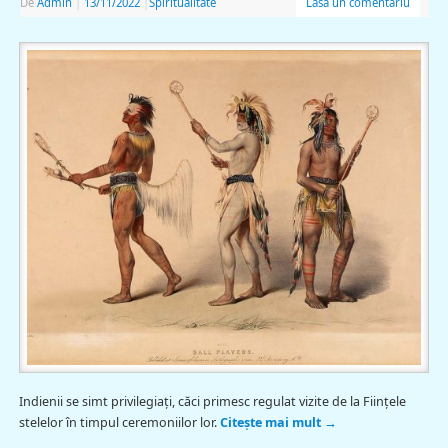
De
Admin
|
13/11/2022
|
Spiritualitate
Lasă un comentariu
Indienii se simt privilegiaţi, căci primesc regulat vizite de la Fiinţele
stelelor în timpul ceremoniilor lor.
Citește mai mult
→