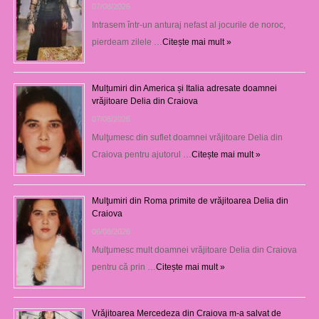
07/08/2026
Intrasem într-un anturaj nefast al jocurile de noroc,
pierdeam zilele …
Citește mai mult »
Mulțumiri din America și Italia adresate doamnei
vrăjitoare Delia din Craiova
07/08/2026
Mulţumesc din suflet doamnei vrăjitoare Delia din
Craiova pentru ajutorul …
Citește mai mult »
Mulţumiri din Roma primite de vrăjitoarea Delia din
Craiova
06/08/2026
Mulţumesc mult doamnei vrăjitoare Delia din Craiova
pentru că prin …
Citește mai mult »
Vrăjitoarea Mercedeza din Craiova m-a salvat de