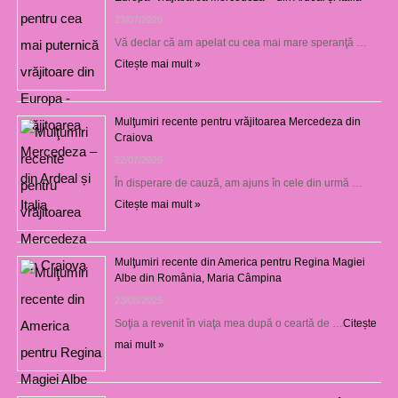
23/07/2026
Vă declar că am apelat cu cea mai mare speranţă …
Citește mai mult »
Mulţumiri recente pentru vrăjitoarea Mercedeza din
Craiova
22/07/2026
În disperare de cauză, am ajuns în cele din urmă …
Citește mai mult »
Mulţumiri recente din America pentru Regina Magiei
Albe din România, Maria Câmpina
23/08/2025
Soţia a revenit în viaţa mea după o ceartă de …
Citește
mai mult »