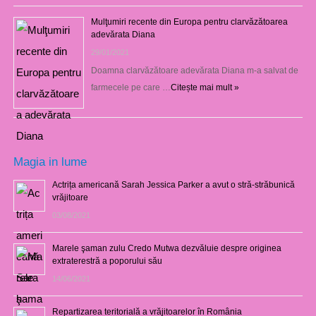
Mulţumiri recente din Europa pentru clarvăzătoarea
adevărata Diana
29/01/2021
Doamna clarvăzătoare adevărata Diana m-a salvat de
farmecele pe care …
Citește mai mult »
Magia in lume
Actrița americană Sarah Jessica Parker a avut o stră-străbunică
vrăjitoare
03/08/2021
Marele şaman zulu Credo Mutwa dezvăluie despre originea
extraterestră a poporului său
14/06/2021
Repartizarea teritorială a vrăjitoarelor în România