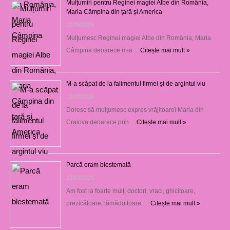
Mulțumiri pentru Reginei magiei Albe din România,
Maria Câmpina din țară și America
22/05/2025
Mulţumesc Reginei magiei Albe din România, Maria
Câmpina deoarece m-a …
Citește mai mult »
M-a scăpat de la falimentul firmei și de argintul viu
13/03/2025
Doresc să mulţumesc expres vrăjitoarei Maria din
Craiova deoarece prin …
Citește mai mult »
Parcă eram blestemată
12/03/2025
Am fost la foarte mulţi doctori, vraci, ghicitoare,
prezicătoare, tămăduitoare, …
Citește mai mult »