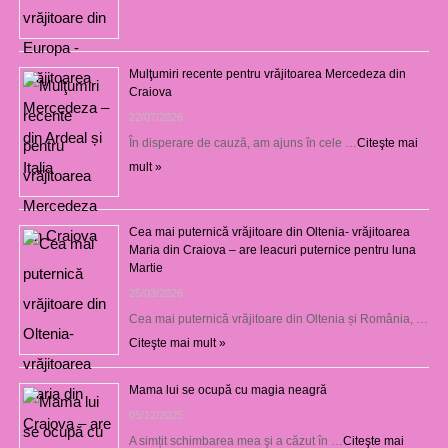
Mulţumiri recente pentru vrăjitoarea Mercedeza din
Craiova
22/07/2026
În disperare de cauză, am ajuns în cele …
Citeşte mai
mult »
Cea mai puternică vrăjitoare din Oltenia- vrăjitoarea
Maria din Craiova – are leacuri puternice pentru luna
Martie
25/03/2026
Cea mai puternică vrăjitoare din Oltenia și România, …
Citeşte mai mult »
Mama lui se ocupă cu magia neagră
05/12/2025
A simțit schimbarea mea şi a căzut în …
Citeşte mai