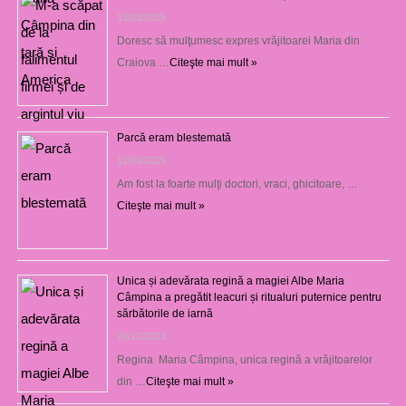
13/03/2025
Doresc să mulţumesc expres vrăjitoarei Maria din
Craiova …
Citeşte mai mult »
Parcă eram blestemată
12/03/2025
Am fost la foarte mulţi doctori, vraci, ghicitoare, …
Citeşte mai mult »
Unica și adevărata regină a magiei Albe Maria
Câmpina a pregătit leacuri și ritualuri puternice pentru
sărbătorile de iarnă
26/12/2023
Regina Maria Câmpina, unica regină a vrăjitoarelor
din …
Citeşte mai mult »