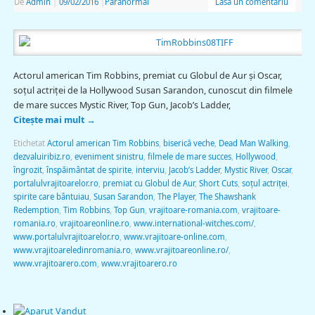
De
Admin
|
09/02/2016
|
Paranormal
Lasă un comentariu
Actorul american Tim Robbins, premiat cu Globul de Aur şi Oscar,
soţul actriţei de la Hollywood Susan Sarandon, cunoscut din filmele
de mare succes Mystic River, Top Gun, Jacob’s Ladder,
Citește mai mult
→
Etichetat
Actorul american Tim Robbins
,
biserică veche
,
Dead Man Walking
,
dezvaluiribiz.ro
,
eveniment sinistru
,
filmele de mare succes
,
Hollywood
,
îngrozit
,
înspăimântat de spirite
,
interviu
,
Jacob’s Ladder
,
Mystic River
,
Oscar
,
portalulvrajitoarelor.ro
,
premiat cu Globul de Aur
,
Short Cuts
,
soţul actriţei
,
spirite care bântuiau
,
Susan Sarandon
,
The Player
,
The Shawshank
Redemption
,
Tim Robbins
,
Top Gun
,
vrajitoare-romania.com
,
vrajitoare-
romania.ro
,
vrajitoareonline.ro
,
www.international-witches.com/
,
www.portalulvrajitoarelor.ro
,
www.vrajitoare-online.com
,
www.vrajitoareledinromania.ro
,
www.vrajitoareonline.ro/
,
www.vrajitoarero.com
,
www.vrajitoarero.ro