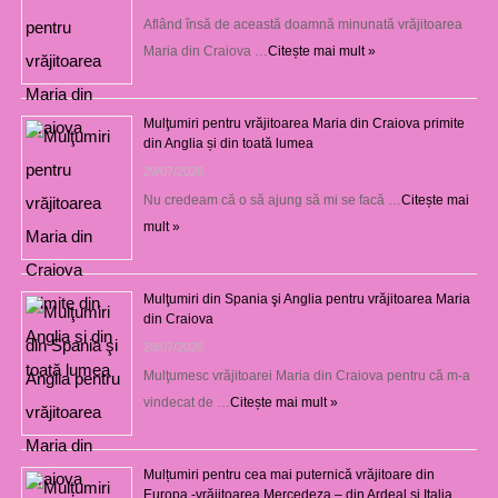
Aflând însă de această doamnă minunată vrăjitoarea
Maria din Craiova …
Citește mai mult »
Mulţumiri pentru vrăjitoarea Maria din Craiova primite
din Anglia și din toată lumea
29/07/2026
Nu credeam că o să ajung să mi se facă …
Citește mai
mult »
Mulţumiri din Spania şi Anglia pentru vrăjitoarea Maria
din Craiova
28/07/2026
Mulţumesc vrăjitoarei Maria din Craiova pentru că m-a
vindecat de …
Citește mai mult »
Mulțumiri pentru cea mai puternică vrăjitoare din
Europa -vrăjitoarea Mercedeza – din Ardeal și Italia