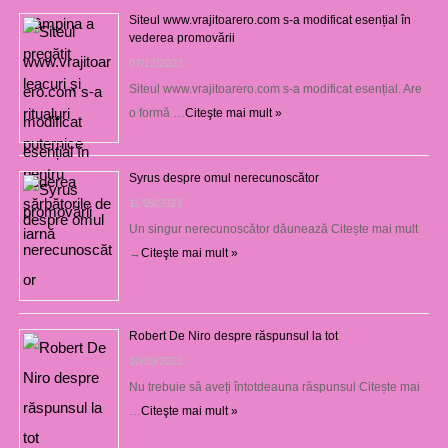
Siteul www.vrajitoarero.com s-a modificat esențial în
vederea promovării
07/12/2023
Siteul www.vrajitoarero.com s-a modificat esențial. Are
o formă …
Citeşte mai mult »
Syrus despre omul nerecunoscător
11/09/2023
Un singur nerecunoscător dăunează Citește mai mult
→
Citeşte mai mult »
Robert De Niro despre răspunsul la tot
10/09/2023
Nu trebuie să aveți întotdeauna răspunsul Citește mai
…
Citeşte mai mult »