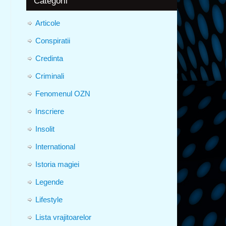
Categorii
Articole
Conspiratii
Credinta
Criminali
Fenomenul OZN
Inscriere
Insolit
International
Istoria magiei
Legende
Lifestyle
Lista vrajitoarelor