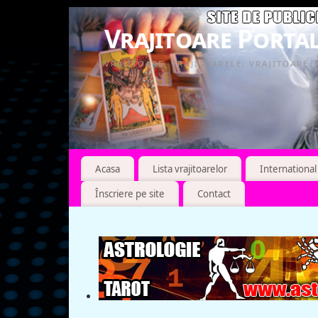
Vrajitoare Portal
VRAJITOARE, VRAJITOARELE, VRAJITOARE
Acasa
Lista vrajitoarelor
International
Înscriere pe site
Contact