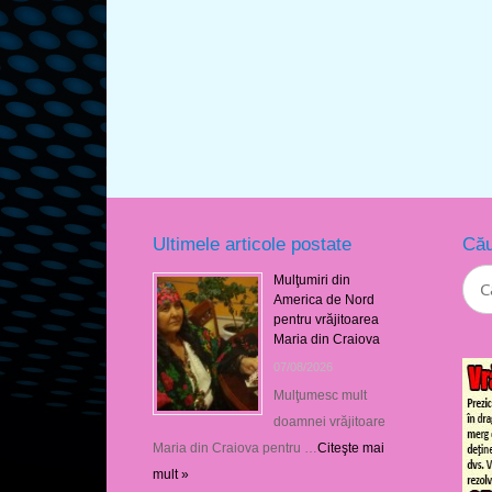
Ultimele articole postate
Cău
Mulţumiri din
America de Nord
pentru vrăjitoarea
Maria din Craiova
07/08/2026
Mulţumesc mult
doamnei vrăjitoare
Maria din Craiova pentru …
Citeşte mai
mult »