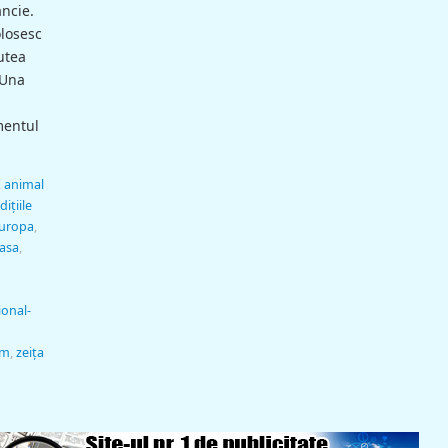
ncie.
olosesc
utea
 Una
mentul
,
animal
ițiile
uropa
,
asa
,
onal-
om
,
zeiţa