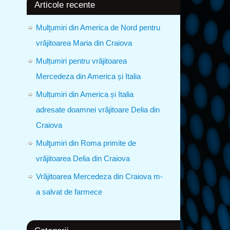
Articole recente
Mulţumiri din America de Nord pentru
vrăjitoarea Maria din Craiova
Mulțumiri pentru vrăjitoarea
Mercedeza din America și Italia
Mulțumiri din America și Italia
adresate doamnei vrăjitoare Delia din
Craiova
Mulţumiri din Roma primite de
vrăjitoarea Delia din Craiova
Vrăjitoarea Mercedeza din Craiova m-
a salvat de farmece