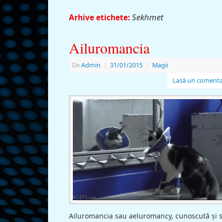
Sekhmet
Arhive etichete:
Ailuromancia
De
Admin
|
31/01/2015
|
Magii
Lasă un comenta
Ailuromancia sau aeluromancy, cunoscută şi 