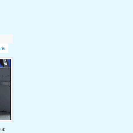
riu
sub