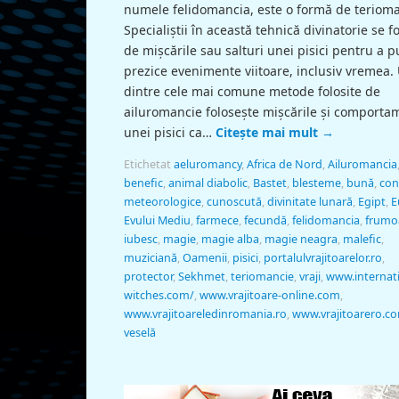
numele felidomancia, este o formă de terioma
Specialiştii în această tehnică divinatorie se f
de mișcările sau salturi unei pisici pentru a p
prezice evenimente viitoare, inclusiv vremea.
dintre cele mai comune metode folosite de
ailuromancie foloseşte mișcările și comporta
unei pisici ca…
Citește mai mult
→
Etichetat
aeluromancy
,
Africa de Nord
,
Ailuromancia
benefic
,
animal diabolic
,
Bastet
,
blesteme
,
bună
,
cond
meteorologice
,
cunoscută
,
divinitate lunară
,
Egipt
,
E
Evului Mediu
,
farmece
,
fecundă
,
felidomancia
,
frumo
iubesc
,
magie
,
magie alba
,
magie neagra
,
malefic
,
muziciană
,
Oamenii
,
pisici
,
portalulvrajitoarelor.ro
,
protector
,
Sekhmet
,
teriomancie
,
vraji
,
www.internati
witches.com/
,
www.vrajitoare-online.com
,
www.vrajitoareledinromania.ro
,
www.vrajitoarero.c
veselă