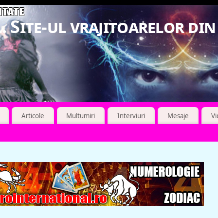
. Site-ul vrajitoarelor di
Articole
Multumiri
Interviuri
Mesaje
V