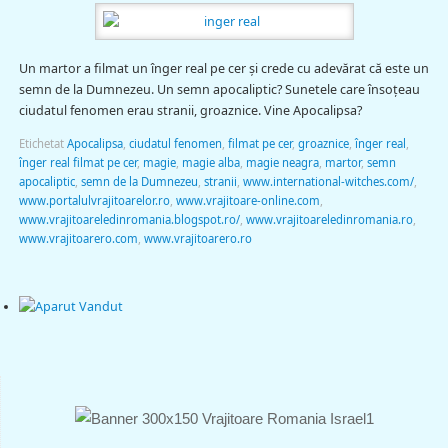
Un martor a filmat un înger real pe cer şi crede cu adevărat că este un
semn de la Dumnezeu. Un semn apocaliptic? Sunetele care însoţeau
ciudatul fenomen erau stranii, groaznice. Vine Apocalipsa?
Etichetat
Apocalipsa
,
ciudatul fenomen
,
filmat pe cer
,
groaznice
,
înger real
,
înger real filmat pe cer
,
magie
,
magie alba
,
magie neagra
,
martor
,
semn
apocaliptic
,
semn de la Dumnezeu
,
stranii
,
www.international-witches.com/
,
www.portalulvrajitoarelor.ro
,
www.vrajitoare-online.com
,
www.vrajitoareledinromania.blogspot.ro/
,
www.vrajitoareledinromania.ro
,
www.vrajitoarero.com
,
www.vrajitoarero.ro