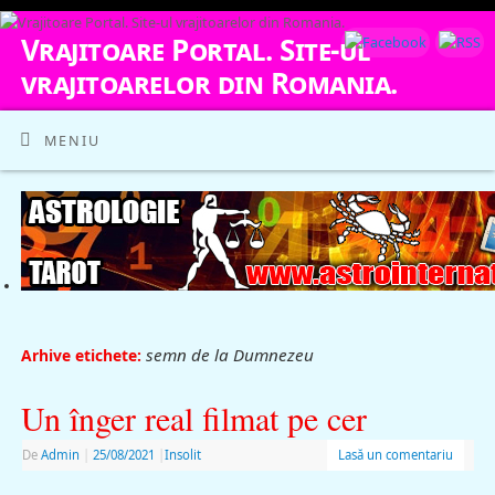
Vrajitoare Portal. Site-ul
vrajitoarelor din Romania.
VRAJITOARE, VRAJITOARELE, VRAJITOARE
MENIU
semn de la Dumnezeu
Arhive etichete:
Un înger real filmat pe cer
De
Admin
|
25/08/2021
|
Insolit
Lasă un comentariu