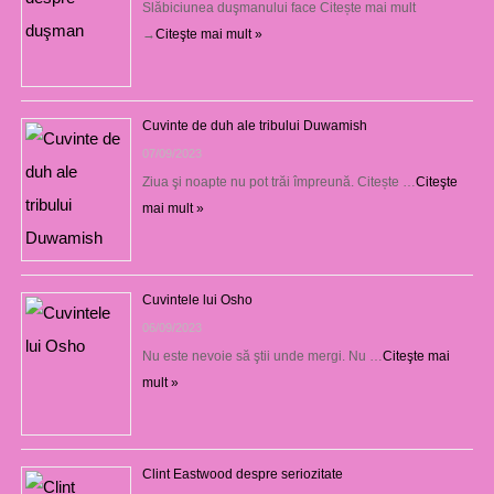
Slăbiciunea duşmanului face Citește mai mult
→
Citeşte mai mult »
Cuvinte de duh ale tribului Duwamish
07/09/2023
Ziua şi noapte nu pot trăi împreună. Citește …
Citeşte
mai mult »
Cuvintele lui Osho
06/09/2023
Nu este nevoie să ştii unde mergi. Nu …
Citeşte mai
mult »
Clint Eastwood despre seriozitate