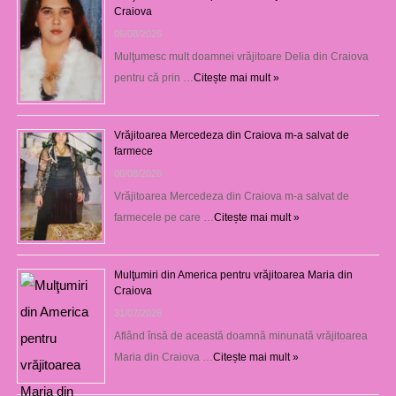
Craiova
06/08/2026
Mulţumesc mult doamnei vrăjitoare Delia din Craiova
pentru că prin …
Citește mai mult »
Vrăjitoarea Mercedeza din Craiova m-a salvat de
farmece
06/08/2026
Vrăjitoarea Mercedeza din Craiova m-a salvat de
farmecele pe care …
Citește mai mult »
Mulţumiri din America pentru vrăjitoarea Maria din
Craiova
31/07/2026
Aflând însă de această doamnă minunată vrăjitoarea
Maria din Craiova …
Citește mai mult »