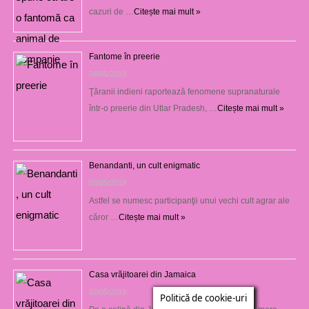
cazuri de …
Citește mai mult »
Fantome în preerie
04/05/2019
Ţăranii indieni raportează fenomene supranaturale
într-o preerie din Utlar Pradesh, …
Citește mai mult »
Benandanti, un cult enigmatic
03/05/2019
Astfel se numesc participanţii unui vechi cult agrar ale
căror …
Citește mai mult »
Casa vrăjitoarei din Jamaica
02/05/2019
Politică de cookie-uri