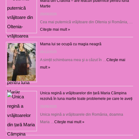
Maria din Craiova – are leacuri puternice pentru luna
Martie
25/03/2026
Cea mai puternică vrăjitoare din Oltenia și România, …
Citeşte mai mult »
Mama lui se ocupă cu magia neagră
05/12/2025
A simțit schimbarea mea şi a căzut în …
Citeşte mai
mult »
Unica regină a vrăjitoarelor din țară Maria Câmpina
rezolvă în luna martie toate problemele pe care le aveți
25/09/2025
Unica regină a vrăjitoarele din România, doamna
Maria …
Citeşte mai mult »