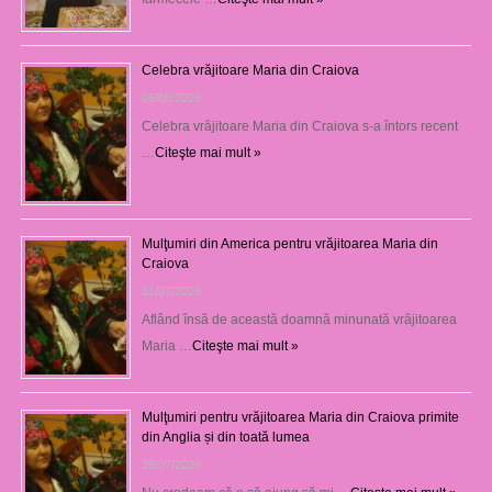
Celebra vrăjitoare Maria din Craiova
06/08/2026
Celebra vrăjitoare Maria din Craiova s-a întors recent
…
Citeşte mai mult »
Mulţumiri din America pentru vrăjitoarea Maria din
Craiova
31/07/2026
Aflând însă de această doamnă minunată vrăjitoarea
Maria …
Citeşte mai mult »
Mulţumiri pentru vrăjitoarea Maria din Craiova primite
din Anglia și din toată lumea
29/07/2026