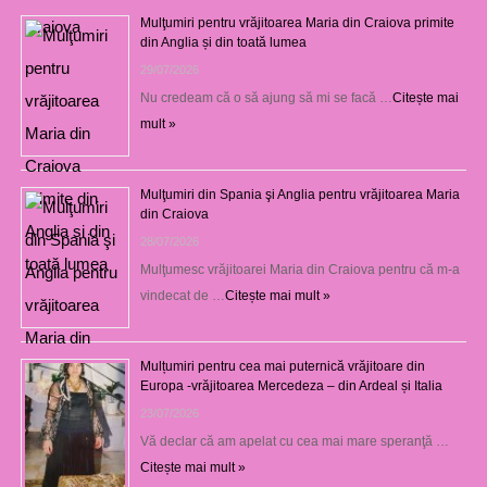
Mulţumiri pentru vrăjitoarea Maria din Craiova primite
din Anglia și din toată lumea
29/07/2026
Nu credeam că o să ajung să mi se facă …
Citește mai
mult »
Mulţumiri din Spania şi Anglia pentru vrăjitoarea Maria
din Craiova
28/07/2026
Mulţumesc vrăjitoarei Maria din Craiova pentru că m-a
vindecat de …
Citește mai mult »
Mulțumiri pentru cea mai puternică vrăjitoare din
Europa -vrăjitoarea Mercedeza – din Ardeal și Italia
23/07/2026
Vă declar că am apelat cu cea mai mare speranţă …
Citește mai mult »