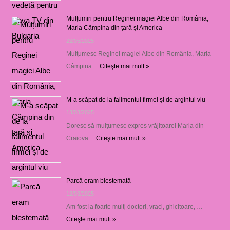
Mulțumiri pentru Reginei magiei Albe din România,
Maria Câmpina din țară și America
22/05/2025
Mulţumesc Reginei magiei Albe din România, Maria
Câmpina …
Citeşte mai mult »
M-a scăpat de la falimentul firmei și de argintul viu
13/03/2025
Doresc să mulţumesc expres vrăjitoarei Maria din
Craiova …
Citeşte mai mult »
Parcă eram blestemată
12/03/2025
Am fost la foarte mulţi doctori, vraci, ghicitoare, …
Citeşte mai mult »