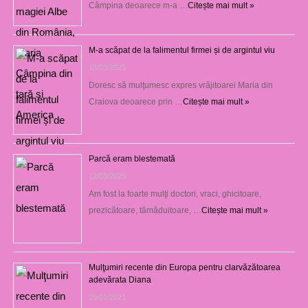
Câmpina deoarece m-a …
Citește mai mult »
M-a scăpat de la falimentul firmei și de argintul viu
13/03/2025
Doresc să mulţumesc expres vrăjitoarei Maria din
Craiova deoarece prin …
Citește mai mult »
Parcă eram blestemată
12/03/2025
Am fost la foarte mulţi doctori, vraci, ghicitoare,
prezicătoare, tămăduitoare, …
Citește mai mult »
Mulţumiri recente din Europa pentru clarvăzătoarea
adevărata Diana
29/01/2021