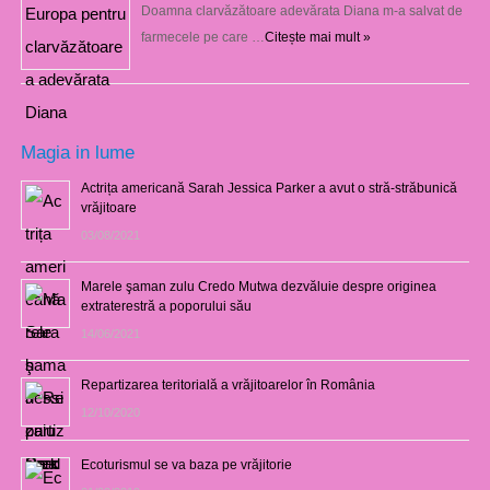
Doamna clarvăzătoare adevărata Diana m-a salvat de
farmecele pe care …
Citește mai mult »
Magia in lume
Actrița americană Sarah Jessica Parker a avut o stră-străbunică
vrăjitoare
03/08/2021
Marele şaman zulu Credo Mutwa dezvăluie despre originea
extraterestră a poporului său
14/06/2021
Repartizarea teritorială a vrăjitoarelor în România
12/10/2020
Ecoturismul se va baza pe vrăjitorie