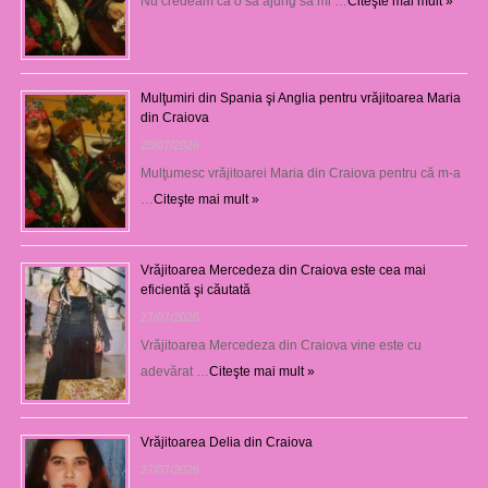
Nu credeam că o să ajung să mi …
Citeşte mai mult »
Mulţumiri din Spania şi Anglia pentru vrăjitoarea Maria
din Craiova
28/07/2026
Mulţumesc vrăjitoarei Maria din Craiova pentru că m-a
…
Citeşte mai mult »
Vrăjitoarea Mercedeza din Craiova este cea mai
eficientă şi căutată
27/07/2026
Vrăjitoarea Mercedeza din Craiova vine este cu
adevărat …
Citeşte mai mult »
Vrăjitoarea Delia din Craiova
27/07/2026