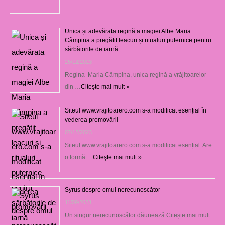
Unica și adevărata regină a magiei Albe Maria
Câmpina a pregătit leacuri și ritualuri puternice pentru
sărbătorile de iarnă
26/12/2023
Regina Maria Câmpina, unica regină a vrăjitoarelor
din …
Citeşte mai mult »
Siteul www.vrajitoarero.com s-a modificat esențial în
vederea promovării
07/12/2023
Siteul www.vrajitoarero.com s-a modificat esențial. Are
o formă …
Citeşte mai mult »
Syrus despre omul nerecunoscător
11/09/2023
Un singur nerecunoscător dăunează Citește mai mult