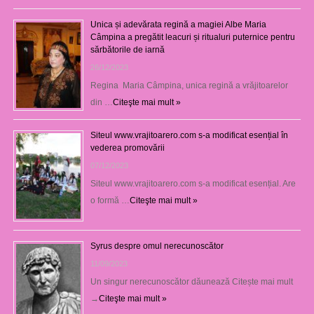
Unica și adevărata regină a magiei Albe Maria
Câmpina a pregătit leacuri și ritualuri puternice pentru
sărbătorile de iarnă
26/12/2023
Regina Maria Câmpina, unica regină a vrăjitoarelor
din …
Citeşte mai mult »
Siteul www.vrajitoarero.com s-a modificat esențial în
vederea promovării
07/12/2023
Siteul www.vrajitoarero.com s-a modificat esențial. Are
o formă …
Citeşte mai mult »
Syrus despre omul nerecunoscător
11/09/2023
Un singur nerecunoscător dăunează Citește mai mult
→
Citeşte mai mult »