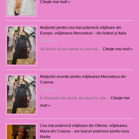
Citeşte mai mult »
Mulțumiri pentru cea mai puternică vrăjitoare din
Europa -vrăjitoarea Mercedeza – din Ardeal și Italia
23/07/2026
Vă declar că am apelat cu cea mai …
Citeşte mai mult »
Mulţumiri recente pentru vrăjitoarea Mercedeza din
Craiova
22/07/2026
În disperare de cauză, am ajuns în cele …
Citeşte mai
mult »
Cea mai puternică vrăjitoare din Oltenia- vrăjitoarea
Maria din Craiova – are leacuri puternice pentru luna
Martie