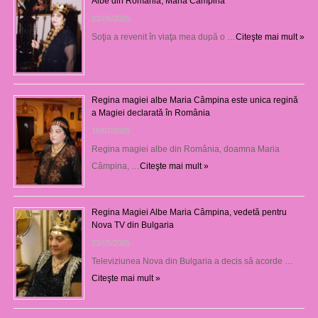
Albe din România, Maria Câmpina
23/08/2025
Soţia a revenit în viaţa mea după o …
Citeşte mai mult »
Regina magiei albe Maria Câmpina este unica regină
a Magiei declarată în România
16/07/2025
Regina magiei albe din România, doamna Maria
Câmpina, …
Citeşte mai mult »
Regina Magiei Albe Maria Câmpina, vedetă pentru
Nova TV din Bulgaria
23/05/2025
Televiziunea Nova din Bulgaria a decis să acorde …
Citeşte mai mult »