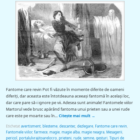
Fantome care revin Pot fi văzute în momente diferite de oameni
diferiți, dar aceasta este întotdeauna aceeași fantomă în acelaşi loc,
dar care pare să-i ignore pe vii. Adesea sunt animale! Fantomele viilor
Martorul vede brusc apărând fantoma unui prieten sau a unei rude
care este pe moarte sau în…
Citește mai mult
→
Etichetat
avertisment
,
blesteme
,
descantec
,
dezlegare
,
Fantome care revin
,
Fantomele viilor
,
farmece
,
magie
,
magie alba
,
magie neagra
,
Mesagerii
,
pericol
,
portalulvrajitoarelor.ro
,
prieteni
,
rude
,
semne. gesturi
,
Tipuri de