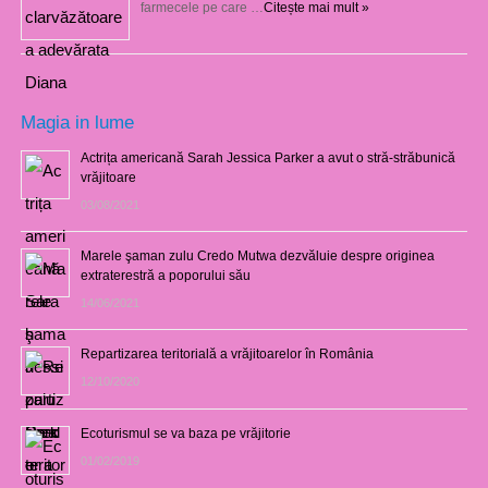
farmecele pe care …
Citește mai mult »
Magia in lume
Actrița americană Sarah Jessica Parker a avut o stră-străbunică
vrăjitoare
03/08/2021
Marele şaman zulu Credo Mutwa dezvăluie despre originea
extraterestră a poporului său
14/06/2021
Repartizarea teritorială a vrăjitoarelor în România
12/10/2020
Ecoturismul se va baza pe vrăjitorie
01/02/2019