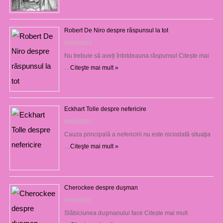
Robert De Niro despre răspunsul la tot
10/09/2023
Nu trebuie să aveți întotdeauna răspunsul Citește mai
…
Citeşte mai mult »
Eckhart Tolle despre nefericire
09/09/2023
Cauza principală a nefericirii nu este niciodată situaţia
…
Citeşte mai mult »
Cherockee despre duşman
08/09/2023
Slăbiciunea duşmanului face Citește mai mult