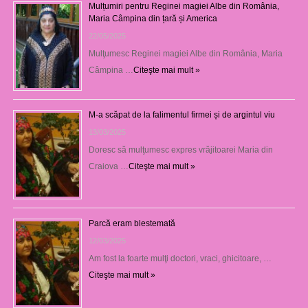
Mulțumiri pentru Reginei magiei Albe din România,
Maria Câmpina din țară și America
22/05/2025
Mulţumesc Reginei magiei Albe din România, Maria
Câmpina …
Citeşte mai mult »
M-a scăpat de la falimentul firmei și de argintul viu
13/03/2025
Doresc să mulţumesc expres vrăjitoarei Maria din
Craiova …
Citeşte mai mult »
Parcă eram blestemată
12/03/2025
Am fost la foarte mulţi doctori, vraci, ghicitoare, …
Citeşte mai mult »