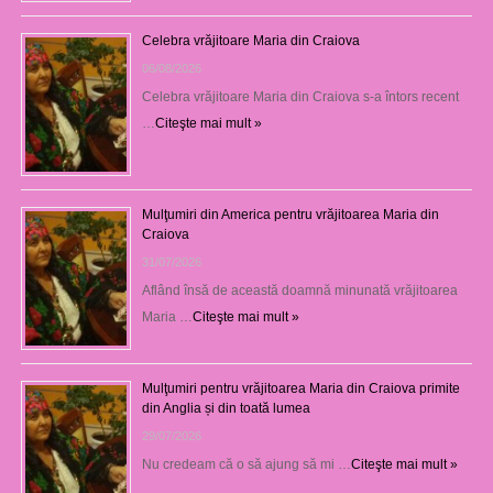
Celebra vrăjitoare Maria din Craiova
06/08/2026
Celebra vrăjitoare Maria din Craiova s-a întors recent
…
Citeşte mai mult »
Mulţumiri din America pentru vrăjitoarea Maria din
Craiova
31/07/2026
Aflând însă de această doamnă minunată vrăjitoarea
Maria …
Citeşte mai mult »
Mulţumiri pentru vrăjitoarea Maria din Craiova primite
din Anglia și din toată lumea
29/07/2026
Nu credeam că o să ajung să mi …
Citeşte mai mult »