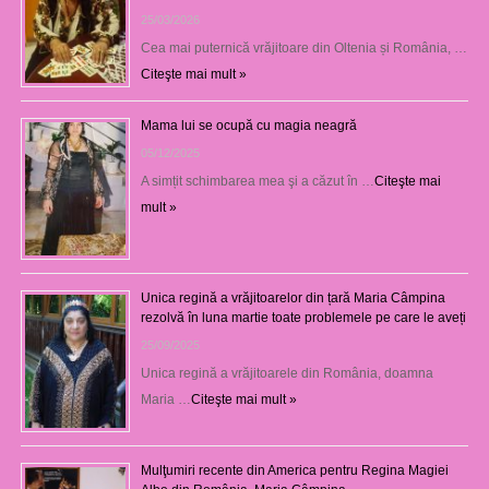
25/03/2026
Cea mai puternică vrăjitoare din Oltenia și România, …
Citeşte mai mult »
Mama lui se ocupă cu magia neagră
05/12/2025
A simțit schimbarea mea şi a căzut în …
Citeşte mai
mult »
Unica regină a vrăjitoarelor din țară Maria Câmpina
rezolvă în luna martie toate problemele pe care le aveți
25/09/2025
Unica regină a vrăjitoarele din România, doamna
Maria …
Citeşte mai mult »
Mulţumiri recente din America pentru Regina Magiei