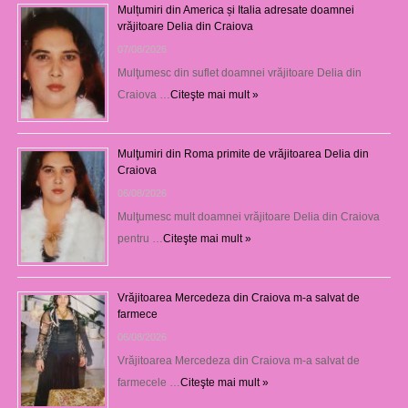
Mulțumiri din America și Italia adresate doamnei
vrăjitoare Delia din Craiova
07/08/2026
Mulţumesc din suflet doamnei vrăjitoare Delia din
Craiova …
Citeşte mai mult »
Mulţumiri din Roma primite de vrăjitoarea Delia din
Craiova
06/08/2026
Mulţumesc mult doamnei vrăjitoare Delia din Craiova
pentru …
Citeşte mai mult »
Vrăjitoarea Mercedeza din Craiova m-a salvat de
farmece
06/08/2026
Vrăjitoarea Mercedeza din Craiova m-a salvat de
farmecele …
Citeşte mai mult »