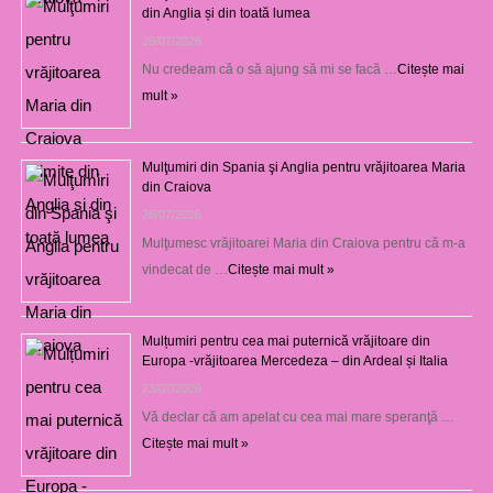
din Anglia și din toată lumea
29/07/2026
Nu credeam că o să ajung să mi se facă …
Citește mai
mult »
Mulţumiri din Spania şi Anglia pentru vrăjitoarea Maria
din Craiova
28/07/2026
Mulţumesc vrăjitoarei Maria din Craiova pentru că m-a
vindecat de …
Citește mai mult »
Mulțumiri pentru cea mai puternică vrăjitoare din
Europa -vrăjitoarea Mercedeza – din Ardeal și Italia
23/07/2026
Vă declar că am apelat cu cea mai mare speranţă …
Citește mai mult »