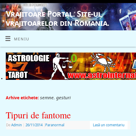
Vrajitoare Portal. Site-ul
vrajitoarelor din Romania.
VRAJITOARE, VRAJITOARELE, VRAJITOARE
MENIU
semne. gesturi
Arhive etichete:
Tipuri de fantome
De
Admin
|
26/11/2014
|
Paranormal
Lasă un comentariu