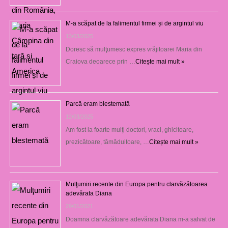
M-a scăpat de la falimentul firmei și de argintul viu
13/03/2025
Doresc să mulţumesc expres vrăjitoarei Maria din
Craiova deoarece prin …
Citește mai mult »
Parcă eram blestemată
12/03/2025
Am fost la foarte mulţi doctori, vraci, ghicitoare,
prezicătoare, tămăduitoare, …
Citește mai mult »
Mulţumiri recente din Europa pentru clarvăzătoarea
adevărata Diana
29/01/2021
Doamna clarvăzătoare adevărata Diana m-a salvat de