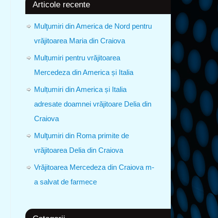
Articole recente
Mulţumiri din America de Nord pentru
vrăjitoarea Maria din Craiova
Mulțumiri pentru vrăjitoarea
Mercedeza din America și Italia
Mulțumiri din America și Italia
adresate doamnei vrăjitoare Delia din
Craiova
Mulţumiri din Roma primite de
vrăjitoarea Delia din Craiova
Vrăjitoarea Mercedeza din Craiova m-
a salvat de farmece