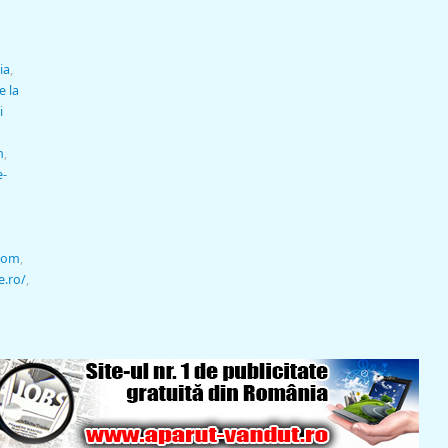
ia
,
e la
i
n
,
e-
.com
,
e.ro/
,