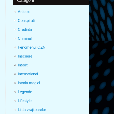
Categorii
Articole
Conspiratii
Credinta
Criminali
Fenomenul OZN
Inscriere
Insolit
International
Istoria magiei
Legende
Lifestyle
Lista vrajitoarelor