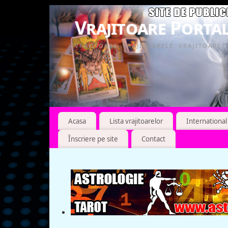
Vrajitoare Portal
VRAJITOARE, VRAJITOARELE, VRAJITOARE
Acasa
Lista vrajitoarelor
International
Înscriere pe site
Contact