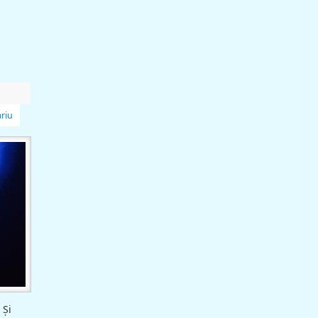
riu
 Şi