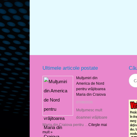
Ultimele articole postate
Cău
Mulţumiri din
America de Nord
pentru vrăjitoarea
Maria din Craiova
07/08/2026
Mulţumesc mult
doamnei vrăjitoare
Maria din Craiova pentru …
Citeşte mai
mult »