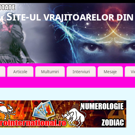
. Site-ul vrajitoarelor di
Articole
Multumiri
Interviuri
Mesaje
V