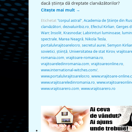
dacă ştiinţa dă dreptate clarvăzătorilor?
Citește mai mult
→
Etichetat
"corpul astral"
,
Academia de Ştiinţe din Rus
clarvăzători
,
dezvaluiribiz.ro
,
Efectul Kirlian
,
Gerges d
Warr
,
Insolit
,
Krasnodar
,
Labirinturi luminoase
,
lumin
spectrale
,
Marea Neagră
,
Nikola Tesla
,
portalulvrajitoarelor.ro
,
secretul aurei
,
Semyon Kirlia
sovietici
,
ştiinţă
,
Universitatea de stat Kirov
,
vrajitoar
romania.com
,
vrajitoare-romania.ro
,
vrajitoareledinromania.com
,
vrajitoareonline.ro
,
www.international-witches.com/
,
www.portalulvrajitoarelor.ro
,
www.vrajitoare-online
www.vrajitoareledinromania.ro
,
www.vrajitoareonlin
www.vrajitoarero.com
,
www.vrajitoarero.ro