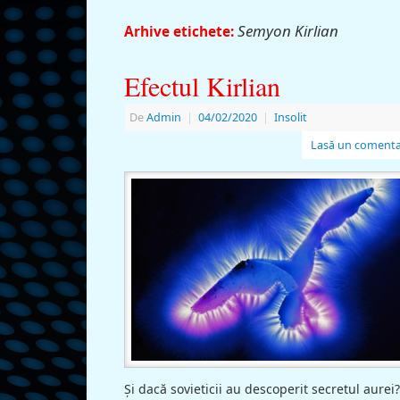
Semyon Kirlian
Arhive etichete:
Efectul Kirlian
De
Admin
|
04/02/2020
|
Insolit
Lasă un comenta
Şi dacă sovieticii au descoperit secretul aurei?