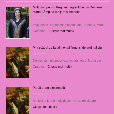
Mulțumiri pentru Reginei magiei Albe din România,
Maria Câmpina din țară și America
22/05/2025
Mulţumesc Reginei magiei Albe din România, Maria
Câmpina …
Citeşte mai mult »
M-a scăpat de la falimentul firmei și de argintul viu
13/03/2025
Doresc să mulţumesc expres vrăjitoarei Maria din
Craiova …
Citeşte mai mult »
Parcă eram blestemată
12/03/2025
Am fost la foarte mulţi doctori, vraci, ghicitoare, …
Citeşte mai mult »