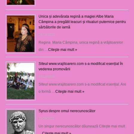
Unica și adevărata regină a magiei Albe Maria
Câmpina a pregătit leacuri și ritualuri puternice pentru
sărbătorile de iarnă
26/12/2023
Regina Maria Câmpina, unica regină a vrăjitoarelor
din …
Citeşte mai mult »
Siteul www.vrajitoarero.com s-a modificat esențial în
vederea promovării
07/12/2023
Siteul www.vrajitoarero.com s-a modificat esențial. Are
o formă …
Citeşte mai mult »
Syrus despre omul nerecunoscător
11/09/2023
Un singur nerecunoscător dăunează Citește mai mult
→
Citeşte mai mult »