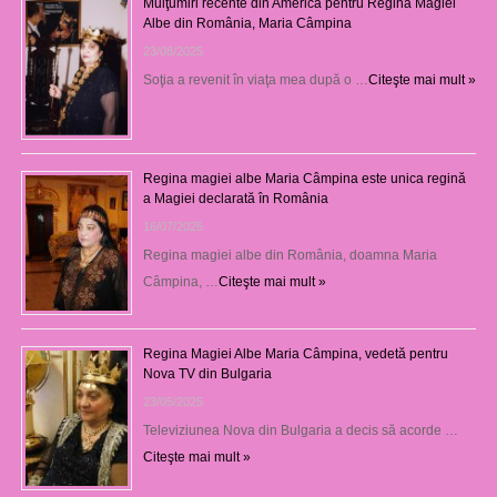
Mulţumiri recente din America pentru Regina Magiei
Albe din România, Maria Câmpina
23/08/2025
Soţia a revenit în viaţa mea după o …
Citeşte mai mult »
Regina magiei albe Maria Câmpina este unica regină
a Magiei declarată în România
16/07/2025
Regina magiei albe din România, doamna Maria
Câmpina, …
Citeşte mai mult »
Regina Magiei Albe Maria Câmpina, vedetă pentru
Nova TV din Bulgaria
23/05/2025
Televiziunea Nova din Bulgaria a decis să acorde …
Citeşte mai mult »