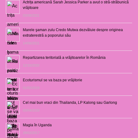
Actrița americană Sarah Jessica Parker a avut o stră-străbunică
vrăjitoare
03/08/2021
Marele şaman zulu Credo Mutwa dezvăluie despre originea
extraterestră a poporului său
14/06/2021
Repartizarea teritorială a vrăjitoarelor în România
12/10/2020
Ecoturismul se va baza pe vrăjitorie
01/02/2019
Cel mai bun vraci din Thailanda, LP Kalong sau Garlong
03/04/2018
Magia în Uganda
28/02/2017