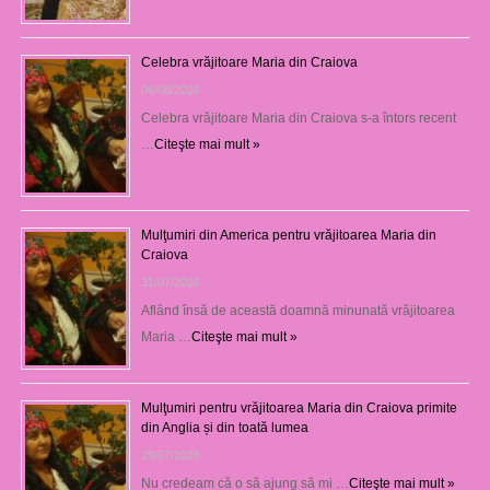
Celebra vrăjitoare Maria din Craiova
06/08/2026
Celebra vrăjitoare Maria din Craiova s-a întors recent
…
Citeşte mai mult »
Mulţumiri din America pentru vrăjitoarea Maria din
Craiova
31/07/2026
Aflând însă de această doamnă minunată vrăjitoarea
Maria …
Citeşte mai mult »
Mulţumiri pentru vrăjitoarea Maria din Craiova primite
din Anglia și din toată lumea
29/07/2026
Nu credeam că o să ajung să mi …
Citeşte mai mult »