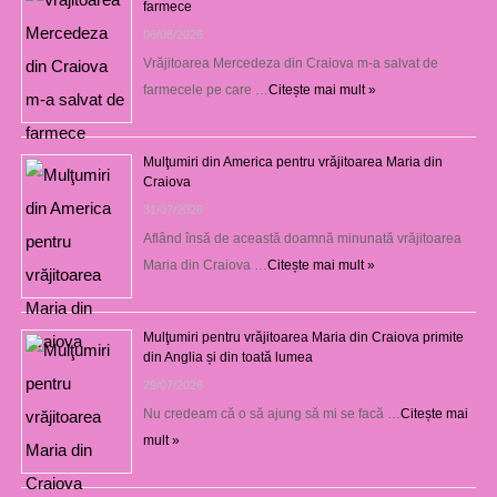
farmece
06/08/2026
Vrăjitoarea Mercedeza din Craiova m-a salvat de
farmecele pe care …
Citește mai mult »
Mulţumiri din America pentru vrăjitoarea Maria din
Craiova
31/07/2026
Aflând însă de această doamnă minunată vrăjitoarea
Maria din Craiova …
Citește mai mult »
Mulţumiri pentru vrăjitoarea Maria din Craiova primite
din Anglia și din toată lumea
29/07/2026
Nu credeam că o să ajung să mi se facă …
Citește mai
mult »