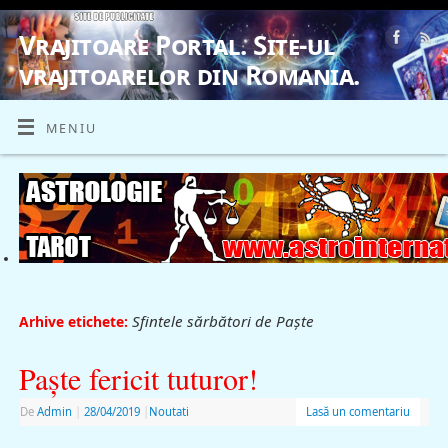
Vrajitoare Portal. Site-ul
vrajitoarelor din Romania.
VRAJITOARE, VRAJITOARELE, VRAJITOARE
MENIU
Sfintele sărbători de Paște
Arhive etichete:
Paşte fericit tuturor!
De
Admin
|
28/04/2019
|
Noutati
Lasă un comentariu