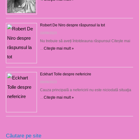
Robert De Niro despre răspunsul la tot
10/09/2023
Nu trebuie să aveți întotdeauna răspunsul Citește mai
…
Citeşte mai mult »
Eckhart Tolle despre nefericire
09/09/2023
Cauza principală a nefericirii nu este niciodată situaţia
…
Citeşte mai mult »
Căutare pe site