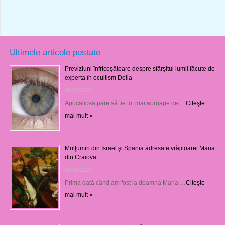
Ultimele articole postate
Previziuni înfricoșătoare despre sfârșitul lumii făcute de
experta în ocultism Delia
08/08/2026
Apocalipsa pare să fie tot mai aproape de …
Citeşte
mai mult »
Mulţumiri din Israel şi Spania adresate vrăjitoarei Maria
din Craiova
08/08/2026
Prima dată când am fost la doamna Maria …
Citeşte
mai mult »