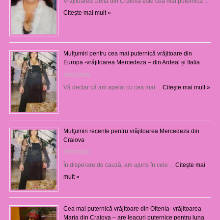
Vrăjitoarea Delia din Craiova este cea mai puternică …
Citeşte mai mult »
Mulțumiri pentru cea mai puternică vrăjitoare din
Europa -vrăjitoarea Mercedeza – din Ardeal și Italia
23/07/2026
Vă declar că am apelat cu cea mai …
Citeşte mai mult »
Mulţumiri recente pentru vrăjitoarea Mercedeza din
Craiova
22/07/2026
În disperare de cauză, am ajuns în cele …
Citeşte mai
mult »
Cea mai puternică vrăjitoare din Oltenia- vrăjitoarea
Maria din Craiova – are leacuri puternice pentru luna