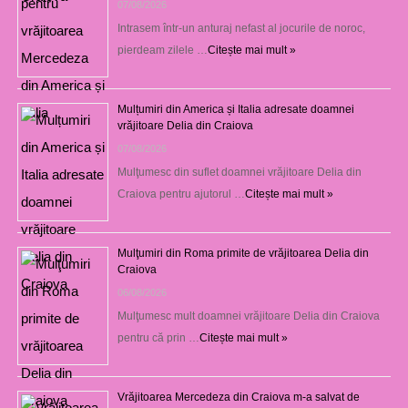
07/08/2026
Intrasem într-un anturaj nefast al jocurile de noroc,
pierdeam zilele …
Citește mai mult »
Mulțumiri din America și Italia adresate doamnei
vrăjitoare Delia din Craiova
07/08/2026
Mulţumesc din suflet doamnei vrăjitoare Delia din
Craiova pentru ajutorul …
Citește mai mult »
Mulţumiri din Roma primite de vrăjitoarea Delia din
Craiova
06/08/2026
Mulţumesc mult doamnei vrăjitoare Delia din Craiova
pentru că prin …
Citește mai mult »
Vrăjitoarea Mercedeza din Craiova m-a salvat de