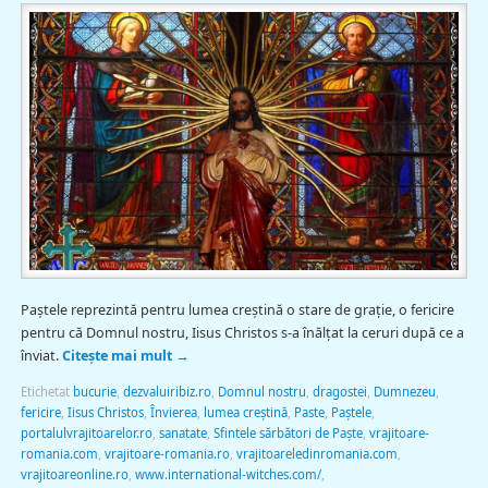
Paştele reprezintă pentru lumea creştină o stare de grație, o fericire
pentru că Domnul nostru, Iisus Christos s-a înălţat la ceruri după ce a
înviat.
Citește mai mult
→
Etichetat
bucurie
,
dezvaluiribiz.ro
,
Domnul nostru
,
dragostei
,
Dumnezeu
,
fericire
,
Iisus Christos
,
Învierea
,
lumea creştină
,
Paste
,
Paştele
,
portalulvrajitoarelor.ro
,
sanatate
,
Sfintele sărbători de Paște
,
vrajitoare-
romania.com
,
vrajitoare-romania.ro
,
vrajitoareledinromania.com
,
vrajitoareonline.ro
,
www.international-witches.com/
,