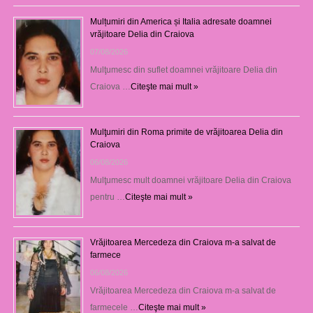
Mulțumiri din America și Italia adresate doamnei
vrăjitoare Delia din Craiova
07/08/2026
Mulţumesc din suflet doamnei vrăjitoare Delia din
Craiova …
Citeşte mai mult »
Mulţumiri din Roma primite de vrăjitoarea Delia din
Craiova
06/08/2026
Mulţumesc mult doamnei vrăjitoare Delia din Craiova
pentru …
Citeşte mai mult »
Vrăjitoarea Mercedeza din Craiova m-a salvat de
farmece
06/08/2026
Vrăjitoarea Mercedeza din Craiova m-a salvat de
farmecele …
Citeşte mai mult »