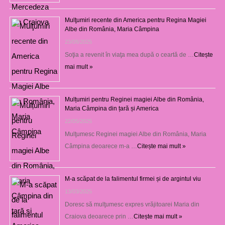
Mulţumiri recente din America pentru Regina Magiei
Albe din România, Maria Câmpina
23/08/2025
Soţia a revenit în viaţa mea după o ceartă de …
Citește
mai mult »
Mulțumiri pentru Reginei magiei Albe din România,
Maria Câmpina din țară și America
22/05/2025
Mulţumesc Reginei magiei Albe din România, Maria
Câmpina deoarece m-a …
Citește mai mult »
M-a scăpat de la falimentul firmei și de argintul viu
13/03/2025
Doresc să mulţumesc expres vrăjitoarei Maria din
Craiova deoarece prin …
Citește mai mult »