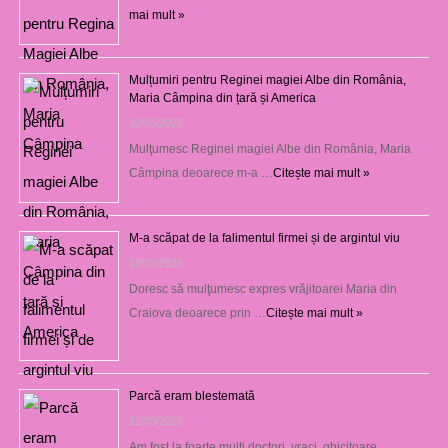
mai mult »
Mulțumiri pentru Reginei magiei Albe din România,
Maria Câmpina din țară și America
22/05/2025
Mulţumesc Reginei magiei Albe din România, Maria
Câmpina deoarece m-a …
Citește mai mult »
M-a scăpat de la falimentul firmei și de argintul viu
13/03/2025
Doresc să mulţumesc expres vrăjitoarei Maria din
Craiova deoarece prin …
Citește mai mult »
Parcă eram blestemată
12/03/2025
Am fost la foarte mulţi doctori, vraci, ghicitoare,