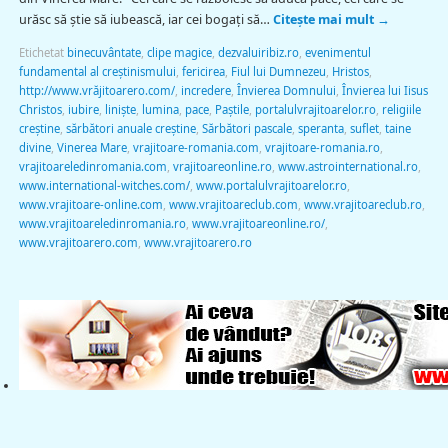
urăsc să ştie să iubească, iar cei bogaţi să…
Citește mai mult
→
Etichetat
binecuvântate
,
clipe magice
,
dezvaluiribiz.ro
,
evenimentul
fundamental al creștinismului
,
fericirea
,
Fiul lui Dumnezeu
,
Hristos
,
http://www.vrăjitoarero.com/
,
incredere
,
Învierea Domnului
,
Învierea lui Iisus
Christos
,
iubire
,
linişte
,
lumina
,
pace
,
Paștile
,
portalulvrajitoarelor.ro
,
religiile
creștine
,
sărbători anuale creștine
,
Sărbători pascale
,
speranta
,
suflet
,
taine
divine
,
Vinerea Mare
,
vrajitoare-romania.com
,
vrajitoare-romania.ro
,
vrajitoareledinromania.com
,
vrajitoareonline.ro
,
www.astrointernational.ro
,
www.international-witches.com/
,
www.portalulvrajitoarelor.ro
,
www.vrajitoare-online.com
,
www.vrajitoareclub.com
,
www.vrajitoareclub.ro
,
www.vrajitoareledinromania.ro
,
www.vrajitoareonline.ro/
,
www.vrajitoarero.com
,
www.vrajitoarero.ro