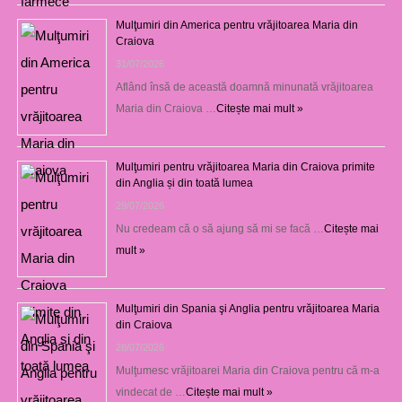
Mulţumiri din America pentru vrăjitoarea Maria din
Craiova
31/07/2026
Aflând însă de această doamnă minunată vrăjitoarea
Maria din Craiova …
Citește mai mult »
Mulţumiri pentru vrăjitoarea Maria din Craiova primite
din Anglia și din toată lumea
29/07/2026
Nu credeam că o să ajung să mi se facă …
Citește mai
mult »
Mulţumiri din Spania şi Anglia pentru vrăjitoarea Maria
din Craiova
28/07/2026
Mulţumesc vrăjitoarei Maria din Craiova pentru că m-a
vindecat de …
Citește mai mult »