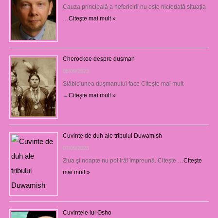
Cauza principală a nefericirii nu este niciodată situaţia
…
Citeşte mai mult »
Cherockee despre duşman
08/09/2023
Slăbiciunea duşmanului face Citește mai mult
→
Citeşte mai mult »
Cuvinte de duh ale tribului Duwamish
07/09/2023
Ziua şi noapte nu pot trăi împreună. Citește …
Citeşte
mai mult »
Cuvintele lui Osho