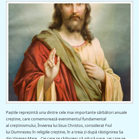
Paștile reprezintă una dintre cele mai importante sărbători anuale
creștine, care comemorează evenimentul fundamental
al creștinismului, Învierea lui Iisus Christos, considerat Fiul
lui Dumnezeu în religiile creștine, în a treia zi după răstignirea Sa
din Vinerea Mare. Cei care se războiesc să aducă pace, cei care se