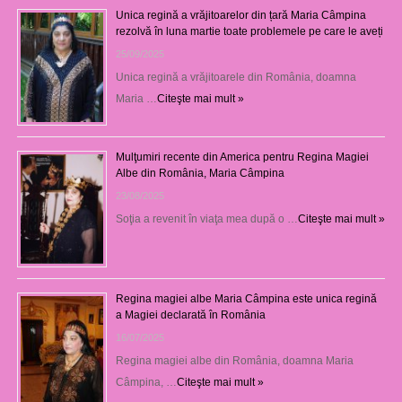
Unica regină a vrăjitoarelor din țară Maria Câmpina
rezolvă în luna martie toate problemele pe care le aveți
25/09/2025
Unica regină a vrăjitoarele din România, doamna
Maria …
Citeşte mai mult »
Mulţumiri recente din America pentru Regina Magiei
Albe din România, Maria Câmpina
23/08/2025
Soţia a revenit în viaţa mea după o …
Citeşte mai mult »
Regina magiei albe Maria Câmpina este unica regină
a Magiei declarată în România
16/07/2025
Regina magiei albe din România, doamna Maria
Câmpina, …
Citeşte mai mult »