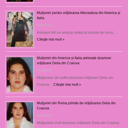
Mulțumiri pentru vrăjitoarea Mercedeza din America și
Italia
07/08/2026
Intrasem într-un anturaj nefast al jocurile de noroc, …
Citeşte mai mult »
Mulțumiri din America și Italia adresate doamnei
vrăjitoare Delia din Craiova
07/08/2026
Mulţumesc din suflet doamnei vrăjitoare Delia din
Craiova …
Citeşte mai mult »
Mulţumiri din Roma primite de vrăjitoarea Delia din
Craiova
06/08/2026
Mulţumesc mult doamnei vrăjitoare Delia din Craiova