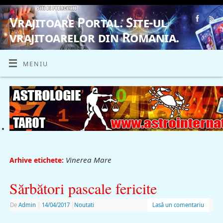
Vrajitoare Portal. Site-ul
vrajitoarelor din Romania.
VRAJITOARE, VRAJITOARELE, VRAJITOARE
MENIU
Vinerea Mare
Arhive etichete:
Sărbători pascale fericite
De
Admin
|
14/04/2017
|
Noutati
Lasă un comentariu