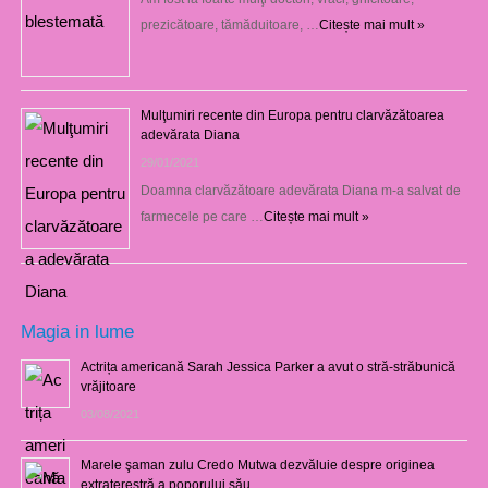
prezicătoare, tămăduitoare, …
Citește mai mult »
Mulţumiri recente din Europa pentru clarvăzătoarea
adevărata Diana
29/01/2021
Doamna clarvăzătoare adevărata Diana m-a salvat de
farmecele pe care …
Citește mai mult »
Magia in lume
Actrița americană Sarah Jessica Parker a avut o stră-străbunică
vrăjitoare
03/08/2021
Marele şaman zulu Credo Mutwa dezvăluie despre originea
extraterestră a poporului său