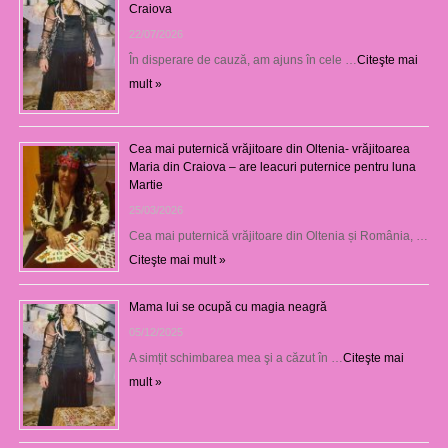
Craiova
22/07/2026
În disperare de cauză, am ajuns în cele …
Citeşte mai
mult »
Cea mai puternică vrăjitoare din Oltenia- vrăjitoarea
Maria din Craiova – are leacuri puternice pentru luna
Martie
25/03/2026
Cea mai puternică vrăjitoare din Oltenia și România, …
Citeşte mai mult »
Mama lui se ocupă cu magia neagră
05/12/2025
A simțit schimbarea mea şi a căzut în …
Citeşte mai
mult »