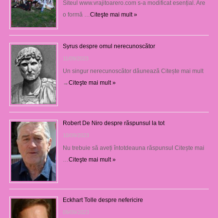
Siteul www.vrajitoarero.com s-a modificat esențial. Are
o formă …
Citeşte mai mult »
Syrus despre omul nerecunoscător
11/09/2023
Un singur nerecunoscător dăunează Citește mai mult
→
Citeşte mai mult »
Robert De Niro despre răspunsul la tot
10/09/2023
Nu trebuie să aveți întotdeauna răspunsul Citește mai
…
Citeşte mai mult »
Eckhart Tolle despre nefericire
09/09/2023