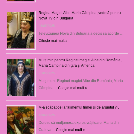
Regina Magiei Albe Maria Câmpina, vedetă pentru
Nova TV din Bulgaria
23/05/2025
Televiziunea Nova din Bulgaria a decis să acorde …
Citeşte mai mult »
Mulțumiri pentru Reginei magiei Albe din România,
Maria Câmpina din țară și America
22/05/2025
Mulţumesc Reginei magiei Albe din România, Maria
Câmpina …
Citeşte mai mult »
M-a scăpat de la falimentul firmei și de argintul viu
13/03/2025
Doresc să mulţumesc expres vrăjitoarei Maria din
Craiova …
Citeşte mai mult »