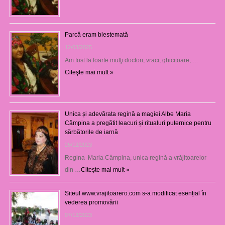
Parcă eram blestemată
12/03/2025
Am fost la foarte mulţi doctori, vraci, ghicitoare, …
Citeşte mai mult »
Unica și adevărata regină a magiei Albe Maria
Câmpina a pregătit leacuri și ritualuri puternice pentru
sărbătorile de iarnă
26/12/2023
Regina Maria Câmpina, unica regină a vrăjitoarelor
din …
Citeşte mai mult »
Siteul www.vrajitoarero.com s-a modificat esențial în
vederea promovării
07/12/2023