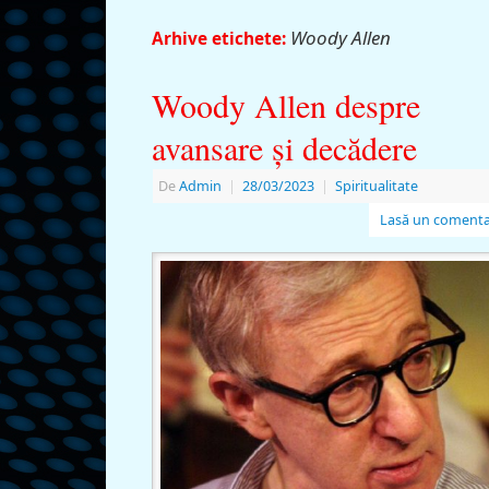
Woody Allen
Arhive etichete:
Woody Allen despre
avansare şi decădere
De
Admin
|
28/03/2023
|
Spiritualitate
Lasă un comenta