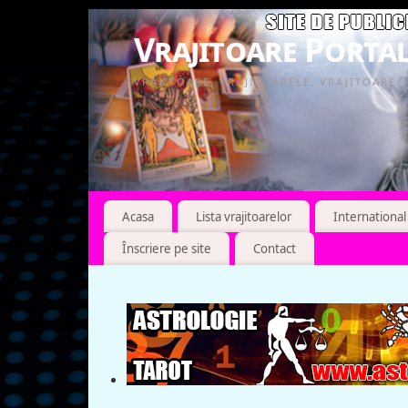
Vrajitoare Portal
VRAJITOARE, VRAJITOARELE, VRAJITOARE
Acasa
Lista vrajitoarelor
International
Înscriere pe site
Contact