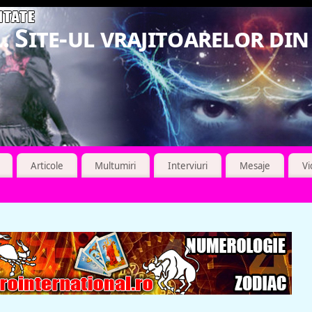
. Site-ul vrajitoarelor di
Articole
Multumiri
Interviuri
Mesaje
V