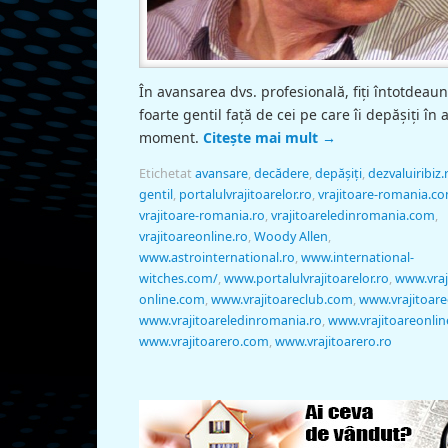
În avansarea dvs. profesională, fiţi întotdeau
foarte gentil faţă de cei pe care îi depășiți în 
moment.
Citește mai mult
→
Etichetat
avansare
,
decădere
,
depășiți
,
dezvaluiribiz.
gentil
,
portalulvrajitoarelor.ro
,
vrajitoare-romania.c
vrajitoare-romania.ro
,
vrajitoareledinromania.com
,
vrajitoareonline.ro
,
Woody Allen
,
www.astrointernational.ro
,
www.international-
witches.com/
,
www.portalulvrajitoarelor.ro
,
www.vraj
online.com
,
www.vrajitoareclub.com
,
www.vrajitoare
www.vrajitoareledinromania.ro
,
www.vrajitoareonlin
www.vrajitoarero.com
,
www.vrajitoarero.ro