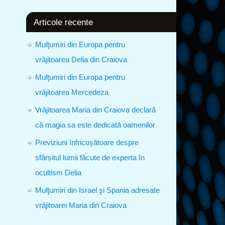
Articole recente
Mulţumiri din Europa pentru
vrăjitoarea Delia din Craiova
Mulţumiri din Europa pentru
vrăjitoarea Mercedeza
Vrăjitoarea Maria din Craiova declară
că magia sa este dedicată oamenilor
Previziuni înfricoșătoare despre
sfârșitul lumii făcute de experta în
ocultism Delia
Mulţumiri din Israel şi Spania adresate
vrăjitoarei Maria din Craiova