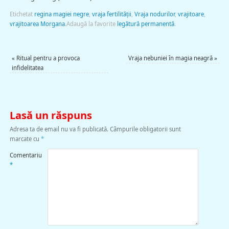
Etichetat
regina magiei negre
,
vraja fertilității
,
Vraja nodurilor
,
vrajitoare
,
vrajitoarea Morgana
.
Adaugă la favorite
legătură permanentă
.
«
Ritual pentru a provoca
Vraja nebuniei în magia neagră
»
infidelitatea
Lasă un răspuns
Adresa ta de email nu va fi publicată.
Câmpurile obligatorii sunt
marcate cu
*
Comentariu
*