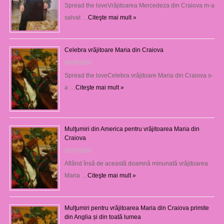
Spread the loveVrăjitoarea Mercedeza din Craiova m-a
salvat …
Citeşte mai mult »
Celebra vrăjitoare Maria din Craiova
06/08/2026
Spread the loveCelebra vrăjitoare Maria din Craiova s-
a …
Citeşte mai mult »
Mulţumiri din America pentru vrăjitoarea Maria din
Craiova
31/07/2026
Aflând însă de această doamnă minunată vrăjitoarea
Maria …
Citeşte mai mult »
Mulţumiri pentru vrăjitoarea Maria din Craiova primite
din Anglia și din toată lumea