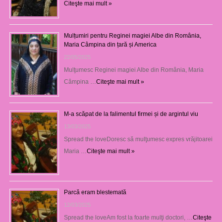
Citeşte mai mult »
Mulțumiri pentru Reginei magiei Albe din România,
Maria Câmpina din țară și America
22/05/2025
Mulţumesc Reginei magiei Albe din România, Maria
Câmpina …
Citeşte mai mult »
M-a scăpat de la falimentul firmei și de argintul viu
13/03/2025
Spread the loveDoresc să mulţumesc expres vrăjitoarei
Maria …
Citeşte mai mult »
Parcă eram blestemată
12/03/2025
Spread the loveAm fost la foarte mulţi doctori, …
Citeşte