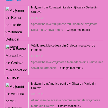
Mulţumiri din Roma primite de vrăjitoarea Delia din
Craiova
06/08/2026
Spread the loveMulţumesc mult doamnei vrăjitoare
Delia din Craiova pentru …
Citește mai mult »
Vrăjitoarea Mercedeza din Craiova m-a salvat de
farmece
06/08/2026
Spread the loveVrăjitoarea Mercedeza din Craiova m-a
salvat de farmecele …
Citește mai mult »
Mulţumiri din America pentru vrăjitoarea Maria din
Craiova
31/07/2026
Aflând însă de această doamnă minunată vrăjitoarea
Maria din Craiova …
Citește mai mult »