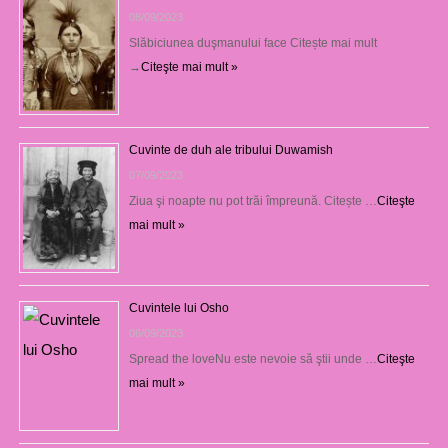
08/09/2023
Slăbiciunea duşmanului face Citește mai mult
→
Citeşte mai mult »
Cuvinte de duh ale tribului Duwamish
07/09/2023
Ziua şi noapte nu pot trăi împreună. Citește …
Citeşte
mai mult »
Cuvintele lui Osho
06/09/2023
Spread the loveNu este nevoie să ştii unde …
Citeşte
mai mult »