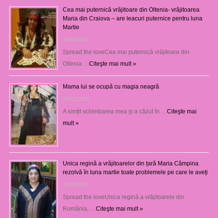
Cea mai puternică vrăjitoare din Oltenia- vrăjitoarea
Maria din Craiova – are leacuri puternice pentru luna
Martie
25/03/2026
Spread the loveCea mai puternică vrăjitoare din
Oltenia …
Citeşte mai mult »
Mama lui se ocupă cu magia neagră
05/12/2025
A simțit schimbarea mea şi a căzut în …
Citeşte mai
mult »
Unica regină a vrăjitoarelor din țară Maria Câmpina
rezolvă în luna martie toate problemele pe care le aveți
25/09/2025
Spread the loveUnica regină a vrăjitoarele din
România, …
Citeşte mai mult »