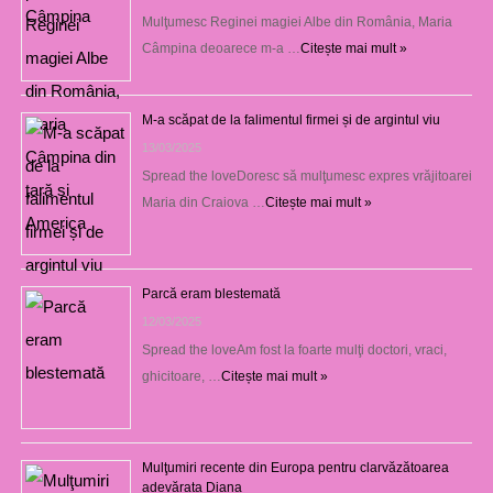
Mulţumesc Reginei magiei Albe din România, Maria
Câmpina deoarece m-a …
Citește mai mult »
M-a scăpat de la falimentul firmei și de argintul viu
13/03/2025
Spread the loveDoresc să mulţumesc expres vrăjitoarei
Maria din Craiova …
Citește mai mult »
Parcă eram blestemată
12/03/2025
Spread the loveAm fost la foarte mulţi doctori, vraci,
ghicitoare, …
Citește mai mult »
Mulţumiri recente din Europa pentru clarvăzătoarea
adevărata Diana