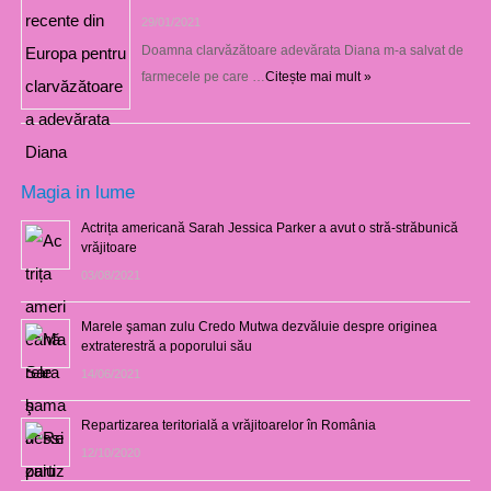
29/01/2021
Doamna clarvăzătoare adevărata Diana m-a salvat de
farmecele pe care …
Citește mai mult »
Magia in lume
Actrița americană Sarah Jessica Parker a avut o stră-străbunică
vrăjitoare
03/08/2021
Marele şaman zulu Credo Mutwa dezvăluie despre originea
extraterestră a poporului său
14/06/2021
Repartizarea teritorială a vrăjitoarelor în România
12/10/2020