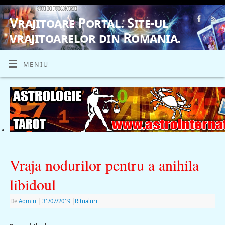
Vrajitoare Portal. Site-ul
vrajitoarelor din Romania.
VRAJITOARE, VRAJITOARELE, VRAJITOARE
MENIU
Vraja nodurilor pentru a anihila
libidoul
De
Admin
|
31/07/2019
|
Ritualuri