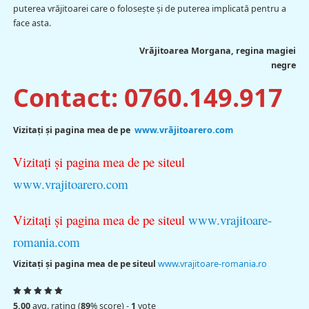
puterea vrăjitoarei care o folosește și de puterea implicată pentru a
face asta.
Vrăjitoarea Morgana, regina magiei
negre
Contact: 0760.149.917
Vi
zitaţi şi pagina mea de pe
www.vrăjitoarero.com
Vizitaţi şi pagina mea de pe siteul
www.vrajitoarero.com
Vizitaţi şi pagina mea de pe siteul
www.vrajitoare-
romania.com
Vi
zitaţi şi pagina mea de pe siteul
www.vrajitoare-romania.ro
5.00
avg. rating (
89
% score) -
1
vote