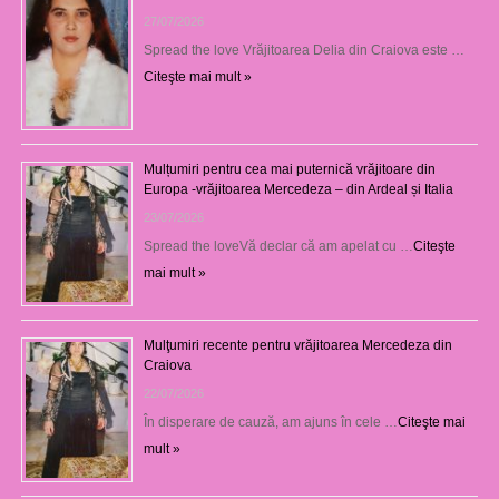
27/07/2026
Spread the love Vrăjitoarea Delia din Craiova este …
Citeşte mai mult »
Mulțumiri pentru cea mai puternică vrăjitoare din
Europa -vrăjitoarea Mercedeza – din Ardeal și Italia
23/07/2026
Spread the loveVă declar că am apelat cu …
Citeşte
mai mult »
Mulţumiri recente pentru vrăjitoarea Mercedeza din
Craiova
22/07/2026
În disperare de cauză, am ajuns în cele …
Citeşte mai
mult »