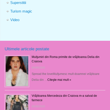
Superstitii
Turism magic
Video
Ultimele articole postate
Mulţumiri din Roma primite de vrăjitoarea Delia din
Craiova
06/08/2026
Spread the loveMulţumesc mult doamnei vrăjitoare
Delia din …
Citeşte mai mult »
Vrăjitoarea Mercedeza din Craiova m-a salvat de
farmece
06/08/2026