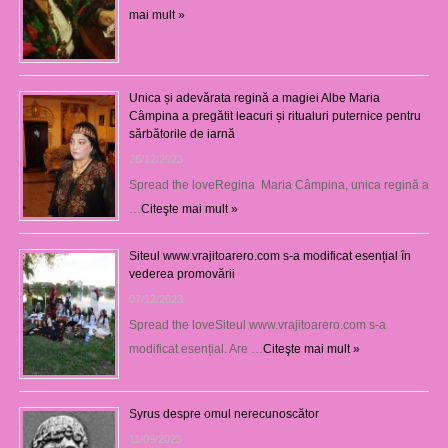
mai mult »
Unica și adevărata regină a magiei Albe Maria
Câmpina a pregătit leacuri și ritualuri puternice pentru
sărbătorile de iarnă
26/12/2023
Spread the loveRegina Maria Câmpina, unica regină a
…
Citeşte mai mult »
Siteul www.vrajitoarero.com s-a modificat esențial în
vederea promovării
07/12/2023
Spread the loveSiteul www.vrajitoarero.com s-a
modificat esențial. Are …
Citeşte mai mult »
Syrus despre omul nerecunoscător
11/09/2023