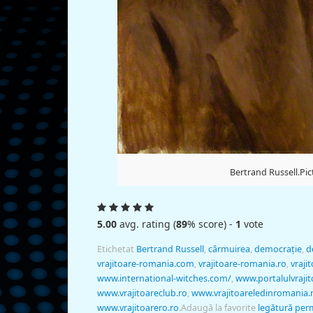
Bertrand Russell.Pic
5.00
avg. rating (
89
% score) -
1
vote
Etichetat
Bertrand Russell
,
cârmuirea
,
democraţie
,
d
vrajitoare-romania.com
,
vrajitoare-romania.ro
,
vraji
www.international-witches.com/
,
www.portalulvrajit
www.vrajitoareclub.ro
,
www.vrajitoareledinromania.
www.vrajitoarero.ro
.
Adaugă la favorite
legătură pe