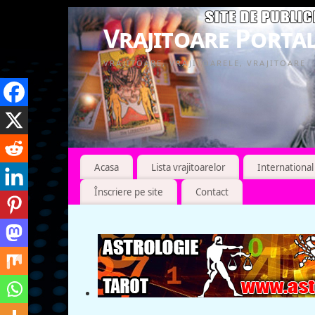
Vrajitoare Portal
VRAJITOARE, VRAJITOARELE, VRAJITOARE
Acasa
Lista vrajitoarelor
International
Înscriere pe site
Contact