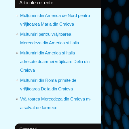
Articole recente
Mulţumiri din America de Nord pentru
vrăjitoarea Maria din Craiova
Mulțumiri pentru vrăjitoarea
Mercedeza din America și Italia
Mulțumiri din America și Italia
adresate doamnei vrăjitoare Delia din
Craiova
Mulţumiri din Roma primite de
vrăjitoarea Delia din Craiova
Vrăjitoarea Mercedeza din Craiova m-
a salvat de farmece