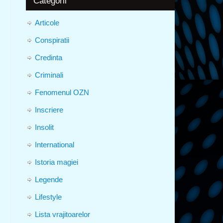
Categorii
Articole
Conspiratii
Credinta
Criminali
Fenomenul OZN
Inscriere
Insolit
International
Istoria magiei
Legende
Lifestyle
Lista vrajitoarelor