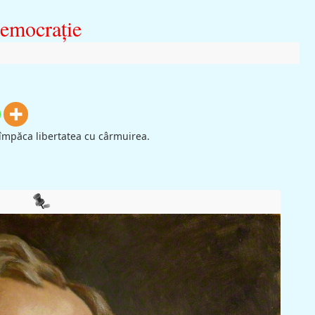
democraţie
 împăca libertatea cu cârmuirea.