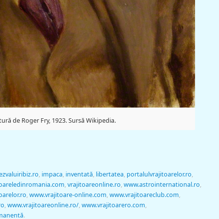
tură de Roger Fry, 1923. Sursă Wikipedia.
ezvaluiribiz.ro
,
impaca
,
inventată
,
libertatea
,
portalulvrajitoarelor.ro
,
toareledinromania.com
,
vrajitoareonline.ro
,
www.astrointernational.ro
,
oarelor.ro
,
www.vrajitoare-online.com
,
www.vrajitoareclub.com
,
ro
,
www.vrajitoareonline.ro/
,
www.vrajitoarero.com
,
rmanentă
.