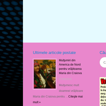
Ultimele articole postate
Cău
Mulţumiri din
America de Nord
pentru vrăjitoarea
Maria din Craiova
07/08/2026
Mulţumesc mult
doamnei vrăjitoare
Maria din Craiova pentru …
Citeşte mai
mult »