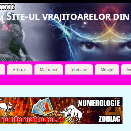
. Site-ul vrajitoarelor di
Articole
Multumiri
Interviuri
Mesaje
V