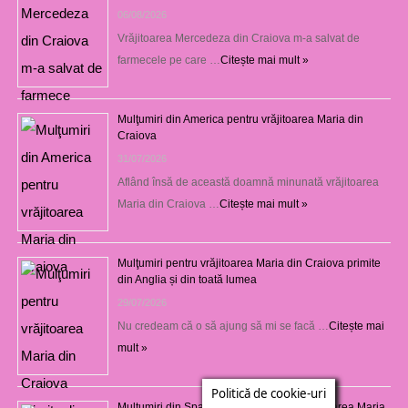
06/08/2026
Vrăjitoarea Mercedeza din Craiova m-a salvat de
farmecele pe care …
Citește mai mult »
Mulţumiri din America pentru vrăjitoarea Maria din
Craiova
31/07/2026
Aflând însă de această doamnă minunată vrăjitoarea
Maria din Craiova …
Citește mai mult »
Mulţumiri pentru vrăjitoarea Maria din Craiova primite
din Anglia și din toată lumea
29/07/2026
Nu credeam că o să ajung să mi se facă …
Citește mai
mult »
Politică de cookie-uri
Mulţumiri din Spania şi Anglia pentru vrăjitoarea Maria