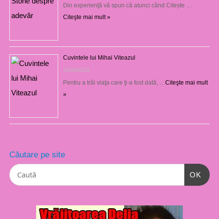
Din experienţă vă spun că atunci când Citește …
Citeşte mai mult »
Cuvintele lui Mihai Viteazul
21/08/2023
Pentru a trăi viaţa care ţi-a fost dată, …
Citeşte mai mult
»
Căutare pe site
OK