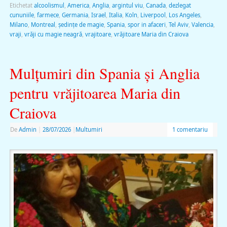
Etichetat
alcoolismul
,
America
,
Anglia
,
argintul viu
,
Canada
,
dezlegat
cununiile
,
farmece
,
Germania
,
Israel
,
Italia
,
Koln
,
Liverpool
,
Los Angeles
,
Milano
,
Montreal
,
şedinţe de magie
,
Spania
,
spor in afaceri
,
Tel Aviv
,
Valencia
,
vraji
,
vrăji cu magie neagră
,
vrajitoare
,
vrăjitoare Maria din Craiova
Mulţumiri din Spania şi Anglia
pentru vrăjitoarea Maria din
Craiova
De
Admin
|
28/07/2026
|
Multumiri
1 comentariu