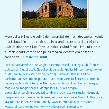
Montpelier Hill este o colină de numai 383 de metri deasupra nivelului
mării situată în apropire de Dublin, Irlanda. Este poreclită Hell Fire
Club (în irlandeză Club Ifrinn Ta, adică „clubul focului iadului”), de la
numele clădirii care se află pe culmea sa. Aceasta era de fapt o
cabană de…
Citește mai mult
→
Etichetat
activităţile oculte
,
Anglia
,
blesteme
,
castelul Carthy
,
Club Ifrinn Ta
,
club secret
,
Clubul ocult
,
Clubul ocult de la Montpelier Hill
,
comportamentul
ciudat
,
copite despicate
,
demon
,
dezmăț
,
Diaboliad
,
Dublin
,
Earl de
Carhampton
,
evenimente paranormale
,
exorcizare
,
Hell Fire Club
,
incendiul
devastator
,
Irlanda
,
Liturghiei Negre
,
loc rău famat
,
Lord Irnham
,
magie
,
magie alba
,
magie neagra
,
Montpelier Hill
,
pisică neagră
,
portalulvrajitoarelor.ro
,
poveşti sumbre
,
practici oculte
,
ritualuri de magie
neagră
,
ruinele domeniului Killakee
,
sacrificii de animale
,
Simon Luttrell
,
vraji
,
vrajitoareonline.ro
,
William Conolly
,
www.international-witches.com/
,
www.vrajitoare-online.com
,
www.vrajitoareledinromania.ro
,