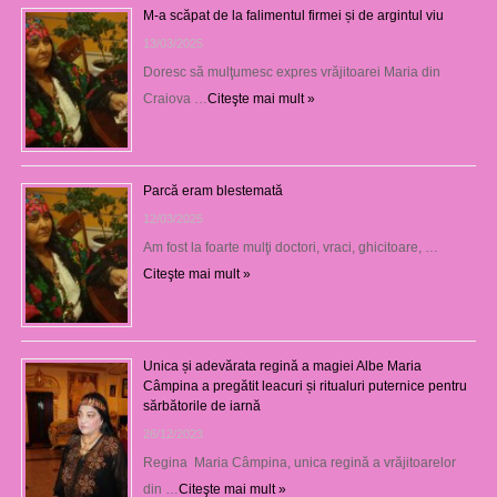
M-a scăpat de la falimentul firmei și de argintul viu
13/03/2025
Doresc să mulţumesc expres vrăjitoarei Maria din
Craiova …
Citeşte mai mult »
Parcă eram blestemată
12/03/2025
Am fost la foarte mulţi doctori, vraci, ghicitoare, …
Citeşte mai mult »
Unica și adevărata regină a magiei Albe Maria
Câmpina a pregătit leacuri și ritualuri puternice pentru
sărbătorile de iarnă
26/12/2023
Regina Maria Câmpina, unica regină a vrăjitoarelor
din …
Citeşte mai mult »