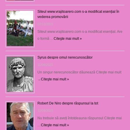
Siteul www.vrajitoarero.com s-a modificat esențial în
vederea promovării
07/12/2023
Siteul www.vrajitoarero.com s-a modificat esențial. Are
o formă …
Citeşte mai mult »
Syrus despre omul nerecunoscător
11/09/2023
Un singur nerecunoscător dăunează Citește mai mult
→
Citeşte mai mult »
Robert De Niro despre răspunsul la tot
10/09/2023
Nu trebuie să aveți întotdeauna răspunsul Citește mai
…
Citeşte mai mult »