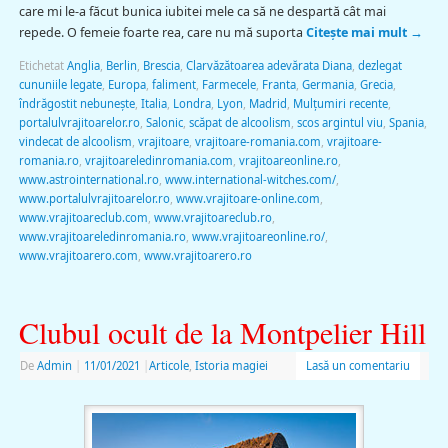
care mi le-a făcut bunica iubitei mele ca să ne despartă cât mai
repede. O femeie foarte rea, care nu mă suporta
Citește mai mult
→
Etichetat
Anglia
,
Berlin
,
Brescia
,
Clarvăzătoarea adevărata Diana
,
dezlegat
cununiile legate
,
Europa
,
faliment
,
Farmecele
,
Franta
,
Germania
,
Grecia
,
îndrăgostit nebunește
,
Italia
,
Londra
,
Lyon
,
Madrid
,
Mulţumiri recente
,
portalulvrajitoarelor.ro
,
Salonic
,
scăpat de alcoolism
,
scos argintul viu
,
Spania
,
vindecat de alcoolism
,
vrajitoare
,
vrajitoare-romania.com
,
vrajitoare-
romania.ro
,
vrajitoareledinromania.com
,
vrajitoareonline.ro
,
www.astrointernational.ro
,
www.international-witches.com/
,
www.portalulvrajitoarelor.ro
,
www.vrajitoare-online.com
,
www.vrajitoareclub.com
,
www.vrajitoareclub.ro
,
www.vrajitoareledinromania.ro
,
www.vrajitoareonline.ro/
,
www.vrajitoarero.com
,
www.vrajitoarero.ro
Clubul ocult de la Montpelier Hill
De
Admin
|
11/01/2021
|
Articole
,
Istoria magiei
Lasă un comentariu