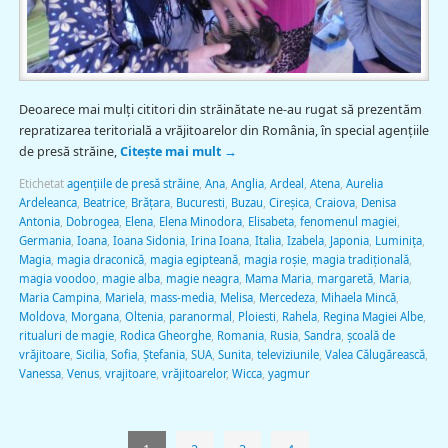
Deoarece mai mulți cititori din străinătate ne-au rugat să prezentăm
repratizarea teritorială a vrăjitoarelor din România, în special agențiile
de presă străine,
Citește mai mult
→
Etichetat
agențiile de presă străine
,
Ana
,
Anglia
,
Ardeal
,
Atena
,
Aurelia
Ardeleanca
,
Beatrice
,
Brăţara
,
Bucuresti
,
Buzau
,
Cireșica
,
Craiova
,
Denisa
Antonia
,
Dobrogea
,
Elena
,
Elena Minodora
,
Elisabeta
,
fenomenul magiei
,
Germania
,
Ioana
,
Ioana Sidonia
,
Irina Ioana
,
Italia
,
Izabela
,
Japonia
,
Luminița
,
Magia
,
magia draconică
,
magia egipteană
,
magia roşie
,
magia tradiţională
,
magia voodoo
,
magie alba
,
magie neagra
,
Mama Maria
,
margaretă
,
Maria
,
Maria Campina
,
Mariela
,
mass-media
,
Melisa
,
Mercedeza
,
Mihaela Mincă
,
Moldova
,
Morgana
,
Oltenia
,
paranormal
,
Ploiesti
,
Rahela
,
Regina Magiei Albe
,
ritualuri de magie
,
Rodica Gheorghe
,
Romania
,
Rusia
,
Sandra
,
școală de
vrăjitoare
,
Sicilia
,
Sofia
,
Ștefania
,
SUA
,
Sunita
,
televiziunile
,
Valea Călugărească
,
Vanessa
,
Venus
,
vrajitoare
,
vrăjitoarelor
,
Wicca
,
yagmur