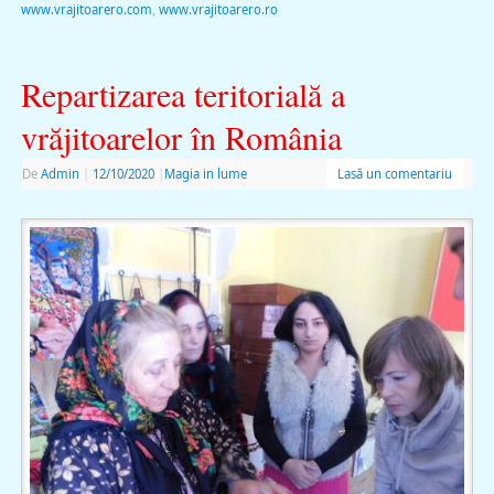
www.vrajitoarero.com
,
www.vrajitoarero.ro
Repartizarea teritorială a
vrăjitoarelor în România
De
Admin
|
12/10/2020
|
Magia in lume
Lasă un comentariu