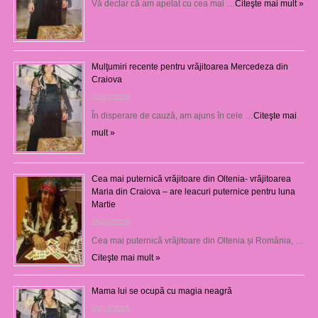
Vă declar că am apelat cu cea mai …
Citeşte mai mult »
Mulţumiri recente pentru vrăjitoarea Mercedeza din
Craiova
22/07/2026
În disperare de cauză, am ajuns în cele …
Citeşte mai
mult »
Cea mai puternică vrăjitoare din Oltenia- vrăjitoarea
Maria din Craiova – are leacuri puternice pentru luna
Martie
25/03/2026
Cea mai puternică vrăjitoare din Oltenia și România, …
Citeşte mai mult »
Mama lui se ocupă cu magia neagră
05/12/2025