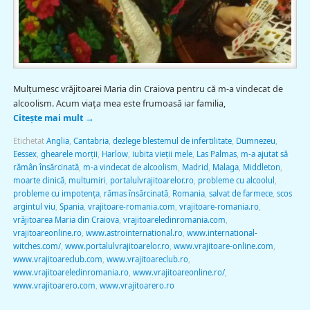
Mulţumesc vrăjitoarei Maria din Craiova pentru că m-a vindecat de
alcoolism. Acum viaţa mea este frumoasă iar familia,
Citește mai mult
→
Etichetat
Anglia
,
Cantabria
,
dezlege blestemul de infertilitate
,
Dumnezeu
,
Eessex
,
ghearele morţii
,
Harlow
,
iubita vieţii mele
,
Las Palmas
,
m-a ajutat să
rămân însărcinată
,
m-a vindecat de alcoolism
,
Madrid
,
Malaga
,
Middleton
,
moarte clinică
,
multumiri
,
portalulvrajitoarelor.ro
,
probleme cu alcoolul
,
probleme cu impotenţa
,
rămas însărcinată
,
Romania
,
salvat de farmece
,
scos
argintul viu
,
Spania
,
vrajitoare-romania.com
,
vrajitoare-romania.ro
,
vrăjitoarea Maria din Craiova
,
vrajitoareledinromania.com
,
vrajitoareonline.ro
,
www.astrointernational.ro
,
www.international-
witches.com/
,
www.portalulvrajitoarelor.ro
,
www.vrajitoare-online.com
,
www.vrajitoareclub.com
,
www.vrajitoareclub.ro
,
www.vrajitoareledinromania.ro
,
www.vrajitoareonline.ro/
,
www.vrajitoarero.com
,
www.vrajitoarero.ro