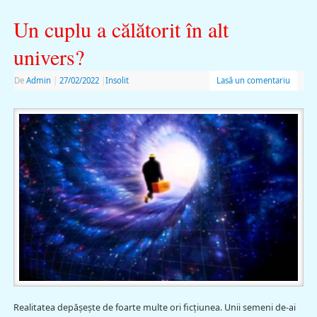
Un cuplu a călătorit în alt
univers?
De
Admin
|
27/02/2022
|
Insolit
Lasă un comentariu
Realitatea depăşeşte de foarte multe ori ficţiunea. Unii semeni de-ai