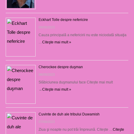
Eckhart Tolle despre nefericire
09/09/2023
Cauza principală a nefericirii nu este niciodată situaţia
…
Citeşte mai mult »
Cherockee despre duşman
08/09/2023
Slăbiciunea duşmanului face Citește mai mult
→
Citeşte mai mult »
Cuvinte de duh ale tribului Duwamish
07/09/2023
Ziua şi noapte nu pot trăi împreună. Citește …
Citeşte