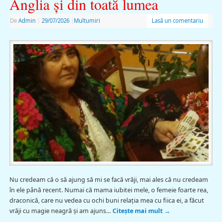
Anglia și din toată lumea
De
Admin
|
29/07/2026
|
Multumiri
Lasă un comentariu
Nu credeam că o să ajung să mi se facă vrăji, mai ales că nu credeam
în ele până recent. Numai că mama iubitei mele, o femeie foarte rea,
draconică, care nu vedea cu ochi buni relaţia mea cu fiica ei, a făcut
vrăji cu magie neagră şi am ajuns…
Citește mai mult
→