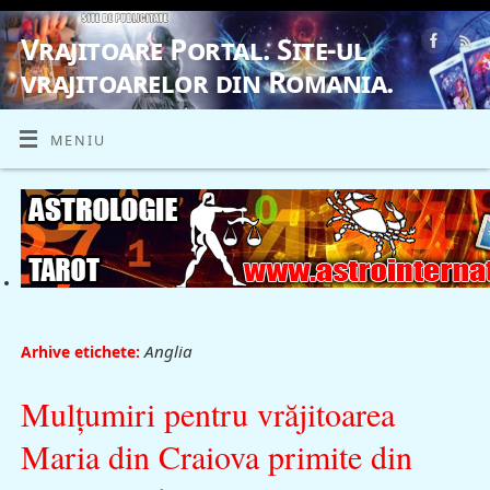
Vrajitoare Portal. Site-ul
vrajitoarelor din Romania.
VRAJITOARE, VRAJITOARELE, VRAJITOARE
MENIU
Anglia
Arhive etichete:
Mulţumiri pentru vrăjitoarea
Maria din Craiova primite din