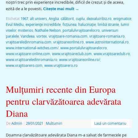
noştri trec prin experienţe incredibile, dificil de crezut şi de aceea,
ezită de a le povesti.
Citește mai mult
→
Etichetat
1967
,
alt univers
,
Anglia
,
călătorit
,
cuplu
,
dezvaluiribiz.ro
,
enigmatice
,
Evul Mediu
,
experienţe incredibile
,
ficţiunea
,
halucinație
,
limbă stranie
,
lumii
viselor
,
misterios
,
Nathalie Nelson
,
portalulvrajitoarelor.ro
,
universuri
paralele
,
Vandeea
,
vortex
,
vrajitoare-romania.com
,
vrajitoare-romania.ro
,
vrajitoareledinromania.com
,
vrajitoareonline.ro
,
www.astrointernational.ro
,
www.international-witches.com/
,
www.portalulvrajitoarelor.ro
,
www.vrajitoare-online.com
,
www.vrajitoareclub.com
,
www.vrajitoareclub.ro
,
www.vrajitoareledinromania.ro
,
www.vrajitoareonline.ro/
,
www.vrajitoarero.com
,
www.vrajitoarero.ro
Mulţumiri recente din Europa
pentru clarvăzătoarea adevărata
Diana
De
Admin
|
29/01/2021
|
Multumiri
Lasă un comentariu
Doamna clarvăzătoare adevărata Diana m-a salvat de farmecele pe