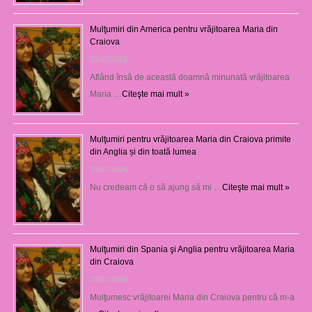
Mulţumiri din America pentru vrăjitoarea Maria din
Craiova
31/07/2026
Aflând însă de această doamnă minunată vrăjitoarea
Maria …
Citeşte mai mult »
Mulţumiri pentru vrăjitoarea Maria din Craiova primite
din Anglia și din toată lumea
29/07/2026
Nu credeam că o să ajung să mi …
Citeşte mai mult »
Mulţumiri din Spania şi Anglia pentru vrăjitoarea Maria
din Craiova
28/07/2026
Mulţumesc vrăjitoarei Maria din Craiova pentru că m-a