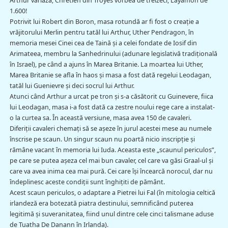
Arthur variază; Chretien din Troyes vorbea de treizeci, Layamon de
1.600!
Potrivit lui Robert din Boron, masa rotundă ar fi fost o creație a
vrăjitorului Merlin pentru tatăl lui Arthur, Uther Pendragon, în
memoria mesei Cinei cea de Taină și a celei fondate de Iosif din
Arimateea, membru la Sanhedrinului (adunare legislativă tradiţională
în Israel), pe când a ajuns în Marea Britanie. La moartea lui Uther,
Marea Britanie se afla în haos și masa a fost dată regelui Leodagan,
tatăl lui Guenievre şi deci socrul lui Arthur.
Atunci când Arthur a urcat pe tron și s-a căsătorit cu Guinevere, fiica
lui Leodagan, masa i-a fost dată ca zestre noului rege care a instalat-
o la curtea sa. În această versiune, masa avea 150 de cavaleri.
Diferiţii cavaleri chemați să se așeze în jurul acestei mese au numele
înscrise pe scaun. Un singur scaun nu poartă nicio inscripție și
rămâne vacant în memoria lui Iuda. Aceasta este „scaunul periculos”,
pe care se putea aşeza cel mai bun cavaler, cel care va găsi Graal-ul și
care va avea inima cea mai pură. Cei care îşi încearcă norocul, dar nu
îndeplinesc aceste condiții sunt înghițiti de pământ.
Acest scaun periculos, o adaptare a Pietrei lui Fal (în mitologia celtică
irlandeză era botezată piatra destinului, semnificând puterea
legitimă şi suveranitatea, fiind unul dintre cele cinci talismane aduse
de Tuatha De Danann în Irlanda).