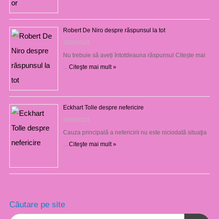
Robert De Niro despre răspunsul la tot
10/09/2023
Nu trebuie să aveți întotdeauna răspunsul Citește mai
…
Citeşte mai mult »
Eckhart Tolle despre nefericire
09/09/2023
Cauza principală a nefericirii nu este niciodată situaţia
…
Citeşte mai mult »
Căutare pe site