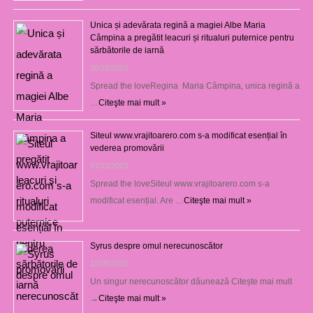
Unica și adevărata regină a magiei Albe Maria
Câmpina a pregătit leacuri și ritualuri puternice pentru
sărbătorile de iarnă
26/12/2023
Spread the loveRegina Maria Câmpina, unica regină a
…
Citeşte mai mult »
Siteul www.vrajitoarero.com s-a modificat esențial în
vederea promovării
07/12/2023
Spread the loveSiteul www.vrajitoarero.com s-a
modificat esențial. Are …
Citeşte mai mult »
Syrus despre omul nerecunoscător
11/09/2023
Un singur nerecunoscător dăunează Citește mai mult
→
Citeşte mai mult »