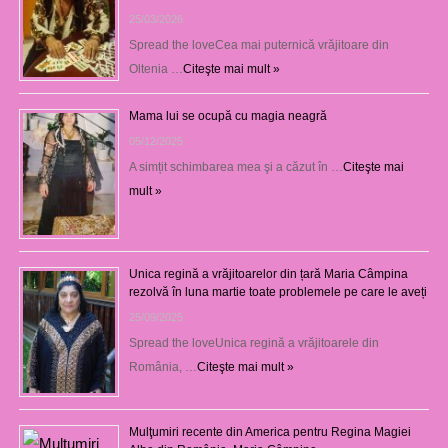
25/03/2026
Spread the loveCea mai puternică vrăjitoare din
Oltenia …
Citeşte mai mult »
Mama lui se ocupă cu magia neagră
05/12/2025
A simțit schimbarea mea şi a căzut în …
Citeşte mai
mult »
Unica regină a vrăjitoarelor din țară Maria Câmpina
rezolvă în luna martie toate problemele pe care le aveți
25/09/2025
Spread the loveUnica regină a vrăjitoarele din
România, …
Citeşte mai mult »
Mulţumiri recente din America pentru Regina Magiei