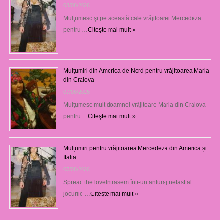
08/08/2026
Mulţumesc şi pe această cale vrăjitoarei Mercedeza
pentru …
Citeşte mai mult »
Mulţumiri din America de Nord pentru vrăjitoarea Maria
din Craiova
07/08/2026
Mulţumesc mult doamnei vrăjitoare Maria din Craiova
pentru …
Citeşte mai mult »
Mulțumiri pentru vrăjitoarea Mercedeza din America și
Italia
07/08/2026
Spread the loveIntrasem într-un anturaj nefast al
jocurile …
Citeşte mai mult »