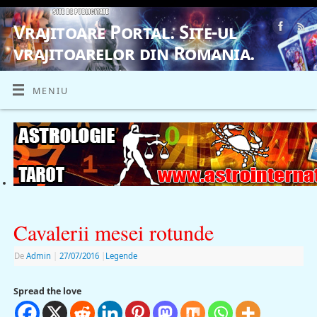
Vrajitoare Portal. Site-ul
vrajitoarelor din Romania.
VRAJITOARE, VRAJITOARELE, VRAJITOARE
MENIU
Cavalerii mesei rotunde
De
Admin
|
27/07/2016
|
Legende
Spread the love