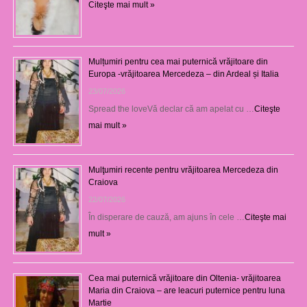
Citeşte mai mult »
Mulțumiri pentru cea mai puternică vrăjitoare din
Europa -vrăjitoarea Mercedeza – din Ardeal și Italia
23/07/2026
Spread the loveVă declar că am apelat cu …
Citeşte
mai mult »
Mulţumiri recente pentru vrăjitoarea Mercedeza din
Craiova
22/07/2026
În disperare de cauză, am ajuns în cele …
Citeşte mai
mult »
Cea mai puternică vrăjitoare din Oltenia- vrăjitoarea
Maria din Craiova – are leacuri puternice pentru luna
Martie