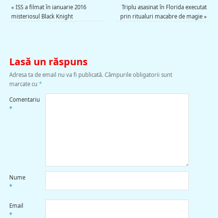
«
ISS a filmat în ianuarie 2016
Triplu asasinat în Florida executat
misteriosul Black Knight
prin ritualuri macabre de magie
»
Lasă un răspuns
Adresa ta de email nu va fi publicată.
Câmpurile obligatorii sunt
marcate cu
*
Comentariu
*
Nume
*
Email
*