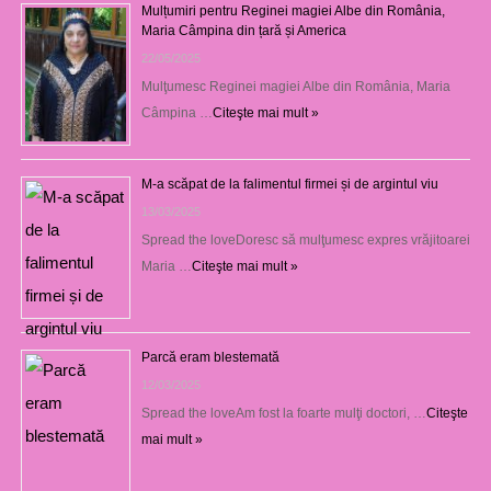
Mulțumiri pentru Reginei magiei Albe din România,
Maria Câmpina din țară și America
22/05/2025
Mulţumesc Reginei magiei Albe din România, Maria
Câmpina …
Citeşte mai mult »
M-a scăpat de la falimentul firmei și de argintul viu
13/03/2025
Spread the loveDoresc să mulţumesc expres vrăjitoarei
Maria …
Citeşte mai mult »
Parcă eram blestemată
12/03/2025
Spread the loveAm fost la foarte mulţi doctori, …
Citeşte
mai mult »