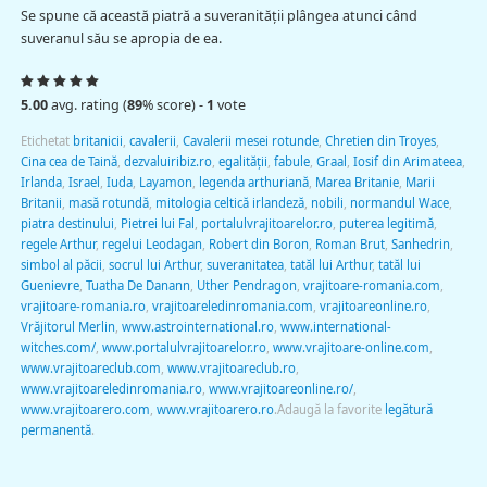
Se spune că această piatră a suveranităţii plângea atunci când
suveranul său se apropia de ea.
5.00
avg. rating (
89
% score) -
1
vote
Etichetat
britanicii
,
cavalerii
,
Cavalerii mesei rotunde
,
Chretien din Troyes
,
Cina cea de Taină
,
dezvaluiribiz.ro
,
egalității
,
fabule
,
Graal
,
Iosif din Arimateea
,
Irlanda
,
Israel
,
Iuda
,
Layamon
,
legenda arthuriană
,
Marea Britanie
,
Marii
Britanii
,
masă rotundă
,
mitologia celtică irlandeză
,
nobili
,
normandul Wace
,
piatra destinului
,
Pietrei lui Fal
,
portalulvrajitoarelor.ro
,
puterea legitimă
,
regele Arthur
,
regelui Leodagan
,
Robert din Boron
,
Roman Brut
,
Sanhedrin
,
simbol al păcii
,
socrul lui Arthur
,
suveranitatea
,
tatăl lui Arthur
,
tatăl lui
Guenievre
,
Tuatha De Danann
,
Uther Pendragon
,
vrajitoare-romania.com
,
vrajitoare-romania.ro
,
vrajitoareledinromania.com
,
vrajitoareonline.ro
,
Vrăjitorul Merlin
,
www.astrointernational.ro
,
www.international-
witches.com/
,
www.portalulvrajitoarelor.ro
,
www.vrajitoare-online.com
,
www.vrajitoareclub.com
,
www.vrajitoareclub.ro
,
www.vrajitoareledinromania.ro
,
www.vrajitoareonline.ro/
,
www.vrajitoarero.com
,
www.vrajitoarero.ro
.
Adaugă la favorite
legătură
permanentă
.