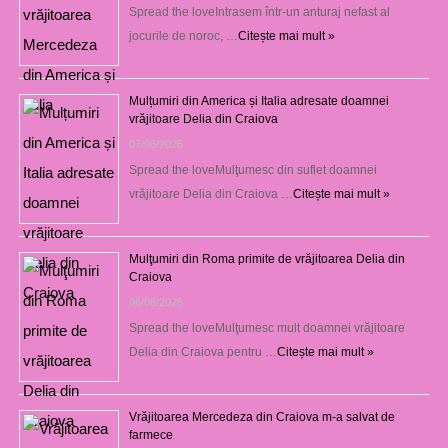
Spread the loveIntrasem într-un anturaj nefast al
jocurile de noroc, …
Citește mai mult »
Mulțumiri din America și Italia adresate doamnei
vrăjitoare Delia din Craiova
07/08/2026
Spread the loveMulţumesc din suflet doamnei
vrăjitoare Delia din Craiova …
Citește mai mult »
Mulţumiri din Roma primite de vrăjitoarea Delia din
Craiova
06/08/2026
Spread the loveMulţumesc mult doamnei vrăjitoare
Delia din Craiova pentru …
Citește mai mult »
Vrăjitoarea Mercedeza din Craiova m-a salvat de
farmece