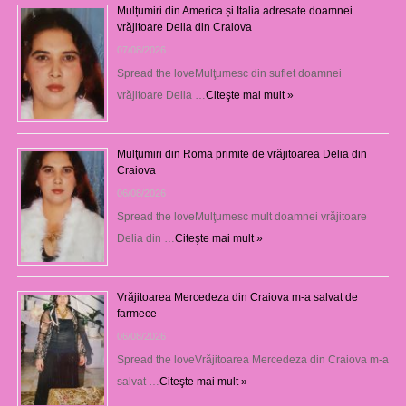
Mulțumiri din America și Italia adresate doamnei
vrăjitoare Delia din Craiova
07/08/2026
Spread the loveMulţumesc din suflet doamnei
vrăjitoare Delia …
Citeşte mai mult »
Mulţumiri din Roma primite de vrăjitoarea Delia din
Craiova
06/08/2026
Spread the loveMulţumesc mult doamnei vrăjitoare
Delia din …
Citeşte mai mult »
Vrăjitoarea Mercedeza din Craiova m-a salvat de
farmece
06/08/2026
Spread the loveVrăjitoarea Mercedeza din Craiova m-a
salvat …
Citeşte mai mult »