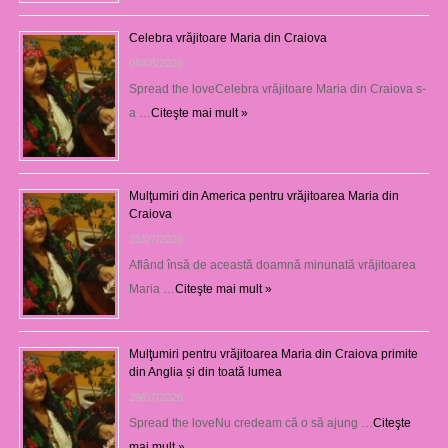
Celebra vrăjitoare Maria din Craiova
06/08/2026
Spread the loveCelebra vrăjitoare Maria din Craiova s-
a …
Citeşte mai mult »
Mulţumiri din America pentru vrăjitoarea Maria din
Craiova
31/07/2026
Aflând însă de această doamnă minunată vrăjitoarea
Maria …
Citeşte mai mult »
Mulţumiri pentru vrăjitoarea Maria din Craiova primite
din Anglia și din toată lumea
29/07/2026
Spread the loveNu credeam că o să ajung …
Citeşte
mai mult »