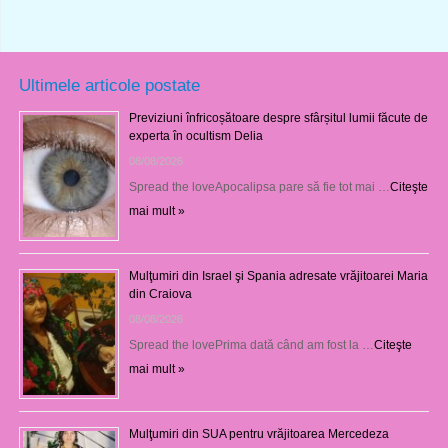
Ultimele articole postate
Previziuni înfricoșătoare despre sfârșitul lumii făcute de
experta în ocultism Delia
08/08/2026
Spread the loveApocalipsa pare să fie tot mai …
Citeşte
mai mult »
Mulţumiri din Israel şi Spania adresate vrăjitoarei Maria
din Craiova
08/08/2026
Spread the lovePrima dată când am fost la …
Citeşte
mai mult »
Mulţumiri din SUA pentru vrăjitoarea Mercedeza