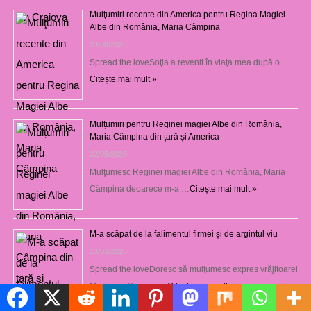
Mulţumiri recente din America pentru Regina Magiei
Albe din România, Maria Câmpina
23/08/2025
Spread the loveSoţia a revenit în viaţa mea după o …
Citește mai mult »
Mulțumiri pentru Reginei magiei Albe din România,
Maria Câmpina din țară și America
22/05/2025
Mulţumesc Reginei magiei Albe din România, Maria
Câmpina deoarece m-a …
Citește mai mult »
M-a scăpat de la falimentul firmei și de argintul viu
13/03/2025
Spread the loveDoresc să mulţumesc expres vrăjitoarei
Maria din Craiova …
Citește mai mult »
Politică de cookie-uri