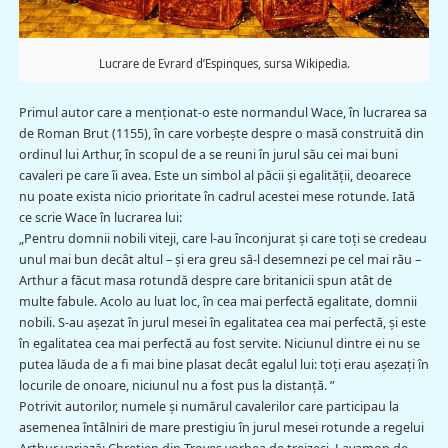
Lucrare de Evrard d’Espinques, sursa Wikipedia.
Primul autor care a menţionat-o este normandul Wace, în lucrarea sa
de Roman Brut (1155), în care vorbește despre o masă construită din
ordinul lui Arthur, în scopul de a se reuni în jurul său cei mai buni
cavaleri pe care îi avea. Este un simbol al păcii și egalității, deoarece
nu poate exista nicio prioritate în cadrul acestei mese rotunde. Iată
ce scrie Wace în lucrarea lui:
„Pentru domnii nobili viteji, care l-au înconjurat și care toți se credeau
unul mai bun decât altul – și era greu să-l desemnezi pe cel mai rău –
Arthur a făcut masa rotundă despre care britanicii spun atât de
multe fabule. Acolo au luat loc, în cea mai perfectă egalitate, domnii
nobili. S-au așezat în jurul mesei în egalitatea cea mai perfectă, și este
în egalitatea cea mai perfectă au fost servite. Niciunul dintre ei nu se
putea lăuda de a fi mai bine plasat decât egalul lui: toţi erau așezaţi în
locurile de onoare, niciunul nu a fost pus la distanţă. ”
Potrivit autorilor, numele și numărul cavalerilor care participau la
asemenea întâlniri de mare prestigiu în jurul mesei rotunde a regelui