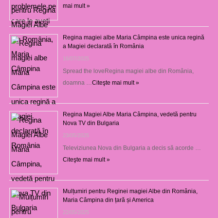
mai mult »
Regina magiei albe Maria Câmpina este unica regină
a Magiei declarată în România
16/07/2025
Spread the loveRegina magiei albe din România,
doamna …
Citeşte mai mult »
Regina Magiei Albe Maria Câmpina, vedetă pentru
Nova TV din Bulgaria
23/05/2025
Televiziunea Nova din Bulgaria a decis să acorde …
Citeşte mai mult »
Mulțumiri pentru Reginei magiei Albe din România,
Maria Câmpina din țară și America
22/05/2025