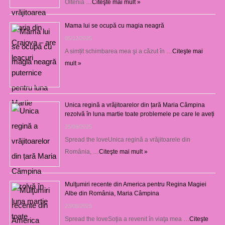
Oltenia …
Citeşte mai mult »
Mama lui se ocupă cu magia neagră
05/12/2025
A simțit schimbarea mea şi a căzut în …
Citeşte mai
mult »
Unica regină a vrăjitoarelor din țară Maria Câmpina
rezolvă în luna martie toate problemele pe care le aveți
25/09/2025
Spread the loveUnica regină a vrăjitoarele din
România, …
Citeşte mai mult »
Mulţumiri recente din America pentru Regina Magiei
Albe din România, Maria Câmpina
23/08/2025
Spread the loveSoţia a revenit în viaţa mea …
Citeşte