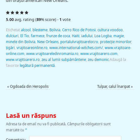
din oraşul american New Orleans.
5.00
avg. rating (
89
% score) -
1
vote
Etichetat
alcool
,
blesteme
,
Bolivia
,
Cerro Rico de Potosi
,
cultura voodoo
,
dulciuri
,
El Tio
,
farmece
,
frunze de coca
,
Haiti
,
iadului
,
Loa Logba
,
magie
,
minele din Bolivia
,
New Orleans
,
portalulvrajitoarelor.ro
,
protecţie minorilor
,
țigări
,
vrajitoareonline.ro
,
www.international-witches.com/
,
www.vrajitoare-
online.com
,
www.vrajitoareledinromania.ro
,
www.vrajitoarero.com
,
www.vrajitoarero.ro
,
zeu al lumii subpământene
,
zeu demonic
.
Adaugă la
favorite
legătură permanentă
.
«
Ogdoada din Heropolis
Tulpar, calul înaripat
»
Lasă un răspuns
Adresa ta de email nu va fi publicată.
Câmpurile obligatorii sunt
marcate cu
*
Comentariu