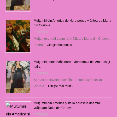
Mulţumiri din America de Nord pentru vrăjitoarea Maria
din Craiova
07/08/2026
Mulţumesc mult doamnei vrăjitoare Maria din Craiova
pentru …
Citeşte mai mult »
Mulțumiri pentru vrăjitoarea Mercedeza din America și
Italia
07/08/2026
Spread the loveIntrasem într-un anturaj nefast al
jocurile …
Citeşte mai mult »
Mulțumiri din America și Italia adresate doamnei
vrăjitoare Delia din Craiova
07/08/2026