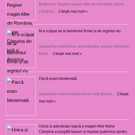
Mulţumesc Reginei magiei Albe din România, Maria
Câmpina …
Citeşte mai mult »
M-a scăpat de la falimentul firmei și de argintul viu
13/03/2025
Spread the loveDoresc să mulţumesc expres vrăjitoarei
Maria …
Citeşte mai mult »
Parcă eram blestemată
12/03/2025
Spread the loveAm fost la foarte mulţi doctori, …
Citeşte
mai mult »
Unica și adevărata regină a magiei Albe Maria
Câmpina a pregătit leacuri și ritualuri puternice pentru