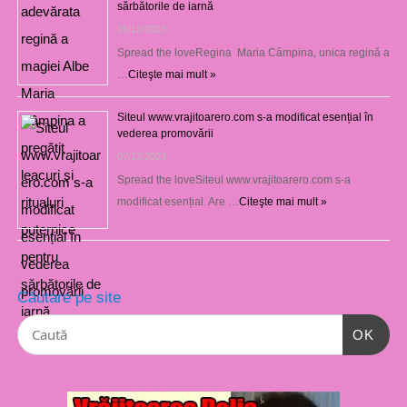
sărbătorile de iarnă
26/12/2023
Spread the loveRegina Maria Câmpina, unica regină a
…
Citeşte mai mult »
Siteul www.vrajitoarero.com s-a modificat esențial în
vederea promovării
07/12/2023
Spread the loveSiteul www.vrajitoarero.com s-a
modificat esențial. Are …
Citeşte mai mult »
Căutare pe site
OK