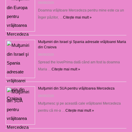
09/08/2026
Doamna vrăjitoare Mercedeza pentru mine este ca un
înger păzitor, …
Citește mai mult »
Mulţumiri din Israel şi Spania adresate vrăjitoarei Maria
din Craiova
08/08/2026
Spread the lovePrima dată când am fost la doamna
Maria …
Citește mai mult »
Mulţumiri din SUA pentru vrăjitoarea Mercedeza
08/08/2026
Mulţumesc şi pe această cale vrăjitoarei Mercedeza
pentru că mi-a …
Citește mai mult »