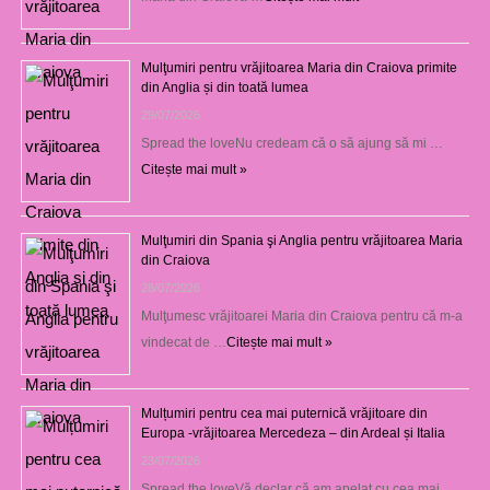
Mulţumiri pentru vrăjitoarea Maria din Craiova primite
din Anglia și din toată lumea
29/07/2026
Spread the loveNu credeam că o să ajung să mi …
Citește mai mult »
Mulţumiri din Spania şi Anglia pentru vrăjitoarea Maria
din Craiova
28/07/2026
Mulţumesc vrăjitoarei Maria din Craiova pentru că m-a
vindecat de …
Citește mai mult »
Mulțumiri pentru cea mai puternică vrăjitoare din
Europa -vrăjitoarea Mercedeza – din Ardeal și Italia
23/07/2026
Spread the loveVă declar că am apelat cu cea mai …