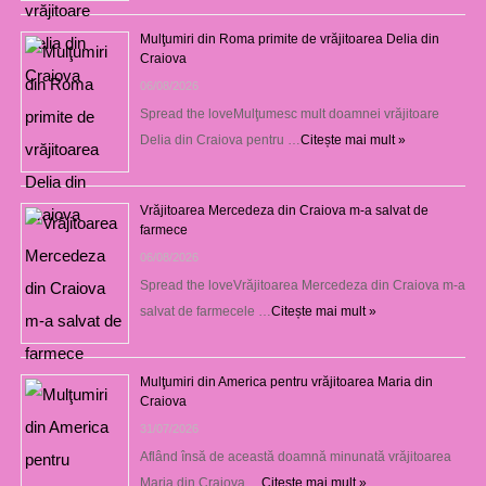
Mulţumiri din Roma primite de vrăjitoarea Delia din
Craiova
06/08/2026
Spread the loveMulţumesc mult doamnei vrăjitoare
Delia din Craiova pentru …
Citește mai mult »
Vrăjitoarea Mercedeza din Craiova m-a salvat de
farmece
06/08/2026
Spread the loveVrăjitoarea Mercedeza din Craiova m-a
salvat de farmecele …
Citește mai mult »
Mulţumiri din America pentru vrăjitoarea Maria din
Craiova
31/07/2026
Aflând însă de această doamnă minunată vrăjitoarea
Maria din Craiova …
Citește mai mult »