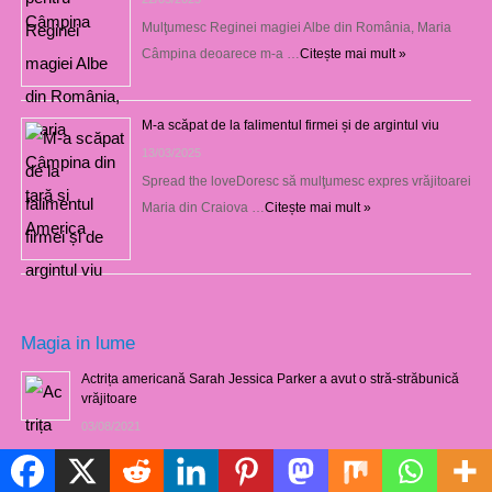
Mulţumesc Reginei magiei Albe din România, Maria
Câmpina deoarece m-a …
Citește mai mult »
M-a scăpat de la falimentul firmei și de argintul viu
13/03/2025
Spread the loveDoresc să mulţumesc expres vrăjitoarei
Maria din Craiova …
Citește mai mult »
Magia in lume
Actrița americană Sarah Jessica Parker a avut o stră-străbunică
vrăjitoare
03/08/2021
Politică de cookie-uri
Marele şaman zulu Credo Mutwa dezvăluie despre originea