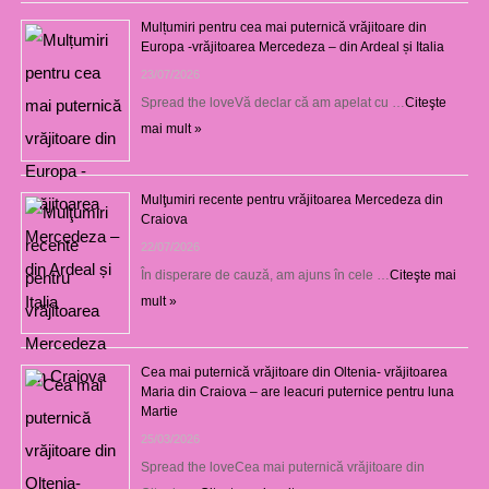
Mulțumiri pentru cea mai puternică vrăjitoare din
Europa -vrăjitoarea Mercedeza – din Ardeal și Italia
23/07/2026
Spread the loveVă declar că am apelat cu …
Citeşte
mai mult »
Mulţumiri recente pentru vrăjitoarea Mercedeza din
Craiova
22/07/2026
În disperare de cauză, am ajuns în cele …
Citeşte mai
mult »
Cea mai puternică vrăjitoare din Oltenia- vrăjitoarea
Maria din Craiova – are leacuri puternice pentru luna
Martie
25/03/2026
Spread the loveCea mai puternică vrăjitoare din