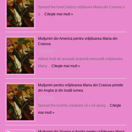
Spread the loveCelebra vrăjitoare Maria din Craiova s-
a …
Citeşte mai mult »
Mulţumiri din America pentru vrăjitoarea Maria din
Craiova
31/07/2026
Aflând însă de această doamnă minunată vrăjitoarea
Maria …
Citeşte mai mult »
Mulţumiri pentru vrăjitoarea Maria din Craiova primite
din Anglia și din toată lumea
29/07/2026
Spread the loveNu credeam că o să ajung …
Citeşte
mai mult »
Mulţumiri din Spania şi Anglia pentru vrăjitoarea Maria