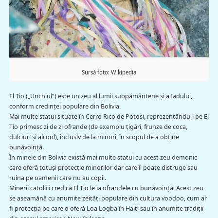
Sursă foto: Wikipedia
El Tio („Unchiul”) este un zeu al lumii subpământene și a Iadului,
conform credinței populare din Bolivia.
Mai multe statui situate în Cerro Rico de Potosi, reprezentându-l pe El
Tio primesc zi de zi ofrande (de exemplu țigări, frunze de coca,
dulciuri şi alcool), inclusiv de la minori, în scopul de a obține
bunăvoință.
În minele din Bolivia există mai multe statui cu acest zeu demonic
care oferă totuşi protecţie minorilor dar care îi poate distruge sau
ruina pe oamenii care nu au copii.
Minerii catolici cred că El Tio le ia ofrandele cu bunăvoinţă. Acest zeu
se aseamănă cu anumite zeităţi populare din cultura voodoo, cum ar
fi protecţia pe care o oferă Loa Logba în Haiti sau în anumite tradiţii