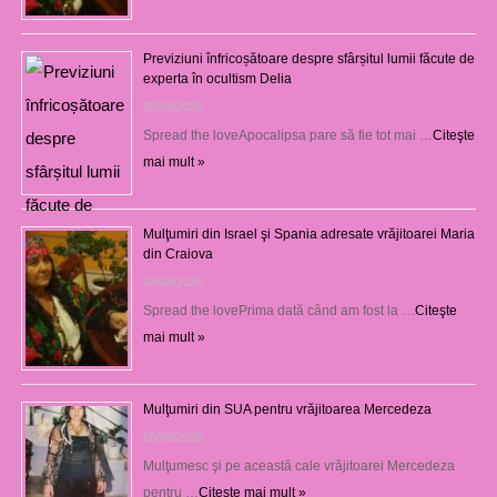
Previziuni înfricoșătoare despre sfârșitul lumii făcute de
experta în ocultism Delia
08/08/2026
Spread the loveApocalipsa pare să fie tot mai …
Citeşte
mai mult »
Mulţumiri din Israel şi Spania adresate vrăjitoarei Maria
din Craiova
08/08/2026
Spread the lovePrima dată când am fost la …
Citeşte
mai mult »
Mulţumiri din SUA pentru vrăjitoarea Mercedeza
08/08/2026
Mulţumesc şi pe această cale vrăjitoarei Mercedeza
pentru …
Citeşte mai mult »