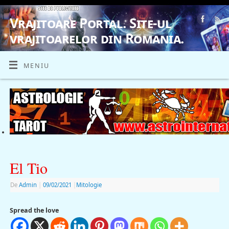
Vrajitoare Portal. Site-ul
vrajitoarelor din Romania.
VRAJITOARE, VRAJITOARELE, VRAJITOARE
MENIU
El Tio
De
Admin
|
09/02/2021
|
Mitologie
Spread the love