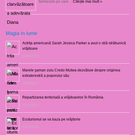
farmecele pe care …
Citește mai mult »
Magia in lume
Actrița americană Sarah Jessica Parker a avut o stră-străbunică
vrăjitoare
03/08/2021
Marele şaman zulu Credo Mutwa dezvăluie despre originea
extraterestră a poporului său
14/06/2021
Repartizarea teritorială a vrăjitoarelor în România
12/10/2020
Ecoturismul se va baza pe vrăjitorie
01/02/2019