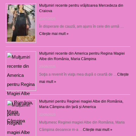
Mulţumiri recente pentru vrăjitoarea Mercedeza din
Craiova
22/07/2026
În disperare de cauză, am ajuns în cele din urmă …
Citește mai mult »
Mulţumiri recente din America pentru Regina Magiei
Albe din România, Maria Câmpina
23/08/2025
Soţia a revenit în viaţa mea după o ceartă de …
Citește
mai mult »
Mulțumiri pentru Reginei magiei Albe din România,
Maria Câmpina din țară și America
22/05/2025
Mulţumesc Reginei magiei Albe din România, Maria
Câmpina deoarece m-a …
Citește mai mult »