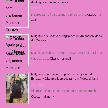
din Anglia și din toată lumea
29/07/2026
Nu credeam că o să ajung să mi se facă …
Citește mai
mult »
Mulţumiri din Spania şi Anglia pentru vrăjitoarea Maria
din Craiova
28/07/2026
Mulţumesc vrăjitoarei Maria din Craiova pentru că m-a
vindecat de …
Citește mai mult »
Mulțumiri pentru cea mai puternică vrăjitoare din
Europa -vrăjitoarea Mercedeza – din Ardeal și Italia
23/07/2026
Vă declar că am apelat cu cea mai mare speranţă …
Citește mai mult »