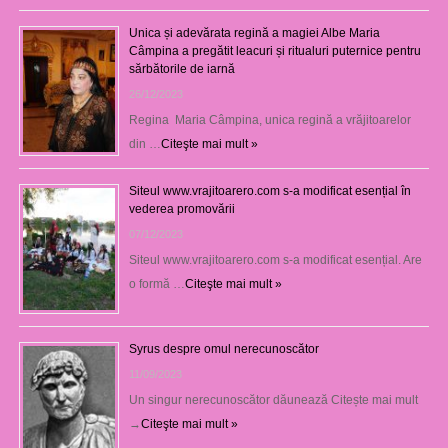
Unica și adevărata regină a magiei Albe Maria
Câmpina a pregătit leacuri și ritualuri puternice pentru
sărbătorile de iarnă
26/12/2023
Regina Maria Câmpina, unica regină a vrăjitoarelor
din …
Citeşte mai mult »
Siteul www.vrajitoarero.com s-a modificat esențial în
vederea promovării
07/12/2023
Siteul www.vrajitoarero.com s-a modificat esențial. Are
o formă …
Citeşte mai mult »
Syrus despre omul nerecunoscător
11/09/2023
Un singur nerecunoscător dăunează Citește mai mult
→
Citeşte mai mult »