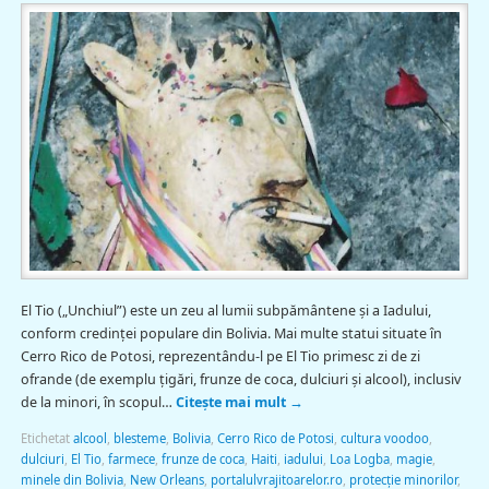
El Tio („Unchiul”) este un zeu al lumii subpământene și a Iadului,
conform credinței populare din Bolivia. Mai multe statui situate în
Cerro Rico de Potosi, reprezentându-l pe El Tio primesc zi de zi
ofrande (de exemplu țigări, frunze de coca, dulciuri şi alcool), inclusiv
de la minori, în scopul…
Citește mai mult
→
Etichetat
alcool
,
blesteme
,
Bolivia
,
Cerro Rico de Potosi
,
cultura voodoo
,
dulciuri
,
El Tio
,
farmece
,
frunze de coca
,
Haiti
,
iadului
,
Loa Logba
,
magie
,
minele din Bolivia
,
New Orleans
,
portalulvrajitoarelor.ro
,
protecţie minorilor
,