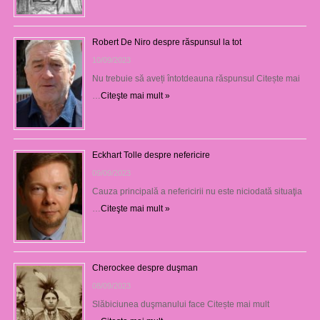
Robert De Niro despre răspunsul la tot
10/09/2023
Nu trebuie să aveți întotdeauna răspunsul Citește mai
…
Citeşte mai mult »
Eckhart Tolle despre nefericire
09/09/2023
Cauza principală a nefericirii nu este niciodată situaţia
…
Citeşte mai mult »
Cherockee despre duşman
08/09/2023
Slăbiciunea duşmanului face Citește mai mult