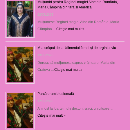
Mulțumiri pentru Reginei magiei Albe din România,
Maria Câmpina din țară și America
22/05/2025
Mulţumesc Reginei magiei Albe din România, Maria
Câmpina …
Citeşte mai mult »
M-a scăpat de la falimentul firmei și de argintul viu
13/03/2025
Doresc să mulţumesc expres vrăjitoarei Maria din
Craiova …
Citeşte mai mult »
Parcă eram blestemată
12/03/2025
Am fost la foarte mulţi doctori, vraci, ghicitoare, …
Citeşte mai mult »