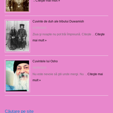
→
Citeşte mai mult »
Cuvinte de duh ale tribului Duwamish
07/09/2023
Ziua şi noapte nu pot trăi împreună. Citește …
Citeşte
mai mult »
Cuvintele lui Osho
06/09/2023
Nu este nevoie să ştii unde mergi. Nu …
Citeşte mai
mult »
Căutare pe site