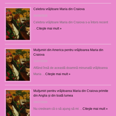
Celebra vrăjitoare Maria din Craiova
06/08/2026
Celebra vrăjitoare Maria din Craiova s-a întors recent
…
Citeşte mai mult »
Mulţumiri din America pentru vrăjitoarea Maria din
Craiova
31/07/2026
Aflând însă de această doamnă minunată vrăjitoarea
Maria …
Citeşte mai mult »
Mulţumiri pentru vrăjitoarea Maria din Craiova primite
din Anglia și din toată lumea
29/07/2026
Nu credeam că o să ajung să mi …
Citeşte mai mult »