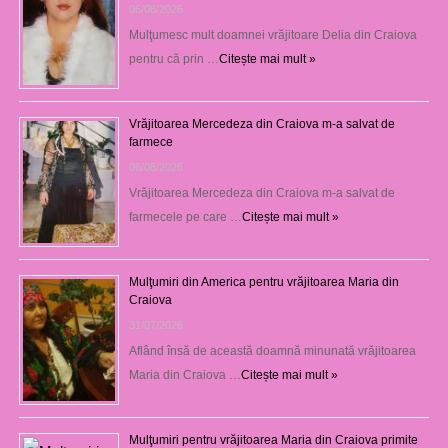
06/08/2026
Mulţumesc mult doamnei vrăjitoare Delia din Craiova
pentru că prin …
Citește mai mult »
Vrăjitoarea Mercedeza din Craiova m-a salvat de
farmece
06/08/2026
Vrăjitoarea Mercedeza din Craiova m-a salvat de
farmecele pe care …
Citește mai mult »
Mulţumiri din America pentru vrăjitoarea Maria din
Craiova
31/07/2026
Aflând însă de această doamnă minunată vrăjitoarea
Maria din Craiova …
Citește mai mult »
Mulţumiri pentru vrăjitoarea Maria din Craiova primite