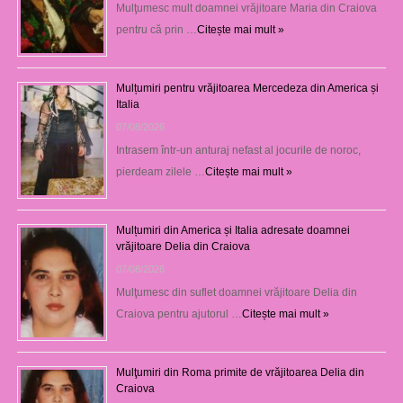
Mulţumesc mult doamnei vrăjitoare Maria din Craiova
pentru că prin …
Citește mai mult »
Mulțumiri pentru vrăjitoarea Mercedeza din America și
Italia
07/08/2026
Intrasem într-un anturaj nefast al jocurile de noroc,
pierdeam zilele …
Citește mai mult »
Mulțumiri din America și Italia adresate doamnei
vrăjitoare Delia din Craiova
07/08/2026
Mulţumesc din suflet doamnei vrăjitoare Delia din
Craiova pentru ajutorul …
Citește mai mult »
Mulţumiri din Roma primite de vrăjitoarea Delia din
Craiova