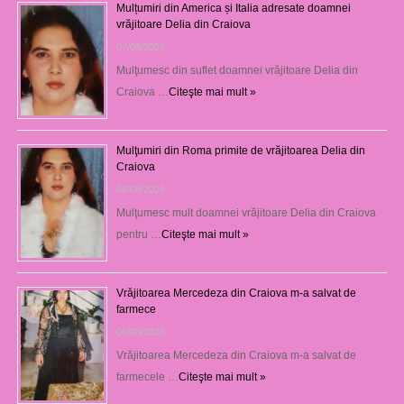
Mulțumiri din America și Italia adresate doamnei
vrăjitoare Delia din Craiova
07/08/2026
Mulţumesc din suflet doamnei vrăjitoare Delia din
Craiova …
Citeşte mai mult »
Mulţumiri din Roma primite de vrăjitoarea Delia din
Craiova
06/08/2026
Mulţumesc mult doamnei vrăjitoare Delia din Craiova
pentru …
Citeşte mai mult »
Vrăjitoarea Mercedeza din Craiova m-a salvat de
farmece
06/08/2026
Vrăjitoarea Mercedeza din Craiova m-a salvat de
farmecele …
Citeşte mai mult »