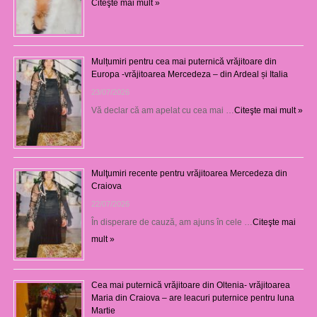
Citeşte mai mult »
Mulțumiri pentru cea mai puternică vrăjitoare din
Europa -vrăjitoarea Mercedeza – din Ardeal și Italia
23/07/2026
Vă declar că am apelat cu cea mai …
Citeşte mai mult »
Mulţumiri recente pentru vrăjitoarea Mercedeza din
Craiova
22/07/2026
În disperare de cauză, am ajuns în cele …
Citeşte mai
mult »
Cea mai puternică vrăjitoare din Oltenia- vrăjitoarea
Maria din Craiova – are leacuri puternice pentru luna
Martie