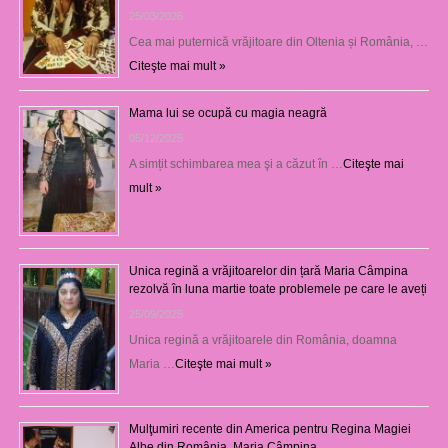
25/03/2026
Cea mai puternică vrăjitoare din Oltenia și România, …
Citeşte mai mult »
Mama lui se ocupă cu magia neagră
05/12/2025
A simțit schimbarea mea şi a căzut în …
Citeşte mai
mult »
Unica regină a vrăjitoarelor din țară Maria Câmpina
rezolvă în luna martie toate problemele pe care le aveți
25/09/2025
Unica regină a vrăjitoarele din România, doamna
Maria …
Citeşte mai mult »
Mulţumiri recente din America pentru Regina Magiei
Albe din România, Maria Câmpina