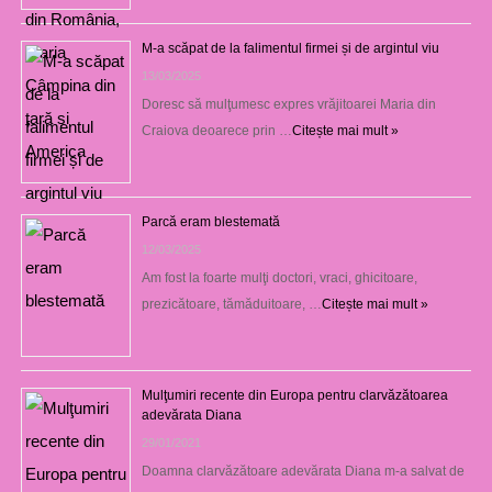
M-a scăpat de la falimentul firmei și de argintul viu
13/03/2025
Doresc să mulţumesc expres vrăjitoarei Maria din
Craiova deoarece prin …
Citește mai mult »
Parcă eram blestemată
12/03/2025
Am fost la foarte mulţi doctori, vraci, ghicitoare,
prezicătoare, tămăduitoare, …
Citește mai mult »
Mulţumiri recente din Europa pentru clarvăzătoarea
adevărata Diana
29/01/2021
Doamna clarvăzătoare adevărata Diana m-a salvat de