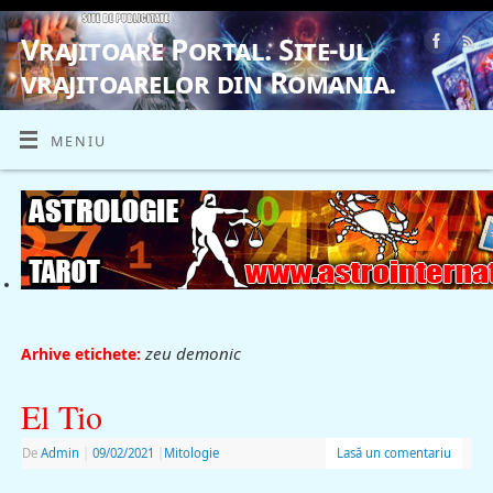
Vrajitoare Portal. Site-ul
vrajitoarelor din Romania.
VRAJITOARE, VRAJITOARELE, VRAJITOARE
MENIU
zeu demonic
Arhive etichete:
El Tio
De
Admin
|
09/02/2021
|
Mitologie
Lasă un comentariu