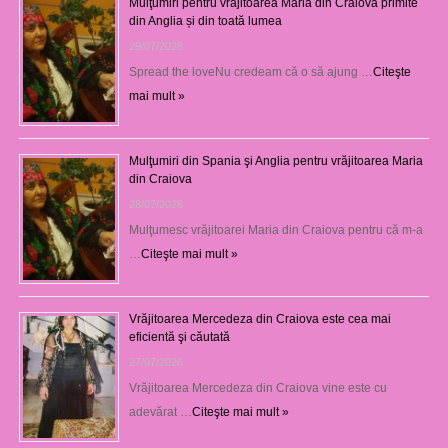
Mulţumiri pentru vrăjitoarea Maria din Craiova primite
din Anglia și din toată lumea
29/07/2026
Spread the loveNu credeam că o să ajung …
Citeşte
mai mult »
Mulţumiri din Spania şi Anglia pentru vrăjitoarea Maria
din Craiova
28/07/2026
Mulţumesc vrăjitoarei Maria din Craiova pentru că m-a
…
Citeşte mai mult »
Vrăjitoarea Mercedeza din Craiova este cea mai
eficientă şi căutată
27/07/2026
Vrăjitoarea Mercedeza din Craiova vine este cu
adevărat …
Citeşte mai mult »