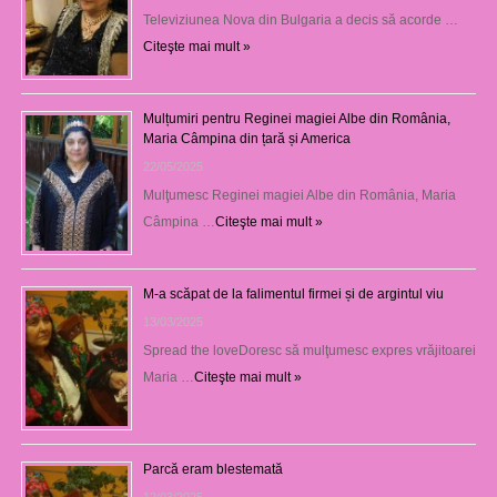
Televiziunea Nova din Bulgaria a decis să acorde …
Citeşte mai mult »
Mulțumiri pentru Reginei magiei Albe din România,
Maria Câmpina din țară și America
22/05/2025
Mulţumesc Reginei magiei Albe din România, Maria
Câmpina …
Citeşte mai mult »
M-a scăpat de la falimentul firmei și de argintul viu
13/03/2025
Spread the loveDoresc să mulţumesc expres vrăjitoarei
Maria …
Citeşte mai mult »
Parcă eram blestemată
12/03/2025