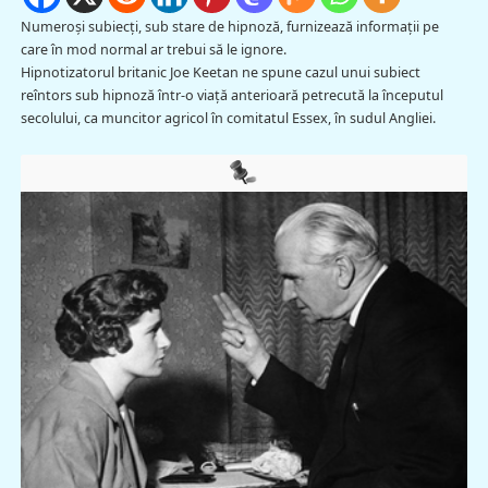
Numeroşi subiecţi, sub stare de hipnoză, furnizează informaţii pe
care în mod normal ar trebui să le ignore.
Hipnotizatorul britanic Joe Keetan ne spune cazul unui subiect
reîntors sub hipnoză într-o viaţă anterioară petrecută la începutul
secolului, ca muncitor agricol în comitatul Essex, în sudul Angliei.