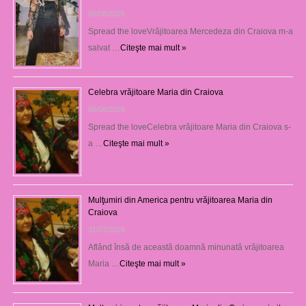
06/08/2026
Spread the loveVrăjitoarea Mercedeza din Craiova m-a
salvat …
Citeşte mai mult »
Celebra vrăjitoare Maria din Craiova
06/08/2026
Spread the loveCelebra vrăjitoare Maria din Craiova s-
a …
Citeşte mai mult »
Mulţumiri din America pentru vrăjitoarea Maria din
Craiova
31/07/2026
Aflând însă de această doamnă minunată vrăjitoarea
Maria …
Citeşte mai mult »