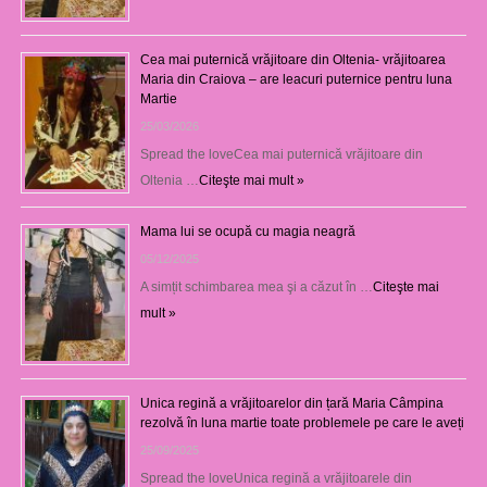
Cea mai puternică vrăjitoare din Oltenia- vrăjitoarea
Maria din Craiova – are leacuri puternice pentru luna
Martie
25/03/2026
Spread the loveCea mai puternică vrăjitoare din
Oltenia …
Citeşte mai mult »
Mama lui se ocupă cu magia neagră
05/12/2025
A simțit schimbarea mea şi a căzut în …
Citeşte mai
mult »
Unica regină a vrăjitoarelor din țară Maria Câmpina
rezolvă în luna martie toate problemele pe care le aveți
25/09/2025
Spread the loveUnica regină a vrăjitoarele din