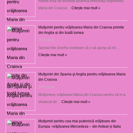
Aflând însă de această doamnă minunată vrăjitoarea
Maria din Craiova …
Citește mai mult »
Mulţumiri pentru vrăjitoarea Maria din Craiova primite
din Anglia și din toată lumea
29/07/2026
Spread the loveNu credeam că o să ajung să mi …
Citește mai mult »
Mulţumiri din Spania şi Anglia pentru vrăjitoarea Maria
din Craiova
28/07/2026
Mulţumesc vrăjitoarei Maria din Craiova pentru că m-a
vindecat de …
Citește mai mult »
Mulțumiri pentru cea mai puternică vrăjitoare din
Europa -vrăjitoarea Mercedeza – din Ardeal și Italia