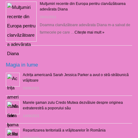
Mulţumiri recente din Europa pentru clarvăzătoarea
adevărata Diana
29/01/2021
Doamna clarvăzătoare adevărata Diana m-a salvat de
farmecele pe care …
Citește mai mult »
Magia in lume
Actrița americană Sarah Jessica Parker a avut o stră-străbunică
vrăjitoare
03/08/2021
Marele şaman zulu Credo Mutwa dezvăluie despre originea
extraterestră a poporului său
14/06/2021
Repartizarea teritorială a vrăjitoarelor în România
12/10/2020