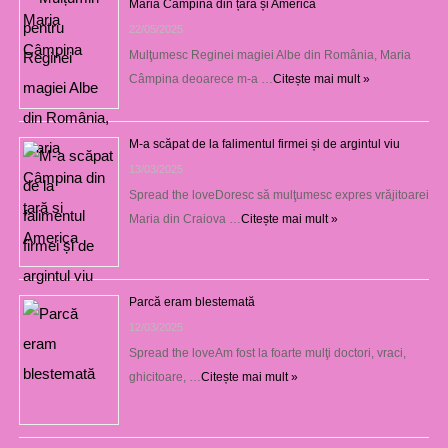
Maria Câmpina din țară și America
22/05/2025
Mulţumesc Reginei magiei Albe din România, Maria
Câmpina deoarece m-a …
Citește mai mult »
M-a scăpat de la falimentul firmei și de argintul viu
13/03/2025
Spread the loveDoresc să mulţumesc expres vrăjitoarei
Maria din Craiova …
Citește mai mult »
Parcă eram blestemată
12/03/2025
Spread the loveAm fost la foarte mulţi doctori, vraci,
ghicitoare, …
Citește mai mult »