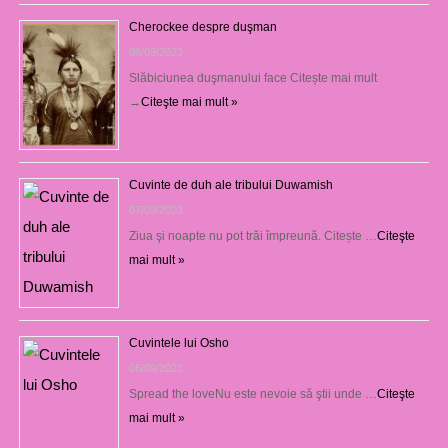
Cherockee despre duşman
08/09/2023
Slăbiciunea duşmanului face Citește mai mult
→
Citeşte mai mult »
Cuvinte de duh ale tribului Duwamish
07/09/2023
Ziua şi noapte nu pot trăi împreună. Citește …
Citeşte
mai mult »
Cuvintele lui Osho
06/09/2023
Spread the loveNu este nevoie să ştii unde …
Citeşte
mai mult »