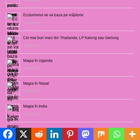
Ecoturismul se va baza pe vrăjitorie
01/02/2019
Cel mai bun vraci din Thailanda, LP Kalong sau Garlong
03/04/2018
Magia în Uganda
28/02/2017
Magia în Nepal
26/02/2017
Magia în India
23/02/2017
Politică de cookie-uri