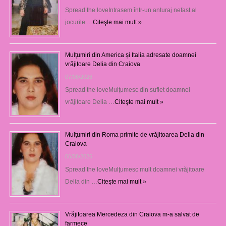
Spread the loveIntrasem într-un anturaj nefast al
jocurile …
Citeşte mai mult »
Mulțumiri din America și Italia adresate doamnei
vrăjitoare Delia din Craiova
07/08/2026
Spread the loveMulţumesc din suflet doamnei
vrăjitoare Delia …
Citeşte mai mult »
Mulţumiri din Roma primite de vrăjitoarea Delia din
Craiova
06/08/2026
Spread the loveMulţumesc mult doamnei vrăjitoare
Delia din …
Citeşte mai mult »
Vrăjitoarea Mercedeza din Craiova m-a salvat de
farmece