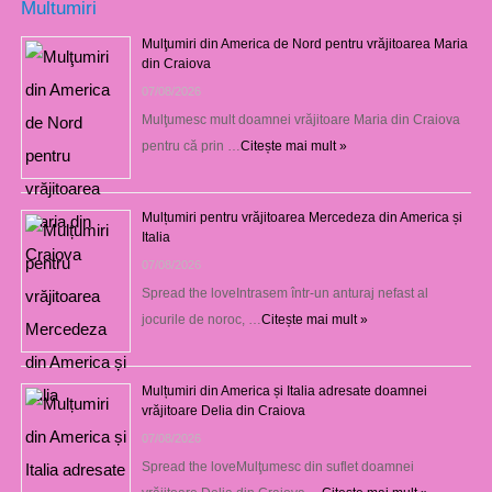
Multumiri
Mulţumiri din America de Nord pentru vrăjitoarea Maria
din Craiova
07/08/2026
Mulţumesc mult doamnei vrăjitoare Maria din Craiova
pentru că prin …
Citește mai mult »
Mulțumiri pentru vrăjitoarea Mercedeza din America și
Italia
07/08/2026
Spread the loveIntrasem într-un anturaj nefast al
jocurile de noroc, …
Citește mai mult »
Mulțumiri din America și Italia adresate doamnei
vrăjitoare Delia din Craiova
07/08/2026
Spread the loveMulţumesc din suflet doamnei