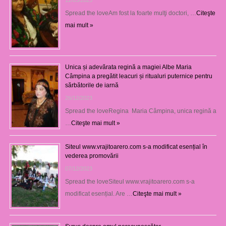
Spread the loveAm fost la foarte mulţi doctori, …
Citeşte
mai mult »
Unica și adevărata regină a magiei Albe Maria
Câmpina a pregătit leacuri și ritualuri puternice pentru
sărbătorile de iarnă
26/12/2023
Spread the loveRegina Maria Câmpina, unica regină a
…
Citeşte mai mult »
Siteul www.vrajitoarero.com s-a modificat esențial în
vederea promovării
07/12/2023
Spread the loveSiteul www.vrajitoarero.com s-a
modificat esențial. Are …
Citeşte mai mult »