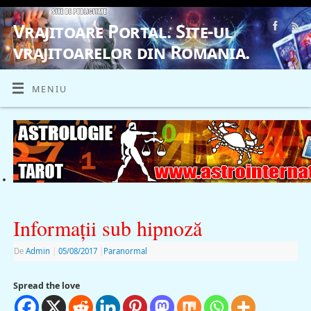
Vrajitoare Portal. Site-ul
vrajitoarelor din Romania.
VRAJITOARE, VRAJITOARELE, VRAJITOARE
MENIU
Informaţii sub hipnoză
De
Admin
|
05/08/2017
|
Paranormal
Spread the love