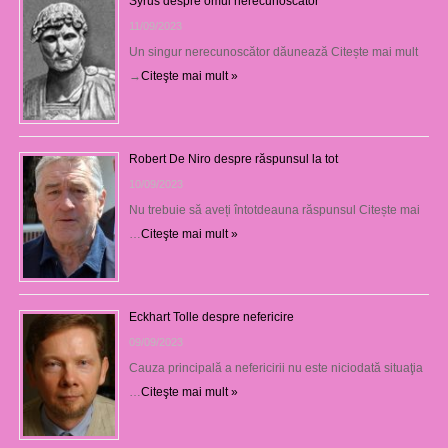
Syrus despre omul nerecunoscător
11/09/2023
Un singur nerecunoscător dăunează Citește mai mult
→
Citeşte mai mult »
Robert De Niro despre răspunsul la tot
10/09/2023
Nu trebuie să aveți întotdeauna răspunsul Citește mai
…
Citeşte mai mult »
Eckhart Tolle despre nefericire
09/09/2023
Cauza principală a nefericirii nu este niciodată situaţia
…
Citeşte mai mult »