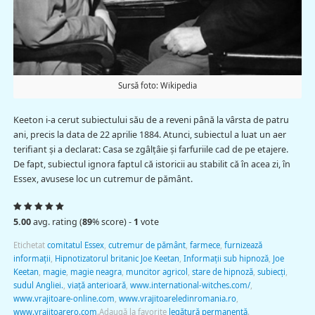
Sursă foto: Wikipedia
Keeton i-a cerut subiectului său de a reveni până la vârsta de patru
ani, precis la data de 22 aprilie 1884. Atunci, subiectul a luat un aer
terifiant şi a declarat: Casa se zgâlţâie şi farfuriile cad de pe etajere.
De fapt, subiectul ignora faptul că istoricii au stabilit că în acea zi, în
Essex, avusese loc un cutremur de pământ.
5.00
avg. rating (
89
% score) -
1
vote
Etichetat
comitatul Essex
,
cutremur de pământ
,
farmece
,
furnizează
informaţii
,
Hipnotizatorul britanic Joe Keetan
,
Informaţii sub hipnoză
,
Joe
Keetan
,
magie
,
magie neagra
,
muncitor agricol
,
stare de hipnoză
,
subiecţi
,
sudul Angliei.
,
viaţă anterioară
,
www.international-witches.com/
,
www.vrajitoare-online.com
,
www.vrajitoareledinromania.ro
,
www.vrajitoarero.com
.
Adaugă la favorite
legătură permanentă
.