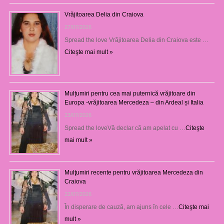
Vrăjitoarea Delia din Craiova
27/07/2026
Spread the love Vrăjitoarea Delia din Craiova este …
Citeşte mai mult »
Mulțumiri pentru cea mai puternică vrăjitoare din
Europa -vrăjitoarea Mercedeza – din Ardeal și Italia
23/07/2026
Spread the loveVă declar că am apelat cu …
Citeşte
mai mult »
Mulţumiri recente pentru vrăjitoarea Mercedeza din
Craiova
22/07/2026
În disperare de cauză, am ajuns în cele …
Citeşte mai
mult »