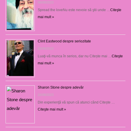
06/09/2023
Spread the loveNu este nevoie să ştii unde …
Citeşte
mai mult »
Clint Eastwood despre seriozitate
23/08/2023
Luaţi-vă munca în serios, dar nu Citește mai …
Citeşte
mai mult »
Sharon Stone despre adevăr
22/08/2023
Din experienţă vă spun că atunci când Citește …
Citeşte mai mult »