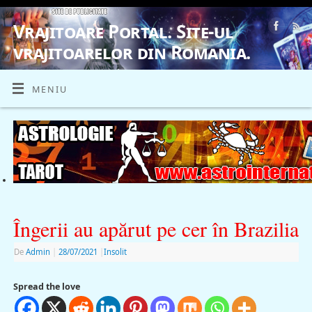
Vrajitoare Portal. Site-ul
vrajitoarelor din Romania.
VRAJITOARE, VRAJITOARELE, VRAJITOARE
MENIU
Îngerii au apărut pe cer în Brazilia
De
Admin
|
28/07/2021
|
Insolit
Spread the love