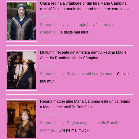
Unica regină a vrăjitoarelor din țară Maria Câmpina
rezolvă în luna martie toate problemele pe care le aveți
25/09/2025
Spread the loveUnica regină a vrăjitoarele din
România, …
Citeşte mai mult »
Mulţumiri recente din America pentru Regina Magiei
Albe din România, Maria Câmpina
23/08/2025
Spread the loveSoţia a revenit în viaţa mea …
Citeşte
mai mult »
Regina magiei albe Maria Câmpina este unica regină
a Magiei declarată în România
16/07/2025
Spread the loveRegina magiei albe din România,
doamna …
Citeşte mai mult »