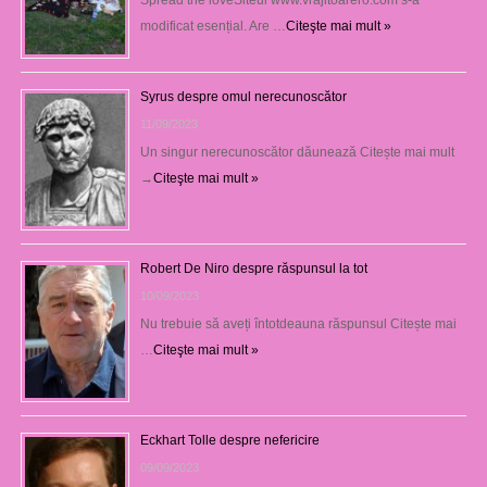
Spread the loveSiteul www.vrajitoarero.com s-a
modificat esențial. Are …
Citeşte mai mult »
Syrus despre omul nerecunoscător
11/09/2023
Un singur nerecunoscător dăunează Citește mai mult
→
Citeşte mai mult »
Robert De Niro despre răspunsul la tot
10/09/2023
Nu trebuie să aveți întotdeauna răspunsul Citește mai
…
Citeşte mai mult »
Eckhart Tolle despre nefericire
09/09/2023