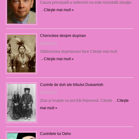
Cauza principală a nefericirii nu este niciodată situaţia
…
Citeşte mai mult »
Cherockee despre duşman
08/09/2023
Slăbiciunea duşmanului face Citește mai mult
→
Citeşte mai mult »
Cuvinte de duh ale tribului Duwamish
07/09/2023
Ziua şi noapte nu pot trăi împreună. Citește …
Citeşte
mai mult »
Cuvintele lui Osho