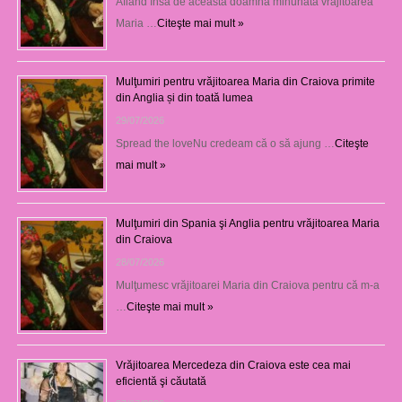
Aflând însă de această doamnă minunată vrăjitoarea
Maria …
Citeşte mai mult »
Mulţumiri pentru vrăjitoarea Maria din Craiova primite
din Anglia și din toată lumea
29/07/2026
Spread the loveNu credeam că o să ajung …
Citeşte
mai mult »
Mulţumiri din Spania şi Anglia pentru vrăjitoarea Maria
din Craiova
28/07/2026
Mulţumesc vrăjitoarei Maria din Craiova pentru că m-a
…
Citeşte mai mult »
Vrăjitoarea Mercedeza din Craiova este cea mai
eficientă şi căutată