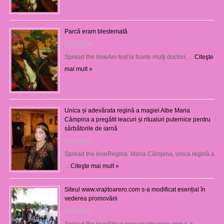
Parcă eram blestemată
12/03/2025
Spread the loveAm fost la foarte mulţi doctori, …
Citeşte
mai mult »
Unica și adevărata regină a magiei Albe Maria
Câmpina a pregătit leacuri și ritualuri puternice pentru
sărbătorile de iarnă
26/12/2023
Spread the loveRegina Maria Câmpina, unica regină a
…
Citeşte mai mult »
Siteul www.vrajitoarero.com s-a modificat esențial în
vederea promovării
07/12/2023