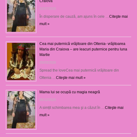
Craiova
22/07/2026
În disperare de cauză, am ajuns în cele …
Citeşte mai
mult »
Cea mai puternică vrăjitoare din Oltenia- vrăjitoarea
Maria din Craiova – are leacuri puternice pentru luna
Martie
25/03/2026
Spread the loveCea mai puternică vrăjitoare din
Oltenia …
Citeşte mai mult »
Mama lui se ocupă cu magia neagră
05/12/2025
A simțit schimbarea mea şi a căzut în …
Citeşte mai
mult »