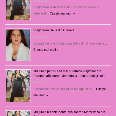
27/07/2026
Vrăjitoarea Mercedeza din Craiova vine este cu
adevărat …
Citeşte mai mult »
Vrăjitoarea Delia din Craiova
27/07/2026
Spread the love Vrăjitoarea Delia din Craiova este …
Citeşte mai mult »
Mulțumiri pentru cea mai puternică vrăjitoare din
Europa -vrăjitoarea Mercedeza – din Ardeal și Italia
23/07/2026
Spread the loveVă declar că am apelat cu …
Citeşte
mai mult »
Mulţumiri recente pentru vrăjitoarea Mercedeza din