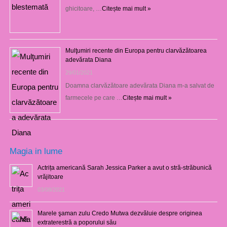
ghicitoare, …
Citește mai mult »
Mulţumiri recente din Europa pentru clarvăzătoarea
adevărata Diana
29/01/2021
Doamna clarvăzătoare adevărata Diana m-a salvat de
farmecele pe care …
Citește mai mult »
Magia in lume
Actrița americană Sarah Jessica Parker a avut o stră-străbunică
vrăjitoare
03/08/2021
Marele şaman zulu Credo Mutwa dezvăluie despre originea
extraterestră a poporului său