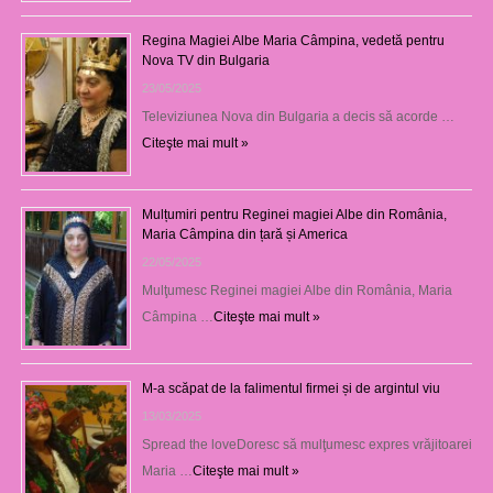
Regina Magiei Albe Maria Câmpina, vedetă pentru
Nova TV din Bulgaria
23/05/2025
Televiziunea Nova din Bulgaria a decis să acorde …
Citeşte mai mult »
Mulțumiri pentru Reginei magiei Albe din România,
Maria Câmpina din țară și America
22/05/2025
Mulţumesc Reginei magiei Albe din România, Maria
Câmpina …
Citeşte mai mult »
M-a scăpat de la falimentul firmei și de argintul viu
13/03/2025
Spread the loveDoresc să mulţumesc expres vrăjitoarei
Maria …
Citeşte mai mult »