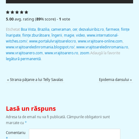
5.00
avg. rating (
89
% score) -
1
vote
Etichetat
Boa Vista
,
Brazilia
,
cameraman
,
cer
,
dezvaluiribiz.ro
,
farmece
,
fiinţe
înaripate
,
fiinţe zburătoare
,
îngerii
,
magie
,
video
,
www.international-
witches.com/
,
www.portalulvrajitoarelor.ro
,
www.vrajitoare-online.com
,
www.vrajitoareledinromania.blogspot.ro/
,
www.vrajitoareledinromania.ro
,
www.vrajitoarero.com
,
www.vrajitoarero.ro
,
zoom
.
Adaugă la favorite
legătură permanentă
.
«
Strania păţanie a lui Telly Savalas
Epidemia dansului
»
Lasă un răspuns
Adresa ta de email nu va fi publicată.
Câmpurile obligatorii sunt
marcate cu
*
Comentariu
*