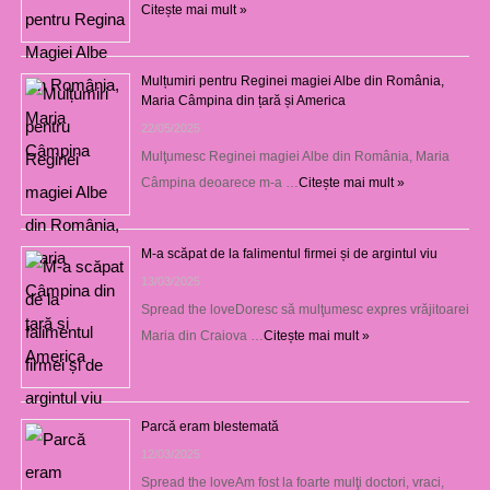
Citește mai mult »
Mulțumiri pentru Reginei magiei Albe din România,
Maria Câmpina din țară și America
22/05/2025
Mulţumesc Reginei magiei Albe din România, Maria
Câmpina deoarece m-a …
Citește mai mult »
M-a scăpat de la falimentul firmei și de argintul viu
13/03/2025
Spread the loveDoresc să mulţumesc expres vrăjitoarei
Maria din Craiova …
Citește mai mult »
Parcă eram blestemată
12/03/2025
Spread the loveAm fost la foarte mulţi doctori, vraci,