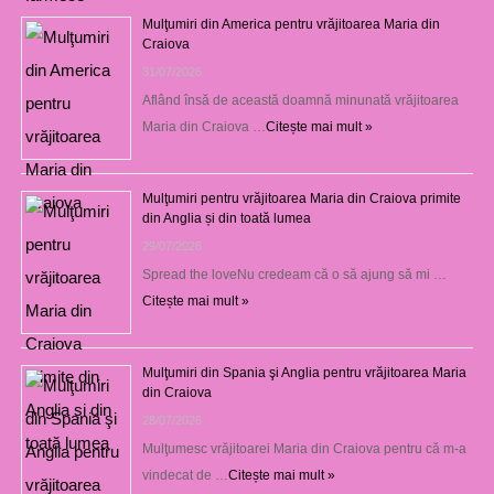
Mulţumiri din America pentru vrăjitoarea Maria din
Craiova
31/07/2026
Aflând însă de această doamnă minunată vrăjitoarea
Maria din Craiova …
Citește mai mult »
Mulţumiri pentru vrăjitoarea Maria din Craiova primite
din Anglia și din toată lumea
29/07/2026
Spread the loveNu credeam că o să ajung să mi …
Citește mai mult »
Mulţumiri din Spania şi Anglia pentru vrăjitoarea Maria
din Craiova
28/07/2026
Mulţumesc vrăjitoarei Maria din Craiova pentru că m-a
vindecat de …
Citește mai mult »