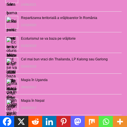
14/06/2021
Repartizarea teritorială a vrăjitoarelor în România
12/10/2020
Ecoturismul se va baza pe vrăjitorie
01/02/2019
Cel mai bun vraci din Thailanda, LP Kalong sau Garlong
03/04/2018
Magia în Uganda
28/02/2017
Magia în Nepal
26/02/2017
Magia în India
Politică de cookie-uri