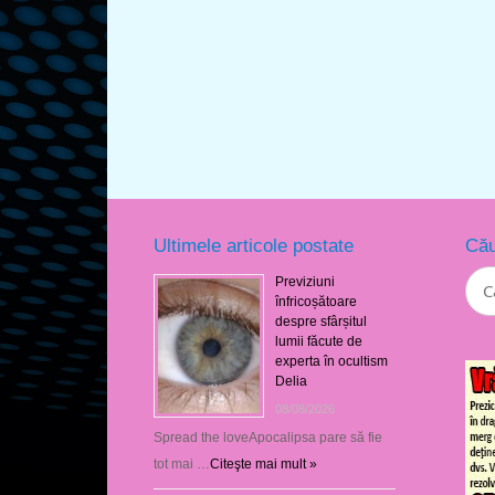
Ultimele articole postate
Cău
Previziuni
înfricoșătoare
despre sfârșitul
lumii făcute de
experta în ocultism
Delia
08/08/2026
Spread the loveApocalipsa pare să fie
tot mai …
Citeşte mai mult »