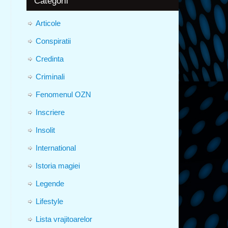
Categorii
Articole
Conspiratii
Credinta
Criminali
Fenomenul OZN
Inscriere
Insolit
International
Istoria magiei
Legende
Lifestyle
Lista vrajitoarelor