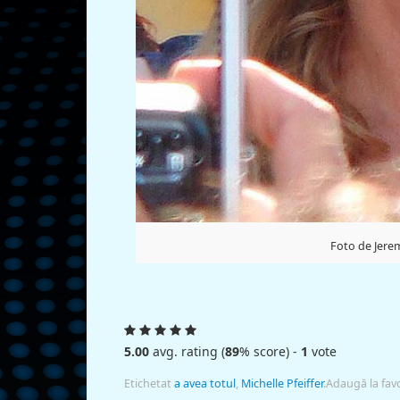
Foto de Jerem
5.00
avg. rating (
89
% score) -
1
vote
Etichetat
a avea totul
,
Michelle Pfeiffer
.
Adaugă la fav