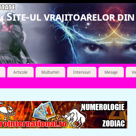
. Site-ul vrajitoarelor di
Articole
Multumiri
Interviuri
Mesaje
V