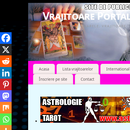
Vrajitoare Portal
VRAJITOARE, VRAJITOARELE, VRAJITOARE
Acasa
Lista vrajitoarelor
International
Înscriere pe site
Contact