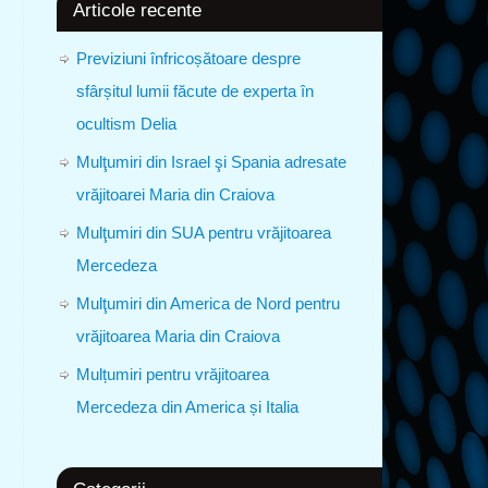
Articole recente
Previziuni înfricoșătoare despre
sfârșitul lumii făcute de experta în
ocultism Delia
Mulţumiri din Israel şi Spania adresate
vrăjitoarei Maria din Craiova
Mulţumiri din SUA pentru vrăjitoarea
Mercedeza
Mulţumiri din America de Nord pentru
vrăjitoarea Maria din Craiova
Mulțumiri pentru vrăjitoarea
Mercedeza din America și Italia