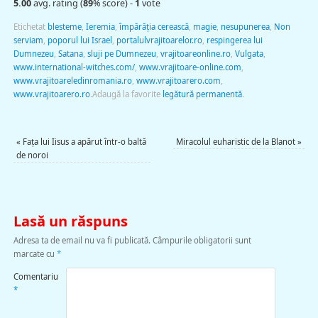
5.00
avg. rating (
89
% score) -
1
vote
Etichetat
blesteme
,
Ieremia
,
împărăția cerească
,
magie
,
nesupunerea
,
Non
serviam
,
poporul lui Israel
,
portalulvrajitoarelor.ro
,
respingerea lui
Dumnezeu
,
Satana
,
sluji pe Dumnezeu
,
vrajitoareonline.ro
,
Vulgata
,
www.international-witches.com/
,
www.vrajitoare-online.com
,
www.vrajitoareledinromania.ro
,
www.vrajitoarero.com
,
www.vrajitoarero.ro
.
Adaugă la favorite
legătură permanentă
.
«
Faţa lui Iisus a apărut într-o baltă
Miracolul euharistic de la Blanot
»
de noroi
Lasă un răspuns
Adresa ta de email nu va fi publicată.
Câmpurile obligatorii sunt
marcate cu
*
Comentariu
*