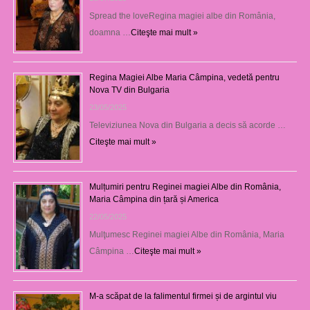
Spread the loveRegina magiei albe din România,
doamna …
Citeşte mai mult »
Regina Magiei Albe Maria Câmpina, vedetă pentru
Nova TV din Bulgaria
23/05/2025
Televiziunea Nova din Bulgaria a decis să acorde …
Citeşte mai mult »
Mulțumiri pentru Reginei magiei Albe din România,
Maria Câmpina din țară și America
22/05/2025
Mulţumesc Reginei magiei Albe din România, Maria
Câmpina …
Citeşte mai mult »
M-a scăpat de la falimentul firmei și de argintul viu