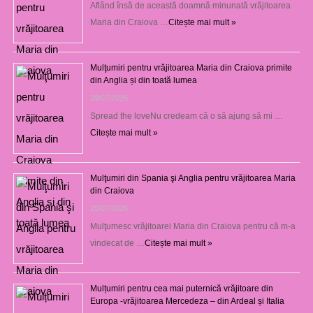
Aflând însă de această doamnă minunată vrăjitoarea
Maria din Craiova …
Citește mai mult »
Mulţumiri pentru vrăjitoarea Maria din Craiova primite
din Anglia și din toată lumea
29/07/2026
Spread the loveNu credeam că o să ajung să mi …
Citește mai mult »
Mulţumiri din Spania şi Anglia pentru vrăjitoarea Maria
din Craiova
28/07/2026
Mulţumesc vrăjitoarei Maria din Craiova pentru că m-a
vindecat de …
Citește mai mult »
Mulțumiri pentru cea mai puternică vrăjitoare din
Europa -vrăjitoarea Mercedeza – din Ardeal și Italia