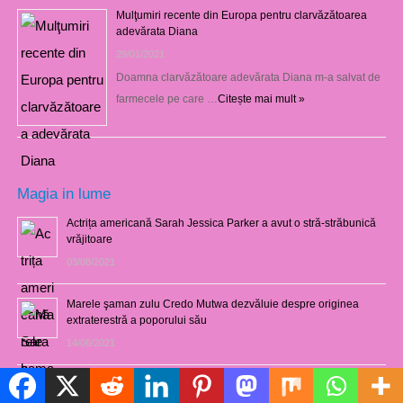
Mulţumiri recente din Europa pentru clarvăzătoarea
adevărata Diana
29/01/2021
Doamna clarvăzătoare adevărata Diana m-a salvat de
farmecele pe care …
Citește mai mult »
Magia in lume
Actrița americană Sarah Jessica Parker a avut o stră-străbunică
vrăjitoare
03/08/2021
Marele şaman zulu Credo Mutwa dezvăluie despre originea
extraterestră a poporului său
14/06/2021
Repartizarea teritorială a vrăjitoarelor în România
Politică de cookie-uri