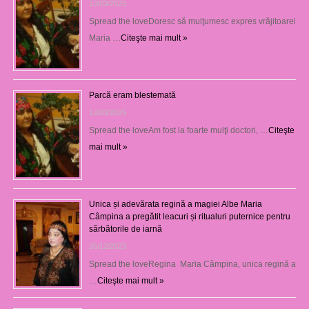
13/03/2025
Spread the loveDoresc să mulţumesc expres vrăjitoarei
Maria …
Citeşte mai mult »
Parcă eram blestemată
12/03/2025
Spread the loveAm fost la foarte mulţi doctori, …
Citeşte
mai mult »
Unica și adevărata regină a magiei Albe Maria
Câmpina a pregătit leacuri și ritualuri puternice pentru
sărbătorile de iarnă
26/12/2023
Spread the loveRegina Maria Câmpina, unica regină a
…
Citeşte mai mult »