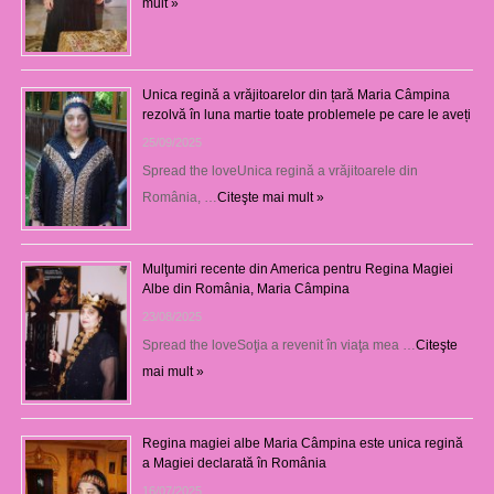
mult »
Unica regină a vrăjitoarelor din țară Maria Câmpina
rezolvă în luna martie toate problemele pe care le aveți
25/09/2025
Spread the loveUnica regină a vrăjitoarele din
România, …
Citeşte mai mult »
Mulţumiri recente din America pentru Regina Magiei
Albe din România, Maria Câmpina
23/08/2025
Spread the loveSoţia a revenit în viaţa mea …
Citeşte
mai mult »
Regina magiei albe Maria Câmpina este unica regină
a Magiei declarată în România
16/07/2025