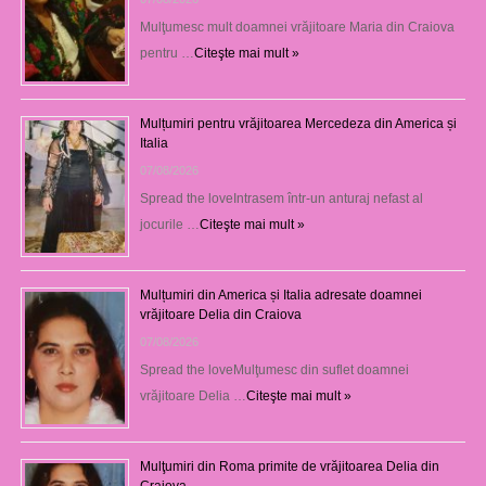
Mulţumesc mult doamnei vrăjitoare Maria din Craiova
pentru …
Citeşte mai mult »
Mulțumiri pentru vrăjitoarea Mercedeza din America și
Italia
07/08/2026
Spread the loveIntrasem într-un anturaj nefast al
jocurile …
Citeşte mai mult »
Mulțumiri din America și Italia adresate doamnei
vrăjitoare Delia din Craiova
07/08/2026
Spread the loveMulţumesc din suflet doamnei
vrăjitoare Delia …
Citeşte mai mult »
Mulţumiri din Roma primite de vrăjitoarea Delia din
Craiova