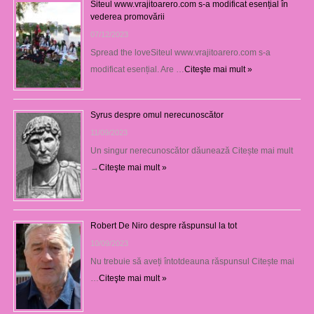
Siteul www.vrajitoarero.com s-a modificat esențial în
vederea promovării
07/12/2023
Spread the loveSiteul www.vrajitoarero.com s-a
modificat esențial. Are …
Citeşte mai mult »
Syrus despre omul nerecunoscător
11/09/2023
Un singur nerecunoscător dăunează Citește mai mult
→
Citeşte mai mult »
Robert De Niro despre răspunsul la tot
10/09/2023
Nu trebuie să aveți întotdeauna răspunsul Citește mai
…
Citeşte mai mult »