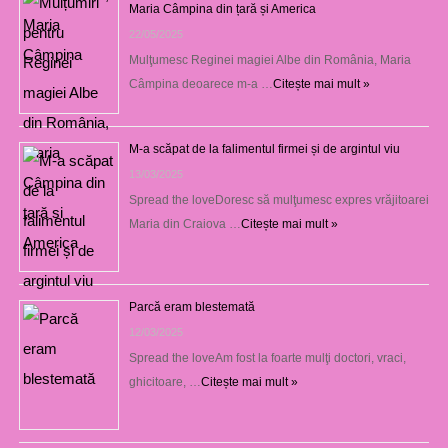
Maria Câmpina din țară și America
22/05/2025
Mulţumesc Reginei magiei Albe din România, Maria
Câmpina deoarece m-a …
Citește mai mult »
M-a scăpat de la falimentul firmei și de argintul viu
13/03/2025
Spread the loveDoresc să mulţumesc expres vrăjitoarei
Maria din Craiova …
Citește mai mult »
Parcă eram blestemată
12/03/2025
Spread the loveAm fost la foarte mulţi doctori, vraci,
ghicitoare, …
Citește mai mult »