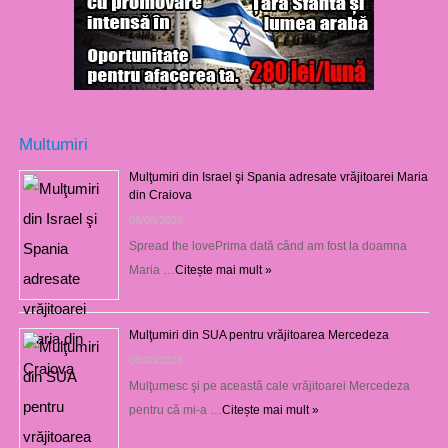
Multumiri
Mulţumiri din Israel şi Spania adresate vrăjitoarei Maria
din Craiova
08/08/2026
Spread the lovePrima dată când am fost la doamna
Maria …
Citește mai mult »
Mulţumiri din SUA pentru vrăjitoarea Mercedeza
08/08/2026
Mulţumesc şi pe această cale vrăjitoarei Mercedeza
pentru că mi-a …
Citește mai mult »