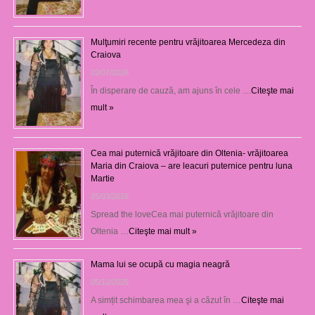
Mulţumiri recente pentru vrăjitoarea Mercedeza din
Craiova
22/07/2026
În disperare de cauză, am ajuns în cele …
Citeşte mai
mult »
Cea mai puternică vrăjitoare din Oltenia- vrăjitoarea
Maria din Craiova – are leacuri puternice pentru luna
Martie
25/03/2026
Spread the loveCea mai puternică vrăjitoare din
Oltenia …
Citeşte mai mult »
Mama lui se ocupă cu magia neagră
05/12/2025
A simțit schimbarea mea şi a căzut în …
Citeşte mai