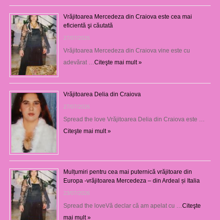
Vrăjitoarea Mercedeza din Craiova este cea mai
eficientă şi căutată
27/07/2026
Vrăjitoarea Mercedeza din Craiova vine este cu
adevărat …
Citeşte mai mult »
Vrăjitoarea Delia din Craiova
27/07/2026
Spread the love Vrăjitoarea Delia din Craiova este …
Citeşte mai mult »
Mulțumiri pentru cea mai puternică vrăjitoare din
Europa -vrăjitoarea Mercedeza – din Ardeal și Italia
23/07/2026
Spread the loveVă declar că am apelat cu …
Citeşte
mai mult »