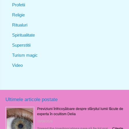
Profetii
Religie
Ritualuri
Spiritualitate
Superstitii
Turism magic
Video
Ultimele articole postate
Previziuni înfricoșătoare despre sfârșitul lumii făcute de
experta în ocultism Delia
08/08/2026
Spread the loveApocalipsa pare să fie tot mai …
Citeşte