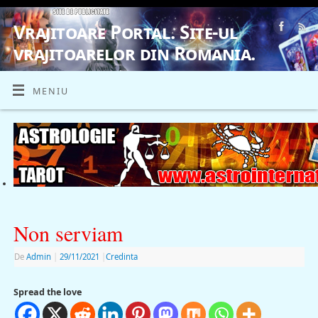
Vrajitoare Portal. Site-ul
vrajitoarelor din Romania.
VRAJITOARE, VRAJITOARELE, VRAJITOARE
MENIU
Non serviam
De
Admin
|
29/11/2021
|
Credinta
Spread the love