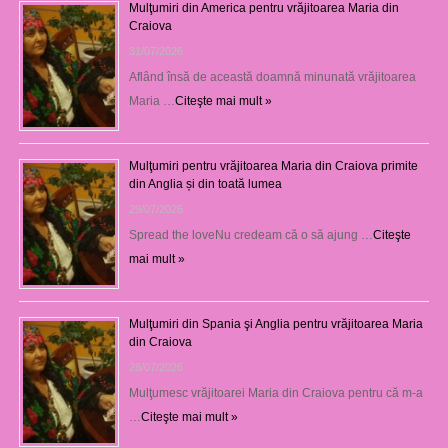
Mulţumiri din America pentru vrăjitoarea Maria din
Craiova
31/07/2026
Aflând însă de această doamnă minunată vrăjitoarea
Maria …
Citeşte mai mult »
Mulţumiri pentru vrăjitoarea Maria din Craiova primite
din Anglia și din toată lumea
29/07/2026
Spread the loveNu credeam că o să ajung …
Citeşte
mai mult »
Mulţumiri din Spania şi Anglia pentru vrăjitoarea Maria
din Craiova
28/07/2026
Mulţumesc vrăjitoarei Maria din Craiova pentru că m-a
…
Citeşte mai mult »