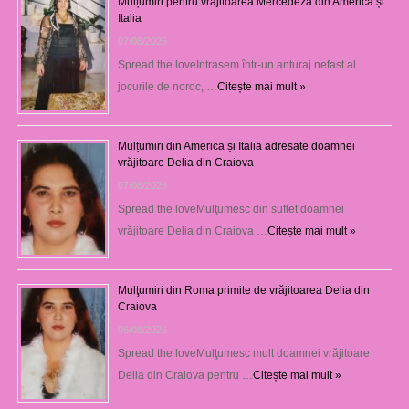
Mulțumiri pentru vrăjitoarea Mercedeza din America și
Italia
07/08/2026
Spread the loveIntrasem într-un anturaj nefast al
jocurile de noroc, …
Citește mai mult »
Mulțumiri din America și Italia adresate doamnei
vrăjitoare Delia din Craiova
07/08/2026
Spread the loveMulţumesc din suflet doamnei
vrăjitoare Delia din Craiova …
Citește mai mult »
Mulţumiri din Roma primite de vrăjitoarea Delia din
Craiova
06/08/2026
Spread the loveMulţumesc mult doamnei vrăjitoare
Delia din Craiova pentru …
Citește mai mult »