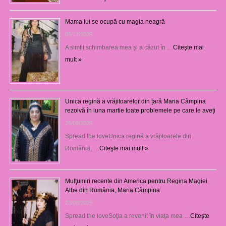
Mama lui se ocupă cu magia neagră
05/12/2025
A simțit schimbarea mea şi a căzut în …
Citeşte mai
mult »
Unica regină a vrăjitoarelor din țară Maria Câmpina
rezolvă în luna martie toate problemele pe care le aveți
25/09/2025
Spread the loveUnica regină a vrăjitoarele din
România, …
Citeşte mai mult »
Mulţumiri recente din America pentru Regina Magiei
Albe din România, Maria Câmpina
23/08/2025
Spread the loveSoţia a revenit în viaţa mea …
Citeşte