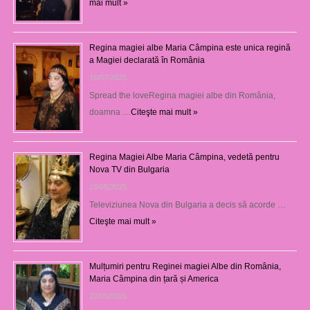
mai mult »
Regina magiei albe Maria Câmpina este unica regină
a Magiei declarată în România
16/07/2025
Spread the loveRegina magiei albe din România,
doamna …
Citeşte mai mult »
Regina Magiei Albe Maria Câmpina, vedetă pentru
Nova TV din Bulgaria
23/05/2025
Televiziunea Nova din Bulgaria a decis să acorde …
Citeşte mai mult »
Mulțumiri pentru Reginei magiei Albe din România,
Maria Câmpina din țară și America
22/05/2025