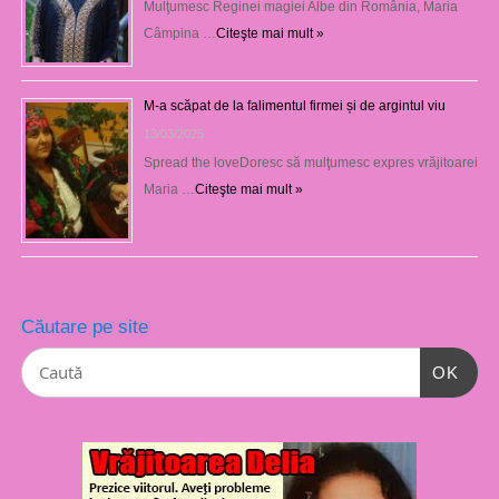
Mulţumesc Reginei magiei Albe din România, Maria
Câmpina …
Citeşte mai mult »
M-a scăpat de la falimentul firmei și de argintul viu
13/03/2025
Spread the loveDoresc să mulţumesc expres vrăjitoarei
Maria …
Citeşte mai mult »
Căutare pe site
OK