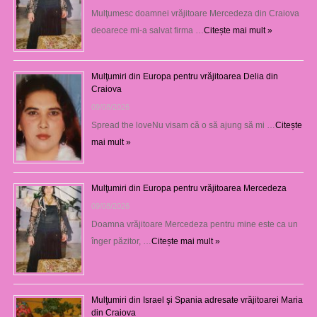
Mulţumesc doamnei vrăjitoare Mercedeza din Craiova
deoarece mi-a salvat firma …
Citește mai mult »
Mulţumiri din Europa pentru vrăjitoarea Delia din
Craiova
09/08/2026
Spread the loveNu visam că o să ajung să mi …
Citește
mai mult »
Mulţumiri din Europa pentru vrăjitoarea Mercedeza
09/08/2026
Doamna vrăjitoare Mercedeza pentru mine este ca un
înger păzitor, …
Citește mai mult »
Mulţumiri din Israel şi Spania adresate vrăjitoarei Maria
din Craiova