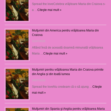
Spread the loveCelebra vrăjitoare Maria din Craiova s-
a …
Citeşte mai mult »
Mulţumiri din America pentru vrăjitoarea Maria din
Craiova
31/07/2026
Aflând însă de această doamnă minunată vrăjitoarea
Maria …
Citeşte mai mult »
Mulţumiri pentru vrăjitoarea Maria din Craiova primite
din Anglia și din toată lumea
29/07/2026
Spread the loveNu credeam că o să ajung …
Citeşte
mai mult »
Mulţumiri din Spania şi Anglia pentru vrăjitoarea Maria