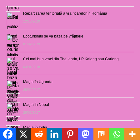
Repartizarea teritorială a vrăjitoarelor în România
12/10/2020
Ecoturismul se va baza pe vrăjitorie
01/02/2019
Cel mai bun vraci din Thailanda, LP Kalong sau Garlong
03/04/2018
Magia în Uganda
28/02/2017
Magia în Nepal
26/02/2017
Magia în India
Politică de cookie-uri
23/02/2017