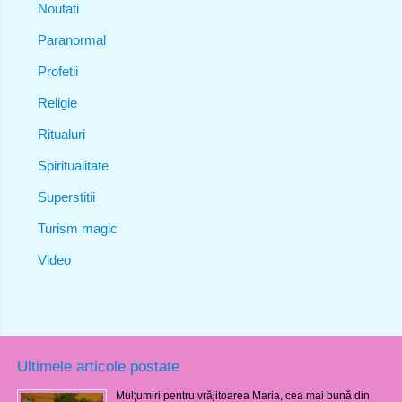
Noutati
Paranormal
Profetii
Religie
Ritualuri
Spiritualitate
Superstitii
Turism magic
Video
Ultimele articole postate
Mulţumiri pentru vrăjitoarea Maria, cea mai bună din