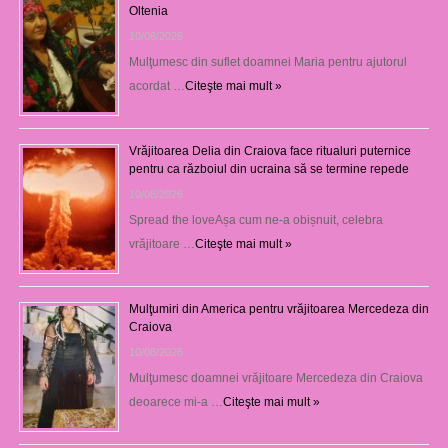
Oltenia
10/08/2026
Mulţumesc din suflet doamnei Maria pentru ajutorul
acordat …
Citeşte mai mult »
Vrăjitoarea Delia din Craiova face ritualuri puternice
pentru ca războiul din ucraina să se termine repede
10/08/2026
Spread the loveAșa cum ne-a obișnuit, celebra
vrăjitoare …
Citeşte mai mult »
Mulţumiri din America pentru vrăjitoarea Mercedeza din
Craiova
10/08/2026
Mulţumesc doamnei vrăjitoare Mercedeza din Craiova
deoarece mi-a …
Citeşte mai mult »