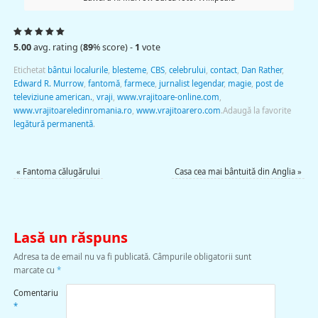
5.00
avg. rating (
89
% score) -
1
vote
Etichetat
bântui localurile
,
blesteme
,
CBS
,
celebrului
,
contact
,
Dan Rather
,
Edward R. Murrow
,
fantomă
,
farmece
,
jurnalist legendar
,
magie
,
post de
televiziune american.
,
vraji
,
www.vrajitoare-online.com
,
www.vrajitoareledinromania.ro
,
www.vrajitoarero.com
.
Adaugă la favorite
legătură permanentă
.
«
Fantoma călugărului
Casa cea mai bântuită din Anglia
»
Lasă un răspuns
Adresa ta de email nu va fi publicată.
Câmpurile obligatorii sunt
marcate cu
*
Comentariu
*