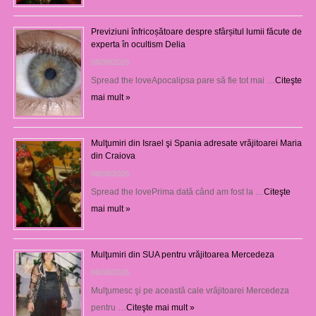
Previziuni înfricoșătoare despre sfârșitul lumii făcute de
experta în ocultism Delia
08/08/2026
Spread the loveApocalipsa pare să fie tot mai …
Citeşte
mai mult »
Mulţumiri din Israel şi Spania adresate vrăjitoarei Maria
din Craiova
08/08/2026
Spread the lovePrima dată când am fost la …
Citeşte
mai mult »
Mulţumiri din SUA pentru vrăjitoarea Mercedeza
08/08/2026
Mulţumesc şi pe această cale vrăjitoarei Mercedeza
pentru …
Citeşte mai mult »