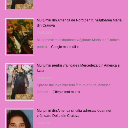
Mulţumiri din America de Nord pentru vrăjitoarea Maria
din Craiova
07/08/2026
Mulţumesc mult doamnei vrăjitoare Maria din Craiova
pentru …
Citeşte mai mult »
Mulțumiri pentru vrăjitoarea Mercedeza din America și
Italia
07/08/2026
Spread the loveIntrasem într-un anturaj nefast al
jocurile …
Citeşte mai mult »
Mulțumiri din America și Italia adresate doamnei
vrăjitoare Delia din Craiova
07/08/2026