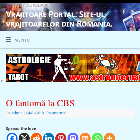
Vrajitoare Portal. Site-ul
vrajitoarelor din Romania.
VRAJITOARE, VRAJITOARELE, VRAJITOARE
MENIU
O fantomă la CBS
De
Admin
|
04/01/2019
|
Paranormal
Spread the love