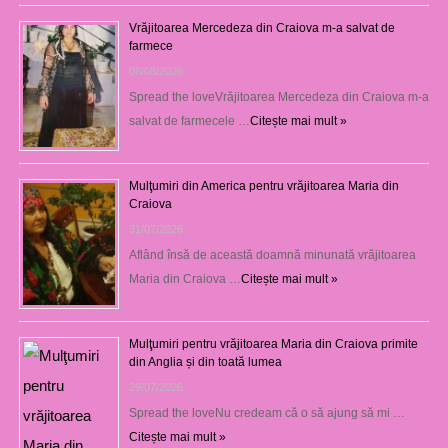
Vrăjitoarea Mercedeza din Craiova m-a salvat de
farmece
06/08/2026
Spread the loveVrăjitoarea Mercedeza din Craiova m-a
salvat de farmecele …
Citește mai mult »
Mulţumiri din America pentru vrăjitoarea Maria din
Craiova
31/07/2026
Aflând însă de această doamnă minunată vrăjitoarea
Maria din Craiova …
Citește mai mult »
Mulţumiri pentru vrăjitoarea Maria din Craiova primite
din Anglia și din toată lumea
29/07/2026
Spread the loveNu credeam că o să ajung să mi …
Citește mai mult »