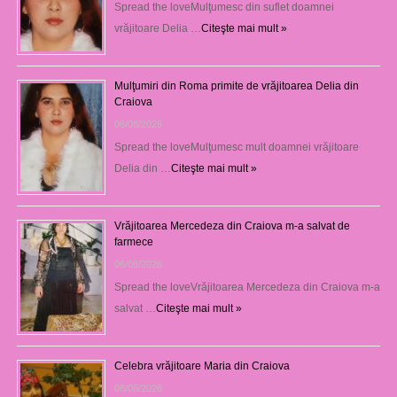
Spread the loveMulţumesc din suflet doamnei
vrăjitoare Delia …
Citeşte mai mult »
Mulţumiri din Roma primite de vrăjitoarea Delia din
Craiova
06/08/2026
Spread the loveMulţumesc mult doamnei vrăjitoare
Delia din …
Citeşte mai mult »
Vrăjitoarea Mercedeza din Craiova m-a salvat de
farmece
06/08/2026
Spread the loveVrăjitoarea Mercedeza din Craiova m-a
salvat …
Citeşte mai mult »
Celebra vrăjitoare Maria din Craiova
06/08/2026