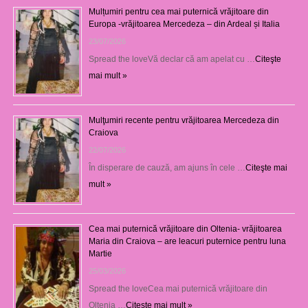
Mulțumiri pentru cea mai puternică vrăjitoare din
Europa -vrăjitoarea Mercedeza – din Ardeal și Italia
23/07/2026
Spread the loveVă declar că am apelat cu …
Citeşte
mai mult »
Mulţumiri recente pentru vrăjitoarea Mercedeza din
Craiova
22/07/2026
În disperare de cauză, am ajuns în cele …
Citeşte mai
mult »
Cea mai puternică vrăjitoare din Oltenia- vrăjitoarea
Maria din Craiova – are leacuri puternice pentru luna
Martie
25/03/2026
Spread the loveCea mai puternică vrăjitoare din
Oltenia …
Citeşte mai mult »