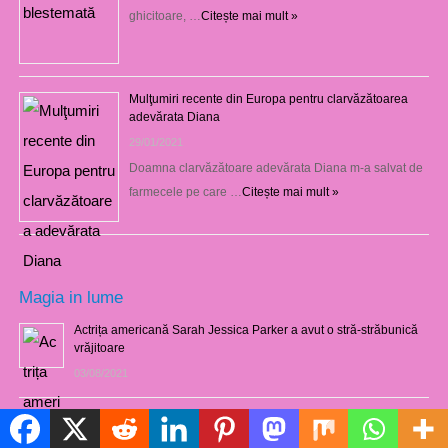
ghicitoare, …
Citește mai mult »
Mulţumiri recente din Europa pentru clarvăzătoarea
adevărata Diana
29/01/2021
Doamna clarvăzătoare adevărata Diana m-a salvat de
farmecele pe care …
Citește mai mult »
Magia in lume
Actrița americană Sarah Jessica Parker a avut o stră-străbunică
vrăjitoare
03/08/2021
Marele şaman zulu Credo Mutwa dezvăluie despre originea
Politică de cookie-uri
extraterestră a poporului său