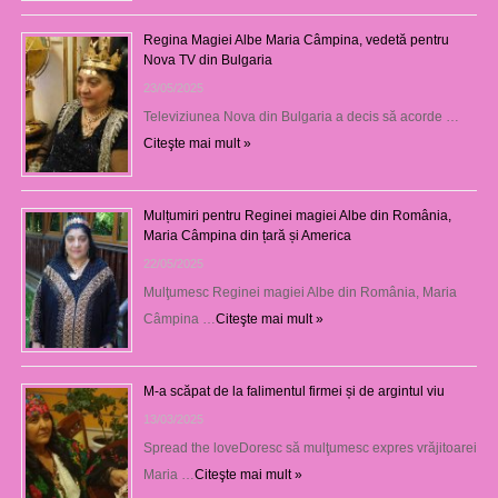
Regina Magiei Albe Maria Câmpina, vedetă pentru
Nova TV din Bulgaria
23/05/2025
Televiziunea Nova din Bulgaria a decis să acorde …
Citeşte mai mult »
Mulțumiri pentru Reginei magiei Albe din România,
Maria Câmpina din țară și America
22/05/2025
Mulţumesc Reginei magiei Albe din România, Maria
Câmpina …
Citeşte mai mult »
M-a scăpat de la falimentul firmei și de argintul viu
13/03/2025
Spread the loveDoresc să mulţumesc expres vrăjitoarei
Maria …
Citeşte mai mult »