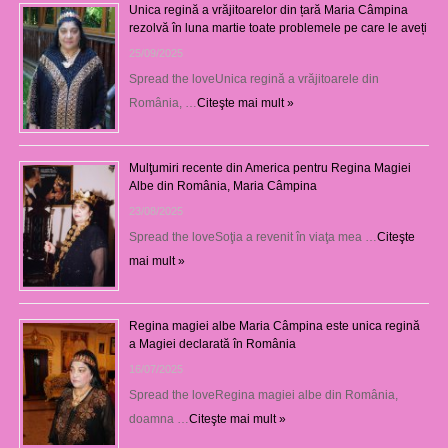
Unica regină a vrăjitoarelor din țară Maria Câmpina
rezolvă în luna martie toate problemele pe care le aveți
25/09/2025
Spread the loveUnica regină a vrăjitoarele din
România, …
Citeşte mai mult »
Mulţumiri recente din America pentru Regina Magiei
Albe din România, Maria Câmpina
23/08/2025
Spread the loveSoţia a revenit în viaţa mea …
Citeşte
mai mult »
Regina magiei albe Maria Câmpina este unica regină
a Magiei declarată în România
16/07/2025
Spread the loveRegina magiei albe din România,
doamna …
Citeşte mai mult »