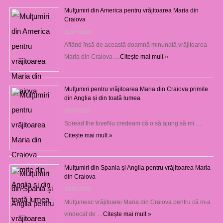
Mulţumiri din America pentru vrăjitoarea Maria din
Craiova
31/07/2026
Aflând însă de această doamnă minunată vrăjitoarea
Maria din Craiova …
Citește mai mult »
Mulţumiri pentru vrăjitoarea Maria din Craiova primite
din Anglia și din toată lumea
29/07/2026
Spread the loveNu credeam că o să ajung să mi …
Citește mai mult »
Mulţumiri din Spania şi Anglia pentru vrăjitoarea Maria
din Craiova
28/07/2026
Mulţumesc vrăjitoarei Maria din Craiova pentru că m-a
vindecat de …
Citește mai mult »