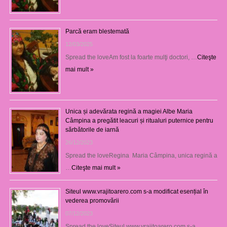
Parcă eram blestemată
12/03/2025
Spread the loveAm fost la foarte mulţi doctori, …
Citeşte
mai mult »
Unica și adevărata regină a magiei Albe Maria
Câmpina a pregătit leacuri și ritualuri puternice pentru
sărbătorile de iarnă
26/12/2023
Spread the loveRegina Maria Câmpina, unica regină a
…
Citeşte mai mult »
Siteul www.vrajitoarero.com s-a modificat esențial în
vederea promovării
07/12/2023
Spread the loveSiteul www.vrajitoarero.com s-a