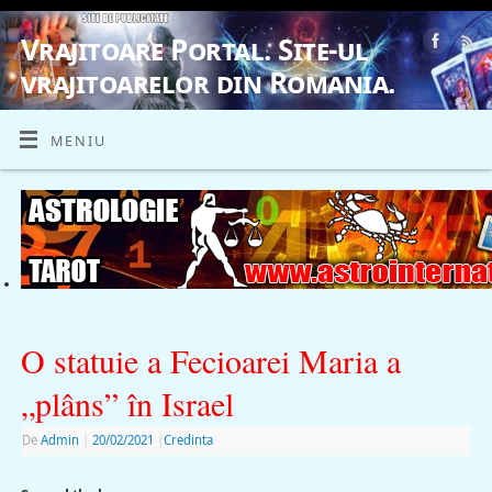
Vrajitoare Portal. Site-ul
vrajitoarelor din Romania.
VRAJITOARE, VRAJITOARELE, VRAJITOARE
MENIU
O statuie a Fecioarei Maria a
„plâns” în Israel
De
Admin
|
20/02/2021
|
Credinta