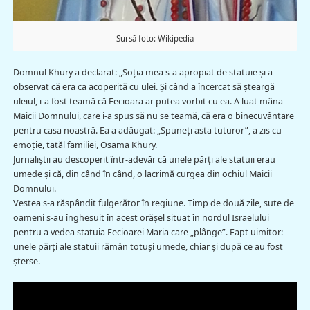
Sursă foto: Wikipedia
Domnul Khury a declarat: „Soția mea s-a apropiat de statuie și a
observat că era ca acoperită cu ulei. Și când a încercat să șteargă
uleiul, i-a fost teamă că Fecioara ar putea vorbit cu ea. A luat mâna
Maicii Domnului, care i-a spus să nu se teamă, că era o binecuvântare
pentru casa noastră. Ea a adăugat: „Spuneţi asta tuturor”, a zis cu
emoție, tatăl familiei, Osama Khury.
Jurnaliștii au descoperit într-adevăr că unele părți ale statuii erau
umede și că, din când în când, o lacrimă curgea din ochiul Maicii
Domnului.
Vestea s-a răspândit fulgerător în regiune. Timp de două zile, sute de
oameni s-au înghesuit în acest orăşel situat în nordul Israelului
pentru a vedea statuia Fecioarei Maria care „plânge”. Fapt uimitor:
unele părți ale statuii rămân totuşi umede, chiar şi după ce au fost
șterse.