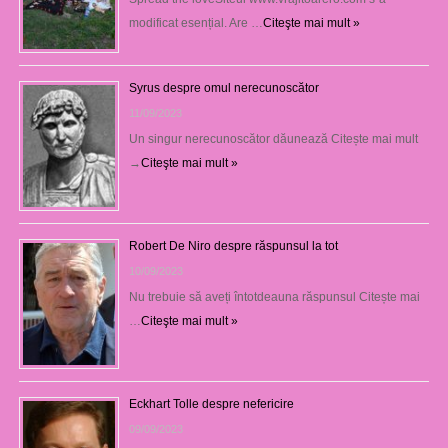
modificat esențial. Are …
Citeşte mai mult »
Syrus despre omul nerecunoscător
11/09/2023
Un singur nerecunoscător dăunează Citește mai mult
→
Citeşte mai mult »
Robert De Niro despre răspunsul la tot
10/09/2023
Nu trebuie să aveți întotdeauna răspunsul Citește mai
…
Citeşte mai mult »
Eckhart Tolle despre nefericire
09/09/2023