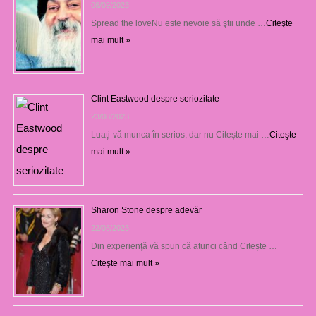
06/09/2023
Spread the loveNu este nevoie să ştii unde …
Citeşte
mai mult »
Clint Eastwood despre seriozitate
23/08/2023
Luaţi-vă munca în serios, dar nu Citește mai …
Citeşte
mai mult »
Sharon Stone despre adevăr
22/08/2023
Din experienţă vă spun că atunci când Citește …
Citeşte mai mult »