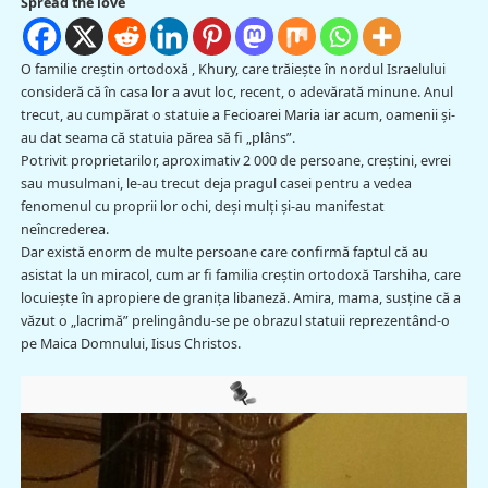
Spread the love
O familie creștin ortodoxă , Khury, care trăieşte în nordul Israelului
consideră că în casa lor a avut loc, recent, o adevărată minune. Anul
trecut, au cumpărat o statuie a Fecioarei Maria iar acum, oamenii şi-
au dat seama că statuia părea să fi „plâns”.
Potrivit proprietarilor, aproximativ 2 000 de persoane, creștini, evrei
sau musulmani, le-au trecut deja pragul casei pentru a vedea
fenomenul cu proprii lor ochi, deşi mulţi şi-au manifestat
neîncrederea.
Dar există enorm de multe persoane care confirmă faptul că au
asistat la un miracol, cum ar fi familia creștin ortodoxă Tarshiha, care
locuieşte în apropiere de granița libaneză. Amira, mama, susţine că a
văzut o „lacrimă” prelingându-se pe obrazul statuii reprezentând-o
pe Maica Domnului, Iisus Christos.