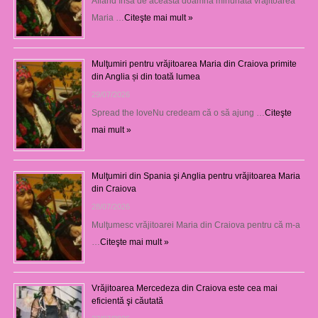
Aflând însă de această doamnă minunată vrăjitoarea
Maria …
Citeşte mai mult »
Mulţumiri pentru vrăjitoarea Maria din Craiova primite
din Anglia și din toată lumea
29/07/2026
Spread the loveNu credeam că o să ajung …
Citeşte
mai mult »
Mulţumiri din Spania şi Anglia pentru vrăjitoarea Maria
din Craiova
28/07/2026
Mulţumesc vrăjitoarei Maria din Craiova pentru că m-a
…
Citeşte mai mult »
Vrăjitoarea Mercedeza din Craiova este cea mai
eficientă şi căutată