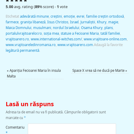
5.00
avg. rating (
89
% score) -
1
vote
Etichetat
adevărată minune
,
creștini
,
emoție
,
evrei
,
familie creștin ortodoxă
,
farmece
,
granița libaneză
,
Iisus Christos
,
Israel
,
Jurnaliștii
,
Khury
,
magie
,
Maica Domnului
,
musulmani
,
nordul Israelului
,
Osama Khury
,
plans
,
portalulvrajitoarelor.ro
,
soţia mea
,
statuie a Fecioarei Maria
,
tatăl familiei
,
vrajitoarero.ro
,
www.international-witches.com/
,
www.vrajitoare-online.com
,
www.vrajitoareledinromania.ro
,
www.vrajitoarero.com
.
Adaugă la favorite
legătură permanentă
.
«
Apariţia Fecioarei Maria în insula
Space X vrea să ne ducă pe Marte
»
Malta
Lasă un răspuns
Adresa ta de email nu va fi publicată.
Câmpurile obligatorii sunt
marcate cu
*
Comentariu
*