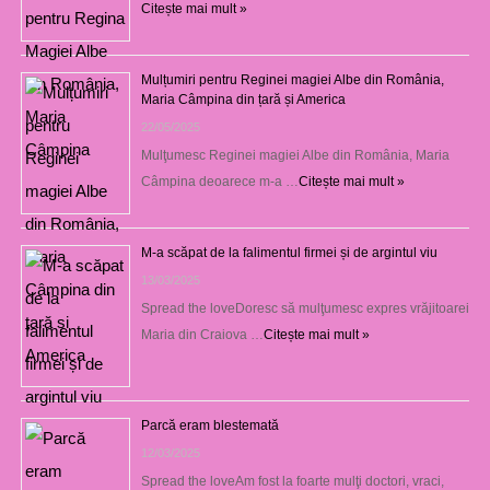
Citește mai mult »
Mulțumiri pentru Reginei magiei Albe din România,
Maria Câmpina din țară și America
22/05/2025
Mulţumesc Reginei magiei Albe din România, Maria
Câmpina deoarece m-a …
Citește mai mult »
M-a scăpat de la falimentul firmei și de argintul viu
13/03/2025
Spread the loveDoresc să mulţumesc expres vrăjitoarei
Maria din Craiova …
Citește mai mult »
Parcă eram blestemată
12/03/2025
Spread the loveAm fost la foarte mulţi doctori, vraci,