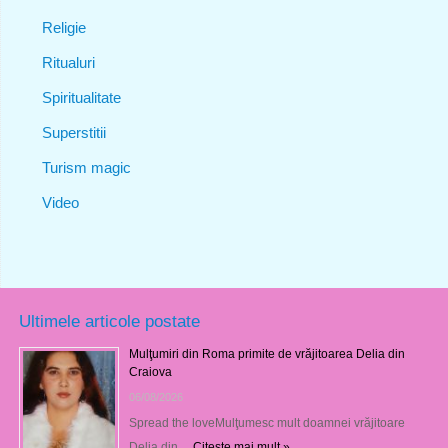
Religie
Ritualuri
Spiritualitate
Superstitii
Turism magic
Video
Ultimele articole postate
Mulţumiri din Roma primite de vrăjitoarea Delia din
Craiova
06/08/2026
Spread the loveMulţumesc mult doamnei vrăjitoare
Delia din …
Citeşte mai mult »