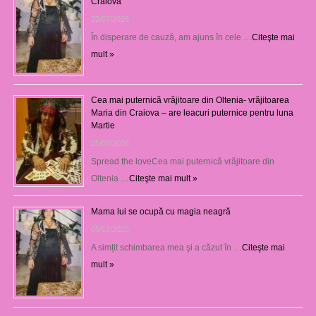
Craiova
22/07/2026
În disperare de cauză, am ajuns în cele …
Citeşte mai
mult »
Cea mai puternică vrăjitoare din Oltenia- vrăjitoarea
Maria din Craiova – are leacuri puternice pentru luna
Martie
25/03/2026
Spread the loveCea mai puternică vrăjitoare din
Oltenia …
Citeşte mai mult »
Mama lui se ocupă cu magia neagră
05/12/2025
A simțit schimbarea mea şi a căzut în …
Citeşte mai
mult »