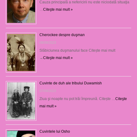
Cauza principală a nefericirii nu este niciodată situaţia
…
Citeşte mai mult »
Cherockee despre duşman
08/09/2023
Slăbiciunea duşmanului face Citește mai mult
→
Citeşte mai mult »
Cuvinte de duh ale tribului Duwamish
07/09/2023
Ziua şi noapte nu pot trăi împreună. Citește …
Citeşte
mai mult »
Cuvintele lui Osho