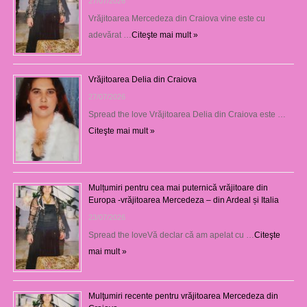
27/07/2026
Vrăjitoarea Mercedeza din Craiova vine este cu
adevărat …
Citeşte mai mult »
Vrăjitoarea Delia din Craiova
27/07/2026
Spread the love Vrăjitoarea Delia din Craiova este …
Citeşte mai mult »
Mulțumiri pentru cea mai puternică vrăjitoare din
Europa -vrăjitoarea Mercedeza – din Ardeal și Italia
23/07/2026
Spread the loveVă declar că am apelat cu …
Citeşte
mai mult »
Mulţumiri recente pentru vrăjitoarea Mercedeza din