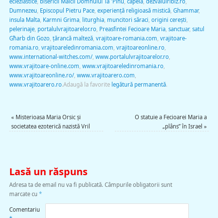
ecleziastice
,
bisericii Maicii Domnului Ta 'Pinu
,
capelă
,
dezvaluiribiz.ro
,
Dumnezeu
,
Episcopul Pietru Pace
,
experiență religioasă mistică
,
Ghammar
,
insula Malta
,
Karmni Grima
,
liturghia
,
muncitori săraci
,
origini cerești
,
pelerinaje
,
portalulvrajitoarelor.ro
,
Preasfintei Fecioare Maria
,
sanctuar
,
satul
Għarb din Gozo
,
țărancă malteză
,
vrajitoare-romania.com
,
vrajitoare-
romania.ro
,
vrajitoareledinromania.com
,
vrajitoareonline.ro
,
www.international-witches.com/
,
www.portalulvrajitoarelor.ro
,
www.vrajitoare-online.com
,
www.vrajitoareledinromania.ro
,
www.vrajitoareonline.ro/
,
www.vrajitoarero.com
,
www.vrajitoarero.ro
.
Adaugă la favorite
legătură permanentă
.
«
Misterioasa Maria Orsic şi
O statuie a Fecioarei Maria a
societatea ezoterică nazistă Vril
„plâns” în Israel
»
Lasă un răspuns
Adresa ta de email nu va fi publicată.
Câmpurile obligatorii sunt
marcate cu
*
Comentariu