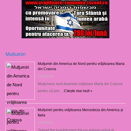
Multumiri
Mulţumiri din America de Nord pentru vrăjitoarea Maria
din Craiova
07/08/2026
Mulţumesc mult doamnei vrăjitoare Maria din Craiova
pentru că prin …
Citește mai mult »
Mulțumiri pentru vrăjitoarea Mercedeza din America și
Italia
07/08/2026
Spread the loveIntrasem într-un anturaj nefast al