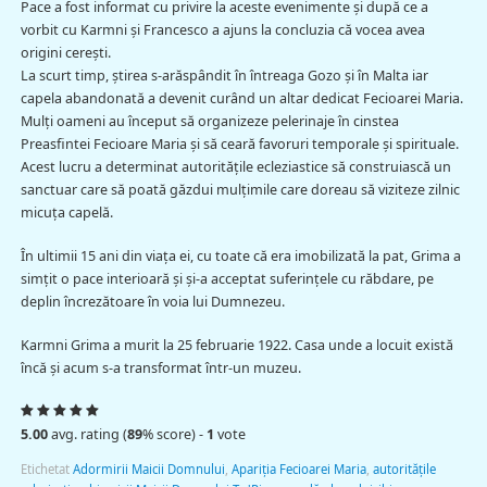
Pace a fost informat cu privire la aceste evenimente și după ce a
vorbit cu Karmni și Francesco a ajuns la concluzia că vocea avea
origini cerești.
La scurt timp, ştirea s-arăspândit în întreaga Gozo și în Malta iar
capela abandonată a devenit curând un altar dedicat Fecioarei Maria.
Mulți oameni au început să organizeze pelerinaje în cinstea
Preasfintei Fecioare Maria și să ceară favoruri temporale și spirituale.
Acest lucru a determinat autoritățile ecleziastice să construiască un
sanctuar care să poată găzdui mulțimile care doreau să viziteze zilnic
micuţa capelă.
În ultimii 15 ani din viaţa ei, cu toate că era imobilizată la pat, Grima a
simţit o pace interioară şi şi-a acceptat suferințele cu răbdare, pe
deplin încrezătoare în voia lui Dumnezeu.
Karmni Grima a murit la 25 februarie 1922. Casa unde a locuit există
încă şi acum s-a transformat într-un muzeu.
5.00
avg. rating (
89
% score) -
1
vote
Etichetat
Adormirii Maicii Domnului
,
Apariţia Fecioarei Maria
,
autoritățile