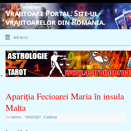
Vrajitoare Portal. Site-ul
vrajitoarelor din Romania.
VRAJITOARE, VRAJITOARELE, VRAJITOARE
MENIU
Apariţia Fecioarei Maria în insula
Malta
De
Admin
|
19/02/2021
|
Credinta