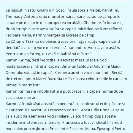
Sa născut în satul Għarb din Gozo, insula soră a Maltei. Părinții ei,
Thomas și Antonia erau muncitori săraci care lucrau pe câmpurile
situate pe dealurile din apropierea localităţii Ghammar. În fiecare zi,
după liturghia care avea loc într-o capelă mică dedicată Preasfintei
Fecioare Maria, Karmni mergea să lucreze pe câmp.
La 22 iunie 1883, ca de obicei, trecea prin fața micuţei capele când
deodată a auzit o voce misterioasă numind-o: „Vino … vino astăzi.
Pentru un an întreg, nu vei fi capabilă să te întrci”.
Karmni Grima, deși îngrozită, a ascultat mesajul acelei voci
misterioase și a intrat în capelă. Dintr-un tablou al Adormirii Maicii
Domnului situată în capelă, Karmni a auzit o voce spunând: „Recită
de trei ori imnuri Marei. Bucurăa-te, în cinstea celor trei zile în care am
rămas în mormânt”.
Karmni Grima s-a îmbolnăvit și a putut reveni la capelă numai după
ce s-a scurs un an.
Karmni a împărtășit această experiență cu confesorul ei de păcate și
cu prietenul și vecinul ei Francesco Portelli. Acesta din urmă i-a spus
că a auzit de asemenea voci similare. La scurt timp după aceste
incidente misterioase, mama lui Francesco a fost vindecată în mod
miraculos prin mijlocirea Preasfintei Fecioare Maria. Episcopul Pietru