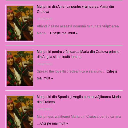
Mulţumiri din America pentru vrăjitoarea Maria din
Craiova
31/07/2026
Aflând însă de această doamnă minunată vrăjitoarea
Maria …
Citeşte mai mult »
Mulţumiri pentru vrăjitoarea Maria din Craiova primite
din Anglia și din toată lumea
29/07/2026
Spread the loveNu credeam că o să ajung …
Citeşte
mai mult »
Mulţumiri din Spania şi Anglia pentru vrăjitoarea Maria
din Craiova
28/07/2026
Mulţumesc vrăjitoarei Maria din Craiova pentru că m-a
…
Citeşte mai mult »