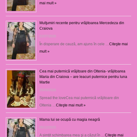
mai mult »
Mulţumiri recente pentru vrăjitoarea Mercedeza din
Craiova
22/07/2026
În disperare de cauză, am ajuns în cele …
Citeşte mai
mult »
Cea mai puternică vrăjitoare din Oltenia- vrăjitoarea
Maria din Craiova – are leacuri puternice pentru luna
Martie
25/03/2026
Spread the loveCea mai puternică vrăjitoare din
Oltenia …
Citeşte mai mult »
Mama lui se ocupă cu magia neagră
05/12/2025
A simțit schimbarea mea şi a căzut în …
Citeşte mai