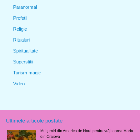
Paranormal
Profetii
Religie
Ritualuri
Spiritualitate
Superstitii
Turism magic
Video
Ultimele articole postate
Mulţumiri din America de Nord pentru vrăjitoarea Maria
din Craiova