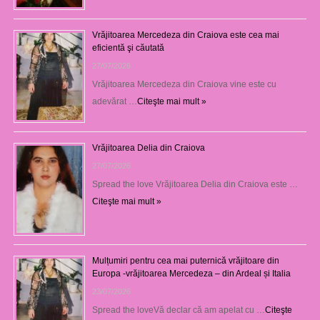
Vrăjitoarea Mercedeza din Craiova este cea mai
eficientă şi căutată
27/07/2026
Vrăjitoarea Mercedeza din Craiova vine este cu
adevărat …
Citeşte mai mult »
Vrăjitoarea Delia din Craiova
27/07/2026
Spread the love Vrăjitoarea Delia din Craiova este …
Citeşte mai mult »
Mulțumiri pentru cea mai puternică vrăjitoare din
Europa -vrăjitoarea Mercedeza – din Ardeal și Italia
23/07/2026
Spread the loveVă declar că am apelat cu …
Citeşte