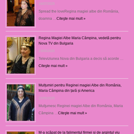
16/07/2025
Spread the loveRegina magiei albe din România,
doamna …
Citeşte mai mult »
Regina Magiei Albe Maria Câmpina, vedetă pentru
Nova TV din Bulgaria
23/05/2025
Televiziunea Nova din Bulgaria a decis să acorde …
Citeşte mai mult »
Mulțumiri pentru Reginei magiei Albe din România,
Maria Câmpina din țară și America
22/05/2025
Mulţumesc Reginei magiei Albe din România, Maria
Câmpina …
Citeşte mai mult »
M-a scăpat de la falimentul firmei și de argintul viu