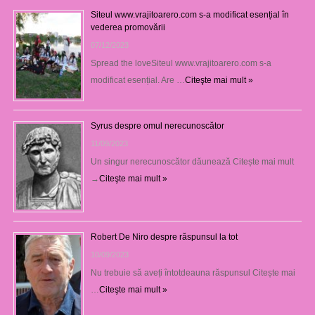
Siteul www.vrajitoarero.com s-a modificat esențial în
vederea promovării
07/12/2023
Spread the loveSiteul www.vrajitoarero.com s-a
modificat esențial. Are …
Citeşte mai mult »
Syrus despre omul nerecunoscător
11/09/2023
Un singur nerecunoscător dăunează Citește mai mult
→
Citeşte mai mult »
Robert De Niro despre răspunsul la tot
10/09/2023
Nu trebuie să aveți întotdeauna răspunsul Citește mai
…
Citeşte mai mult »