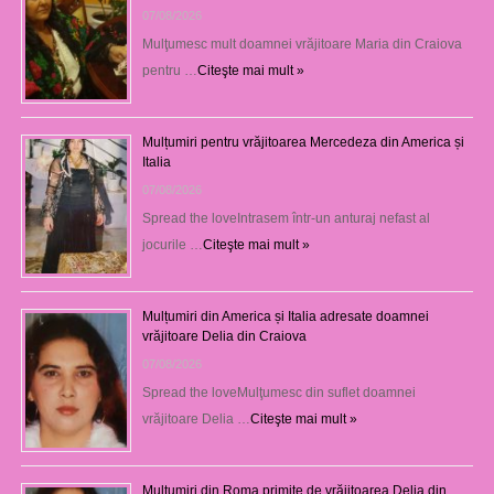
07/08/2026
Mulţumesc mult doamnei vrăjitoare Maria din Craiova
pentru …
Citeşte mai mult »
Mulțumiri pentru vrăjitoarea Mercedeza din America și
Italia
07/08/2026
Spread the loveIntrasem într-un anturaj nefast al
jocurile …
Citeşte mai mult »
Mulțumiri din America și Italia adresate doamnei
vrăjitoare Delia din Craiova
07/08/2026
Spread the loveMulţumesc din suflet doamnei
vrăjitoare Delia …
Citeşte mai mult »
Mulţumiri din Roma primite de vrăjitoarea Delia din