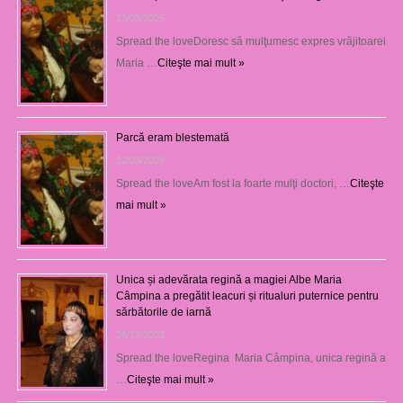
13/03/2025
Spread the loveDoresc să mulţumesc expres vrăjitoarei
Maria …
Citeşte mai mult »
Parcă eram blestemată
12/03/2025
Spread the loveAm fost la foarte mulţi doctori, …
Citeşte
mai mult »
Unica și adevărata regină a magiei Albe Maria
Câmpina a pregătit leacuri și ritualuri puternice pentru
sărbătorile de iarnă
26/12/2023
Spread the loveRegina Maria Câmpina, unica regină a
…
Citeşte mai mult »