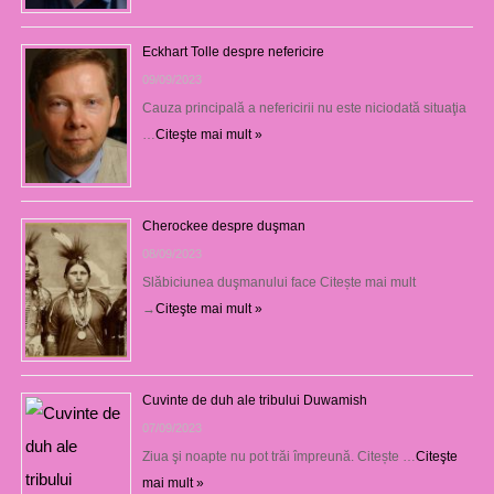
Eckhart Tolle despre nefericire
09/09/2023
Cauza principală a nefericirii nu este niciodată situaţia
…
Citeşte mai mult »
Cherockee despre duşman
08/09/2023
Slăbiciunea duşmanului face Citește mai mult
→
Citeşte mai mult »
Cuvinte de duh ale tribului Duwamish
07/09/2023
Ziua şi noapte nu pot trăi împreună. Citește …
Citeşte
mai mult »