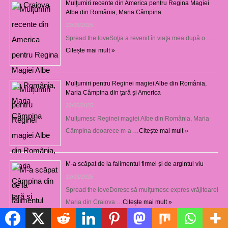
Mulţumiri recente din America pentru Regina Magiei
Albe din România, Maria Câmpina
23/08/2025
Spread the loveSoţia a revenit în viaţa mea după o …
Citește mai mult »
Mulțumiri pentru Reginei magiei Albe din România,
Maria Câmpina din țară și America
22/05/2025
Mulţumesc Reginei magiei Albe din România, Maria
Câmpina deoarece m-a …
Citește mai mult »
M-a scăpat de la falimentul firmei și de argintul viu
13/03/2025
Spread the loveDoresc să mulţumesc expres vrăjitoarei
Maria din Craiova …
Citește mai mult »
Politică de cookie-uri