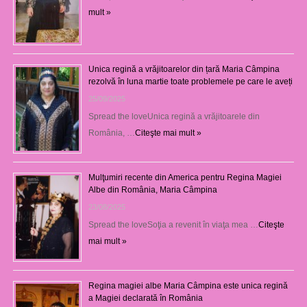
mult »
Unica regină a vrăjitoarelor din țară Maria Câmpina
rezolvă în luna martie toate problemele pe care le aveți
25/09/2025
Spread the loveUnica regină a vrăjitoarele din
România, …
Citeşte mai mult »
Mulţumiri recente din America pentru Regina Magiei
Albe din România, Maria Câmpina
23/08/2025
Spread the loveSoţia a revenit în viaţa mea …
Citeşte
mai mult »
Regina magiei albe Maria Câmpina este unica regină
a Magiei declarată în România