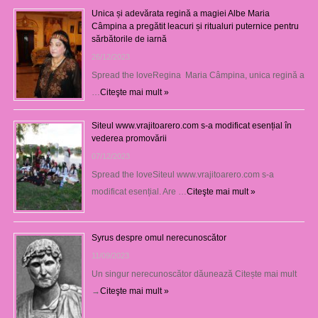
Unica și adevărata regină a magiei Albe Maria
Câmpina a pregătit leacuri și ritualuri puternice pentru
sărbătorile de iarnă
26/12/2023
Spread the loveRegina Maria Câmpina, unica regină a
…
Citeşte mai mult »
Siteul www.vrajitoarero.com s-a modificat esențial în
vederea promovării
07/12/2023
Spread the loveSiteul www.vrajitoarero.com s-a
modificat esențial. Are …
Citeşte mai mult »
Syrus despre omul nerecunoscător
11/09/2023
Un singur nerecunoscător dăunează Citește mai mult
→
Citeşte mai mult »