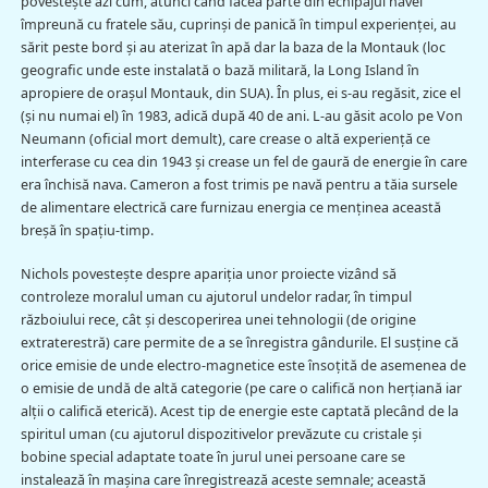
povesteşte azi cum, atunci când făcea parte din echipajul navei
împreună cu fratele său, cuprinşi de panică în timpul experienţei, au
sărit peste bord şi au aterizat în apă dar la baza de la Montauk (loc
geografic unde este instalată o bază militară, la Long Island în
apropiere de oraşul Montauk, din SUA). În plus, ei s-au regăsit, zice el
(şi nu numai el) în 1983, adică după 40 de ani. L-au găsit acolo pe Von
Neumann (oficial mort demult), care crease o altă experienţă ce
interferase cu cea din 1943 şi crease un fel de gaură de energie în care
era închisă nava. Cameron a fost trimis pe navă pentru a tăia sursele
de alimentare electrică care furnizau energia ce menţinea această
breşă în spaţiu-timp.
Nichols povesteşte despre apariţia unor proiecte vizând să
controleze moralul uman cu ajutorul undelor radar, în timpul
războiului rece, cât şi descoperirea unei tehnologii (de origine
extraterestră) care permite de a se înregistra gândurile. El susţine că
orice emisie de unde electro-magnetice este însoţită de asemenea de
o emisie de undă de altă categorie (pe care o califică non herţiană iar
alţii o califică eterică). Acest tip de energie este captată plecând de la
spiritul uman (cu ajutorul dispozitivelor prevăzute cu cristale şi
bobine special adaptate toate în jurul unei persoane care se
instalează în maşina care înregistrează aceste semnale; această