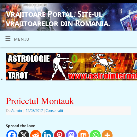
Vrajitoare Portal. Site-ul
vrajitoarelor din Romania.
VRAJITOARE, VRAJITOARELE, VRAJITOARE
MENIU
Proiectul Montauk
De
Admin
|
14/03/2017
|
Conspiratii
Spread the love