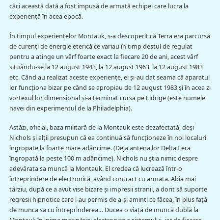
căci această dată a fost impusă de armată echipei care lucra la
experienţă în acea epocă.
În timpul experienţelor Montauk, s-a descoperit că Terra era parcursă
de curenţi de energie eterică ce variau în timp destul de regulat
pentru a atinge un vârf foarte exact la fiecare 20 de ani, acest vârf
situându-se la 12 august 1943, la 12 august 1963, la 12 august 1983
etc. Când au realizat aceste experienţe, ei şi-au dat seama că aparatul
lor funcţiona bizar pe când se apropiau de 12 august 1983 şi în acea zi
vortexul lor dimensional şi-a terminat cursa pe Eldrige (este numele
navei din experimentul de la Philadelphia).
Astăzi, oficial, baza militară de la Montauk este dezafectată, deşi
Nichols şi alţii presupun că ea continuă să funcţioneze în noi localuri
îngropate la foarte mare adâncime. (Deja antena lor Delta I era
îngropată la peste 100 m adâncime). Nichols nu ştia nimic despre
adevărata sa muncă la Montauk. El credea că lucrează într-o
întreprindere de electronică, având contract cu armata. Abia mai
târziu, după ce a avut vise bizare şi impresii stranii, a dorit să suporte
regresii hipnotice care i-au permis de a-şi aminti ce făcea, în plus faţă
de munca sa cu întreprinderea… Ducea o viaţă de muncă dublă la