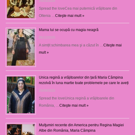
25/03/2026
Spread the loveCea mai puternică vrăjitoare din
Oltenia …
Citeşte mai mult »
Mama lui se ocupă cu magia neagră
05/12/2025
A simțit schimbarea mea şi a căzut în …
Citeşte mai
mult »
Unica regină a vrăjitoarelor din țară Maria Câmpina
rezolvă în luna martie toate problemele pe care le aveți
25/09/2025
Spread the loveUnica regină a vrăjitoarele din
România, …
Citeşte mai mult »
Mulţumiri recente din America pentru Regina Magiei
Albe din România, Maria Câmpina