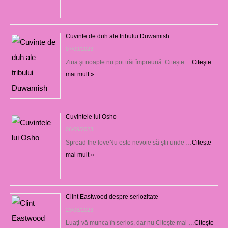
Cuvinte de duh ale tribului Duwamish
07/09/2023
Ziua şi noapte nu pot trăi împreună. Citește …
Citeşte
mai mult »
Cuvintele lui Osho
06/09/2023
Spread the loveNu este nevoie să ştii unde …
Citeşte
mai mult »
Clint Eastwood despre seriozitate
23/08/2023
Luaţi-vă munca în serios, dar nu Citește mai …
Citeşte