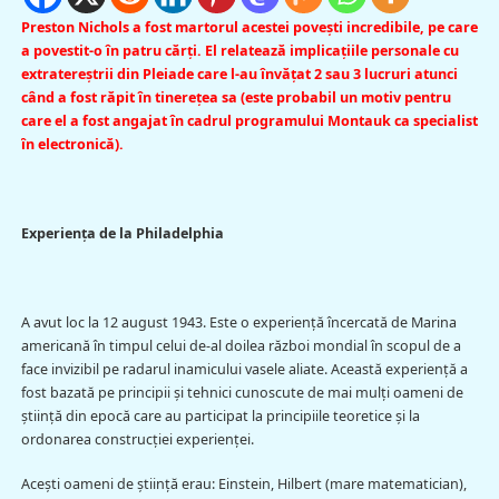
Preston Nichols a fost martorul acestei poveşti incredibile, pe care
a povestit-o în patru cărţi. El relatează implicaţiile personale cu
extratereştrii din Pleiade care l-au învăţat 2 sau 3 lucruri atunci
când a fost răpit în tinereţea sa (este probabil un motiv pentru
care el a fost angajat în cadrul programului Montauk ca specialist
în electronică).
Experienţa de la Philadelphia
A avut loc la 12 august 1943. Este o experienţă încercată de Marina
americană în timpul celui de-al doilea război mondial în scopul de a
face invizibil pe radarul inamicului vasele aliate. Această experienţă a
fost bazată pe principii şi tehnici cunoscute de mai mulţi oameni de
ştiinţă din epocă care au participat la principiile teoretice şi la
ordonarea construcţiei experienţei.
Aceşti oameni de ştiinţă erau: Einstein, Hilbert (mare matematician),