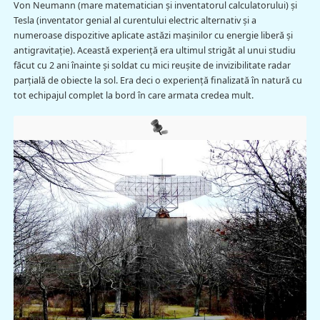
Von Neumann (mare matematician şi inventatorul calculatorului) şi
Tesla (inventator genial al curentului electric alternativ şi a
numeroase dispozitive aplicate astăzi maşinilor cu energie liberă şi
antigravitaţie). Această experienţă era ultimul strigăt al unui studiu
făcut cu 2 ani înainte şi soldat cu mici reuşite de invizibilitate radar
parţială de obiecte la sol. Era deci o experienţă finalizată în natură cu
tot echipajul complet la bord în care armata credea mult.