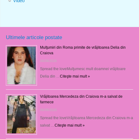
Video
Ultimele articole postate
Mulţumiri din Roma primite de vrăjitoarea Delia din
Craiova
06/08/2026
Spread the loveMulţumesc mult doamnei vrăjitoare
Delia din …
Citeşte mai mult »
Vrăjitoarea Mercedeza din Craiova m-a salvat de
farmece
06/08/2026
Spread the loveVrăjitoarea Mercedeza din Craiova m-a
salvat …
Citeşte mai mult »