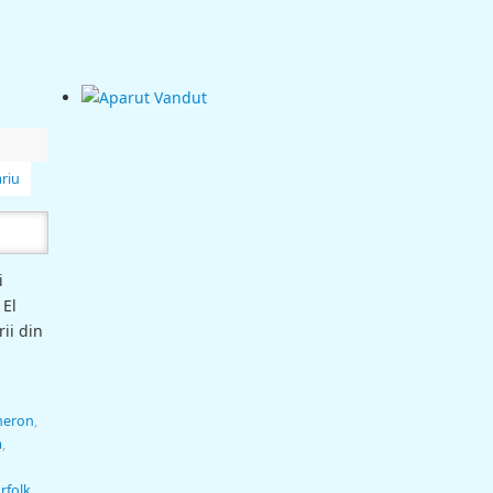
riu
i
 El
rii din
meron
,
a
,
rfolk
,