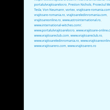
portalulvrajitoarelor.ro
,
Preston Nichols
,
Proiectul 
Tesla
,
Von Neumann
,
vortex
,
vrajitoare-romania.co
vrajitoare-romania.ro
,
vrajitoareledinromania.com
,
vrajitoareonline.ro
,
www.astrointernational.ro
,
www.international-witches.com/
,
www.portalulvrajitoarelor.ro
,
www.vrajitoare-online
www.vrajitoareclub.com
,
www.vrajitoareclub.ro
,
www.vrajitoareledinromania.ro
,
www.vrajitoareonlin
www.vrajitoarero.com
,
www.vrajitoarero.ro