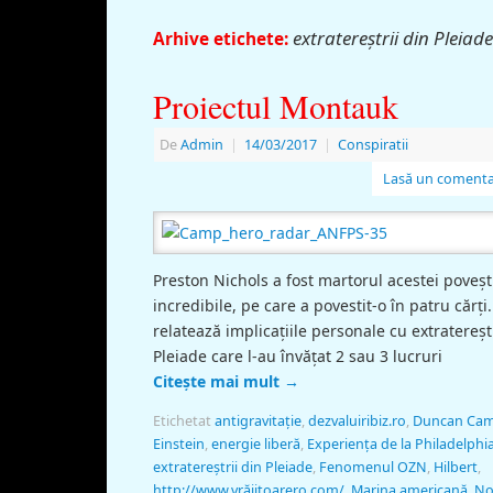
extratereştrii din Pleiade
Arhive etichete:
Proiectul Montauk
De
Admin
|
14/03/2017
|
Conspiratii
Lasă un comenta
Preston Nichols a fost martorul acestei poveşt
incredibile, pe care a povestit-o în patru cărţi.
relatează implicaţiile personale cu extratereşt
Pleiade care l-au învăţat 2 sau 3 lucruri
Citește mai mult
→
Etichetat
antigravitaţie
,
dezvaluiribiz.ro
,
Duncan Ca
Einstein
,
energie liberă
,
Experienţa de la Philadelphi
extratereştrii din Pleiade
,
Fenomenul OZN
,
Hilbert
,
http://www.vrăjitoarero.com/
,
Marina americană
,
No