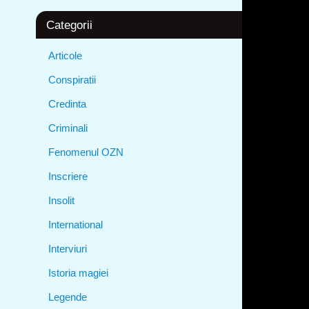
Categorii
Articole
Conspiratii
Credinta
Criminali
Fenomenul OZN
Inscriere
Insolit
International
Interviuri
Istoria magiei
Legende