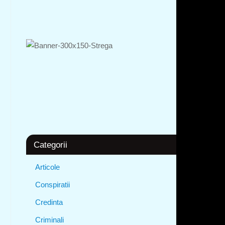
Categorii
Articole
Conspiratii
Credinta
Criminali