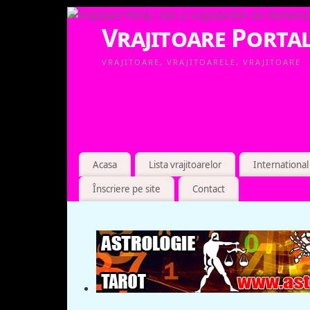
Vrajitoare Portal
VRAJITOARE, VRAJITOARELE, VRAJITOARE
Acasa
Lista vrajitoarelor
International
Înscriere pe site
Contact