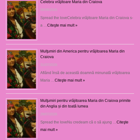
Celebra vrăjitoare Maria din Craiova
06/08/2026
Spread the loveCelebra vrăjitoare Maria din Craiova s-
a …
Citeşte mai mult »
Mulţumiri din America pentru vrăjitoarea Maria din
Craiova
31/07/2026
Aflând însă de această doamnă minunată vrăjitoarea
Maria …
Citeşte mai mult »
Mulţumiri pentru vrăjitoarea Maria din Craiova primite
din Anglia și din toată lumea
29/07/2026
Spread the loveNu credeam că o să ajung …
Citeşte
mai mult »