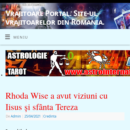
Vrajitoare Portal. Site-ul
vrajitoarelor din Romania.
VRAJITOARE, VRAJITOARELE, VRAJITOARE
MENIU
Rhoda Wise a avut viziuni cu
Iisus şi sfânta Tereza
De
Admin
|
25/04/2021
|
Credinta