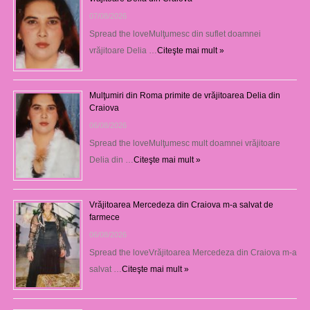
07/08/2026
Spread the loveMulţumesc din suflet doamnei
vrăjitoare Delia …
Citeşte mai mult »
Mulţumiri din Roma primite de vrăjitoarea Delia din
Craiova
06/08/2026
Spread the loveMulţumesc mult doamnei vrăjitoare
Delia din …
Citeşte mai mult »
Vrăjitoarea Mercedeza din Craiova m-a salvat de
farmece
06/08/2026
Spread the loveVrăjitoarea Mercedeza din Craiova m-a
salvat …
Citeşte mai mult »