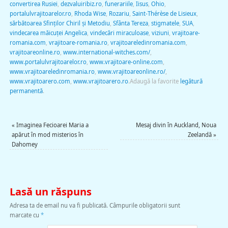
convertirea Rusiei
,
dezvaluiribiz.ro
,
funerariile
,
Iisus
,
Ohio
,
portalulvrajitoarelor.ro
,
Rhoda Wise
,
Rozariu
,
Saint-Thérèse de Lisieux
,
sărbătoarea Sfinților Chiril și Metodiu
,
Sfânta Tereza
,
stigmatele
,
SUA
,
vindecarea măicuţei Angelica
,
vindecări miraculoase
,
viziuni
,
vrajitoare-
romania.com
,
vrajitoare-romania.ro
,
vrajitoareledinromania.com
,
vrajitoareonline.ro
,
www.international-witches.com/
,
www.portalulvrajitoarelor.ro
,
www.vrajitoare-online.com
,
www.vrajitoareledinromania.ro
,
www.vrajitoareonline.ro/
,
www.vrajitoarero.com
,
www.vrajitoarero.ro
.
Adaugă la favorite
legătură
permanentă
.
«
Imaginea Fecioarei Maria a
Mesaj divin în Auckland, Noua
apărut în mod misterios în
Zeelandă
»
Dahomey
Lasă un răspuns
Adresa ta de email nu va fi publicată.
Câmpurile obligatorii sunt
marcate cu
*