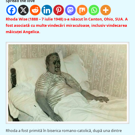
Spread the love
Rhoda Wise (1888 – 7 iulie 1948) s-a născut în Canton, Ohio, SUA. A
fost asociată cu multe vindecări miraculoase, inclusiv vindecarea
măicuţei Angelica.
Rhoda a fost primită în biserica romano-catolică, după una dintre