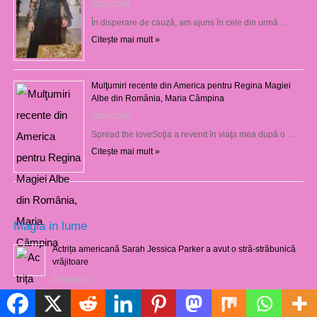
22/07/2026
În disperare de cauză, am ajuns în cele din urmă …
Citește mai mult »
Mulţumiri recente din America pentru Regina Magiei
Albe din România, Maria Câmpina
23/08/2025
Spread the loveSoţia a revenit în viaţa mea după o …
Citește mai mult »
Magia in lume
Actrița americană Sarah Jessica Parker a avut o stră-străbunică
vrăjitoare
03/08/2021
Politică de cookie-uri
Marele şaman zulu Credo Mutwa dezvăluie despre originea