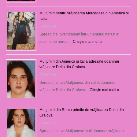
Mulțumiri pentru vrăjitoarea Mercedeza din America și
Italia
07/08/2026
Spread the loveIntrasem într-un anturaj nefast al
jocurile de noroc, …
Citește mai mult »
Mulțumiri din America și Italia adresate doamnei
vrăjitoare Delia din Craiova
07/08/2026
Spread the loveMulţumesc din suflet doamnei
vrăjitoare Delia din Craiova …
Citește mai mult »
Mulţumiri din Roma primite de vrăjitoarea Delia din
Craiova
06/08/2026
Spread the loveMulţumesc mult doamnei vrăjitoare