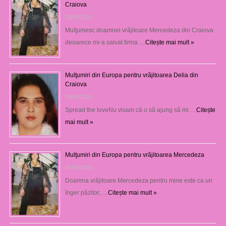
Craiova
10/08/2026
Mulţumesc doamnei vrăjitoare Mercedeza din Craiova
deoarece mi-a salvat firma …
Citește mai mult »
Mulţumiri din Europa pentru vrăjitoarea Delia din
Craiova
09/08/2026
Spread the loveNu visam că o să ajung să mi …
Citește
mai mult »
Mulţumiri din Europa pentru vrăjitoarea Mercedeza
09/08/2026
Doamna vrăjitoare Mercedeza pentru mine este ca un
înger păzitor, …
Citește mai mult »