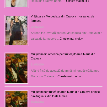
Delia din Craiova pentru …
Citește mai mult »
Vrăjitoarea Mercedeza din Craiova m-a salvat de
farmece
06/08/2026
Spread the loveVrăjitoarea Mercedeza din Craiova m-a
salvat de farmecele …
Citește mai mult »
Mulţumiri din America pentru vrăjitoarea Maria din
Craiova
31/07/2026
Aflând însă de această doamnă minunată vrăjitoarea
Maria din Craiova …
Citește mai mult »
Mulţumiri pentru vrăjitoarea Maria din Craiova primite
din Anglia și din toată lumea
29/07/2026