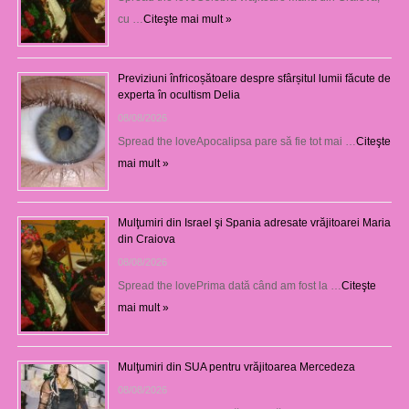
cu …
Citeşte mai mult »
Previziuni înfricoșătoare despre sfârșitul lumii făcute de
experta în ocultism Delia
08/08/2026
Spread the loveApocalipsa pare să fie tot mai …
Citeşte
mai mult »
Mulţumiri din Israel şi Spania adresate vrăjitoarei Maria
din Craiova
08/08/2026
Spread the lovePrima dată când am fost la …
Citeşte
mai mult »
Mulţumiri din SUA pentru vrăjitoarea Mercedeza
08/08/2026