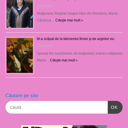
22/05/2025
Mulţumesc Reginei magiei Albe din România, Maria
Câmpina …
Citeşte mai mult »
M-a scăpat de la falimentul firmei și de argintul viu
13/03/2025
Spread the loveDoresc să mulţumesc expres vrăjitoarei
Maria …
Citeşte mai mult »
Căutare pe site
OK