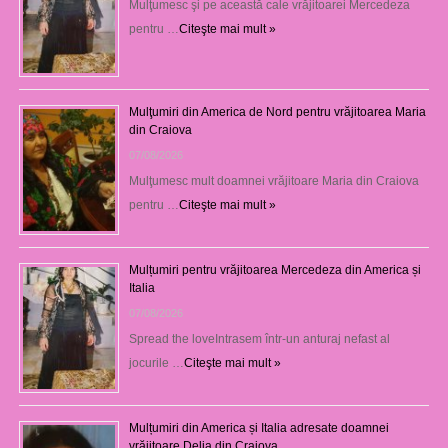
Mulţumesc şi pe această cale vrăjitoarei Mercedeza
pentru …
Citeşte mai mult »
Mulţumiri din America de Nord pentru vrăjitoarea Maria
din Craiova
07/08/2026
Mulţumesc mult doamnei vrăjitoare Maria din Craiova
pentru …
Citeşte mai mult »
Mulțumiri pentru vrăjitoarea Mercedeza din America și
Italia
07/08/2026
Spread the loveIntrasem într-un anturaj nefast al
jocurile …
Citeşte mai mult »
Mulțumiri din America și Italia adresate doamnei
vrăjitoare Delia din Craiova