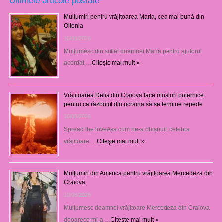
Ultimele articole postate
Mulţumiri pentru vrăjitoarea Maria, cea mai bună din
Oltenia
10/08/2026
Mulţumesc din suflet doamnei Maria pentru ajutorul
acordat …
Citeşte mai mult »
Vrăjitoarea Delia din Craiova face ritualuri puternice
pentru ca războiul din ucraina să se termine repede
10/08/2026
Spread the loveAșa cum ne-a obișnuit, celebra
vrăjitoare …
Citeşte mai mult »
Mulţumiri din America pentru vrăjitoarea Mercedeza din
Craiova
10/08/2026
Mulţumesc doamnei vrăjitoare Mercedeza din Craiova
deoarece mi-a …
Citeşte mai mult »