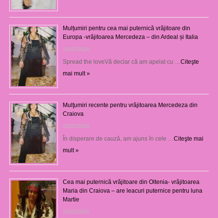
Mulțumiri pentru cea mai puternică vrăjitoare din
Europa -vrăjitoarea Mercedeza – din Ardeal și Italia
23/07/2026
Spread the loveVă declar că am apelat cu …
Citeşte
mai mult »
Mulţumiri recente pentru vrăjitoarea Mercedeza din
Craiova
22/07/2026
În disperare de cauză, am ajuns în cele …
Citeşte mai
mult »
Cea mai puternică vrăjitoare din Oltenia- vrăjitoarea
Maria din Craiova – are leacuri puternice pentru luna
Martie
25/03/2026