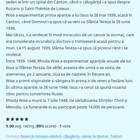
șederi ei într-un spital din Canton, când o călugăriță i-a spus despre
Rozariu și Saint-Thérèse de Lisieux.
Wise a experimentat prima apariție a lui Iisus la 28 mai 1939, acasă în
Canton, când Domnul i-a spus că va veni cu Sfânta Tereza la 28 iunie
1939.
Mai târziu, s-a vindecat în mod miraculos de un cancer la stomac, care
era considerate incurabil și doctorii o trimiseseră acasă pentru a
muri. La 15 august 1939, Sfânta Tereza i-a spus că piciorul rănit i se
vindeca!
Între 1939- 1948, Rhoda Wise a experimentat aparițiile anuale ale lui
Iisus și Sfântei Tereza. De altfel, aceasta din urmă o va vizita, de
asemenea, pe 2 ianuarie, ziua sa de naștere, în fiecare an.
Wise a primit stigmatele și sângera în prima zi de vineri a fiecărei luni.
În ultima apariție, la 28 iunie 1948, Iisus i-a cerut să spună rozariul
zilnic pentru convertirea Rusiei.
Rhoda Wise a murit la 7 iulie 1948, de sărbătoarea Sfinților Chiril și
Metodiu. La funerariile ei au participat peste 14.000 de persoane.
5.00
avg. rating (
89
% score) -
1
vote
Etichetat
biserică romano-catolică
,
călugărița
,
cancer la stomac
,
Canton
,