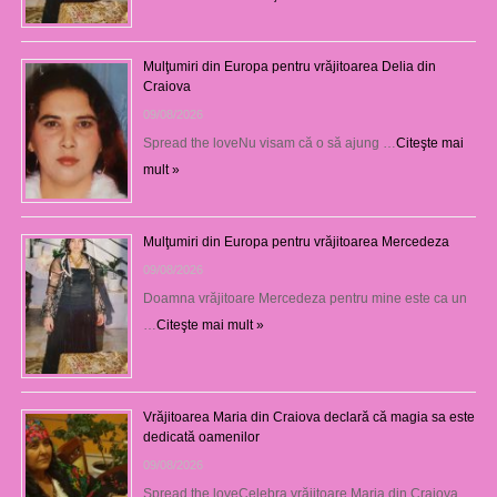
Mulţumiri din Europa pentru vrăjitoarea Delia din
Craiova
09/08/2026
Spread the loveNu visam că o să ajung …
Citeşte mai
mult »
Mulţumiri din Europa pentru vrăjitoarea Mercedeza
09/08/2026
Doamna vrăjitoare Mercedeza pentru mine este ca un
…
Citeşte mai mult »
Vrăjitoarea Maria din Craiova declară că magia sa este
dedicată oamenilor
09/08/2026
Spread the loveCelebra vrăjitoare Maria din Craiova,