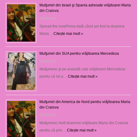
Mulţumiri din Israel şi Spania adresate vrăjitoarei Maria
din Craiova
08/08/2026
Spread the lovePrima dată când am fost la doamna
Maria …
Citește mai mult »
Mulţumiri din SUA pentru vrăjitoarea Mercedeza
08/08/2026
Mulţumesc şi pe această cale vrăjitoarei Mercedeza
pentru că mi-a …
Citește mai mult »
Mulţumiri din America de Nord pentru vrăjitoarea Maria
din Craiova
07/08/2026
Mulţumesc mult doamnei vrăjitoare Maria din Craiova
pentru că prin …
Citește mai mult »