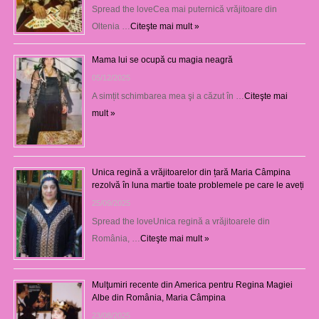
Spread the loveCea mai puternică vrăjitoare din
Oltenia …
Citeşte mai mult »
Mama lui se ocupă cu magia neagră
05/12/2025
A simțit schimbarea mea şi a căzut în …
Citeşte mai
mult »
Unica regină a vrăjitoarelor din țară Maria Câmpina
rezolvă în luna martie toate problemele pe care le aveți
25/09/2025
Spread the loveUnica regină a vrăjitoarele din
România, …
Citeşte mai mult »
Mulţumiri recente din America pentru Regina Magiei
Albe din România, Maria Câmpina
23/08/2025