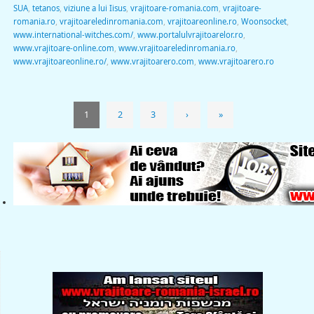
SUA
,
tetanos
,
viziune a lui Iisus
,
vrajitoare-romania.com
,
vrajitoare-
romania.ro
,
vrajitoareledinromania.com
,
vrajitoareonline.ro
,
Woonsocket
,
www.international-witches.com/
,
www.portalulvrajitoarelor.ro
,
www.vrajitoare-online.com
,
www.vrajitoareledinromania.ro
,
www.vrajitoareonline.ro/
,
www.vrajitoarero.com
,
www.vrajitoarero.ro
1
2
3
›
»