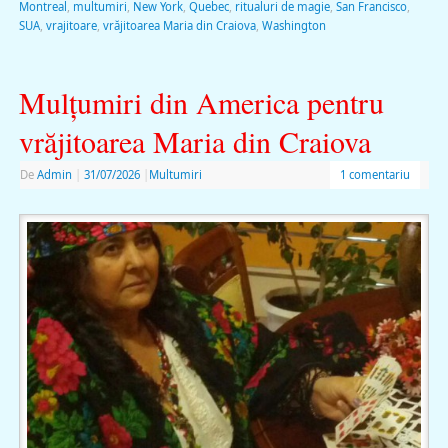
Montreal
,
multumiri
,
New York
,
Quebec
,
ritualuri de magie
,
San Francisco
,
SUA
,
vrajitoare
,
vrăjitoarea Maria din Craiova
,
Washington
Mulţumiri din America pentru
vrăjitoarea Maria din Craiova
De
Admin
|
31/07/2026
|
Multumiri
1 comentariu