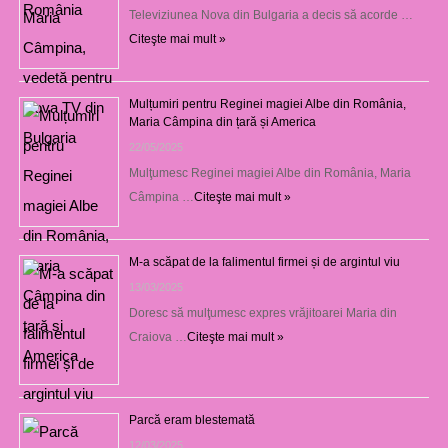
Televiziunea Nova din Bulgaria a decis să acorde …
Citeşte mai mult »
Mulțumiri pentru Reginei magiei Albe din România,
Maria Câmpina din țară și America
22/05/2025
Mulţumesc Reginei magiei Albe din România, Maria
Câmpina …
Citeşte mai mult »
M-a scăpat de la falimentul firmei și de argintul viu
13/03/2025
Doresc să mulţumesc expres vrăjitoarei Maria din
Craiova …
Citeşte mai mult »
Parcă eram blestemată
12/03/2025