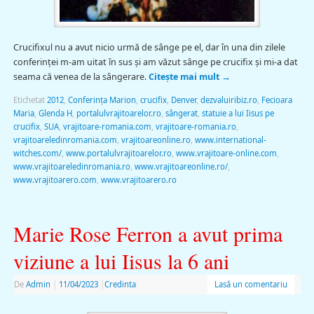
Crucifixul nu a avut nicio urmă de sânge pe el, dar în una din zilele
conferinței m-am uitat în sus și am văzut sânge pe crucifix și mi-a dat
seama că venea de la sângerare.
Citește mai mult
→
Etichetat
2012
,
Conferința Marion
,
crucifix
,
Denver
,
dezvaluiribiz.ro
,
Fecioara
Maria
,
Glenda H
,
portalulvrajitoarelor.ro
,
sângerat
,
statuie a lui Iisus pe
crucifix
,
SUA
,
vrajitoare-romania.com
,
vrajitoare-romania.ro
,
vrajitoareledinromania.com
,
vrajitoareonline.ro
,
www.international-
witches.com/
,
www.portalulvrajitoarelor.ro
,
www.vrajitoare-online.com
,
www.vrajitoareledinromania.ro
,
www.vrajitoareonline.ro/
,
www.vrajitoarero.com
,
www.vrajitoarero.ro
Marie Rose Ferron a avut prima
viziune a lui Iisus la 6 ani
De
Admin
|
11/04/2023
|
Credinta
Lasă un comentariu