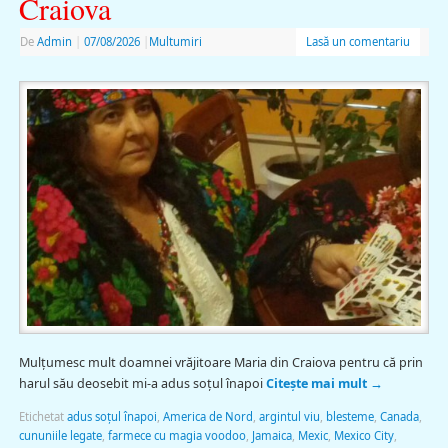
Craiova
De
Admin
|
07/08/2026
|
Multumiri
Lasă un comentariu
Mulţumesc mult doamnei vrăjitoare Maria din Craiova pentru că prin
harul său deosebit mi-a adus soţul înapoi
Citește mai mult
→
Etichetat
adus soţul înapoi
,
America de Nord
,
argintul viu
,
blesteme
,
Canada
,
cununiile legate
,
farmece cu magia voodoo
,
Jamaica
,
Mexic
,
Mexico City
,