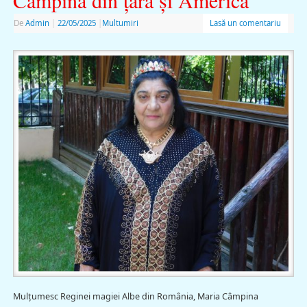
De
Admin
|
22/05/2025
|
Multumiri
Lasă un comentariu
Mulţumesc Reginei magiei Albe din România, Maria Câmpina