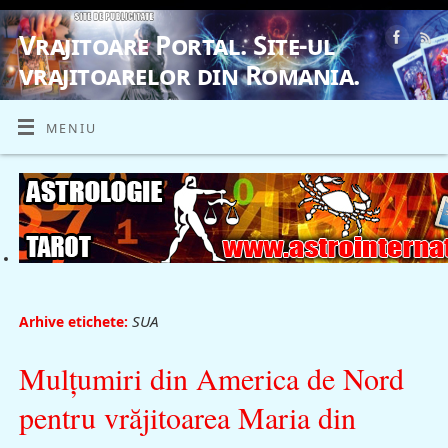
Vrajitoare Portal. Site-ul
vrajitoarelor din Romania.
VRAJITOARE, VRAJITOARELE, VRAJITOARE
MENIU
SUA
Arhive etichete:
Mulţumiri din America de Nord
pentru vrăjitoarea Maria din