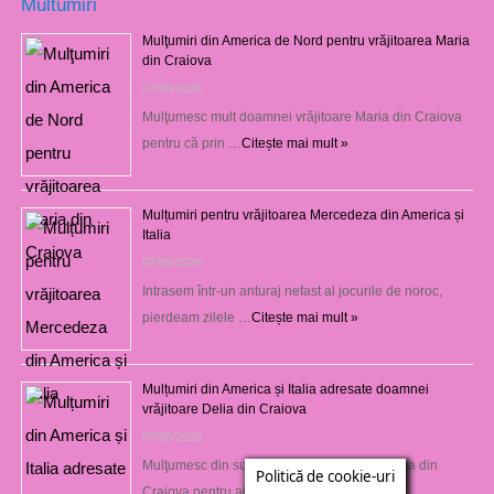
Multumiri
Mulţumiri din America de Nord pentru vrăjitoarea Maria
din Craiova
07/08/2026
Mulţumesc mult doamnei vrăjitoare Maria din Craiova
pentru că prin …
Citește mai mult »
Mulțumiri pentru vrăjitoarea Mercedeza din America și
Italia
07/08/2026
Intrasem într-un anturaj nefast al jocurile de noroc,
pierdeam zilele …
Citește mai mult »
Mulțumiri din America și Italia adresate doamnei
vrăjitoare Delia din Craiova
07/08/2026
Mulţumesc din suflet doamnei vrăjitoare Delia din
Politică de cookie-uri
Craiova pentru ajutorul …
Citește mai mult »