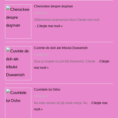
Cherockee despre duşman
08/09/2023
Slăbiciunea duşmanului face Citește mai mult
→
Citeşte mai mult »
Cuvinte de duh ale tribului Duwamish
07/09/2023
Ziua şi noapte nu pot trăi împreună. Citește …
Citeşte
mai mult »
Cuvintele lui Osho
06/09/2023
Nu este nevoie să ştii unde mergi. Nu …
Citeşte mai
mult »