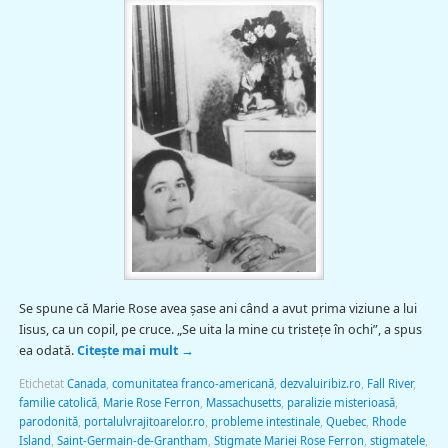
Se spune că Marie Rose avea șase ani când a avut prima viziune a lui
Iisus, ca un copil, pe cruce. „Se uita la mine cu tristeţe în ochi”, a spus
ea odată.
Citește mai mult
→
Etichetat
Canada
,
comunitatea franco-americană
,
dezvaluiribiz.ro
,
Fall River
,
familie catolică
,
Marie Rose Ferron
,
Massachusetts
,
paralizie misterioasă
,
parodonită
,
portalulvrajitoarelor.ro
,
probleme intestinale
,
Quebec
,
Rhode
Island
,
Saint-Germain-de-Grantham
,
Stigmate Mariei Rose Ferron
,
stigmatele
,