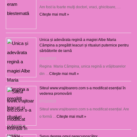
Am fost la foarte mulţi doctori, vraci, ghicitoare, …
Citeşte mai mult »
Unica și adevărata regină a magiei Albe Maria
Câmpina a pregătit leacuri și ritualuri puternice pentru
sărbătorile de iarnă
26/12/2023
Regina Maria Câmpina, unica regină a vrăjitoarelor
din …
Citeşte mai mult »
Siteul www.vrajitoarero.com s-a modificat esențial în
vederea promovării
07/12/2023
Siteul www.vrajitoarero.com s-a modificat esențial. Are
o formă …
Citeşte mai mult »
Syrus despre omul nerecunoscător