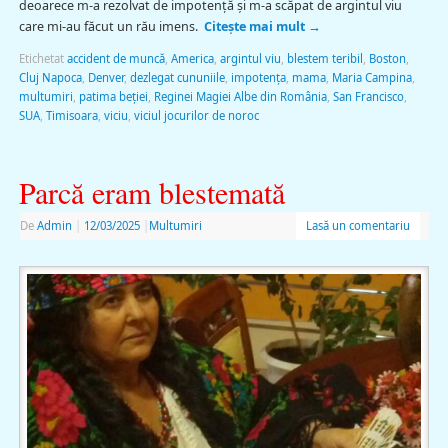
deoarece m-a rezolvat de impotenţă și m-a scăpat de argintul viu
care mi-au făcut un rău imens.
Citește mai mult
→
Etichetat
accident de muncă
,
America
,
argintul viu
,
blestem teribil
,
Boston
,
Cluj Napoca
,
Denver
,
dezlegat cununiile
,
impotenţa
,
mama
,
Maria Campina
,
multumiri
,
patima beţiei
,
Reginei Magiei Albe din România
,
San Francisco
,
SUA
,
Timisoara
,
viciu
,
viciul jocurilor de noroc
Parcă eram blestemată
De
Admin
|
12/03/2025
|
Multumiri
Lasă un comentariu