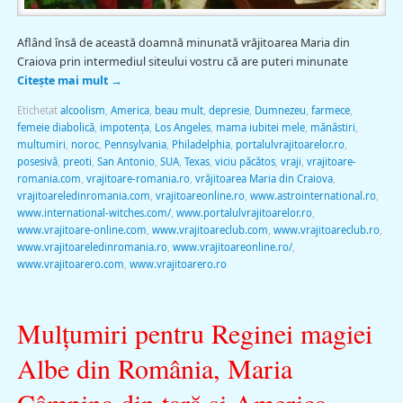
Aflând însă de această doamnă minunată vrăjitoarea Maria din
Craiova prin intermediul siteului vostru că are puteri minunate
Citește mai mult
→
Etichetat
alcoolism
,
America
,
beau mult
,
depresie
,
Dumnezeu
,
farmece
,
femeie diabolică
,
impotenţa
,
Los Angeles
,
mama iubitei mele
,
mănăstiri
,
multumiri
,
noroc
,
Pennsylvania
,
Philadelphia
,
portalulvrajitoarelor.ro
,
posesivă
,
preoti
,
San Antonio
,
SUA
,
Texas
,
viciu păcătos
,
vraji
,
vrajitoare-
romania.com
,
vrajitoare-romania.ro
,
vrăjitoarea Maria din Craiova
,
vrajitoareledinromania.com
,
vrajitoareonline.ro
,
www.astrointernational.ro
,
www.international-witches.com/
,
www.portalulvrajitoarelor.ro
,
www.vrajitoare-online.com
,
www.vrajitoareclub.com
,
www.vrajitoareclub.ro
,
www.vrajitoareledinromania.ro
,
www.vrajitoareonline.ro/
,
www.vrajitoarero.com
,
www.vrajitoarero.ro
Mulțumiri pentru Reginei magiei
Albe din România, Maria
Câmpina din țară și America