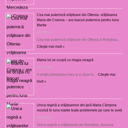
Cea mai puternică vrăjitoare din Oltenia- vrăjitoarea
Maria din Craiova – are leacuri puternice pentru luna
Martie
25/03/2026
Cea mai puternică vrăjitoare din Oltenia și România, …
Citeşte mai mult »
Mama lui se ocupă cu magia neagră
05/12/2025
A simțit schimbarea mea şi a căzut în …
Citeşte mai
mult »
Unica regină a vrăjitoarelor din țară Maria Câmpina
rezolvă în luna martie toate problemele pe care le aveți
25/09/2025
Unica regină a vrăjitoarele din România, doamna