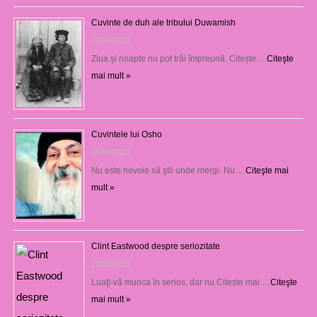
Cuvinte de duh ale tribului Duwamish
07/09/2023
Ziua şi noapte nu pot trăi împreună. Citește …
Citeşte
mai mult »
Cuvintele lui Osho
06/09/2023
Nu este nevoie să ştii unde mergi. Nu …
Citeşte mai
mult »
Clint Eastwood despre seriozitate
23/08/2023
Luaţi-vă munca în serios, dar nu Citește mai …
Citeşte
mai mult »