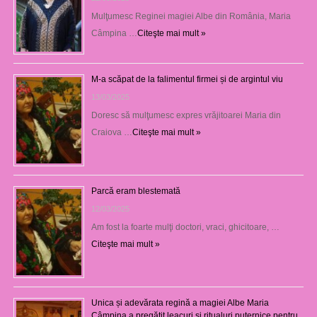
Mulţumesc Reginei magiei Albe din România, Maria
Câmpina …
Citeşte mai mult »
M-a scăpat de la falimentul firmei și de argintul viu
13/03/2025
Doresc să mulţumesc expres vrăjitoarei Maria din
Craiova …
Citeşte mai mult »
Parcă eram blestemată
12/03/2025
Am fost la foarte mulţi doctori, vraci, ghicitoare, …
Citeşte mai mult »
Unica și adevărata regină a magiei Albe Maria
Câmpina a pregătit leacuri și ritualuri puternice pentru