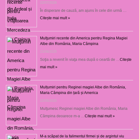
22/07/2026
În disperare de cauză, am ajuns în cele din urmă …
Citește mai mult »
Mulţumiri recente din America pentru Regina Magiei
Albe din România, Maria Câmpina
23/08/2025
Soţia a revenit în viaţa mea după o ceartă de …
Citește
mai mult »
Mulțumiri pentru Reginei magiei Albe din România,
Maria Câmpina din țară și America
22/05/2025
Mulţumesc Reginei magiei Albe din România, Maria
Câmpina deoarece m-a …
Citește mai mult »
M-a scăpat de la falimentul firmei și de argintul viu