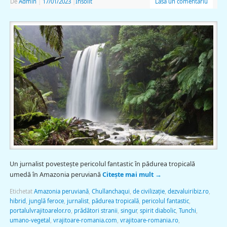
De
Admin
|
17/01/2023
|
Insolit
Lasă un comentariu
Un jurnalist povesteşte pericolul fantastic în pădurea tropicală
umedă în Amazonia peruviană
Citește mai mult
→
Etichetat
Amazonia peruviană
,
Chullanchaqui
,
de civilizaţie
,
dezvaluiribiz.ro
,
hibrid
,
junglă feroce
,
jurnalist
,
pădurea tropicală
,
pericolul fantastic
,
portalulvrajitoarelor.ro
,
prădători stranii
,
singur
,
spirit diabolic
,
Tunchi
,
umano-vegetal
,
vrajitoare-romania.com
,
vrajitoare-romania.ro
,