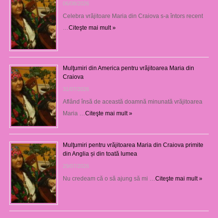
06/08/2026
Celebra vrăjitoare Maria din Craiova s-a întors recent
…
Citeşte mai mult »
Mulţumiri din America pentru vrăjitoarea Maria din
Craiova
31/07/2026
Aflând însă de această doamnă minunată vrăjitoarea
Maria …
Citeşte mai mult »
Mulţumiri pentru vrăjitoarea Maria din Craiova primite
din Anglia și din toată lumea
29/07/2026
Nu credeam că o să ajung să mi …
Citeşte mai mult »