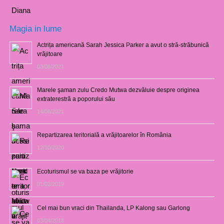
Magia in lume
Actrița americană Sarah Jessica Parker a avut o stră-străbunică
vrăjitoare
03/08/2021
Marele şaman zulu Credo Mutwa dezvăluie despre originea
extraterestră a poporului său
14/06/2021
Repartizarea teritorială a vrăjitoarelor în România
12/10/2020
Ecoturismul se va baza pe vrăjitorie
01/02/2019
Cel mai bun vraci din Thailanda, LP Kalong sau Garlong
03/04/2018