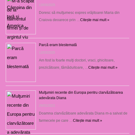
13/03/2025
Doresc să mulţumesc expres vrăjitoarei Maria din
Craiova deoarece prin …
Citește mai mult »
Parcă eram blestemată
12/03/2025
Am fost la foarte mulţi doctori, vraci, ghicitoare,
prezicătoare, tămăduitoare, …
Citește mai mult »
Mulţumiri recente din Europa pentru clarvăzătoarea
adevărata Diana
29/01/2021
Doamna clarvăzătoare adevărata Diana m-a salvat de
farmecele pe care …
Citește mai mult »