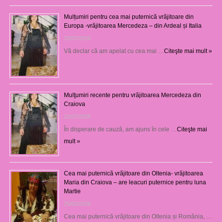
Mulțumiri pentru cea mai puternică vrăjitoare din
Europa -vrăjitoarea Mercedeza – din Ardeal și Italia
23/07/2026
Vă declar că am apelat cu cea mai …
Citeşte mai mult »
Mulţumiri recente pentru vrăjitoarea Mercedeza din
Craiova
22/07/2026
În disperare de cauză, am ajuns în cele …
Citeşte mai
mult »
Cea mai puternică vrăjitoare din Oltenia- vrăjitoarea
Maria din Craiova – are leacuri puternice pentru luna
Martie
25/03/2026
Cea mai puternică vrăjitoare din Oltenia și România, …