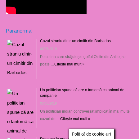
Paranormal
Cazul straniu dintr-un cimitir din Barbados
06/05/2019
Pe colina care străjuieşte golful Oistin din Antile, se
poate …
Citește mai mult »
Un politician spune că are o fantomă ca animal de
companie
05/05/2019
Un politician indian controversat implicat în mai multe
cazuri de …
Citește mai mult »
Politică de cookie-uri
Fantome în preerie