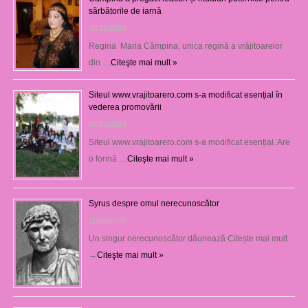
sărbătorile de iarnă
26/12/2023
Regina Maria Câmpina, unica regină a vrăjitoarelor
din …
Citeşte mai mult »
Siteul www.vrajitoarero.com s-a modificat esențial în
vederea promovării
07/12/2023
Siteul www.vrajitoarero.com s-a modificat esențial. Are
o formă …
Citeşte mai mult »
Syrus despre omul nerecunoscător
11/09/2023
Un singur nerecunoscător dăunează Citește mai mult
→
Citeşte mai mult »