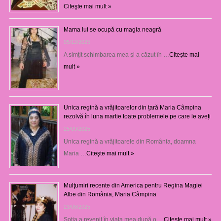
Citeşte mai mult »
Mama lui se ocupă cu magia neagră
05/12/2025
A simțit schimbarea mea şi a căzut în …
Citeşte mai
mult »
Unica regină a vrăjitoarelor din țară Maria Câmpina
rezolvă în luna martie toate problemele pe care le aveți
25/09/2025
Unica regină a vrăjitoarele din România, doamna
Maria …
Citeşte mai mult »
Mulţumiri recente din America pentru Regina Magiei
Albe din România, Maria Câmpina
23/08/2025
Soţia a revenit în viaţa mea după o …
Citeşte mai mult »