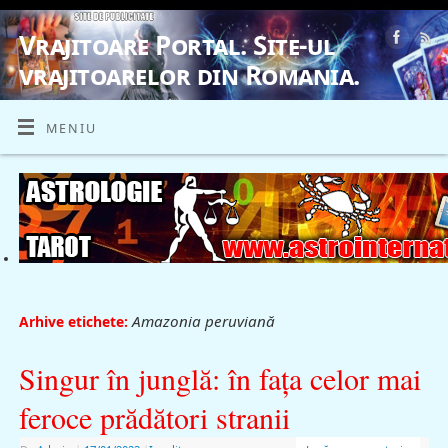
Vrajitoare Portal. Site-ul
vrajitoarelor din Romania.
VRAJITOARE, VRAJITOARELE, VRAJITOARE
MENIU
Amazonia peruviană
Arhive etichete:
Singur în junglă: în faţa celor mai
feroce prădători stranii