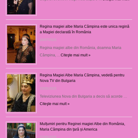
Regina magiei albe Maria Câmpina este unica regină
a Magiei declarată în România
16/07/2025
Regina magiei albe din România, doamna Maria
Câmpina, …
Citeşte mai mult »
Regina Magiei Albe Maria Câmpina, vedetă pentru
Nova TV din Bulgaria
23/05/2025
Televiziunea Nova din Bulgaria a decis să acorde …
Citeşte mai mult »
Mulțumiri pentru Reginei magiei Albe din România,
Maria Câmpina din țară și America
22/05/2025