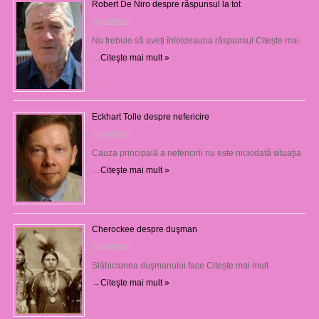
Robert De Niro despre răspunsul la tot
10/09/2023
Nu trebuie să aveți întotdeauna răspunsul Citește mai
…
Citeşte mai mult »
Eckhart Tolle despre nefericire
09/09/2023
Cauza principală a nefericirii nu este niciodată situaţia
…
Citeşte mai mult »
Cherockee despre duşman
08/09/2023
Slăbiciunea duşmanului face Citește mai mult
→
Citeşte mai mult »