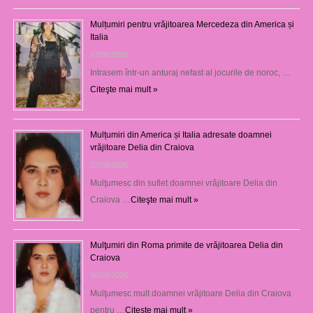
Mulțumiri pentru vrăjitoarea Mercedeza din America și
Italia
07/08/2026
Intrasem într-un anturaj nefast al jocurile de noroc, …
Citeşte mai mult »
Mulțumiri din America și Italia adresate doamnei
vrăjitoare Delia din Craiova
07/08/2026
Mulţumesc din suflet doamnei vrăjitoare Delia din
Craiova …
Citeşte mai mult »
Mulţumiri din Roma primite de vrăjitoarea Delia din
Craiova
06/08/2026
Mulţumesc mult doamnei vrăjitoare Delia din Craiova
pentru …
Citeşte mai mult »