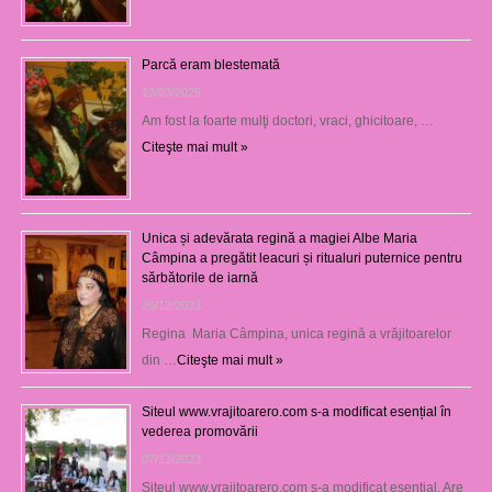
Parcă eram blestemată
12/03/2025
Am fost la foarte mulţi doctori, vraci, ghicitoare, …
Citeşte mai mult »
Unica și adevărata regină a magiei Albe Maria
Câmpina a pregătit leacuri și ritualuri puternice pentru
sărbătorile de iarnă
26/12/2023
Regina Maria Câmpina, unica regină a vrăjitoarelor
din …
Citeşte mai mult »
Siteul www.vrajitoarero.com s-a modificat esențial în
vederea promovării
07/12/2023
Siteul www.vrajitoarero.com s-a modificat esențial. Are