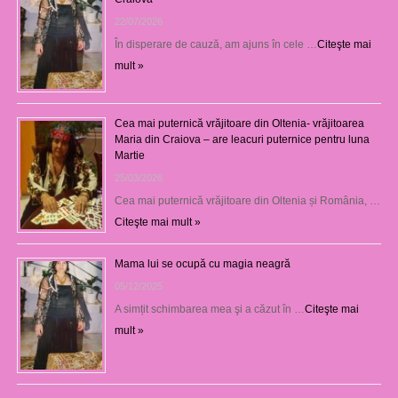
22/07/2026
În disperare de cauză, am ajuns în cele …
Citeşte mai
mult »
Cea mai puternică vrăjitoare din Oltenia- vrăjitoarea
Maria din Craiova – are leacuri puternice pentru luna
Martie
25/03/2026
Cea mai puternică vrăjitoare din Oltenia și România, …
Citeşte mai mult »
Mama lui se ocupă cu magia neagră
05/12/2025
A simțit schimbarea mea şi a căzut în …
Citeşte mai
mult »