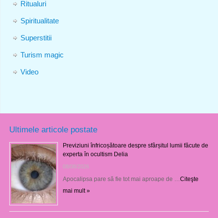
Ritualuri
Spiritualitate
Superstitii
Turism magic
Video
Ultimele articole postate
Previziuni înfricoșătoare despre sfârșitul lumii făcute de
experta în ocultism Delia
08/08/2026
Apocalipsa pare să fie tot mai aproape de …
Citeşte
mai mult »