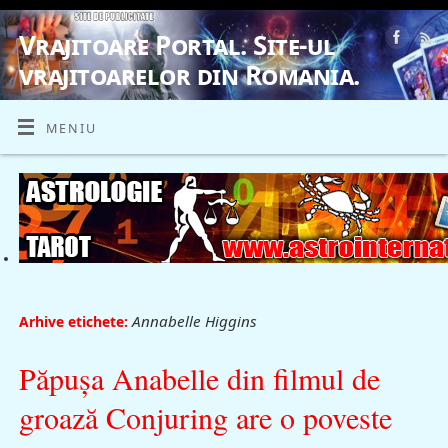
Vrajitoare Portal. Site-ul
vrajitoarelor din Romania.
VRAJITOARE, VRAJITOARELE, VRAJITOARE
MENIU
Annabelle Higgins
Arhive etichete:
Păpuşa Anabelle din filmul de
groază Conjuring are o poveste