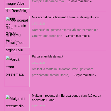
Câmpina deoarece m-a …
Citește mai mult »
M-a scăpat de la falimentul firmei și de argintul viu
13/03/2025
Doresc să mulţumesc expres vrăjitoarei Maria din
Craiova deoarece prin …
Citește mai mult »
Parcă eram blestemată
12/03/2025
Am fost la foarte mulţi doctori, vraci, ghicitoare,
prezicătoare, tămăduitoare, …
Citește mai mult »
Mulţumiri recente din Europa pentru clarvăzătoarea
adevărata Diana
29/01/2021