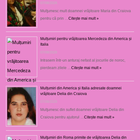
07/08/2026
Mulţumesc mult doamnei vrăjitoare Maria din Craiova
pentru că prin …
Citește mai mult »
Mulțumiri pentru vrăjitoarea Mercedeza din America și
Italia
07/08/2026
Intrasem într-un anturaj nefast al jocurile de noroc,
pierdeam zilele …
Citește mai mult »
Mulțumiri din America și Italia adresate doamnei
vrăjitoare Delia din Craiova
07/08/2026
Mulţumesc din suflet doamnei vrăjitoare Delia din
Craiova pentru ajutorul …
Citește mai mult »
Mulţumiri din Roma primite de vrăjitoarea Delia din