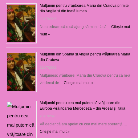
Mulţumiri pentru vrăjitoarea Maria din Craiova primite
din Anglia și din toată lumea
29/07/2026
Nu credeam că o să ajung să mi se facă …
Citește mai
mult »
Mulţumiri din Spania şi Anglia pentru vrăjitoarea Maria
din Craiova
28/07/2026
Mulţumesc vrăjitoarei Maria din Craiova pentru că m-a
vindecat de …
Citește mai mult »
Mulțumiri pentru cea mai puternică vrăjitoare din
Europa -vrăjitoarea Mercedeza – din Ardeal și Italia
23/07/2026
Vă declar că am apelat cu cea mai mare speranţă …
Citește mai mult »