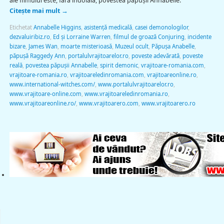
ale filmului este, fără îndoială, povestea păpuşii Annabelle.
Citește mai mult
→
Etichetat
Annabelle Higgins
,
asistență medicală
,
casei demonologilor
,
dezvaluiribiz.ro
,
Ed și Lorraine Warren
,
filmul de groază Conjuring
,
incidente
bizare
,
James Wan
,
moarte misterioasă
,
Muzeul ocult
,
Păpuşa Anabelle
,
păpușă Raggedy Ann
,
portalulvrajitoarelor.ro
,
poveste adevărată
,
poveste
reală
,
povestea păpuşii Annabelle
,
spirit demonic
,
vrajitoare-romania.com
,
vrajitoare-romania.ro
,
vrajitoareledinromania.com
,
vrajitoareonline.ro
,
www.international-witches.com/
,
www.portalulvrajitoarelor.ro
,
www.vrajitoare-online.com
,
www.vrajitoareledinromania.ro
,
www.vrajitoareonline.ro/
,
www.vrajitoarero.com
,
www.vrajitoarero.ro