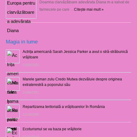
Doamna clarvăzătoare adevărata Diana m-a salvat de
farmecele pe care …
Citește mai mult »
Magia in lume
Actrița americană Sarah Jessica Parker a avut o stră-străbunică
vrăjitoare
03/08/2021
Marele şaman zulu Credo Mutwa dezvăluie despre originea
extraterestră a poporului său
14/06/2021
Repartizarea teritorială a vrăjitoarelor în România
12/10/2020
Ecoturismul se va baza pe vrăjitorie
01/02/2019