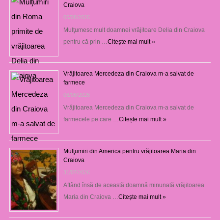
Craiova
06/08/2026
Mulţumesc mult doamnei vrăjitoare Delia din Craiova
pentru că prin …
Citește mai mult »
Vrăjitoarea Mercedeza din Craiova m-a salvat de
farmece
06/08/2026
Vrăjitoarea Mercedeza din Craiova m-a salvat de
farmecele pe care …
Citește mai mult »
Mulţumiri din America pentru vrăjitoarea Maria din
Craiova
31/07/2026
Aflând însă de această doamnă minunată vrăjitoarea
Maria din Craiova …
Citește mai mult »