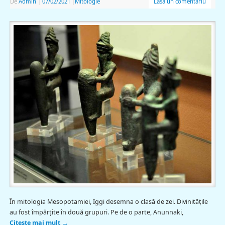
De
Admin
|
07/02/2021
|
Mitologie
Lasă un comentariu
În mitologia Mesopotamiei, Iggi desemna o clasă de zei. Divinitățile
au fost împărțite în două grupuri. Pe de o parte, Anunnaki,
Citește mai mult
→