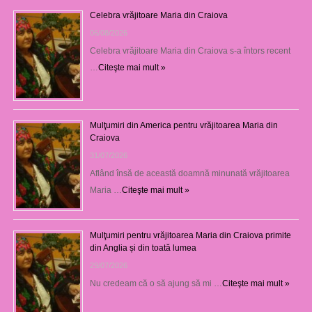
Celebra vrăjitoare Maria din Craiova
06/08/2026
Celebra vrăjitoare Maria din Craiova s-a întors recent
…
Citeşte mai mult »
Mulţumiri din America pentru vrăjitoarea Maria din
Craiova
31/07/2026
Aflând însă de această doamnă minunată vrăjitoarea
Maria …
Citeşte mai mult »
Mulţumiri pentru vrăjitoarea Maria din Craiova primite
din Anglia și din toată lumea
29/07/2026
Nu credeam că o să ajung să mi …
Citeşte mai mult »