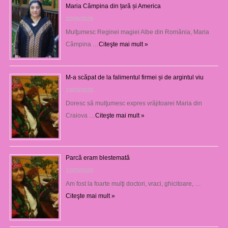
Maria Câmpina din țară și America
22/05/2025
Mulţumesc Reginei magiei Albe din România, Maria
Câmpina …
Citeşte mai mult »
M-a scăpat de la falimentul firmei și de argintul viu
13/03/2025
Doresc să mulţumesc expres vrăjitoarei Maria din
Craiova …
Citeşte mai mult »
Parcă eram blestemată
12/03/2025
Am fost la foarte mulţi doctori, vraci, ghicitoare, …
Citeşte mai mult »