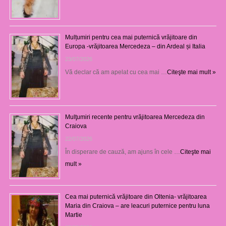
Mulțumiri pentru cea mai puternică vrăjitoare din
Europa -vrăjitoarea Mercedeza – din Ardeal și Italia
23/07/2026
Vă declar că am apelat cu cea mai …
Citeşte mai mult »
Mulţumiri recente pentru vrăjitoarea Mercedeza din
Craiova
22/07/2026
În disperare de cauză, am ajuns în cele …
Citeşte mai
mult »
Cea mai puternică vrăjitoare din Oltenia- vrăjitoarea
Maria din Craiova – are leacuri puternice pentru luna
Martie