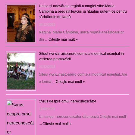
Unica și adevărata regină a magiei Albe Maria
Câmpina a pregătit leacuri și ritualuri puternice pentru
sărbătorile de iarnă
26/12/2023
Regina Maria Câmpina, unica regină a vrăjitoarelor
din …
Citeşte mai mult »
Siteul www.vrajitoarero.com s-a modificat esențial în
vederea promovării
07/12/2023
Siteul www.vrajitoarero.com s-a modificat esențial. Are
o formă …
Citeşte mai mult »
Syrus despre omul nerecunoscător
11/09/2023
Un singur nerecunoscător dăunează Citește mai mult
→
Citeşte mai mult »