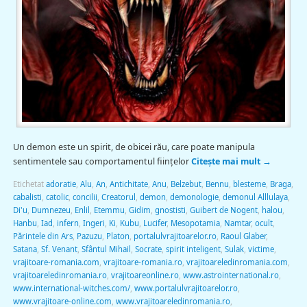
Un demon este un spirit, de obicei rău, care poate manipula
sentimentele sau comportamentul fiinţelor
Citește mai mult
→
Etichetat
adoratie
,
Alu
,
An
,
Antichitate
,
Anu
,
Belzebut
,
Bennu
,
blesteme
,
Braga
,
cabalisti
,
catolic
,
concilii
,
Creatorul
,
demon
,
demonologie
,
demonul Alllulaya
,
Di'u
,
Dumnezeu
,
Enlil
,
Etemmu
,
Gidim
,
gnostisti
,
Guibert de Nogent
,
halou
,
Hanbu
,
Iad
,
infern
,
Ingeri
,
Ki
,
Kubu
,
Lucifer
,
Mesopotamia
,
Namtar
,
ocult
,
Părintele din Ars
,
Pazuzu
,
Platon
,
portalulvrajitoarelor.ro
,
Raoul Glaber
,
Satana
,
Sf. Venant
,
Sfântul Mihail
,
Socrate
,
spirit inteligent
,
Sulak
,
victime
,
vrajitoare-romania.com
,
vrajitoare-romania.ro
,
vrajitoareledinromania.com
,
vrajitoareledinromania.ro
,
vrajitoareonline.ro
,
www.astrointernational.ro
,
www.international-witches.com/
,
www.portalulvrajitoarelor.ro
,
www.vrajitoare-online.com
,
www.vrajitoareledinromania.ro
,