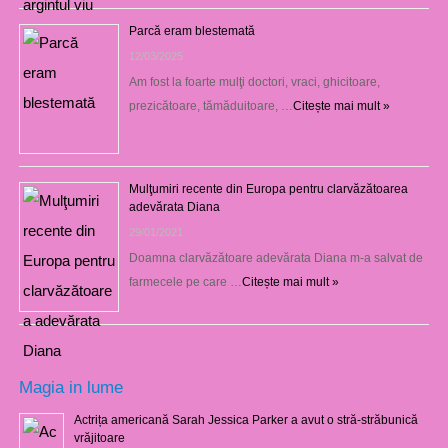
Parcă eram blestemată
12/03/2025
Am fost la foarte mulţi doctori, vraci, ghicitoare,
prezicătoare, tămăduitoare, …
Citește mai mult »
Mulţumiri recente din Europa pentru clarvăzătoarea
adevărata Diana
29/01/2021
Doamna clarvăzătoare adevărata Diana m-a salvat de
farmecele pe care …
Citește mai mult »
Magia in lume
Actrița americană Sarah Jessica Parker a avut o stră-străbunică
vrăjitoare