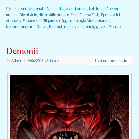
Etichetat
Anu
,
Anunnaki
,
Asiri antica
,
Assurbanipal
,
babiloniană
,
creara
omului
,
Divinitățile
,
divinitățile htonice
,
Enlil
,
Enuma Elish
,
Epopeea lui
Atrahasis
,
Epopeea lui Gilgamesh
,
Iggi
,
mitologia Mesopotamiei
,
Nabucodonosor I
,
Ninive
,
Potopul
,
regele zeilor
,
Zeii Igigi
,
zeul Marduk
Demonii
De
Admin
|
19/06/2016
|
Articole
Lasă un comentariu