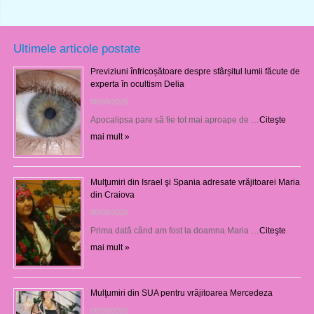
Ultimele articole postate
Previziuni înfricoșătoare despre sfârșitul lumii făcute de
experta în ocultism Delia
08/08/2026
Apocalipsa pare să fie tot mai aproape de …
Citeşte
mai mult »
Mulţumiri din Israel şi Spania adresate vrăjitoarei Maria
din Craiova
08/08/2026
Prima dată când am fost la doamna Maria …
Citeşte
mai mult »
Mulţumiri din SUA pentru vrăjitoarea Mercedeza
08/08/2026