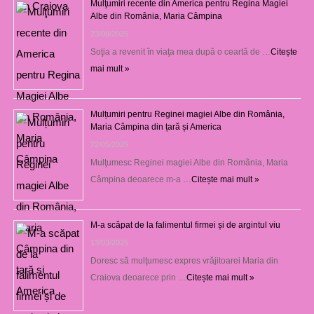
Mulţumiri recente din America pentru Regina Magiei
Albe din România, Maria Câmpina
23/08/2025
Soţia a revenit în viaţa mea după o ceartă de …
Citește
mai mult »
Mulțumiri pentru Reginei magiei Albe din România,
Maria Câmpina din țară și America
22/05/2025
Mulţumesc Reginei magiei Albe din România, Maria
Câmpina deoarece m-a …
Citește mai mult »
M-a scăpat de la falimentul firmei și de argintul viu
13/03/2025
Doresc să mulţumesc expres vrăjitoarei Maria din
Craiova deoarece prin …
Citește mai mult »