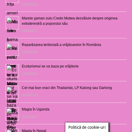
03/08/2021
Marele şaman zulu Credo Mutwa dezvăluie despre originea
extraterestră a poporului său
14/06/2021
Repartizarea teritorială a vrăjitoarelor în România
12/10/2020
Ecoturismul se va baza pe vrăjitorie
01/02/2019
Cel mai bun vraci din Thailanda, LP Kalong sau Garlong
03/04/2018
Magia în Uganda
28/02/2017
Politică de cookie-uri
Magia în Nepal