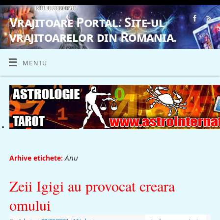
Vrajitoare Portal. Site-ul
vrajitoarelor din Romania.
VRAJITOARE, VRAJITOARELE, VRAJITOARE
MENIU
Anu
Arhive etichete:
Zeii Igigi au provocat creara
omului