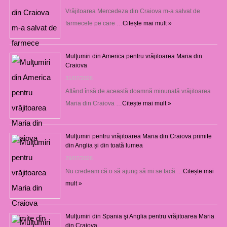
Vrăjitoarea Mercedeza din Craiova m-a salvat de
farmecele pe care …
Citește mai mult »
Mulţumiri din America pentru vrăjitoarea Maria din
Craiova
31/07/2026
Aflând însă de această doamnă minunată vrăjitoarea
Maria din Craiova …
Citește mai mult »
Mulţumiri pentru vrăjitoarea Maria din Craiova primite
din Anglia și din toată lumea
29/07/2026
Nu credeam că o să ajung să mi se facă …
Citește mai
mult »
Mulţumiri din Spania şi Anglia pentru vrăjitoarea Maria
din Craiova