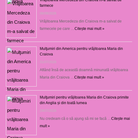
farmece
06/08/2026
Vrăjitoarea Mercedeza din Craiova m-a salvat de
farmecele pe care …
Citește mai mult »
Mulţumiri din America pentru vrăjitoarea Maria din
Craiova
31/07/2026
Aflând însă de această doamnă minunată vrăjitoarea
Maria din Craiova …
Citește mai mult »
Mulţumiri pentru vrăjitoarea Maria din Craiova primite
din Anglia și din toată lumea
29/07/2026
Nu credeam că o să ajung să mi se facă …
Citește mai
mult »