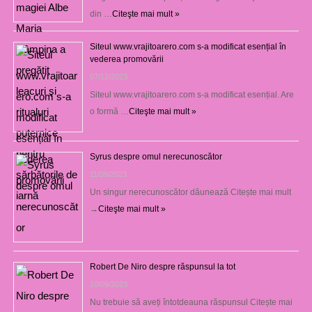
din …
Citeşte mai mult »
Siteul www.vrajitoarero.com s-a modificat esențial în
vederea promovării
07/12/2023
Siteul www.vrajitoarero.com s-a modificat esențial. Are
o formă …
Citeşte mai mult »
Syrus despre omul nerecunoscător
11/09/2023
Un singur nerecunoscător dăunează Citește mai mult
→
Citeşte mai mult »
Robert De Niro despre răspunsul la tot
10/09/2023
Nu trebuie să aveți întotdeauna răspunsul Citește mai