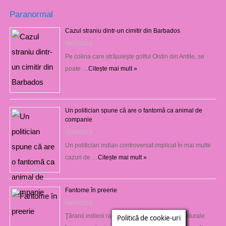
Paranormal
Cazul straniu dintr-un cimitir din Barbados
06/05/2019
Pe colina care străjuieşte golful Oistin din Antile, se
poate …
Citește mai mult »
Un politician spune că are o fantomă ca animal de
companie
05/05/2019
Un politician indian controversat implicat în mai multe
cazuri de …
Citește mai mult »
Fantome în preerie
04/05/2019
Ţăranii indieni raportează fenomene supranaturale
Politică de cookie-uri