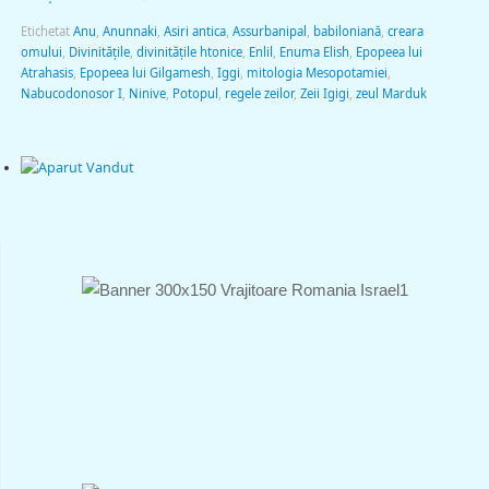
Etichetat
Anu
,
Anunnaki
,
Asiri antica
,
Assurbanipal
,
babiloniană
,
creara
omului
,
Divinitățile
,
divinitățile htonice
,
Enlil
,
Enuma Elish
,
Epopeea lui
Atrahasis
,
Epopeea lui Gilgamesh
,
Iggi
,
mitologia Mesopotamiei
,
Nabucodonosor I
,
Ninive
,
Potopul
,
regele zeilor
,
Zeii Igigi
,
zeul Marduk