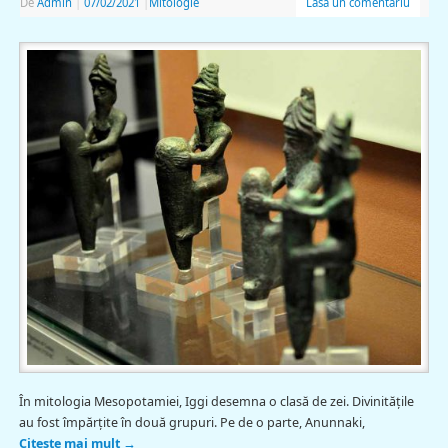
De
Admin
|
07/02/2021
|
Mitologie
Lasă un comentariu
În mitologia Mesopotamiei, Iggi desemna o clasă de zei. Divinitățile
au fost împărțite în două grupuri. Pe de o parte, Anunnaki,
Citește mai mult
→