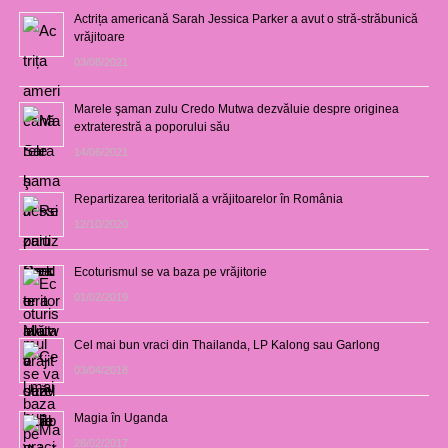
Actrița americană Sarah Jessica Parker a avut o stră-străbunică
vrăjitoare
03/08/2021
Marele şaman zulu Credo Mutwa dezvăluie despre originea
extraterestră a poporului său
14/06/2021
Repartizarea teritorială a vrăjitoarelor în România
12/10/2020
Ecoturismul se va baza pe vrăjitorie
01/02/2019
Cel mai bun vraci din Thailanda, LP Kalong sau Garlong
03/04/2018
Magia în Uganda
28/02/2017