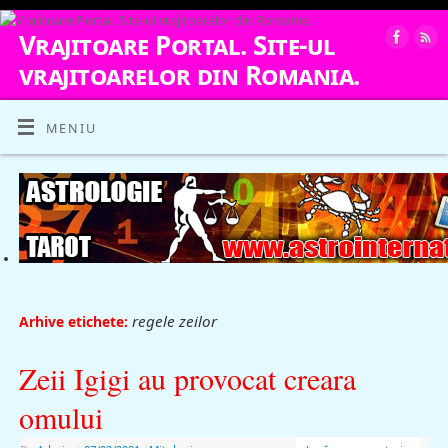
Vrajitoare Portal. Site-ul
vrajitoarelor din Romania.
VRAJITOARE, VRAJITOARELE, VRAJITOARE
MENIU
regele zeilor
Arhive etichete:
Zeii Igigi au provocat creara
omului