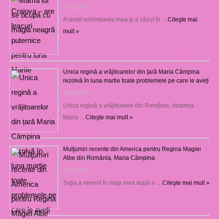
05/12/2025
A simțit schimbarea mea şi a căzut în …
Citeşte mai
mult »
Unica regină a vrăjitoarelor din țară Maria Câmpina
rezolvă în luna martie toate problemele pe care le aveți
25/09/2025
Unica regină a vrăjitoarele din România, doamna
Maria …
Citeşte mai mult »
Mulţumiri recente din America pentru Regina Magiei
Albe din România, Maria Câmpina
23/08/2025
Soţia a revenit în viaţa mea după o …
Citeşte mai mult »