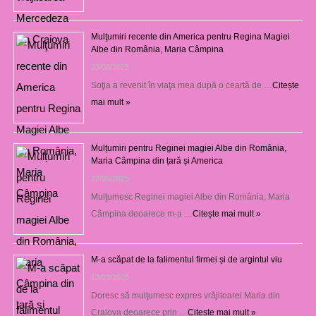
Mulţumiri recente din America pentru Regina Magiei
Albe din România, Maria Câmpina
23/08/2025
Soţia a revenit în viaţa mea după o ceartă de …
Citește
mai mult »
Mulțumiri pentru Reginei magiei Albe din România,
Maria Câmpina din țară și America
22/05/2025
Mulţumesc Reginei magiei Albe din România, Maria
Câmpina deoarece m-a …
Citește mai mult »
M-a scăpat de la falimentul firmei și de argintul viu
13/03/2025
Doresc să mulţumesc expres vrăjitoarei Maria din
Craiova deoarece prin …
Citește mai mult »