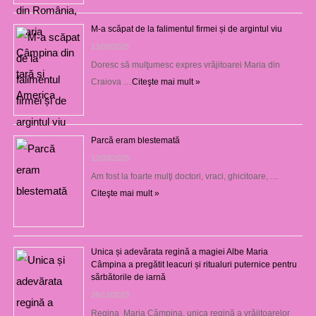
M-a scăpat de la falimentul firmei și de argintul viu
13/03/2025
Doresc să mulţumesc expres vrăjitoarei Maria din
Craiova …
Citeşte mai mult »
Parcă eram blestemată
12/03/2025
Am fost la foarte mulţi doctori, vraci, ghicitoare, …
Citeşte mai mult »
Unica și adevărata regină a magiei Albe Maria
Câmpina a pregătit leacuri și ritualuri puternice pentru
sărbătorile de iarnă
26/12/2023
Regina Maria Câmpina, unica regină a vrăjitoarelor