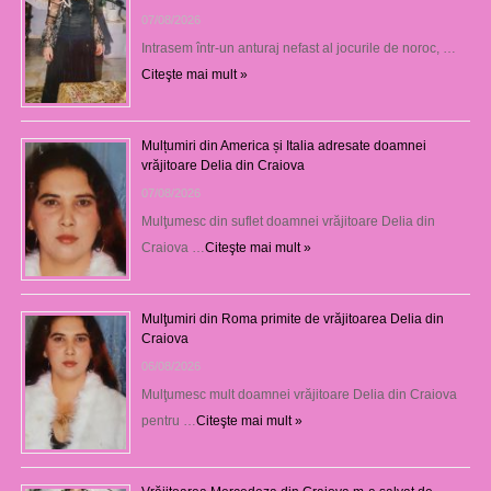
07/08/2026
Intrasem într-un anturaj nefast al jocurile de noroc, …
Citeşte mai mult »
Mulțumiri din America și Italia adresate doamnei
vrăjitoare Delia din Craiova
07/08/2026
Mulţumesc din suflet doamnei vrăjitoare Delia din
Craiova …
Citeşte mai mult »
Mulţumiri din Roma primite de vrăjitoarea Delia din
Craiova
06/08/2026
Mulţumesc mult doamnei vrăjitoare Delia din Craiova
pentru …
Citeşte mai mult »