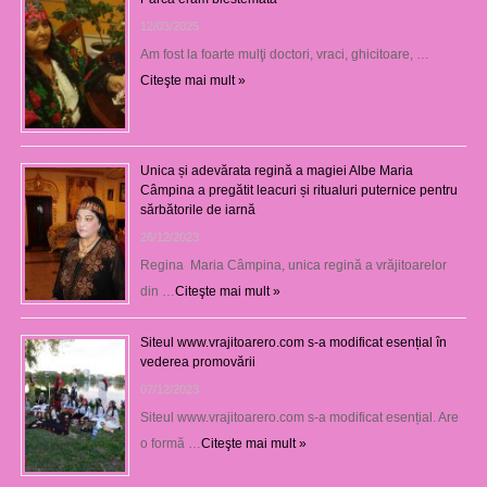
12/03/2025
Am fost la foarte mulţi doctori, vraci, ghicitoare, …
Citeşte mai mult »
Unica și adevărata regină a magiei Albe Maria
Câmpina a pregătit leacuri și ritualuri puternice pentru
sărbătorile de iarnă
26/12/2023
Regina Maria Câmpina, unica regină a vrăjitoarelor
din …
Citeşte mai mult »
Siteul www.vrajitoarero.com s-a modificat esențial în
vederea promovării
07/12/2023
Siteul www.vrajitoarero.com s-a modificat esențial. Are
o formă …
Citeşte mai mult »