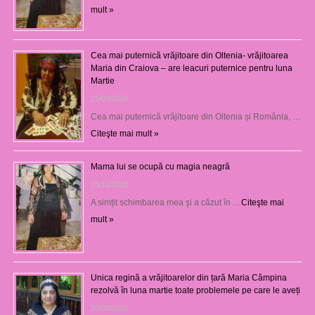
mult »
Cea mai puternică vrăjitoare din Oltenia- vrăjitoarea
Maria din Craiova – are leacuri puternice pentru luna
Martie
25/03/2026
Cea mai puternică vrăjitoare din Oltenia și România, …
Citeşte mai mult »
Mama lui se ocupă cu magia neagră
05/12/2025
A simțit schimbarea mea şi a căzut în …
Citeşte mai
mult »
Unica regină a vrăjitoarelor din țară Maria Câmpina
rezolvă în luna martie toate problemele pe care le aveți
25/09/2025