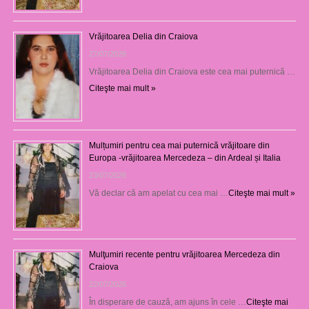
Vrăjitoarea Delia din Craiova
27/07/2026
Vrăjitoarea Delia din Craiova este cea mai puternică …
Citeşte mai mult »
Mulțumiri pentru cea mai puternică vrăjitoare din
Europa -vrăjitoarea Mercedeza – din Ardeal și Italia
23/07/2026
Vă declar că am apelat cu cea mai …
Citeşte mai mult »
Mulţumiri recente pentru vrăjitoarea Mercedeza din
Craiova
22/07/2026
În disperare de cauză, am ajuns în cele …
Citeşte mai