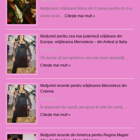
28/07/2026
Mulţumesc vrăjitoarei Maria din Craiova pentru că m-a
vindecat de …
Citește mai mult »
Mulțumiri pentru cea mai puternică vrăjitoare din
Europa -vrăjitoarea Mercedeza – din Ardeal și Italia
23/07/2026
Vă declar că am apelat cu cea mai mare speranţă …
Citește mai mult »
Mulţumiri recente pentru vrăjitoarea Mercedeza din
Craiova
22/07/2026
În disperare de cauză, am ajuns în cele din urmă …
Citește mai mult »
Mulţumiri recente din America pentru Regina Magiei