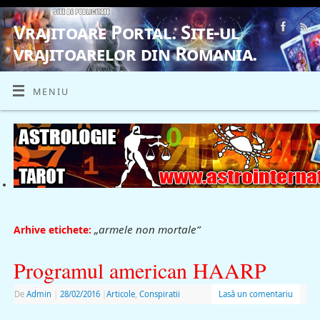
Vrajitoare Portal. Site-ul
vrajitoarelor din Romania.
VRAJITOARE, VRAJITOARELE, VRAJITOARE
MENIU
„armele non mortale”
Arhive etichete:
Programul american HAARP
De
Admin
|
28/02/2016
|
Articole
,
Conspiratii
Lasă un comentariu