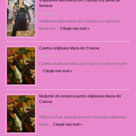
Vrăjitoarea Mercedeza din Craiova m-a salvat de
farmece
06/08/2026
Vrăjitoarea Mercedeza din Craiova m-a salvat de
farmecele …
Citeşte mai mult »
Celebra vrăjitoare Maria din Craiova
06/08/2026
Celebra vrăjitoare Maria din Craiova s-a întors recent
…
Citeşte mai mult »
Mulţumiri din America pentru vrăjitoarea Maria din
Craiova
31/07/2026
Aflând însă de această doamnă minunată vrăjitoarea
Maria …
Citeşte mai mult »