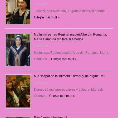
23/05/2025
Televiziunea Nova din Bulgaria a decis să acorde …
Citeşte mai mult »
Mulțumiri pentru Reginei magiei Albe din România,
Maria Câmpina din țară și America
22/05/2025
Mulţumesc Reginei magiei Albe din România, Maria
Câmpina …
Citeşte mai mult »
M-a scăpat de la falimentul firmei și de argintul viu
13/03/2025
Doresc să mulţumesc expres vrăjitoarei Maria din
Craiova …
Citeşte mai mult »
Parcă eram blestemată