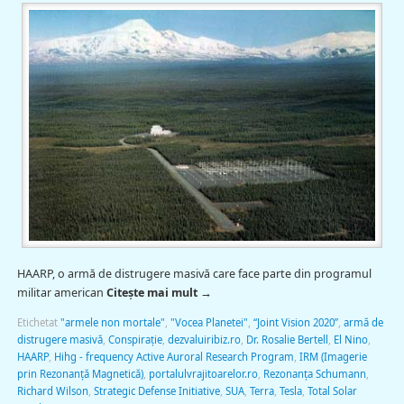
HAARP, o armă de distrugere masivă care face parte din programul
militar american
Citește mai mult
→
Etichetat
"armele non mortale"
,
"Vocea Planetei"
,
“Joint Vision 2020”
,
armă de
distrugere masivă
,
Conspiraţie
,
dezvaluiribiz.ro
,
Dr. Rosalie Bertell
,
El Nino
,
HAARP
,
Hihg - frequency Active Auroral Research Program
,
IRM (Imagerie
prin Rezonanţă Magnetică)
,
portalulvrajitoarelor.ro
,
Rezonanţa Schumann
,
Richard Wilson
,
Strategic Defense Initiative
,
SUA
,
Terra
,
Tesla
,
Total Solar