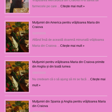
Vrăjitoarea Mercedeza din Craiova m-a salvat de
farmecele pe care …
Citește mai mult »
Mulţumiri din America pentru vrăjitoarea Maria din
Craiova
31/07/2026
Aflând însă de această doamnă minunată vrăjitoarea
Maria din Craiova …
Citește mai mult »
Mulţumiri pentru vrăjitoarea Maria din Craiova primite
din Anglia și din toată lumea
29/07/2026
Nu credeam că o să ajung să mi se facă …
Citește mai
mult »
Mulţumiri din Spania şi Anglia pentru vrăjitoarea Maria
din Craiova