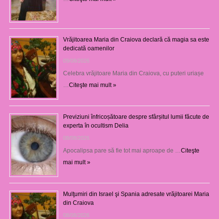
Vrăjitoarea Maria din Craiova declară că magia sa este
dedicată oamenilor
09/08/2026
Celebra vrăjitoare Maria din Craiova, cu puteri uriașe
…
Citeşte mai mult »
Previziuni înfricoșătoare despre sfârșitul lumii făcute de
experta în ocultism Delia
08/08/2026
Apocalipsa pare să fie tot mai aproape de …
Citeşte
mai mult »
Mulţumiri din Israel şi Spania adresate vrăjitoarei Maria
din Craiova
08/08/2026