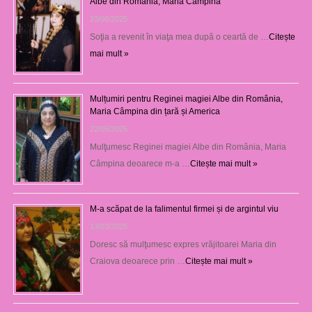
Albe din România, Maria Câmpina
23/08/2025
Soţia a revenit în viaţa mea după o ceartă de …
Citește
mai mult »
Mulțumiri pentru Reginei magiei Albe din România,
Maria Câmpina din țară și America
22/05/2025
Mulţumesc Reginei magiei Albe din România, Maria
Câmpina deoarece m-a …
Citește mai mult »
M-a scăpat de la falimentul firmei și de argintul viu
13/03/2025
Doresc să mulţumesc expres vrăjitoarei Maria din
Craiova deoarece prin …
Citește mai mult »