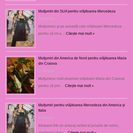
Mulţumiri din SUA pentru vrăjitoarea Mercedeza
08/08/2026
Mulţumesc şi pe această cale vrăjitoarei Mercedeza
pentru că mi-a …
Citește mai mult »
Mulţumiri din America de Nord pentru vrăjitoarea Maria
din Craiova
07/08/2026
Mulţumesc mult doamnei vrăjitoare Maria din Craiova
pentru că prin …
Citește mai mult »
Mulțumiri pentru vrăjitoarea Mercedeza din America și
Italia
07/08/2026
Intrasem într-un anturaj nefast al jocurile de noroc,
pierdeam zilele …
Citește mai mult »