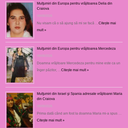
Mulţumiri din Europa pentru vrăjitoarea Delia din
Craiova
09/08/2026
Nu visam că o să ajung să mi se facă …
Citește mai
mult »
Mulţumiri din Europa pentru vrăjitoarea Mercedeza
09/08/2026
Doamna vrăjitoare Mercedeza pentru mine este ca un
înger păzitor, …
Citește mai mult »
Mulţumiri din Israel şi Spania adresate vrăjitoarei Maria
din Craiova
08/08/2026
Prima dată când am fost la doamna Maria mi-a spus …
Citește mai mult »