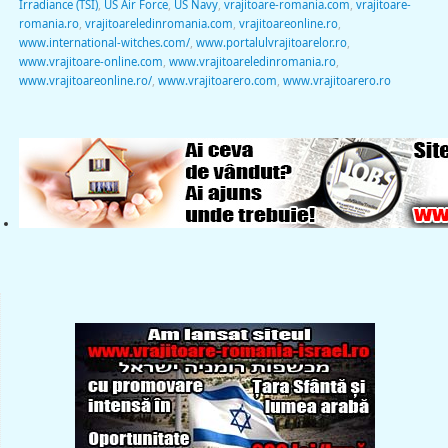
Irradiance (TSI)
,
US Air Force
,
US Navy
,
vrajitoare-romania.com
,
vrajitoare-
romania.ro
,
vrajitoareledinromania.com
,
vrajitoareonline.ro
,
www.international-witches.com/
,
www.portalulvrajitoarelor.ro
,
www.vrajitoare-online.com
,
www.vrajitoareledinromania.ro
,
www.vrajitoareonline.ro/
,
www.vrajitoarero.com
,
www.vrajitoarero.ro