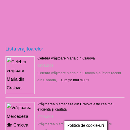
Lista vrajitoarelor
Celebra vrăjitoare Maria din Craiova
06/08/2026
Celebra vrăjitoare Maria din Craiova s-a întors recent
din Canada, …
Citește mai mult »
Vrăjitoarea Mercedeza din Craiova este cea mai
eficientă şi căutată
27/07/2026
Vrăjitoarea Mercedeza din Craiova vine este cu
Politică de cookie-uri