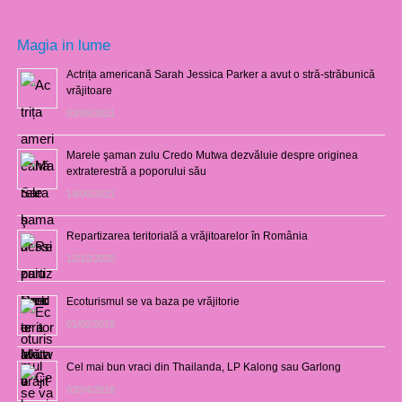
Magia in lume
Actrița americană Sarah Jessica Parker a avut o stră-străbunică
vrăjitoare
03/08/2021
Marele şaman zulu Credo Mutwa dezvăluie despre originea
extraterestră a poporului său
14/06/2021
Repartizarea teritorială a vrăjitoarelor în România
12/10/2020
Ecoturismul se va baza pe vrăjitorie
01/02/2019
Cel mai bun vraci din Thailanda, LP Kalong sau Garlong
03/04/2018