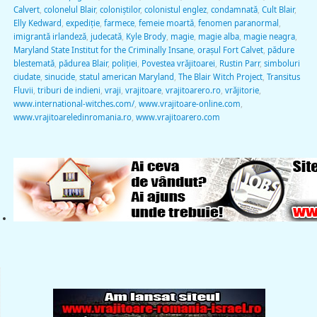
Calvert
,
colonelul Blair
,
coloniștilor
,
colonistul englez
,
condamnată
,
Cult Blair
,
Elly Kedward
,
expediţie
,
farmece
,
femeie moartă
,
fenomen paranormal
,
imigrantă irlandeză
,
judecată
,
Kyle Brody
,
magie
,
magie alba
,
magie neagra
,
Maryland State Institut for the Criminally Insane
,
orașul Fort Calvet
,
pădure
blestemată
,
pădurea Blair
,
poliției
,
Povestea vrăjitoarei
,
Rustin Parr
,
simboluri
ciudate
,
sinucide
,
statul american Maryland
,
The Blair Witch Project
,
Transitus
Fluvii
,
triburi de indieni
,
vraji
,
vrajitoare
,
vrajitoarero.ro
,
vrăjitorie
,
www.international-witches.com/
,
www.vrajitoare-online.com
,
www.vrajitoareledinromania.ro
,
www.vrajitoarero.com