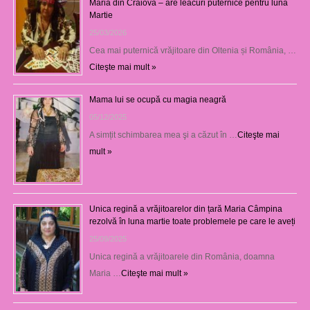
Maria din Craiova – are leacuri puternice pentru luna
Martie
25/03/2026
Cea mai puternică vrăjitoare din Oltenia și România, …
Citeşte mai mult »
Mama lui se ocupă cu magia neagră
05/12/2025
A simțit schimbarea mea şi a căzut în …
Citeşte mai
mult »
Unica regină a vrăjitoarelor din țară Maria Câmpina
rezolvă în luna martie toate problemele pe care le aveți
25/09/2025
Unica regină a vrăjitoarele din România, doamna
Maria …
Citeşte mai mult »