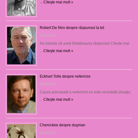
→
Citeşte mai mult »
Robert De Niro despre răspunsul la tot
10/09/2023
Nu trebuie să aveți întotdeauna răspunsul Citește mai
…
Citeşte mai mult »
Eckhart Tolle despre nefericire
09/09/2023
Cauza principală a nefericirii nu este niciodată situaţia
…
Citeşte mai mult »
Cherockee despre duşman
08/09/2023