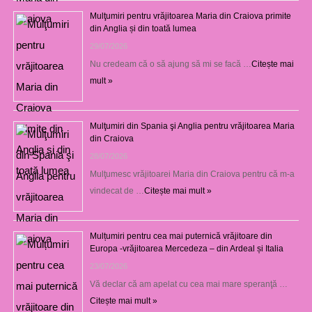
Mulţumiri pentru vrăjitoarea Maria din Craiova primite
din Anglia și din toată lumea
29/07/2026
Nu credeam că o să ajung să mi se facă …
Citește mai
mult »
Mulţumiri din Spania şi Anglia pentru vrăjitoarea Maria
din Craiova
28/07/2026
Mulţumesc vrăjitoarei Maria din Craiova pentru că m-a
vindecat de …
Citește mai mult »
Mulțumiri pentru cea mai puternică vrăjitoare din
Europa -vrăjitoarea Mercedeza – din Ardeal și Italia
23/07/2026
Vă declar că am apelat cu cea mai mare speranţă …
Citește mai mult »