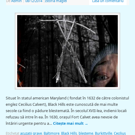
De
Admin
|
08/12/2014
|
Istoria magiei
Lasă un comentariu
Situat în statul american Maryland ( fondat în 1632 de către colonistul
englez Cecilius Calvert), Black Hills este cunoscută de mai multe
secole ca fiind o pădure blestemată. În secolul XVII-lea, indienii locali
refuzau să intre în ea. În 1630, orașul Fort Calvet avea nevoie de
întăriri urgente pentru a…
Citește mai mult
→
Etichetat
acuzații grave
,
Baltimore
,
Black Hills
,
blesteme
,
Burkittville
,
Cecilius