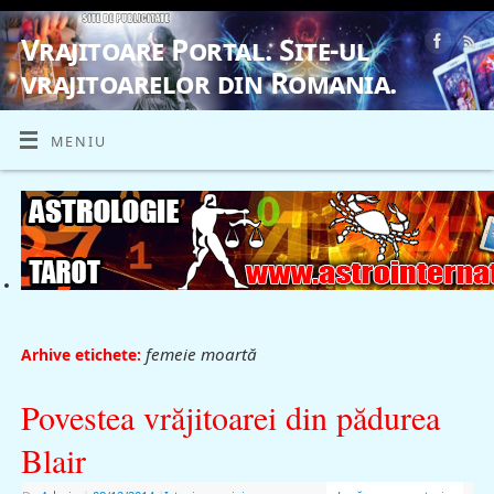
Vrajitoare Portal. Site-ul
vrajitoarelor din Romania.
VRAJITOARE, VRAJITOARELE, VRAJITOARE
MENIU
femeie moartă
Arhive etichete:
Povestea vrăjitoarei din pădurea
Blair