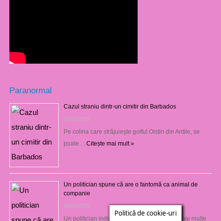
Paranormal
Cazul straniu dintr-un cimitir din Barbados
06/05/2019
Pe colina care străjuieşte golful Oistin din Antile, se
poate …
Citește mai mult »
Un politician spune că are o fantomă ca animal de
companie
05/05/2019
Politică de cookie-uri
Un politician indian controversat implicat în mai multe