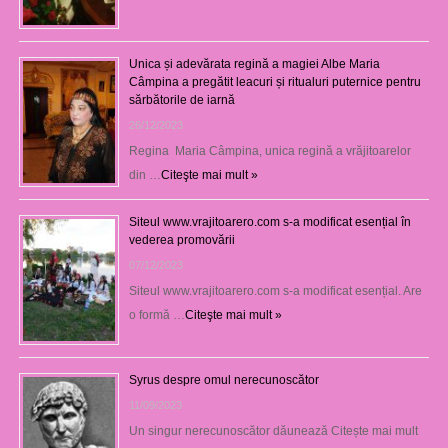
Unica și adevărata regină a magiei Albe Maria
Câmpina a pregătit leacuri și ritualuri puternice pentru
sărbătorile de iarnă
26/12/2023
Regina Maria Câmpina, unica regină a vrăjitoarelor
din …
Citeşte mai mult »
Siteul www.vrajitoarero.com s-a modificat esențial în
vederea promovării
07/12/2023
Siteul www.vrajitoarero.com s-a modificat esențial. Are
o formă …
Citeşte mai mult »
Syrus despre omul nerecunoscător
11/09/2023
Un singur nerecunoscător dăunează Citește mai mult