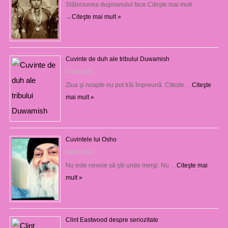
Slăbiciunea duşmanului face Citește mai mult
→
Citeşte mai mult »
Cuvinte de duh ale tribului Duwamish
07/09/2023
Ziua şi noapte nu pot trăi împreună. Citește …
Citeşte
mai mult »
Cuvintele lui Osho
06/09/2023
Nu este nevoie să ştii unde mergi. Nu …
Citeşte mai
mult »
Clint Eastwood despre seriozitate