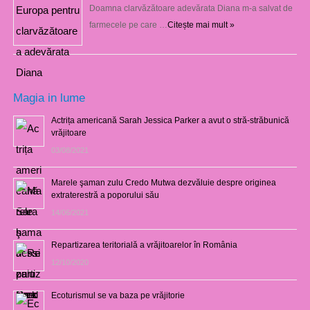
Doamna clarvăzătoare adevărata Diana m-a salvat de
farmecele pe care …
Citește mai mult »
Magia in lume
Actrița americană Sarah Jessica Parker a avut o stră-străbunică
vrăjitoare
03/08/2021
Marele şaman zulu Credo Mutwa dezvăluie despre originea
extraterestră a poporului său
14/06/2021
Repartizarea teritorială a vrăjitoarelor în România
12/10/2020
Ecoturismul se va baza pe vrăjitorie