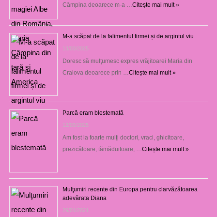
Câmpina deoarece m-a …
Citește mai mult »
M-a scăpat de la falimentul firmei și de argintul viu
13/03/2025
Doresc să mulţumesc expres vrăjitoarei Maria din
Craiova deoarece prin …
Citește mai mult »
Parcă eram blestemată
12/03/2025
Am fost la foarte mulţi doctori, vraci, ghicitoare,
prezicătoare, tămăduitoare, …
Citește mai mult »
Mulţumiri recente din Europa pentru clarvăzătoarea
adevărata Diana
29/01/2021