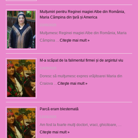
Mulțumiri pentru Reginei magiei Albe din România,
Maria Câmpina din țară și America
22/05/2025
Mulţumesc Reginei magiei Albe din România, Maria
Câmpina …
Citeşte mai mult »
M-a scăpat de la falimentul firmei și de argintul viu
13/03/2025
Doresc să mulţumesc expres vrăjitoarei Maria din
Craiova …
Citeşte mai mult »
Parcă eram blestemată
12/03/2025
Am fost la foarte mulţi doctori, vraci, ghicitoare, …
Citeşte mai mult »