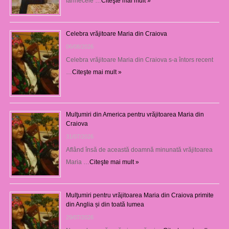
farmecele …
Citeşte mai mult »
Celebra vrăjitoare Maria din Craiova
06/08/2026
Celebra vrăjitoare Maria din Craiova s-a întors recent
…
Citeşte mai mult »
Mulţumiri din America pentru vrăjitoarea Maria din
Craiova
31/07/2026
Aflând însă de această doamnă minunată vrăjitoarea
Maria …
Citeşte mai mult »
Mulţumiri pentru vrăjitoarea Maria din Craiova primite
din Anglia și din toată lumea
29/07/2026