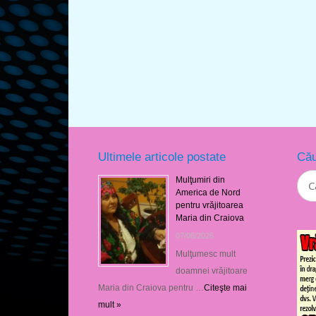
Ultimele articole postate
Cău
Mulţumiri din
America de Nord
pentru vrăjitoarea
Maria din Craiova
07/08/2026
Mulţumesc mult
doamnei vrăjitoare
Maria din Craiova pentru …
Citeşte mai
mult »