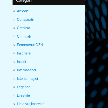
Categorii
Articole
Conspiratii
Credinta
Criminali
Fenomenul OZN
Inscriere
Insolit
International
Istoria magiei
Legende
Lifestyle
Lista vrajitoarelor