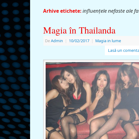
influenţele nefaste ale 
Arhive etichete:
Magia în Thailanda
De
Admin
|
10/02/2017
|
Magia in lume
Lasă un comenta