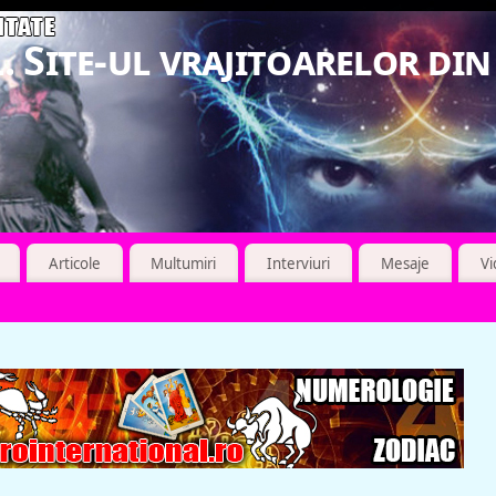
. Site-ul vrajitoarelor di
Articole
Multumiri
Interviuri
Mesaje
V