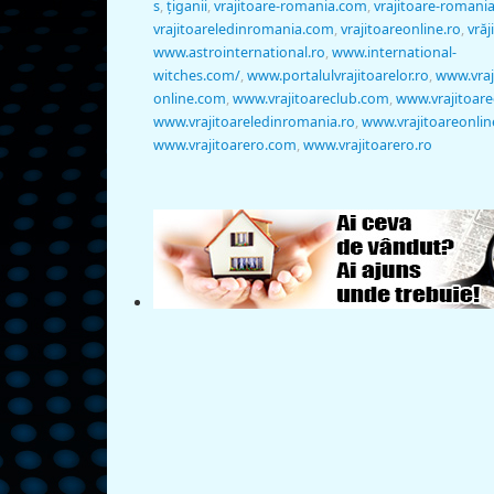
s
,
ţiganii
,
vrajitoare-romania.com
,
vrajitoare-romania
vrajitoareledinromania.com
,
vrajitoareonline.ro
,
vrăj
www.astrointernational.ro
,
www.international-
witches.com/
,
www.portalulvrajitoarelor.ro
,
www.vraj
online.com
,
www.vrajitoareclub.com
,
www.vrajitoare
www.vrajitoareledinromania.ro
,
www.vrajitoareonlin
www.vrajitoarero.com
,
www.vrajitoarero.ro