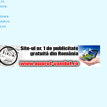
.ro
,
itorie
,
itoare-
club.ro
,
e.ro/
,