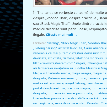
În Thailanda se vorbeşte cu teamă de multe o
despre „voodoo Thai”, despre practicile „Bara
sau „Black Magic Thai”. Unele dintre practicil
magice descrise sunt periculoase, respingătoa
ilegale.
Citește mai mult
→
Etichetat
"Barang"
,
"Black Magic Thai"
,
"voodoo Thai
„Betong darling”
,
activităţile oculte
,
Ajarni
,
asiatică
,
c
venerabili
,
cei mai puternici vrăjitori
,
dezvaluiribiz.ro
,
divorţeze
,
etnicitate
,
farmece
,
fetelor de moravuri u
http://www.vrăjitoarero.com/
,
ilegale
,
influenţele ne
ale farmecelor
,
învățătura lui Buddha
,
Maeştri în Mag
Magia în Thailanda
,
magie
,
magie neagra
,
magiei de
dragoste
,
Malaezia
,
malaezieni
,
mister
,
oameni cu pu
mistice extraordinare
,
oraşul Betong
,
periculoase
,
portalulvrajitoarelor.ro
,
practicile magice
,
probleme 
dragoste
,
probleme în familie
,
prostituate
,
prostitua
thailandeze
,
provincia meridională Yala
,
recăsătorea
respingătoare
,
serviciile sexuale
,
staul Kelantan
,
Tha