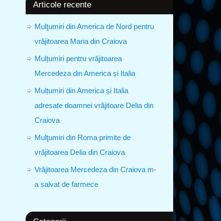
Articole recente
Mulţumiri din America de Nord pentru
vrăjitoarea Maria din Craiova
Mulțumiri pentru vrăjitoarea
Mercedeza din America și Italia
Mulțumiri din America și Italia
adresate doamnei vrăjitoare Delia din
Craiova
Mulţumiri din Roma primite de
vrăjitoarea Delia din Craiova
Vrăjitoarea Mercedeza din Craiova m-
a salvat de farmece