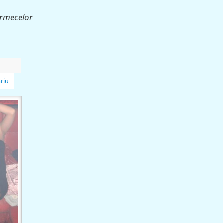
farmecelor
riu