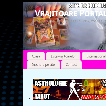
Vrajitoare Portal
VRAJITOARE, VRAJITOARELE, VRAJITOARE
Acasa
Lista vrajitoarelor
International
Înscriere pe site
Contact