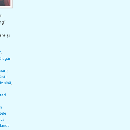
ri
ng”
e
re și
"
,
ălugări
şoare
,
faste
ie albă
,
teri
în
tele
scă
,
ilanda