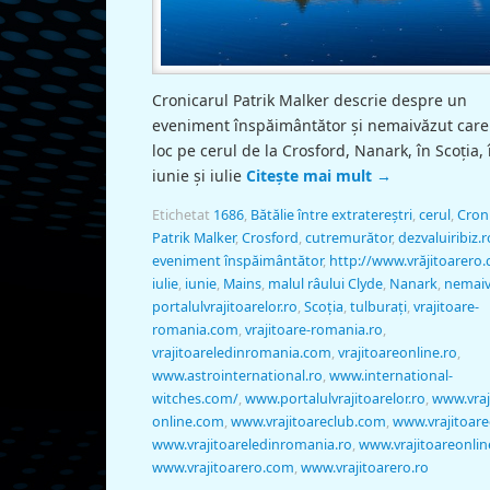
Cronicarul Patrik Malker descrie despre un
eveniment înspăimântător şi nemaivăzut care
loc pe cerul de la Crosford, Nanark, în Scoţia, 
iunie şi iulie
Citește mai mult
→
Etichetat
1686
,
Bătălie între extratereştri
,
cerul
,
Cron
Patrik Malker
,
Crosford
,
cutremurător
,
dezvaluiribiz.r
eveniment înspăimântător
,
http://www.vrăjitoarero
iulie
,
iunie
,
Mains
,
malul râului Clyde
,
Nanark
,
nemaiv
portalulvrajitoarelor.ro
,
Scoţia
,
tulburaţi
,
vrajitoare-
romania.com
,
vrajitoare-romania.ro
,
vrajitoareledinromania.com
,
vrajitoareonline.ro
,
www.astrointernational.ro
,
www.international-
witches.com/
,
www.portalulvrajitoarelor.ro
,
www.vraj
online.com
,
www.vrajitoareclub.com
,
www.vrajitoare
www.vrajitoareledinromania.ro
,
www.vrajitoareonlin
www.vrajitoarero.com
,
www.vrajitoarero.ro