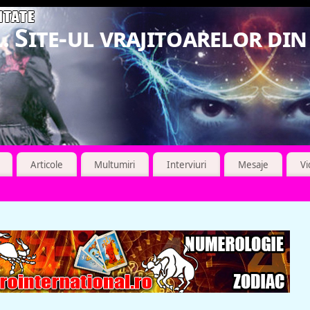
. Site-ul vrajitoarelor di
Articole
Multumiri
Interviuri
Mesaje
V