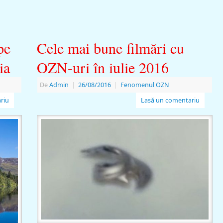
pe
Cele mai bune filmări cu
ia
OZN-uri în iulie 2016
De
Admin
|
26/08/2016
|
Fenomenul OZN
riu
Lasă un comentariu