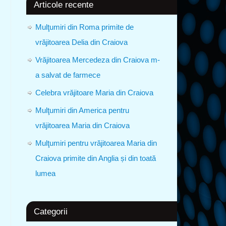
Articole recente
Mulţumiri din Roma primite de
vrăjitoarea Delia din Craiova
Vrăjitoarea Mercedeza din Craiova m-
a salvat de farmece
Celebra vrăjitoare Maria din Craiova
Mulţumiri din America pentru
vrăjitoarea Maria din Craiova
Mulţumiri pentru vrăjitoarea Maria din
Craiova primite din Anglia și din toată
lumea
Categorii