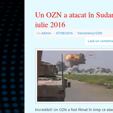
Un OZN a atacat în Suda
iulie 2016
De
Admin
|
07/08/2016
|
Fenomenul OZN
Lasă un comenta
Incredibil! Un OZN a fost filmat în timp ce ata