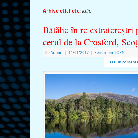
iulie
Arhive etichete:
Bătălie între extratereştri 
cerul de la Crosford, Scoţ
De
Admin
|
14/01/2017
|
Fenomenul OZN
Lasă un comenta