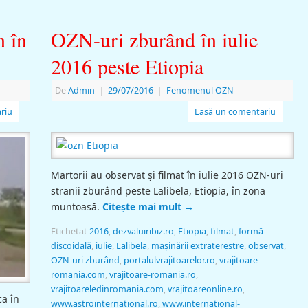
n în
OZN-uri zburând în iulie
2016 peste Etiopia
De
Admin
|
29/07/2016
|
Fenomenul OZN
riu
Lasă un comentariu
Martorii au observat şi filmat în iulie 2016 OZN-uri
stranii zburând peste Lalibela, Etiopia, în zona
muntoasă.
Citește mai mult
→
Etichetat
2016
,
dezvaluiribiz.ro
,
Etiopia
,
filmat
,
formă
discoidală
,
iulie
,
Lalibela
,
maşinării extraterestre
,
observat
,
OZN-uri zburând
,
portalulvrajitoarelor.ro
,
vrajitoare-
romania.com
,
vrajitoare-romania.ro
,
vrajitoareledinromania.com
,
vrajitoareonline.ro
,
ca în
www.astrointernational.ro
,
www.international-