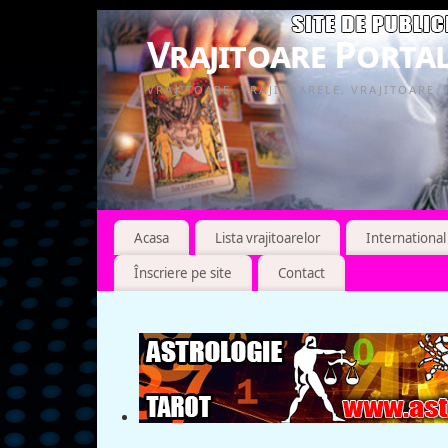
Vrajitoare Portal
VRAJITOARE, VRAJITOARELE, VRAJITOARE
Acasa
Lista vrajitoarelor
International
Înscriere pe site
Contact