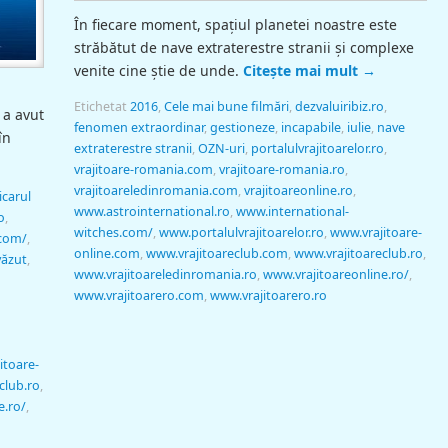
În fiecare moment, spaţiul planetei noastre este
străbătut de nave extraterestre stranii şi complexe
venite cine ştie de unde.
Citește mai mult
→
Etichetat
2016
,
Cele mai bune filmări
,
dezvaluiribiz.ro
,
 a avut
fenomen extraordinar
,
gestioneze
,
incapabile
,
iulie
,
nave
în
extraterestre stranii
,
OZN-uri
,
portalulvrajitoarelor.ro
,
vrajitoare-romania.com
,
vrajitoare-romania.ro
,
vrajitoareledinromania.com
,
vrajitoareonline.ro
,
icarul
www.astrointernational.ro
,
www.international-
o
,
witches.com/
,
www.portalulvrajitoarelor.ro
,
www.vrajitoare-
.com/
,
online.com
,
www.vrajitoareclub.com
,
www.vrajitoareclub.ro
,
ăzut
,
www.vrajitoareledinromania.ro
,
www.vrajitoareonline.ro/
,
www.vrajitoarero.com
,
www.vrajitoarero.ro
itoare-
club.ro
,
e.ro/
,