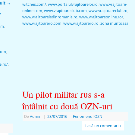
ult
→
witches.com/
,
www.portalulvrajitoarelor.ro
,
www.vrajitoare-
online.com
,
www.vrajitoareclub.com
,
www.vrajitoareclub.ro
,
e
www.vrajitoareledinromania.ro
,
www.vrajitoareonline.ro/
,
www.vrajitoarero.com
,
www.vrajitoarero.ro
,
zona muntoasă
com
,
.com
,
e.ro/
,
Un pilot militar rus s-a
întâlnit cu două OZN-uri
De
Admin
|
23/07/2016
|
Fenomenul OZN
Lasă un comentariu