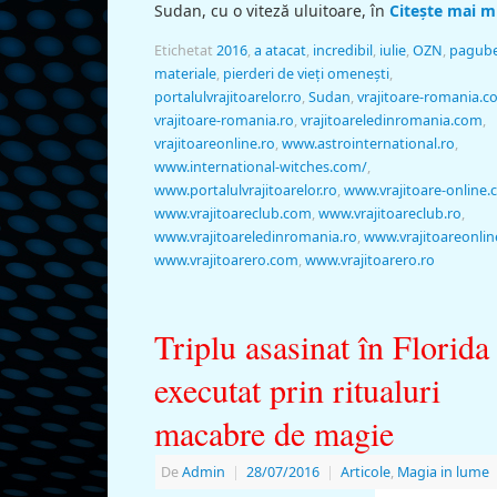
Sudan, cu o viteză uluitoare, în
Citește mai m
Etichetat
2016
,
a atacat
,
incredibil
,
iulie
,
OZN
,
pagub
materiale
,
pierderi de vieţi omeneşti
,
portalulvrajitoarelor.ro
,
Sudan
,
vrajitoare-romania.
vrajitoare-romania.ro
,
vrajitoareledinromania.com
,
vrajitoareonline.ro
,
www.astrointernational.ro
,
www.international-witches.com/
,
www.portalulvrajitoarelor.ro
,
www.vrajitoare-online
www.vrajitoareclub.com
,
www.vrajitoareclub.ro
,
www.vrajitoareledinromania.ro
,
www.vrajitoareonlin
www.vrajitoarero.com
,
www.vrajitoarero.ro
Triplu asasinat în Florida
executat prin ritualuri
macabre de magie
De
Admin
|
28/07/2016
|
Articole
,
Magia in lume