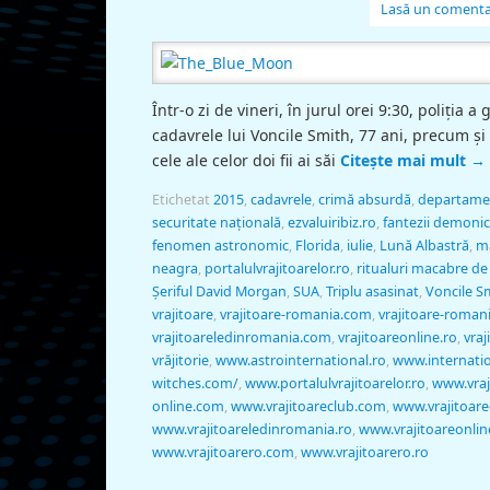
Lasă un comenta
Într-o zi de vineri, în jurul orei 9:30, poliția a 
cadavrele lui Voncile Smith, 77 ani, precum și
cele ale celor doi fii ai săi
Citește mai mult
→
Etichetat
2015
,
cadavrele
,
crimă absurdă
,
departame
securitate națională
,
ezvaluiribiz.ro
,
fantezii demoni
fenomen astronomic
,
Florida
,
iulie
,
Lună Albastră
,
m
neagra
,
portalulvrajitoarelor.ro
,
ritualuri macabre d
Şeriful David Morgan
,
SUA
,
Triplu asasinat
,
Voncile S
vrajitoare
,
vrajitoare-romania.com
,
vrajitoare-romani
vrajitoareledinromania.com
,
vrajitoareonline.ro
,
vraj
vrăjitorie
,
www.astrointernational.ro
,
www.internatio
witches.com/
,
www.portalulvrajitoarelor.ro
,
www.vraj
online.com
,
www.vrajitoareclub.com
,
www.vrajitoare
www.vrajitoareledinromania.ro
,
www.vrajitoareonlin
www.vrajitoarero.com
,
www.vrajitoarero.ro