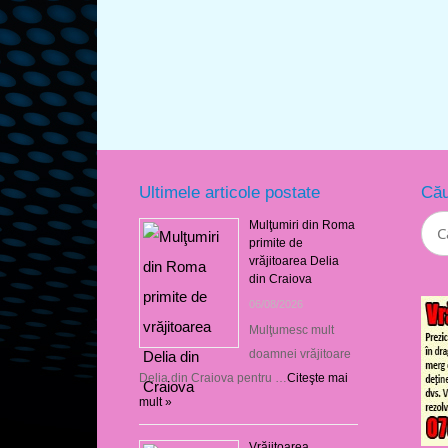
Ultimele articole postate
Cău
Mulţumiri din Roma
primite de
vrăjitoarea Delia
din Craiova
06/08/2026
Mulţumesc mult
doamnei vrăjitoare
Delia din Craiova pentru …
Citeşte mai
mult »
Vrăjitoarea