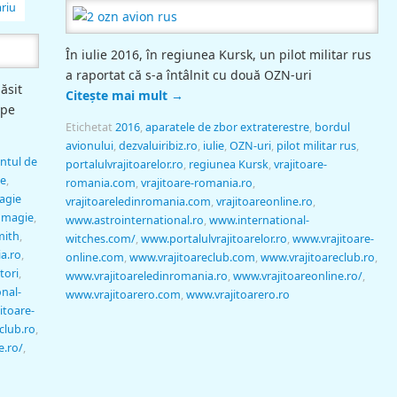
riu
În iulie 2016, în regiunea Kursk, un pilot militar rus
a raportat că s-a întâlnit cu două OZN-uri
găsit
Citește mai mult
→
 pe
Etichetat
2016
,
aparatele de zbor extraterestre
,
bordul
avionului
,
dezvaluiribiz.ro
,
iulie
,
OZN-uri
,
pilot militar rus
,
ntul de
portalulvrajitoarelor.ro
,
regiunea Kursk
,
vrajitoare-
ce
,
romania.com
,
vrajitoare-romania.ro
,
agie
vrajitoareledinromania.com
,
vrajitoareonline.ro
,
e magie
,
www.astrointernational.ro
,
www.international-
mith
,
witches.com/
,
www.portalulvrajitoarelor.ro
,
www.vrajitoare-
a.ro
,
online.com
,
www.vrajitoareclub.com
,
www.vrajitoareclub.ro
,
itori
,
www.vrajitoareledinromania.ro
,
www.vrajitoareonline.ro/
,
nal-
www.vrajitoarero.com
,
www.vrajitoarero.ro
itoare-
club.ro
,
e.ro/
,