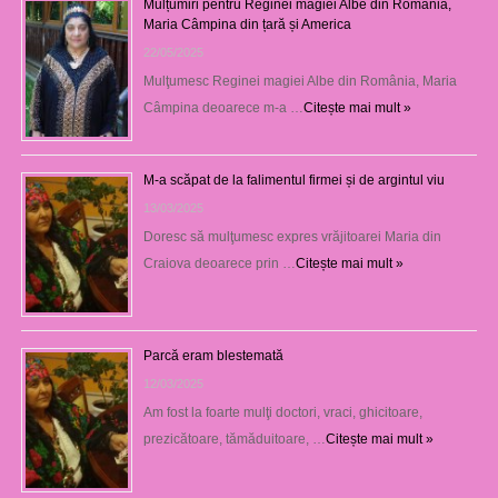
Mulțumiri pentru Reginei magiei Albe din România,
Maria Câmpina din țară și America
22/05/2025
Mulţumesc Reginei magiei Albe din România, Maria
Câmpina deoarece m-a …
Citește mai mult »
M-a scăpat de la falimentul firmei și de argintul viu
13/03/2025
Doresc să mulţumesc expres vrăjitoarei Maria din
Craiova deoarece prin …
Citește mai mult »
Parcă eram blestemată
12/03/2025
Am fost la foarte mulţi doctori, vraci, ghicitoare,
prezicătoare, tămăduitoare, …
Citește mai mult »