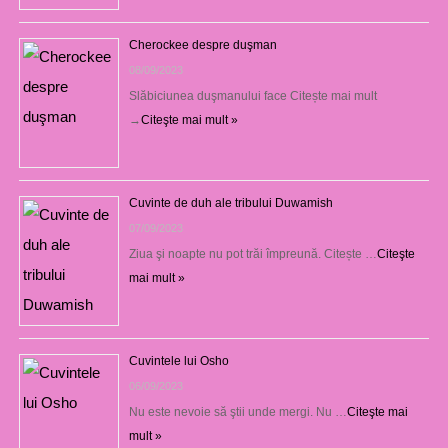
Cherockee despre duşman
08/09/2023
Slăbiciunea duşmanului face Citește mai mult
→
Citeşte mai mult »
Cuvinte de duh ale tribului Duwamish
07/09/2023
Ziua şi noapte nu pot trăi împreună. Citește …
Citeşte
mai mult »
Cuvintele lui Osho
06/09/2023
Nu este nevoie să ştii unde mergi. Nu …
Citeşte mai
mult »