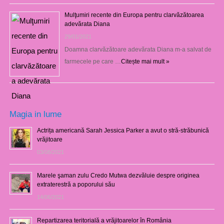
Mulţumiri recente din Europa pentru clarvăzătoarea
adevărata Diana
29/01/2021
Doamna clarvăzătoare adevărata Diana m-a salvat de
farmecele pe care …
Citește mai mult »
Magia in lume
Actrița americană Sarah Jessica Parker a avut o stră-străbunică
vrăjitoare
03/08/2021
Marele şaman zulu Credo Mutwa dezvăluie despre originea
extraterestră a poporului său
14/06/2021
Repartizarea teritorială a vrăjitoarelor în România