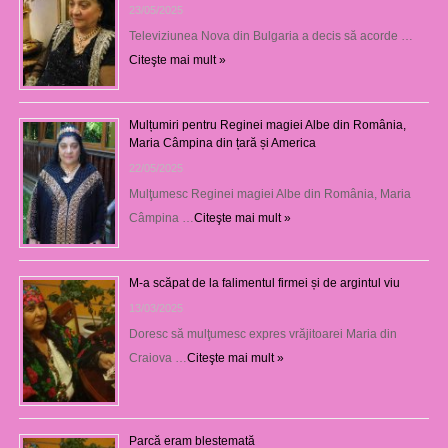
23/05/2025
Televiziunea Nova din Bulgaria a decis să acorde …
Citeşte mai mult »
Mulțumiri pentru Reginei magiei Albe din România,
Maria Câmpina din țară și America
22/05/2025
Mulţumesc Reginei magiei Albe din România, Maria
Câmpina …
Citeşte mai mult »
M-a scăpat de la falimentul firmei și de argintul viu
13/03/2025
Doresc să mulţumesc expres vrăjitoarei Maria din
Craiova …
Citeşte mai mult »
Parcă eram blestemată