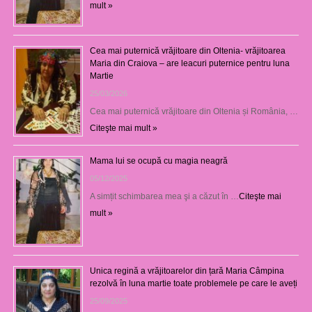
mult »
Cea mai puternică vrăjitoare din Oltenia- vrăjitoarea
Maria din Craiova – are leacuri puternice pentru luna
Martie
25/03/2026
Cea mai puternică vrăjitoare din Oltenia și România, …
Citeşte mai mult »
Mama lui se ocupă cu magia neagră
05/12/2025
A simțit schimbarea mea şi a căzut în …
Citeşte mai
mult »
Unica regină a vrăjitoarelor din țară Maria Câmpina
rezolvă în luna martie toate problemele pe care le aveți
25/09/2025