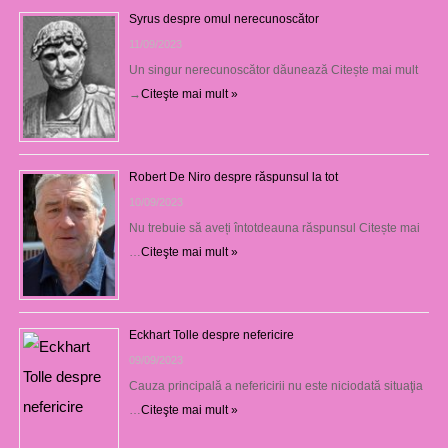
Syrus despre omul nerecunoscător
11/09/2023
Un singur nerecunoscător dăunează Citește mai mult
→
Citeşte mai mult »
Robert De Niro despre răspunsul la tot
10/09/2023
Nu trebuie să aveți întotdeauna răspunsul Citește mai
…
Citeşte mai mult »
Eckhart Tolle despre nefericire
09/09/2023
Cauza principală a nefericirii nu este niciodată situaţia
…
Citeşte mai mult »