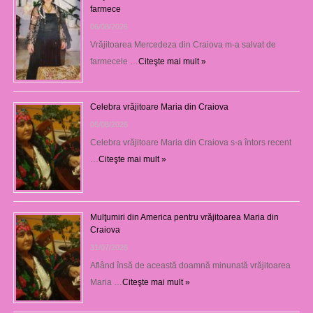
farmece
06/08/2026
Vrăjitoarea Mercedeza din Craiova m-a salvat de
farmecele …
Citeşte mai mult »
Celebra vrăjitoare Maria din Craiova
06/08/2026
Celebra vrăjitoare Maria din Craiova s-a întors recent
…
Citeşte mai mult »
Mulţumiri din America pentru vrăjitoarea Maria din
Craiova
31/07/2026
Aflând însă de această doamnă minunată vrăjitoarea
Maria …
Citeşte mai mult »