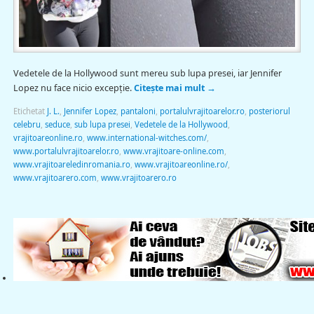
Vedetele de la Hollywood sunt mereu sub lupa presei, iar Jennifer
Lopez nu face nicio excepţie.
Citește mai mult
→
Etichetat
J. L.
,
Jennifer Lopez
,
pantaloni
,
portalulvrajitoarelor.ro
,
posteriorul
celebru
,
seduce
,
sub lupa presei
,
Vedetele de la Hollywood
,
vrajitoareonline.ro
,
www.international-witches.com/
,
www.portalulvrajitoarelor.ro
,
www.vrajitoare-online.com
,
www.vrajitoareledinromania.ro
,
www.vrajitoareonline.ro/
,
www.vrajitoarero.com
,
www.vrajitoarero.ro