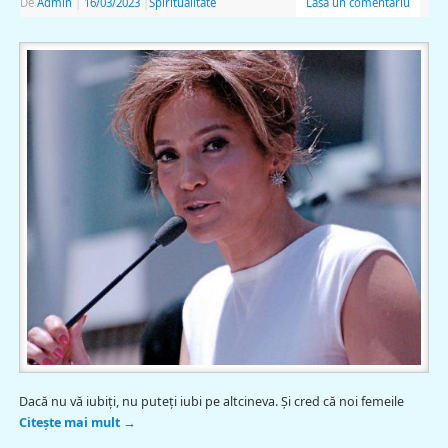
De
Admin
|
16/03/2023
|
Spiritualitate
Lasă un comentariu
Dacă nu vă iubiţi, nu puteţi iubi pe altcineva. Și cred că noi femeile
Citește mai mult
→