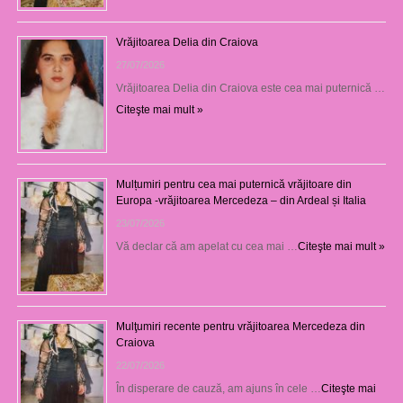
Vrăjitoarea Delia din Craiova
27/07/2026
Vrăjitoarea Delia din Craiova este cea mai puternică …
Citeşte mai mult »
Mulțumiri pentru cea mai puternică vrăjitoare din
Europa -vrăjitoarea Mercedeza – din Ardeal și Italia
23/07/2026
Vă declar că am apelat cu cea mai …
Citeşte mai mult »
Mulţumiri recente pentru vrăjitoarea Mercedeza din
Craiova
22/07/2026
În disperare de cauză, am ajuns în cele …
Citeşte mai