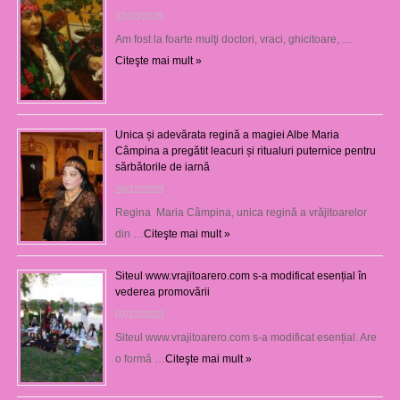
12/03/2025
Am fost la foarte mulţi doctori, vraci, ghicitoare, …
Citeşte mai mult »
Unica și adevărata regină a magiei Albe Maria
Câmpina a pregătit leacuri și ritualuri puternice pentru
sărbătorile de iarnă
26/12/2023
Regina Maria Câmpina, unica regină a vrăjitoarelor
din …
Citeşte mai mult »
Siteul www.vrajitoarero.com s-a modificat esențial în
vederea promovării
07/12/2023
Siteul www.vrajitoarero.com s-a modificat esențial. Are
o formă …
Citeşte mai mult »