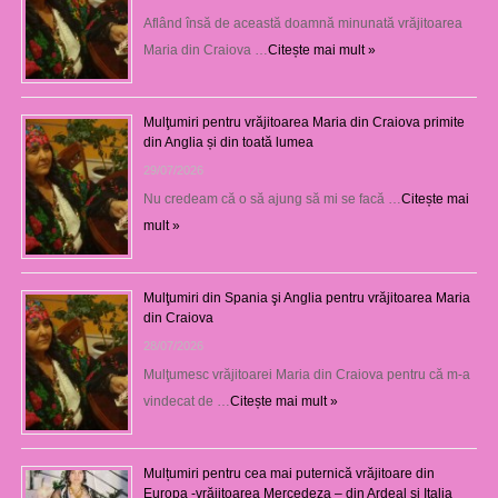
Aflând însă de această doamnă minunată vrăjitoarea
Maria din Craiova …
Citește mai mult »
Mulţumiri pentru vrăjitoarea Maria din Craiova primite
din Anglia și din toată lumea
29/07/2026
Nu credeam că o să ajung să mi se facă …
Citește mai
mult »
Mulţumiri din Spania şi Anglia pentru vrăjitoarea Maria
din Craiova
28/07/2026
Mulţumesc vrăjitoarei Maria din Craiova pentru că m-a
vindecat de …
Citește mai mult »
Mulțumiri pentru cea mai puternică vrăjitoare din
Europa -vrăjitoarea Mercedeza – din Ardeal și Italia