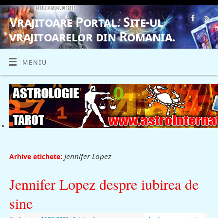
Vrajitoare Portal. Site-ul
vrajitoarelor din Romania.
VRAJITOARE, VRAJITOARELE, VRAJITOARE
MENIU
Jennifer Lopez
Arhive etichete:
Jennifer Lopez despre iubirea de
sine