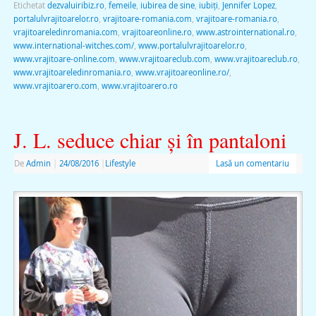
Etichetat
dezvaluiribiz.ro
,
femeile
,
iubirea de sine
,
iubiţi
,
Jennifer Lopez
,
portalulvrajitoarelor.ro
,
vrajitoare-romania.com
,
vrajitoare-romania.ro
,
vrajitoareledinromania.com
,
vrajitoareonline.ro
,
www.astrointernational.ro
,
www.international-witches.com/
,
www.portalulvrajitoarelor.ro
,
www.vrajitoare-online.com
,
www.vrajitoareclub.com
,
www.vrajitoareclub.ro
,
www.vrajitoareledinromania.ro
,
www.vrajitoareonline.ro/
,
www.vrajitoarero.com
,
www.vrajitoarero.ro
J. L. seduce chiar şi în pantaloni
De
Admin
|
24/08/2016
|
Lifestyle
Lasă un comentariu