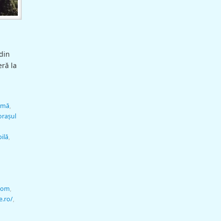
 din
eră la
gmă
,
orașul
ilă
,
.com
,
e.ro/
,