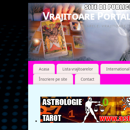
Vrajitoare Portal
VRAJITOARE, VRAJITOARELE, VRAJITOARE
Acasa
Lista vrajitoarelor
International
Înscriere pe site
Contact