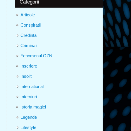
Categorii
Articole
Conspiratii
Credinta
Criminali
Fenomenul OZN
Inscriere
Insolit
International
Interviuri
Istoria magiei
Legende
Lifestyle