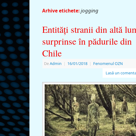
jogging
Arhive etichete:
Entităţi stranii din altă lu
surprinse în pădurile din
Chile
De
Admin
|
16/01/2018
|
Fenomenul OZN
Lasă un comenta