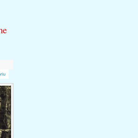
me
riu