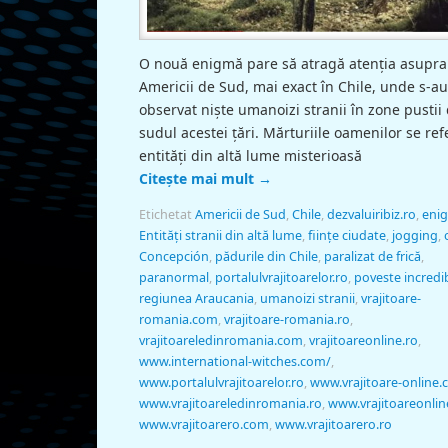
O nouă enigmă pare să atragă atenţia asupra
Americii de Sud, mai exact în Chile, unde s-au
observat nişte umanoizi stranii în zone pustii
sudul acestei ţări. Mărturiile oamenilor se ref
entități din altă lume misterioasă
Citește mai mult
→
Etichetat
Americii de Sud
,
Chile
,
dezvaluiribiz.ro
,
eni
Entităţi stranii din altă lume
,
ființe ciudate
,
jogging
,
Concepción
,
pădurile din Chile
,
paralizat de frică
,
paranormal
,
portalulvrajitoarelor.ro
,
poveste incredib
regiunea Araucania
,
umanoizi stranii
,
vrajitoare-
romania.com
,
vrajitoare-romania.ro
,
vrajitoareledinromania.com
,
vrajitoareonline.ro
,
www.international-witches.com/
,
www.portalulvrajitoarelor.ro
,
www.vrajitoare-online
www.vrajitoareledinromania.ro
,
www.vrajitoareonlin
www.vrajitoarero.com
,
www.vrajitoarero.ro