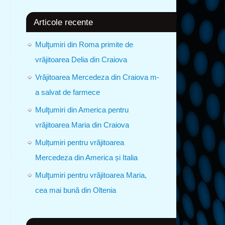
Articole recente
Mulţumiri din Roma primite de
vrăjitoarea Delia din Craiova
Vrăjitoarea Mercedeza din Craiova m-
a salvat de farmece
Mulţumiri din America pentru
vrăjitoarea Maria din Craiova
Mulțumiri pentru vrăjitoarea
Mercedeza din America și Italia
Mulţumiri pentru vrăjitoarea Maria,
cea mai bună din Oltenia