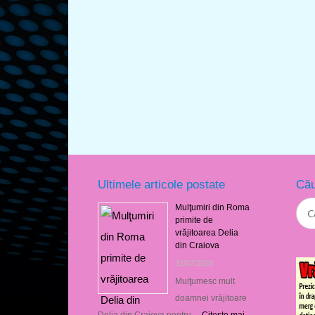
Ultimele articole postate
Cău
Mulţumiri din Roma
primite de
vrăjitoarea Delia
din Craiova
31/07/2026
Mulţumesc mult
doamnei vrăjitoare
Delia din Craiova pentru …
Citeşte mai