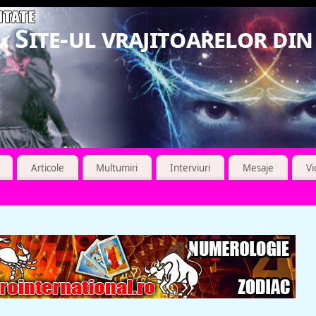
. Site-ul vrajitoarelor di
Articole
Multumiri
Interviuri
Mesaje
V