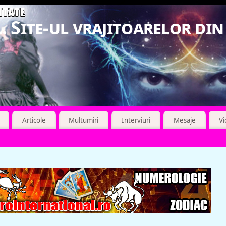
. Site-ul vrajitoarelor di
Articole
Multumiri
Interviuri
Mesaje
V