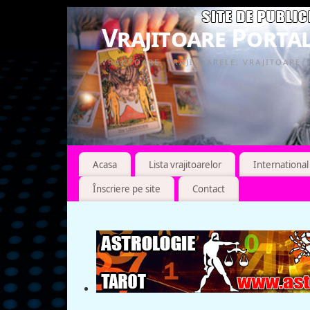
Vrajitoare Portal
VRAJITOARE, VRAJITOARELE, VRAJITOARE
Acasa
Lista vrajitoarelor
International
Înscriere pe site
Contact