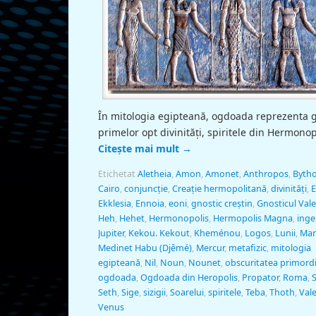
În mitologia egipteană, ogdoada reprezenta 
primelor opt divinități, spiritele din Hermonop
Citește mai mult
→
Etichetat
Aletheia
,
Amon
,
Amonet
,
Anthropos
,
Byth
Cairo
,
conjuncție
,
Creație hermopolitană
,
divinități
,
E
Ekklesia
,
Ennoia
,
eoni
,
gnostic creștin
,
Gnosticul Vale
Heh
,
Hehet
,
Hermonopolis
,
Hermopolis Magna
,
inge
Jupiter
,
Kekou. Kekout
,
Kheménou
,
Logos
,
Lunii
,
Mar
Medinet Habu (Djêmé)
,
Mercur
,
metafizic
,
mitologia
egipteană
,
Nil
,
Noun
,
Nounet
,
obscuritatea primordi
ogdoada
,
Ogdoada din Heropolis
,
Propator
,
Roma
,
Seth
,
Sige
,
sizigii
,
Soarelui
,
spiritele
,
Teba
,
Thoth
,
Val
Venus