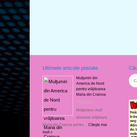
Ultimele articole postate
Cău
Mulţumiri din
America de Nord
pentru vrăjitoarea
Maria din Craiova
07/08/2026
Mulţumesc mult
doamnei vrăjitoare
Maria din Craiova pentru …
Citeşte mai
mult »