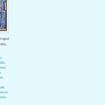
grupul
olis,
os
,
dfu
,
ntin
,
r
,
te
,
ală
,
Saturn
,
entin
,