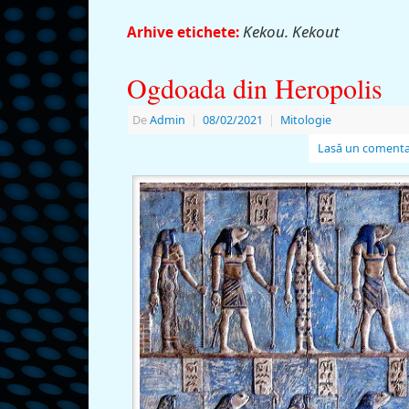
Kekou. Kekout
Arhive etichete:
Ogdoada din Heropolis
De
Admin
|
08/02/2021
|
Mitologie
Lasă un comenta