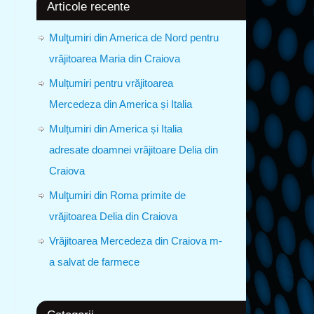
Articole recente
Mulţumiri din America de Nord pentru
vrăjitoarea Maria din Craiova
Mulțumiri pentru vrăjitoarea
Mercedeza din America și Italia
Mulțumiri din America și Italia
adresate doamnei vrăjitoare Delia din
Craiova
Mulţumiri din Roma primite de
vrăjitoarea Delia din Craiova
Vrăjitoarea Mercedeza din Craiova m-
a salvat de farmece