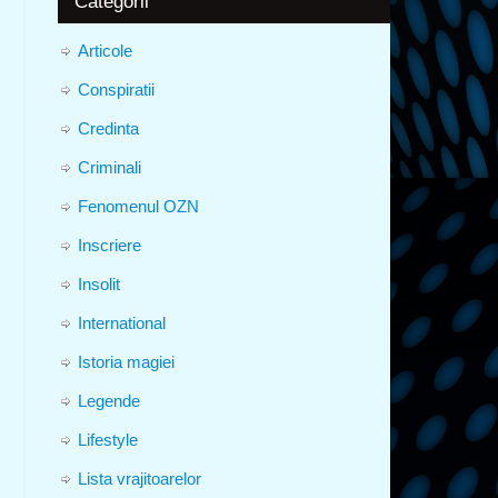
Categorii
Articole
Conspiratii
Credinta
Criminali
Fenomenul OZN
Inscriere
Insolit
International
Istoria magiei
Legende
Lifestyle
Lista vrajitoarelor