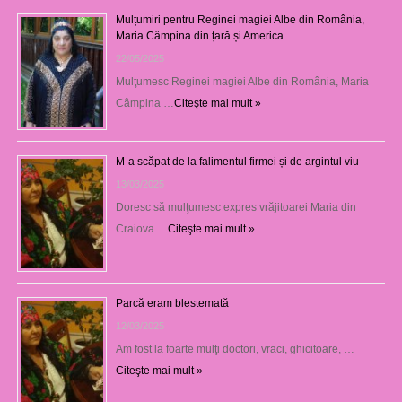
Mulțumiri pentru Reginei magiei Albe din România,
Maria Câmpina din țară și America
22/05/2025
Mulţumesc Reginei magiei Albe din România, Maria
Câmpina …
Citeşte mai mult »
M-a scăpat de la falimentul firmei și de argintul viu
13/03/2025
Doresc să mulţumesc expres vrăjitoarei Maria din
Craiova …
Citeşte mai mult »
Parcă eram blestemată
12/03/2025
Am fost la foarte mulţi doctori, vraci, ghicitoare, …
Citeşte mai mult »