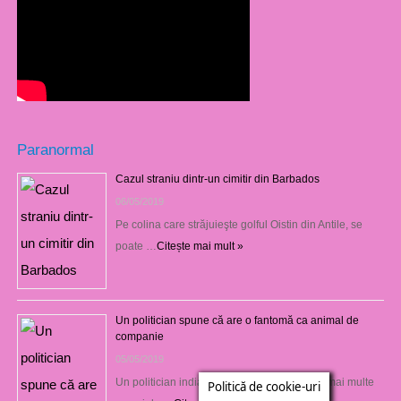
Paranormal
Cazul straniu dintr-un cimitir din Barbados
06/05/2019
Pe colina care străjuieşte golful Oistin din Antile, se
poate …
Citește mai mult »
Un politician spune că are o fantomă ca animal de
companie
05/05/2019
Un politician indian controversat implicat în mai multe
Politică de cookie-uri