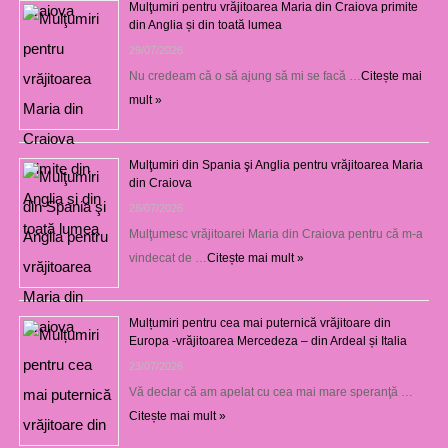
Mulţumiri pentru vrăjitoarea Maria din Craiova primite
din Anglia și din toată lumea
29/07/2026
Nu credeam că o să ajung să mi se facă …
Citește mai
mult »
Mulţumiri din Spania şi Anglia pentru vrăjitoarea Maria
din Craiova
28/07/2026
Mulţumesc vrăjitoarei Maria din Craiova pentru că m-a
vindecat de …
Citește mai mult »
Mulțumiri pentru cea mai puternică vrăjitoare din
Europa -vrăjitoarea Mercedeza – din Ardeal și Italia
23/07/2026
Vă declar că am apelat cu cea mai mare speranţă …
Citește mai mult »