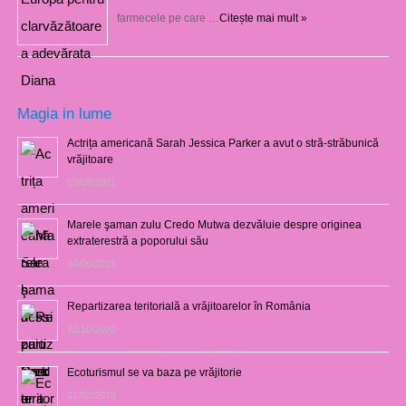
farmecele pe care …
Citește mai mult »
Magia in lume
Actrița americană Sarah Jessica Parker a avut o stră-străbunică
vrăjitoare
03/08/2021
Marele şaman zulu Credo Mutwa dezvăluie despre originea
extraterestră a poporului său
14/06/2021
Repartizarea teritorială a vrăjitoarelor în România
12/10/2020
Ecoturismul se va baza pe vrăjitorie
01/02/2019