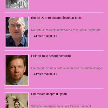
Robert De Niro despre răspunsul la tot
10/09/2023
Nu trebuie să aveți întotdeauna răspunsul Citește mai
…
Citeşte mai mult »
Eckhart Tolle despre nefericire
09/09/2023
Cauza principală a nefericirii nu este niciodată situaţia
…
Citeşte mai mult »
Cherockee despre duşman
08/09/2023
Slăbiciunea duşmanului face Citește mai mult