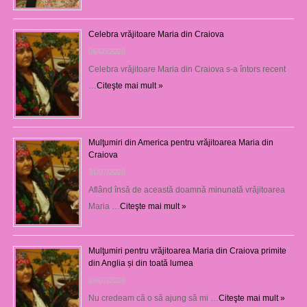
Celebra vrăjitoare Maria din Craiova
06/08/2026
Celebra vrăjitoare Maria din Craiova s-a întors recent
…
Citeşte mai mult »
Mulţumiri din America pentru vrăjitoarea Maria din
Craiova
31/07/2026
Aflând însă de această doamnă minunată vrăjitoarea
Maria …
Citeşte mai mult »
Mulţumiri pentru vrăjitoarea Maria din Craiova primite
din Anglia și din toată lumea
29/07/2026
Nu credeam că o să ajung să mi …
Citeşte mai mult »