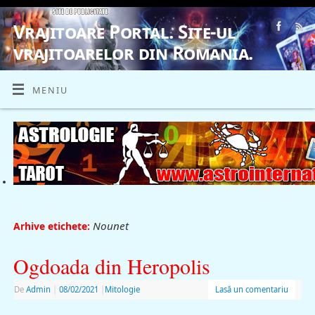
Vrajitoare Portal. Site-ul
vrajitoarelor din Romania.
VRAJITOARE, VRAJITOARELE, VRAJITOARE
MENIU
Nounet
Arhive etichete:
Ogdoada din Heropolis
De
Admin
|
08/02/2021
|
Mitologie
Lasă un comentariu