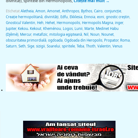
divinități, spiritele din Hermonopolis,
Citește mai mult
→
Etichetat
Aletheia
,
Amon
,
Amonet
,
Anthropos
,
Bythos
,
Cairo
,
conjuncție
,
Creație hermopolitană
,
divinități
,
Edfu
,
Ekklesia
,
Ennoia
,
eoni
,
gnostic creștin
,
Gnosticul Valentin
,
Heh
,
Hehet
,
Hermonopolis
,
Hermopolis Magna
,
inger
,
Jupiter
,
Kekou. Kekout
,
Kheménou
,
Logos
,
Lunii
,
Marte
,
Medinet Habu
(Djêmé)
,
Mercur
,
metafizic
,
mitologia egipteană
,
Nil
,
Noun
,
Nounet
,
obscuritatea primordială
,
ogdoada
,
Ogdoada din Heropolis
,
Propator
,
Roma
,
Saturn
,
Seth
,
Sige
,
sizigii
,
Soarelui
,
spiritele
,
Teba
,
Thoth
,
Valentin
,
Venus