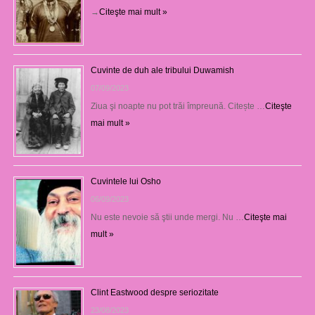
→
Citeşte mai mult »
Cuvinte de duh ale tribului Duwamish
07/09/2023
Ziua şi noapte nu pot trăi împreună. Citește …
Citeşte
mai mult »
Cuvintele lui Osho
06/09/2023
Nu este nevoie să ştii unde mergi. Nu …
Citeşte mai
mult »
Clint Eastwood despre seriozitate
23/08/2023