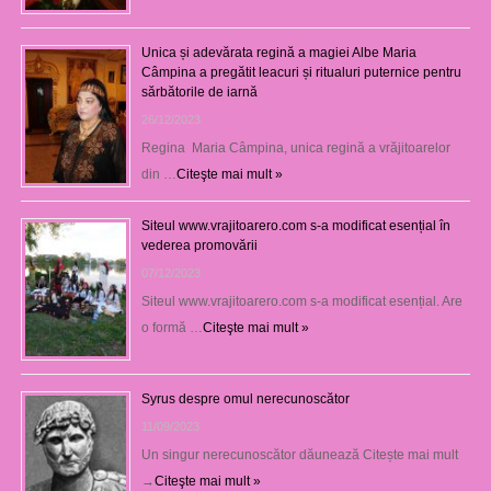
Unica și adevărata regină a magiei Albe Maria
Câmpina a pregătit leacuri și ritualuri puternice pentru
sărbătorile de iarnă
26/12/2023
Regina Maria Câmpina, unica regină a vrăjitoarelor
din …
Citeşte mai mult »
Siteul www.vrajitoarero.com s-a modificat esențial în
vederea promovării
07/12/2023
Siteul www.vrajitoarero.com s-a modificat esențial. Are
o formă …
Citeşte mai mult »
Syrus despre omul nerecunoscător
11/09/2023
Un singur nerecunoscător dăunează Citește mai mult
→
Citeşte mai mult »