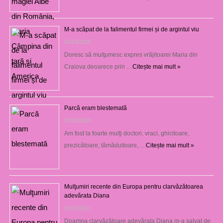
M-a scăpat de la falimentul firmei și de argintul viu
13/03/2025
Doresc să mulţumesc expres vrăjitoarei Maria din
Craiova deoarece prin …
Citește mai mult »
Parcă eram blestemată
12/03/2025
Am fost la foarte mulţi doctori, vraci, ghicitoare,
prezicătoare, tămăduitoare, …
Citește mai mult »
Mulţumiri recente din Europa pentru clarvăzătoarea
adevărata Diana
29/01/2021
Doamna clarvăzătoare adevărata Diana m-a salvat de