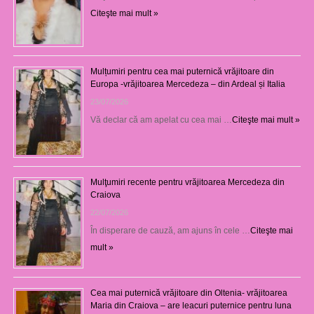
Citeşte mai mult »
Mulțumiri pentru cea mai puternică vrăjitoare din
Europa -vrăjitoarea Mercedeza – din Ardeal și Italia
23/07/2026
Vă declar că am apelat cu cea mai …
Citeşte mai mult »
Mulţumiri recente pentru vrăjitoarea Mercedeza din
Craiova
22/07/2026
În disperare de cauză, am ajuns în cele …
Citeşte mai
mult »
Cea mai puternică vrăjitoare din Oltenia- vrăjitoarea
Maria din Craiova – are leacuri puternice pentru luna