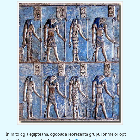
În mitologia egipteană, ogdoada reprezenta grupul primelor opt