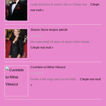
Luaţi-vă munca în serios, dar nu Citește mai …
Citeşte
mai mult »
Sharon Stone despre adevăr
22/08/2023
Din experienţă vă spun că atunci când Citește …
Citeşte mai mult »
Cuvintele lui Mihai Viteazul
21/08/2023
Pentru a trăi viaţa care ţi-a fost dată, …
Citeşte mai mult
»