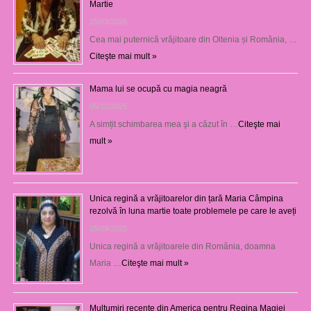
Martie
25/03/2026
Cea mai puternică vrăjitoare din Oltenia și România, …
Citeşte mai mult »
Mama lui se ocupă cu magia neagră
05/12/2025
A simțit schimbarea mea şi a căzut în …
Citeşte mai
mult »
Unica regină a vrăjitoarelor din țară Maria Câmpina
rezolvă în luna martie toate problemele pe care le aveți
25/09/2025
Unica regină a vrăjitoarele din România, doamna
Maria …
Citeşte mai mult »
Mulţumiri recente din America pentru Regina Magiei