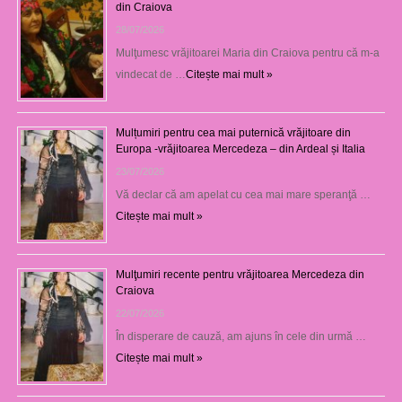
din Craiova
28/07/2026
Mulţumesc vrăjitoarei Maria din Craiova pentru că m-a
vindecat de …
Citește mai mult »
Mulțumiri pentru cea mai puternică vrăjitoare din
Europa -vrăjitoarea Mercedeza – din Ardeal și Italia
23/07/2026
Vă declar că am apelat cu cea mai mare speranţă …
Citește mai mult »
Mulţumiri recente pentru vrăjitoarea Mercedeza din
Craiova
22/07/2026
În disperare de cauză, am ajuns în cele din urmă …
Citește mai mult »