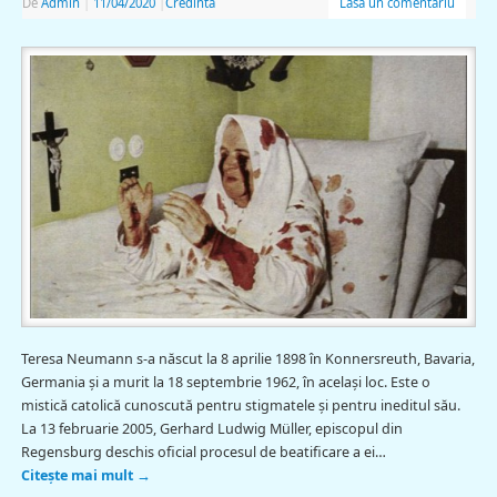
De
Admin
|
11/04/2020
|
Credinta
Lasă un comentariu
Teresa Neumann s-a născut la 8 aprilie 1898 în Konnersreuth, Bavaria,
Germania şi a murit la 18 septembrie 1962, în același loc. Este o
mistică catolică cunoscută pentru stigmatele și pentru ineditul său.
La 13 februarie 2005, Gerhard Ludwig Müller, episcopul din
Regensburg deschis oficial procesul de beatificare a ei…
Citește mai mult
→