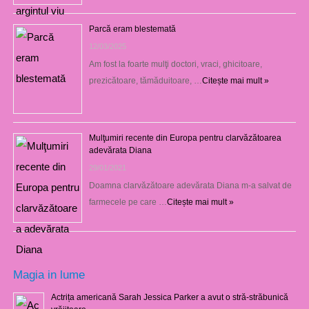
Parcă eram blestemată
12/03/2025
Am fost la foarte mulţi doctori, vraci, ghicitoare,
prezicătoare, tămăduitoare, …
Citește mai mult »
Mulţumiri recente din Europa pentru clarvăzătoarea
adevărata Diana
29/01/2021
Doamna clarvăzătoare adevărata Diana m-a salvat de
farmecele pe care …
Citește mai mult »
Magia in lume
Actrița americană Sarah Jessica Parker a avut o stră-străbunică