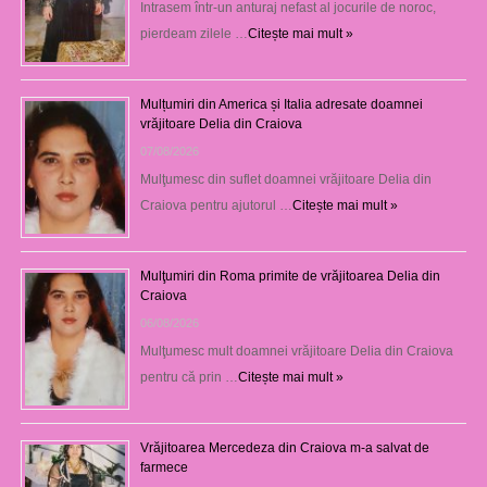
Intrasem într-un anturaj nefast al jocurile de noroc,
pierdeam zilele …
Citește mai mult »
Mulțumiri din America și Italia adresate doamnei
vrăjitoare Delia din Craiova
07/08/2026
Mulţumesc din suflet doamnei vrăjitoare Delia din
Craiova pentru ajutorul …
Citește mai mult »
Mulţumiri din Roma primite de vrăjitoarea Delia din
Craiova
06/08/2026
Mulţumesc mult doamnei vrăjitoare Delia din Craiova
pentru că prin …
Citește mai mult »
Vrăjitoarea Mercedeza din Craiova m-a salvat de
farmece