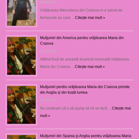
06/08/2026
Vrăjitoarea Mercedeza din Craiova m-a salvat de
farmecele pe care …
Citește mai mult »
Mulţumiri din America pentru vrăjitoarea Maria din
Craiova
31/07/2026
Aflând însă de această doamnă minunată vrăjitoarea
Maria din Craiova …
Citește mai mult »
Mulţumiri pentru vrăjitoarea Maria din Craiova primite
din Anglia și din toată lumea
29/07/2026
Nu credeam că o să ajung să mi se facă …
Citește mai
mult »
Mulţumiri din Spania şi Anglia pentru vrăjitoarea Maria