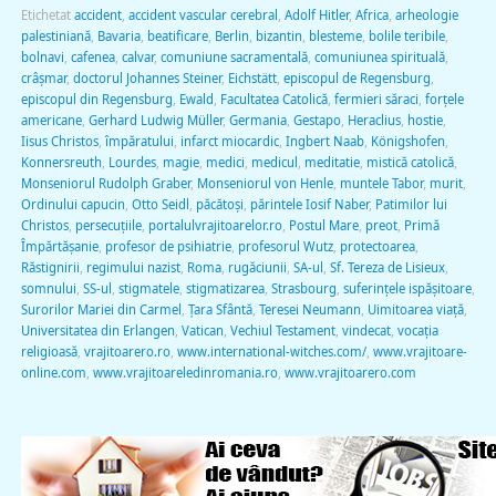
Etichetat
accident
,
accident vascular cerebral
,
Adolf Hitler
,
Africa
,
arheologie
palestiniană
,
Bavaria
,
beatificare
,
Berlin
,
bizantin
,
blesteme
,
bolile teribile
,
bolnavi
,
cafenea
,
calvar
,
comuniune sacramentală
,
comuniunea spirituală
,
crâşmar
,
doctorul Johannes Steiner
,
Eichstätt
,
episcopul de Regensburg
,
episcopul din Regensburg
,
Ewald
,
Facultatea Catolică
,
fermieri săraci
,
forțele
americane
,
Gerhard Ludwig Müller
,
Germania
,
Gestapo
,
Heraclius
,
hostie
,
Iisus Christos
,
împăratului
,
infarct miocardic
,
Ingbert Naab
,
Königshofen
,
Konnersreuth
,
Lourdes
,
magie
,
medici
,
medicul
,
meditatie
,
mistică catolică
,
Monseniorul Rudolph Graber
,
Monseniorul von Henle
,
muntele Tabor
,
murit
,
Ordinului capucin
,
Otto Seidl
,
păcătoși
,
părintele Iosif Naber
,
Patimilor lui
Christos
,
persecuțiile
,
portalulvrajitoarelor.ro
,
Postul Mare
,
preot
,
Primă
Împărtășanie
,
profesor de psihiatrie
,
profesorul Wutz
,
protectoarea
,
Răstignirii
,
regimului nazist
,
Roma
,
rugăciunii
,
SA-ul
,
Sf. Tereza de Lisieux
,
somnului
,
SS-ul
,
stigmatele
,
stigmatizarea
,
Strasbourg
,
suferințele ispășitoare
,
Surorilor Mariei din Carmel
,
Ţara Sfântă
,
Teresei Neumann
,
Uimitoarea viaţă
,
Universitatea din Erlangen
,
Vatican
,
Vechiul Testament
,
vindecat
,
vocația
religioasă
,
vrajitoarero.ro
,
www.international-witches.com/
,
www.vrajitoare-
online.com
,
www.vrajitoareledinromania.ro
,
www.vrajitoarero.com