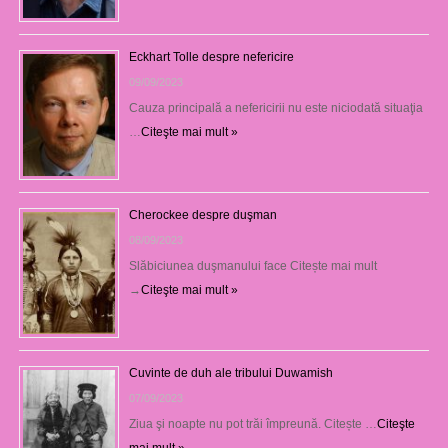
Eckhart Tolle despre nefericire
09/09/2023
Cauza principală a nefericirii nu este niciodată situaţia
…
Citeşte mai mult »
Cherockee despre duşman
08/09/2023
Slăbiciunea duşmanului face Citește mai mult
→
Citeşte mai mult »
Cuvinte de duh ale tribului Duwamish
07/09/2023
Ziua şi noapte nu pot trăi împreună. Citește …
Citeşte
mai mult »