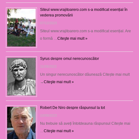
Siteul www.vrajitoarero.com s-a modificat esențial în
vederea promovării
07/12/2023
Siteul www.vrajitoarero.com s-a modificat esențial. Are
o formă …
Citeşte mai mult »
Syrus despre omul nerecunoscător
11/09/2023
Un singur nerecunoscător dăunează Citește mai mult
→
Citeşte mai mult »
Robert De Niro despre răspunsul la tot
10/09/2023
Nu trebuie să aveți întotdeauna răspunsul Citește mai
…
Citeşte mai mult »