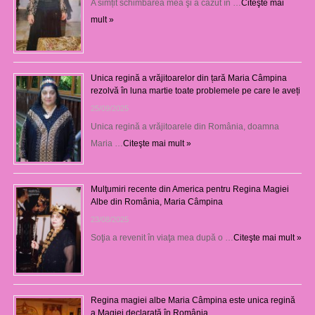
A simțit schimbarea mea şi a căzut în …
Citeşte mai
mult »
Unica regină a vrăjitoarelor din țară Maria Câmpina
rezolvă în luna martie toate problemele pe care le aveți
25/09/2025
Unica regină a vrăjitoarele din România, doamna
Maria …
Citeşte mai mult »
Mulţumiri recente din America pentru Regina Magiei
Albe din România, Maria Câmpina
23/08/2025
Soţia a revenit în viaţa mea după o …
Citeşte mai mult »
Regina magiei albe Maria Câmpina este unica regină
a Magiei declarată în România