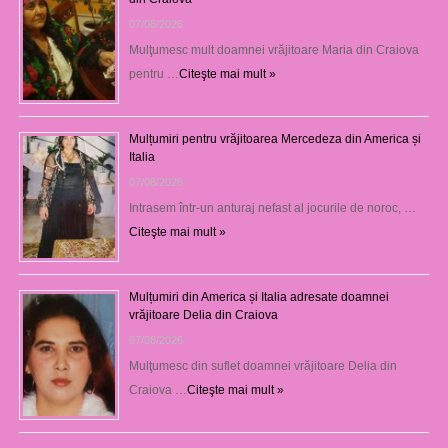
07/08/2026
Mulţumesc mult doamnei vrăjitoare Maria din Craiova
pentru …
Citeşte mai mult »
Mulțumiri pentru vrăjitoarea Mercedeza din America și
Italia
07/08/2026
Intrasem într-un anturaj nefast al jocurile de noroc, …
Citeşte mai mult »
Mulțumiri din America și Italia adresate doamnei
vrăjitoare Delia din Craiova
07/08/2026
Mulţumesc din suflet doamnei vrăjitoare Delia din
Craiova …
Citeşte mai mult »