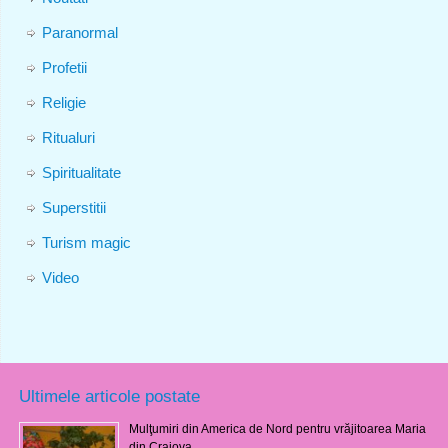
Paranormal
Profetii
Religie
Ritualuri
Spiritualitate
Superstitii
Turism magic
Video
Ultimele articole postate
Mulţumiri din America de Nord pentru vrăjitoarea Maria
din Craiova