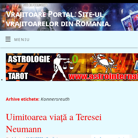
Vrajitoare Portal. Site-ul
vrajitoarelor din Romania.
VRAJITOARE, VRAJITOARELE, VRAJITOARE
MENIU
Konnersreuth
Arhive etichete:
Uimitoarea viaţă a Teresei
Neumann