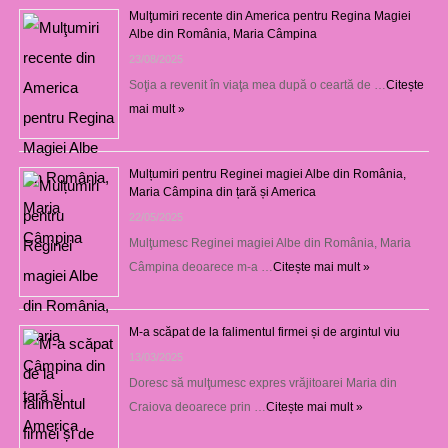
Mulţumiri recente din America pentru Regina Magiei
Albe din România, Maria Câmpina
23/08/2025
Soţia a revenit în viaţa mea după o ceartă de …
Citește
mai mult »
Mulțumiri pentru Reginei magiei Albe din România,
Maria Câmpina din țară și America
22/05/2025
Mulţumesc Reginei magiei Albe din România, Maria
Câmpina deoarece m-a …
Citește mai mult »
M-a scăpat de la falimentul firmei și de argintul viu
13/03/2025
Doresc să mulţumesc expres vrăjitoarei Maria din
Craiova deoarece prin …
Citește mai mult »