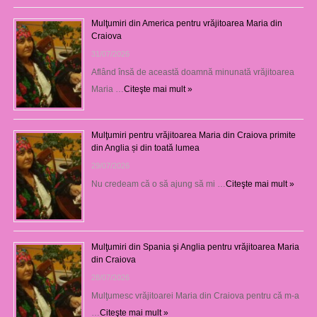
Mulţumiri din America pentru vrăjitoarea Maria din
Craiova
31/07/2026
Aflând însă de această doamnă minunată vrăjitoarea
Maria …
Citeşte mai mult »
Mulţumiri pentru vrăjitoarea Maria din Craiova primite
din Anglia și din toată lumea
29/07/2026
Nu credeam că o să ajung să mi …
Citeşte mai mult »
Mulţumiri din Spania şi Anglia pentru vrăjitoarea Maria
din Craiova
28/07/2026
Mulţumesc vrăjitoarei Maria din Craiova pentru că m-a
…
Citeşte mai mult »