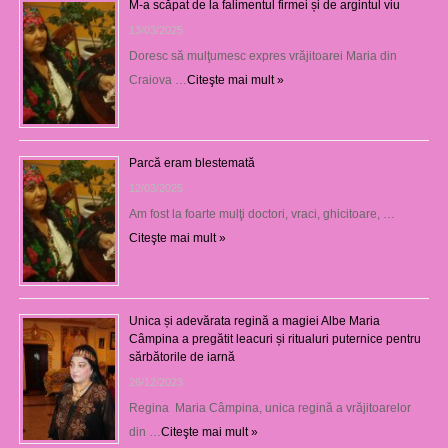
M-a scăpat de la falimentul firmei și de argintul viu
13/03/2025
Doresc să mulţumesc expres vrăjitoarei Maria din
Craiova …
Citeşte mai mult »
Parcă eram blestemată
12/03/2025
Am fost la foarte mulţi doctori, vraci, ghicitoare, …
Citeşte mai mult »
Unica și adevărata regină a magiei Albe Maria
Câmpina a pregătit leacuri și ritualuri puternice pentru
sărbătorile de iarnă
26/12/2023
Regina Maria Câmpina, unica regină a vrăjitoarelor
din …
Citeşte mai mult »