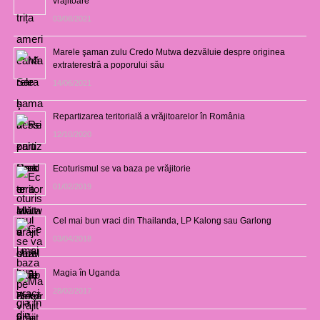
vrăjitoare
03/08/2021
Marele şaman zulu Credo Mutwa dezvăluie despre originea
extraterestră a poporului său
14/06/2021
Repartizarea teritorială a vrăjitoarelor în România
12/10/2020
Ecoturismul se va baza pe vrăjitorie
01/02/2019
Cel mai bun vraci din Thailanda, LP Kalong sau Garlong
03/04/2018
Magia în Uganda
28/02/2017