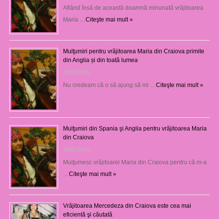
Aflând însă de această doamnă minunată vrăjitoarea
Maria …
Citeşte mai mult »
Mulţumiri pentru vrăjitoarea Maria din Craiova primite
din Anglia și din toată lumea
29/07/2026
Nu credeam că o să ajung să mi …
Citeşte mai mult »
Mulţumiri din Spania şi Anglia pentru vrăjitoarea Maria
din Craiova
28/07/2026
Mulţumesc vrăjitoarei Maria din Craiova pentru că m-a
…
Citeşte mai mult »
Vrăjitoarea Mercedeza din Craiova este cea mai
eficientă şi căutată