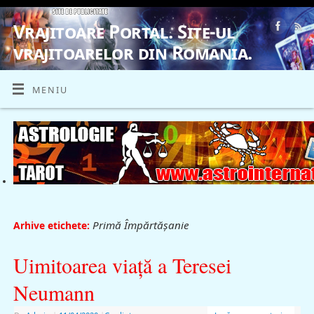
Vrajitoare Portal. Site-ul
vrajitoarelor din Romania.
VRAJITOARE, VRAJITOARELE, VRAJITOARE
MENIU
Primă Împărtășanie
Arhive etichete:
Uimitoarea viaţă a Teresei
Neumann