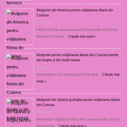
Mulţumiri din America pentru vrăjitoarea Maria din
Craiova
31/07/2026
Aflând însă de această doamnă minunată vrăjitoarea
Maria din Craiova …
Citește mai mult »
Mulţumiri pentru vrăjitoarea Maria din Craiova primite
din Anglia și din toată lumea
29/07/2026
Nu credeam că o să ajung să mi se facă …
Citește mai
mult »
Mulţumiri din Spania şi Anglia pentru vrăjitoarea Maria
din Craiova
28/07/2026
Mulţumesc vrăjitoarei Maria din Craiova pentru că m-a
vindecat de …
Citește mai mult »