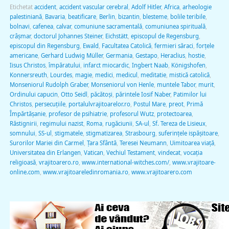
Etichetat
accident
,
accident vascular cerebral
,
Adolf Hitler
,
Africa
,
arheologie
palestiniană
,
Bavaria
,
beatificare
,
Berlin
,
bizantin
,
blesteme
,
bolile teribile
,
bolnavi
,
cafenea
,
calvar
,
comuniune sacramentală
,
comuniunea spirituală
,
crâşmar
,
doctorul Johannes Steiner
,
Eichstätt
,
episcopul de Regensburg
,
episcopul din Regensburg
,
Ewald
,
Facultatea Catolică
,
fermieri săraci
,
forțele
americane
,
Gerhard Ludwig Müller
,
Germania
,
Gestapo
,
Heraclius
,
hostie
,
Iisus Christos
,
împăratului
,
infarct miocardic
,
Ingbert Naab
,
Königshofen
,
Konnersreuth
,
Lourdes
,
magie
,
medici
,
medicul
,
meditatie
,
mistică catolică
,
Monseniorul Rudolph Graber
,
Monseniorul von Henle
,
muntele Tabor
,
murit
,
Ordinului capucin
,
Otto Seidl
,
păcătoși
,
părintele Iosif Naber
,
Patimilor lui
Christos
,
persecuțiile
,
portalulvrajitoarelor.ro
,
Postul Mare
,
preot
,
Primă
Împărtășanie
,
profesor de psihiatrie
,
profesorul Wutz
,
protectoarea
,
Răstignirii
,
regimului nazist
,
Roma
,
rugăciunii
,
SA-ul
,
Sf. Tereza de Lisieux
,
somnului
,
SS-ul
,
stigmatele
,
stigmatizarea
,
Strasbourg
,
suferințele ispășitoare
,
Surorilor Mariei din Carmel
,
Ţara Sfântă
,
Teresei Neumann
,
Uimitoarea viaţă
,
Universitatea din Erlangen
,
Vatican
,
Vechiul Testament
,
vindecat
,
vocația
religioasă
,
vrajitoarero.ro
,
www.international-witches.com/
,
www.vrajitoare-
online.com
,
www.vrajitoareledinromania.ro
,
www.vrajitoarero.com