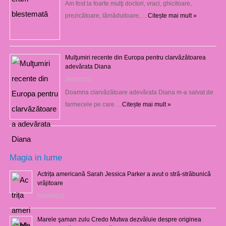
Am fost la foarte mulţi doctori, vraci, ghicitoare,
prezicătoare, tămăduitoare, …
Citește mai mult »
Mulţumiri recente din Europa pentru clarvăzătoarea
adevărata Diana
29/01/2021
Doamna clarvăzătoare adevărata Diana m-a salvat de
farmecele pe care …
Citește mai mult »
Magia in lume
Actrița americană Sarah Jessica Parker a avut o stră-străbunică
vrăjitoare
03/08/2021
Marele şaman zulu Credo Mutwa dezvăluie despre originea