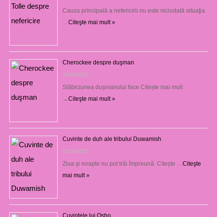
Cauza principală a nefericirii nu este niciodată situaţia
…
Citeşte mai mult »
Cherockee despre duşman
08/09/2023
Slăbiciunea duşmanului face Citește mai mult
→
Citeşte mai mult »
Cuvinte de duh ale tribului Duwamish
07/09/2023
Ziua şi noapte nu pot trăi împreună. Citește …
Citeşte
mai mult »
Cuvintele lui Osho