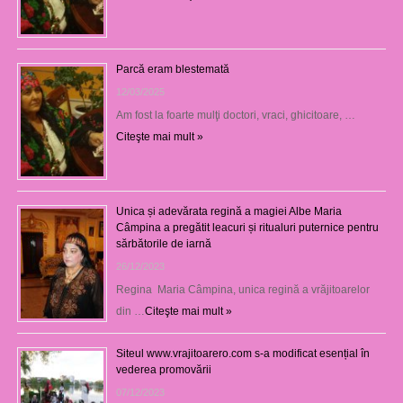
Parcă eram blestemată
12/03/2025
Am fost la foarte mulţi doctori, vraci, ghicitoare, …
Citeşte mai mult »
Unica și adevărata regină a magiei Albe Maria
Câmpina a pregătit leacuri și ritualuri puternice pentru
sărbătorile de iarnă
26/12/2023
Regina Maria Câmpina, unica regină a vrăjitoarelor
din …
Citeşte mai mult »
Siteul www.vrajitoarero.com s-a modificat esențial în
vederea promovării
07/12/2023