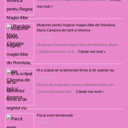
mai mult »
Mulțumiri pentru Reginei magiei Albe din România,
Maria Câmpina din țară și America
22/05/2025
Mulţumesc Reginei magiei Albe din România, Maria
Câmpina deoarece m-a …
Citește mai mult »
M-a scăpat de la falimentul firmei și de argintul viu
13/03/2025
Doresc să mulţumesc expres vrăjitoarei Maria din
Craiova deoarece prin …
Citește mai mult »
Parcă eram blestemată
12/03/2025