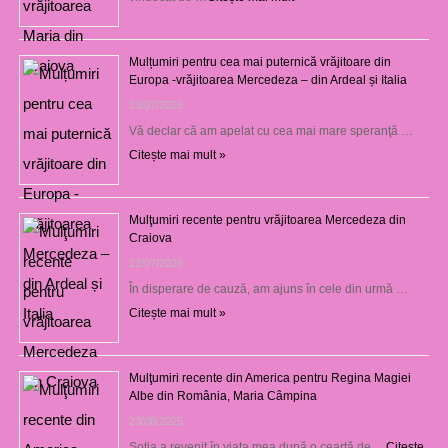
Mulțumiri pentru cea mai puternică vrăjitoare din
Europa -vrăjitoarea Mercedeza – din Ardeal și Italia
23/07/2026
Vă declar că am apelat cu cea mai mare speranţă …
Citește mai mult »
Mulţumiri recente pentru vrăjitoarea Mercedeza din
Craiova
22/07/2026
În disperare de cauză, am ajuns în cele din urmă …
Citește mai mult »
Mulţumiri recente din America pentru Regina Magiei
Albe din România, Maria Câmpina
23/08/2025
Soţia a revenit în viaţa mea după o ceartă de …
Citește