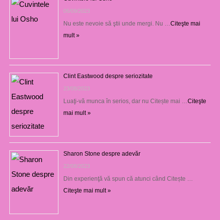
06/09/2023
Nu este nevoie să ştii unde mergi. Nu …
Citeşte mai
mult »
Clint Eastwood despre seriozitate
23/08/2023
Luaţi-vă munca în serios, dar nu Citește mai …
Citeşte
mai mult »
Sharon Stone despre adevăr
22/08/2023
Din experienţă vă spun că atunci când Citește …
Citeşte mai mult »