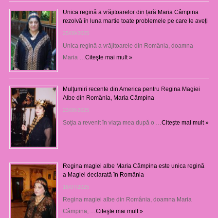
Unica regină a vrăjitoarelor din țară Maria Câmpina
rezolvă în luna martie toate problemele pe care le aveți
25/09/2025
Unica regină a vrăjitoarele din România, doamna
Maria …
Citeşte mai mult »
Mulţumiri recente din America pentru Regina Magiei
Albe din România, Maria Câmpina
23/08/2025
Soţia a revenit în viaţa mea după o …
Citeşte mai mult »
Regina magiei albe Maria Câmpina este unica regină
a Magiei declarată în România
16/07/2025
Regina magiei albe din România, doamna Maria
Câmpina, …
Citeşte mai mult »