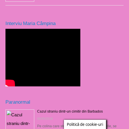
Interviu Maria Câmpina
Paranormal
Cazul straniu dintr-un cimitir din Barbados
06/05/2019
Politică de cookie-uri
Pe colina care străjuieşte golful Oistin din Antile, se