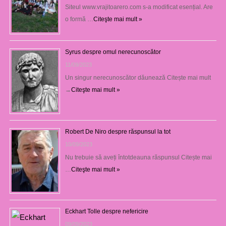
Siteul www.vrajitoarero.com s-a modificat esențial. Are
o formă …
Citeşte mai mult »
Syrus despre omul nerecunoscător
11/09/2023
Un singur nerecunoscător dăunează Citește mai mult
→
Citeşte mai mult »
Robert De Niro despre răspunsul la tot
10/09/2023
Nu trebuie să aveți întotdeauna răspunsul Citește mai
…
Citeşte mai mult »
Eckhart Tolle despre nefericire
09/09/2023