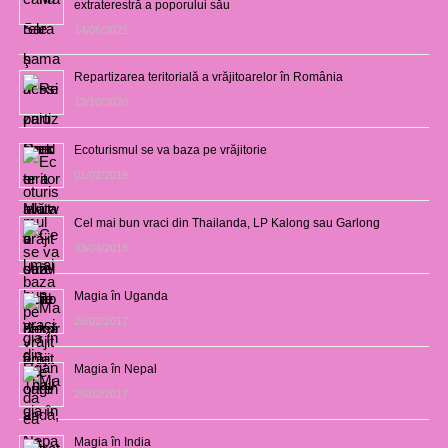
extraterestră a poporului său
14/06/2021
Repartizarea teritorială a vrăjitoarelor în România
12/10/2020
Ecoturismul se va baza pe vrăjitorie
01/02/2019
Cel mai bun vraci din Thailanda, LP Kalong sau Garlong
03/04/2018
Magia în Uganda
28/02/2017
Magia în Nepal
26/02/2017
Magia în India