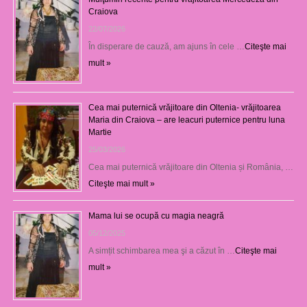
Craiova
22/07/2026
În disperare de cauză, am ajuns în cele …
Citeşte mai
mult »
Cea mai puternică vrăjitoare din Oltenia- vrăjitoarea
Maria din Craiova – are leacuri puternice pentru luna
Martie
25/03/2026
Cea mai puternică vrăjitoare din Oltenia și România, …
Citeşte mai mult »
Mama lui se ocupă cu magia neagră
05/12/2025
A simțit schimbarea mea şi a căzut în …
Citeşte mai
mult »