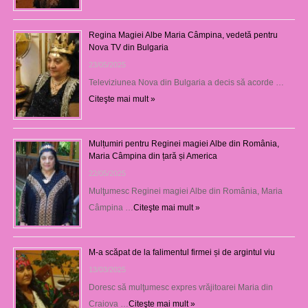
Regina Magiei Albe Maria Câmpina, vedetă pentru
Nova TV din Bulgaria
23/05/2025
Televiziunea Nova din Bulgaria a decis să acorde …
Citeşte mai mult »
Mulțumiri pentru Reginei magiei Albe din România,
Maria Câmpina din țară și America
22/05/2025
Mulţumesc Reginei magiei Albe din România, Maria
Câmpina …
Citeşte mai mult »
M-a scăpat de la falimentul firmei și de argintul viu
13/03/2025
Doresc să mulţumesc expres vrăjitoarei Maria din
Craiova …
Citeşte mai mult »