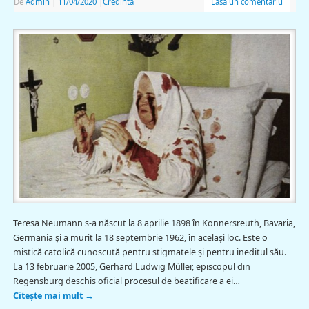
De
Admin
|
11/04/2020
|
Credinta
Lasă un comentariu
Teresa Neumann s-a născut la 8 aprilie 1898 în Konnersreuth, Bavaria,
Germania şi a murit la 18 septembrie 1962, în același loc. Este o
mistică catolică cunoscută pentru stigmatele și pentru ineditul său.
La 13 februarie 2005, Gerhard Ludwig Müller, episcopul din
Regensburg deschis oficial procesul de beatificare a ei…
Citește mai mult
→