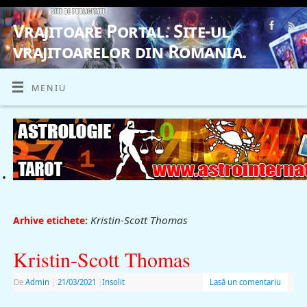
Vrajitoare Portal. Site-ul
vrajitoarelor din Romania.
VRAJITOARE, VRAJITOARELE, VRAJITOARE
MENIU
Kristin-Scott Thomas
Arhive etichete:
Kristin-Scott Thomas
De
Admin
|
21/03/2021
|
Insolit
Lasă un comentariu