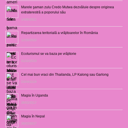
Marele şaman zulu Credo Mutwa dezvăluie despre originea
extraterestră a poporului său
14/06/2021
Repartizarea teritorială a vrăjitoarelor în România
12/10/2020
Ecoturismul se va baza pe vrăjitorie
01/02/2019
Cel mai bun vraci din Thailanda, LP Kalong sau Garlong
03/04/2018
Magia în Uganda
28/02/2017
Magia în Nepal
26/02/2017