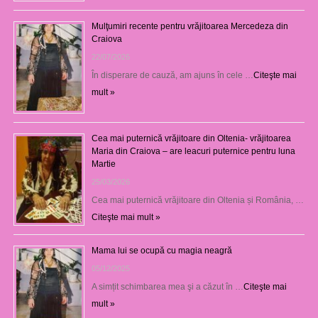
Mulţumiri recente pentru vrăjitoarea Mercedeza din
Craiova
22/07/2026
În disperare de cauză, am ajuns în cele …
Citeşte mai
mult »
Cea mai puternică vrăjitoare din Oltenia- vrăjitoarea
Maria din Craiova – are leacuri puternice pentru luna
Martie
25/03/2026
Cea mai puternică vrăjitoare din Oltenia și România, …
Citeşte mai mult »
Mama lui se ocupă cu magia neagră
05/12/2025
A simțit schimbarea mea şi a căzut în …
Citeşte mai
mult »