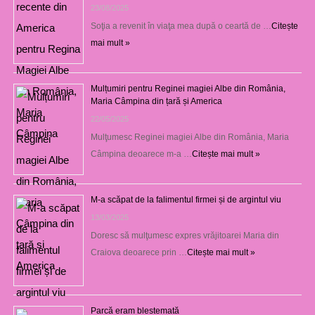
23/08/2025
Soţia a revenit în viaţa mea după o ceartă de …
Citește
mai mult »
Mulțumiri pentru Reginei magiei Albe din România,
Maria Câmpina din țară și America
22/05/2025
Mulţumesc Reginei magiei Albe din România, Maria
Câmpina deoarece m-a …
Citește mai mult »
M-a scăpat de la falimentul firmei și de argintul viu
13/03/2025
Doresc să mulţumesc expres vrăjitoarei Maria din
Craiova deoarece prin …
Citește mai mult »
Parcă eram blestemată