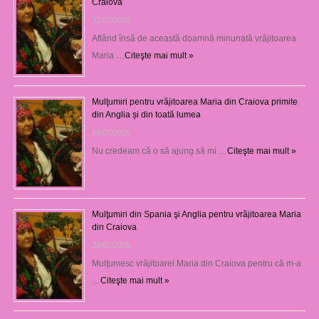
Craiova
31/07/2026
Aflând însă de această doamnă minunată vrăjitoarea
Maria …
Citeşte mai mult »
Mulţumiri pentru vrăjitoarea Maria din Craiova primite
din Anglia și din toată lumea
29/07/2026
Nu credeam că o să ajung să mi …
Citeşte mai mult »
Mulţumiri din Spania şi Anglia pentru vrăjitoarea Maria
din Craiova
28/07/2026
Mulţumesc vrăjitoarei Maria din Craiova pentru că m-a
…
Citeşte mai mult »