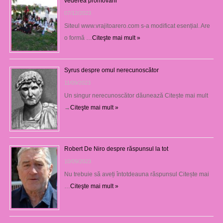
vederea promovării
07/12/2023
Siteul www.vrajitoarero.com s-a modificat esențial. Are
o formă …
Citeşte mai mult »
Syrus despre omul nerecunoscător
11/09/2023
Un singur nerecunoscător dăunează Citește mai mult
→
Citeşte mai mult »
Robert De Niro despre răspunsul la tot
10/09/2023
Nu trebuie să aveți întotdeauna răspunsul Citește mai
…
Citeşte mai mult »