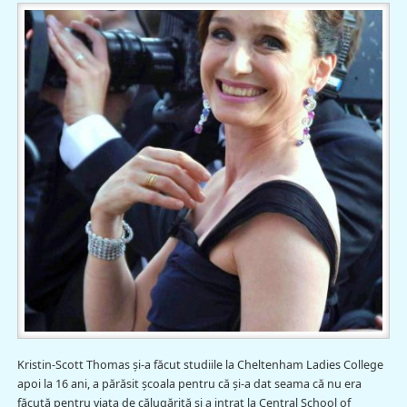
Kristin-Scott Thomas şi-a făcut studiile la Cheltenham Ladies College
apoi la 16 ani, a părăsit şcoala pentru că şi-a dat seama că nu era
făcută pentru viaţa de călugărită şi a intrat la Central School of