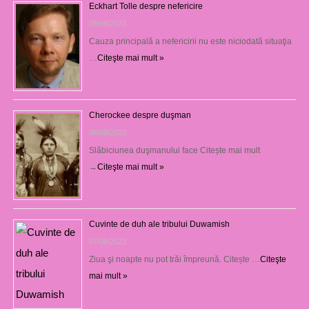
Eckhart Tolle despre nefericire
09/09/2023
Cauza principală a nefericirii nu este niciodată situaţia
…
Citeşte mai mult »
Cherockee despre duşman
08/09/2023
Slăbiciunea duşmanului face Citește mai mult
→
Citeşte mai mult »
Cuvinte de duh ale tribului Duwamish
07/09/2023
Ziua şi noapte nu pot trăi împreună. Citește …
Citeşte
mai mult »