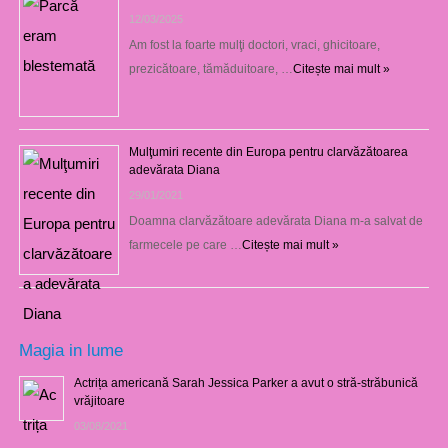
12/03/2025
Am fost la foarte mulţi doctori, vraci, ghicitoare,
prezicătoare, tămăduitoare, …
Citește mai mult »
Mulţumiri recente din Europa pentru clarvăzătoarea
adevărata Diana
29/01/2021
Doamna clarvăzătoare adevărata Diana m-a salvat de
farmecele pe care …
Citește mai mult »
Magia in lume
Actrița americană Sarah Jessica Parker a avut o stră-străbunică
vrăjitoare
03/08/2021