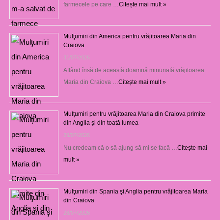
farmecele pe care …
Citește mai mult »
Mulţumiri din America pentru vrăjitoarea Maria din
Craiova
31/07/2026
Aflând însă de această doamnă minunată vrăjitoarea
Maria din Craiova …
Citește mai mult »
Mulţumiri pentru vrăjitoarea Maria din Craiova primite
din Anglia și din toată lumea
29/07/2026
Nu credeam că o să ajung să mi se facă …
Citește mai
mult »
Mulţumiri din Spania şi Anglia pentru vrăjitoarea Maria
din Craiova
28/07/2026