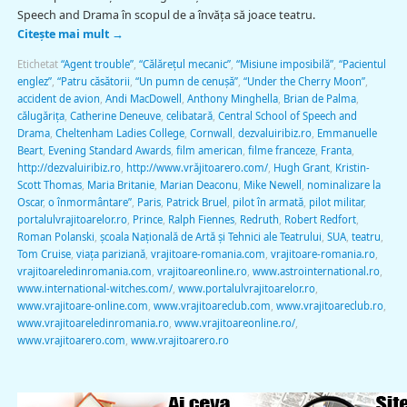
Speech and Drama în scopul de a învăţa să joace teatru.
Citește mai mult
→
Etichetat
“Agent trouble”
,
“Călăreţul mecanic”
,
“Misiune imposibilă”
,
“Pacientul
englez”
,
“Patru căsătorii
,
“Un pumn de cenuşă”
,
“Under the Cherry Moon”
,
accident de avion
,
Andi MacDowell
,
Anthony Minghella
,
Brian de Palma
,
călugărița
,
Catherine Deneuve
,
celibatară
,
Central School of Speech and
Drama
,
Cheltenham Ladies College
,
Cornwall
,
dezvaluiribiz.ro
,
Emmanuelle
Beart
,
Evening Standard Awards
,
film american
,
filme franceze
,
Franta
,
http://dezvaluiribiz.ro
,
http://www.vrăjitoarero.com/
,
Hugh Grant
,
Kristin-
Scott Thomas
,
Maria Britanie
,
Marian Deaconu
,
Mike Newell
,
nominalizare la
Oscar
,
o înmormântare”
,
Paris
,
Patrick Bruel
,
pilot în armată
,
pilot militar
,
portalulvrajitoarelor.ro
,
Prince
,
Ralph Fiennes
,
Redruth
,
Robert Redfort
,
Roman Polanski
,
şcoala Naţională de Artă şi Tehnici ale Teatrului
,
SUA
,
teatru
,
Tom Cruise
,
viaţa pariziană
,
vrajitoare-romania.com
,
vrajitoare-romania.ro
,
vrajitoareledinromania.com
,
vrajitoareonline.ro
,
www.astrointernational.ro
,
www.international-witches.com/
,
www.portalulvrajitoarelor.ro
,
www.vrajitoare-online.com
,
www.vrajitoareclub.com
,
www.vrajitoareclub.ro
,
www.vrajitoareledinromania.ro
,
www.vrajitoareonline.ro/
,
www.vrajitoarero.com
,
www.vrajitoarero.ro