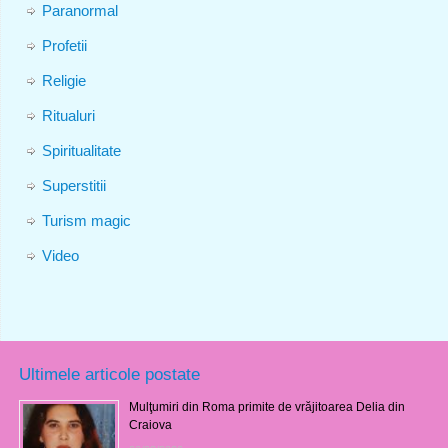
Paranormal
Profetii
Religie
Ritualuri
Spiritualitate
Superstitii
Turism magic
Video
Ultimele articole postate
Mulţumiri din Roma primite de vrăjitoarea Delia din
Craiova