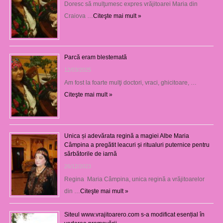
Doresc să mulţumesc expres vrăjitoarei Maria din
Craiova …
Citeşte mai mult »
Parcă eram blestemată
12/03/2025
Am fost la foarte mulţi doctori, vraci, ghicitoare, …
Citeşte mai mult »
Unica și adevărata regină a magiei Albe Maria
Câmpina a pregătit leacuri și ritualuri puternice pentru
sărbătorile de iarnă
26/12/2023
Regina Maria Câmpina, unica regină a vrăjitoarelor
din …
Citeşte mai mult »
Siteul www.vrajitoarero.com s-a modificat esențial în