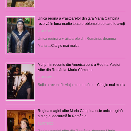
Unica regină a vrăjitoarelor din țară Maria Câmpina
rezolvă în luna martie toate problemele pe care le aveți
25/09/2025
Unica regină a vrăjitoarele din România, doamna
Maria …
Citeşte mai mult »
Mulţumiri recente din America pentru Regina Magiei
Albe din România, Maria Câmpina
23/08/2025
Soţia a revenit în viaţa mea după o …
Citeşte mai mult »
Regina magiei albe Maria Câmpina este unica regină
a Magiei declarată în România
16/07/2025
Regina magiei albe din România, doamna Maria