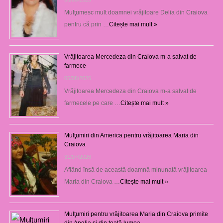
Mulţumesc mult doamnei vrăjitoare Delia din Craiova
pentru că prin …
Citește mai mult »
Vrăjitoarea Mercedeza din Craiova m-a salvat de
farmece
06/08/2026
Vrăjitoarea Mercedeza din Craiova m-a salvat de
farmecele pe care …
Citește mai mult »
Mulţumiri din America pentru vrăjitoarea Maria din
Craiova
31/07/2026
Aflând însă de această doamnă minunată vrăjitoarea
Maria din Craiova …
Citește mai mult »
Mulţumiri pentru vrăjitoarea Maria din Craiova primite
din Anglia și din toată lumea