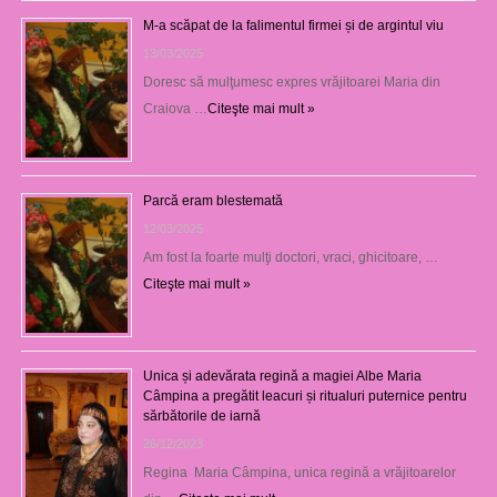
M-a scăpat de la falimentul firmei și de argintul viu
13/03/2025
Doresc să mulţumesc expres vrăjitoarei Maria din
Craiova …
Citeşte mai mult »
Parcă eram blestemată
12/03/2025
Am fost la foarte mulţi doctori, vraci, ghicitoare, …
Citeşte mai mult »
Unica și adevărata regină a magiei Albe Maria
Câmpina a pregătit leacuri și ritualuri puternice pentru
sărbătorile de iarnă
26/12/2023
Regina Maria Câmpina, unica regină a vrăjitoarelor