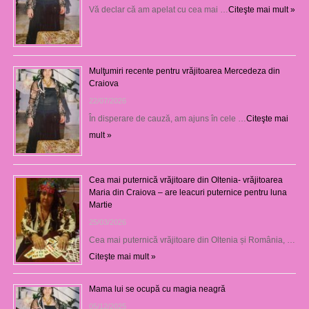
Vă declar că am apelat cu cea mai …
Citeşte mai mult »
Mulţumiri recente pentru vrăjitoarea Mercedeza din
Craiova
22/07/2026
În disperare de cauză, am ajuns în cele …
Citeşte mai
mult »
Cea mai puternică vrăjitoare din Oltenia- vrăjitoarea
Maria din Craiova – are leacuri puternice pentru luna
Martie
25/03/2026
Cea mai puternică vrăjitoare din Oltenia și România, …
Citeşte mai mult »
Mama lui se ocupă cu magia neagră
05/12/2025