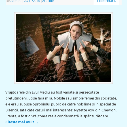
De
Admin
|
24/11/2014
|
Articole
1 comentariu
Vrăjitoarele din Evul Mediu au fost vânate şi persecutate
pretutindeni, ucise fără milă. Nobile sau simple femei din societate,
ele erau supuse oprobiului public de către nobilime şi în special de
Biserică. Iată câte cazuri mai interesante: Nyzette Axy, din Chevron,
Franţa, a fost o vrăjitoare reală condamnată la spânzurătoare…
Citește mai mult
→