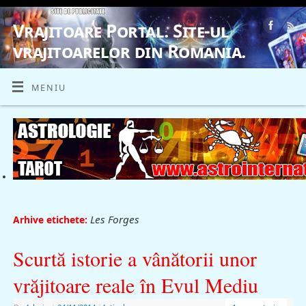
Vrajitoare Portal. Site-ul
vrajitoarelor din Romania.
VRAJITOARE, VRAJITOARELE, VRAJITOARE
MENIU
Les Forges
Arhive etichete:
Scurtă istorie a vânătorii unor
vrăjitoare reale în Evul Mediu