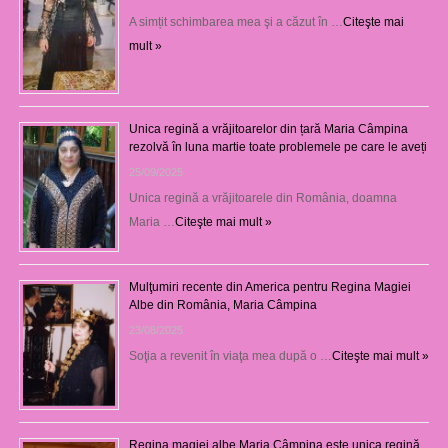
A simțit schimbarea mea şi a căzut în …
Citeşte mai
mult »
Unica regină a vrăjitoarelor din țară Maria Câmpina
rezolvă în luna martie toate problemele pe care le aveți
25/09/2025
Unica regină a vrăjitoarele din România, doamna
Maria …
Citeşte mai mult »
Mulţumiri recente din America pentru Regina Magiei
Albe din România, Maria Câmpina
23/08/2025
Soţia a revenit în viaţa mea după o …
Citeşte mai mult »
Regina magiei albe Maria Câmpina este unica regină