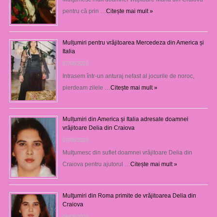
pentru că prin …
Citește mai mult »
Mulțumiri pentru vrăjitoarea Mercedeza din America și
Italia
07/08/2026
Intrasem într-un anturaj nefast al jocurile de noroc,
pierdeam zilele …
Citește mai mult »
Mulțumiri din America și Italia adresate doamnei
vrăjitoare Delia din Craiova
07/08/2026
Mulţumesc din suflet doamnei vrăjitoare Delia din
Craiova pentru ajutorul …
Citește mai mult »
Mulţumiri din Roma primite de vrăjitoarea Delia din
Craiova
06/08/2026