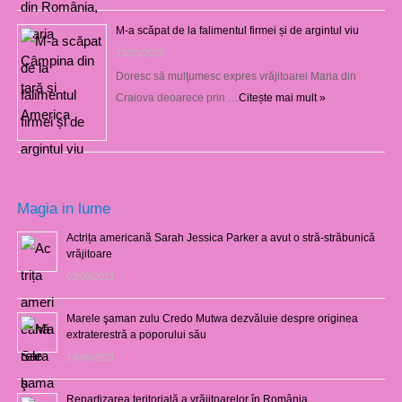
M-a scăpat de la falimentul firmei și de argintul viu
13/03/2025
Doresc să mulţumesc expres vrăjitoarei Maria din
Craiova deoarece prin …
Citește mai mult »
Magia in lume
Actrița americană Sarah Jessica Parker a avut o stră-străbunică
vrăjitoare
03/08/2021
Marele şaman zulu Credo Mutwa dezvăluie despre originea
extraterestră a poporului său
14/06/2021
Repartizarea teritorială a vrăjitoarelor în România