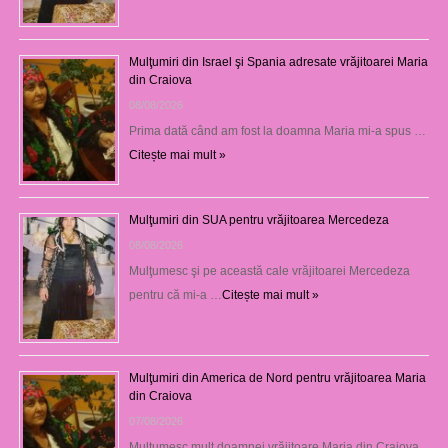
Mulţumiri din Israel şi Spania adresate vrăjitoarei Maria
din Craiova
08/08/2026
Prima dată când am fost la doamna Maria mi-a spus …
Citește mai mult »
Mulţumiri din SUA pentru vrăjitoarea Mercedeza
08/08/2026
Mulţumesc şi pe această cale vrăjitoarei Mercedeza
pentru că mi-a …
Citește mai mult »
Mulţumiri din America de Nord pentru vrăjitoarea Maria
din Craiova
07/08/2026
Mulţumesc mult doamnei vrăjitoare Maria din Craiova