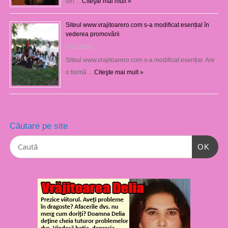
din …
Citeşte mai mult »
Siteul www.vrajitoarero.com s-a modificat esențial în
vederea promovării
07/12/2023
Siteul www.vrajitoarero.com s-a modificat esențial. Are
o formă …
Citeşte mai mult »
Căutare pe site
OK