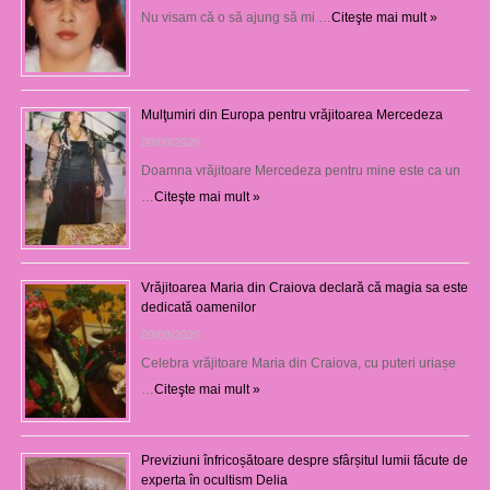
Nu visam că o să ajung să mi …
Citeşte mai mult »
Mulţumiri din Europa pentru vrăjitoarea Mercedeza
09/08/2026
Doamna vrăjitoare Mercedeza pentru mine este ca un
…
Citeşte mai mult »
Vrăjitoarea Maria din Craiova declară că magia sa este
dedicată oamenilor
09/08/2026
Celebra vrăjitoare Maria din Craiova, cu puteri uriașe
…
Citeşte mai mult »
Previziuni înfricoșătoare despre sfârșitul lumii făcute de
experta în ocultism Delia