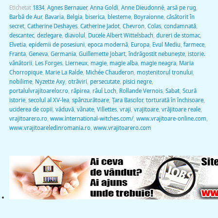
Etichetat
1834
,
Agnes Bernauer
,
Anna Goldi
,
Anne Dieudonné
,
arsă pe rug
,
Barbă de Aur
,
Bavaria
,
Belgia
,
biserica
,
blesteme
,
Boyraionne
,
căsătorit în
secret
,
Catherine Deshayes
,
Catherine Jadot
,
Chevron
,
Colas
,
condamnată
,
descantec
,
dezlegare
,
diavolul
,
Ducele Albert Wittelsbach
,
dureri de stomac
,
Elvetia
,
epidemii de posesiuni
,
epoca modernă
,
Europa
,
Evul Mediu
,
farmece
,
Franta
,
Geneva
,
Germania
,
Guillemette Jobart
,
îndrăgostit nebunește
,
istorie.
vânătorii
,
Les Forges
,
Lierneux
,
magie
,
magie alba
,
magie neagra
,
Maria
Chorropique
,
Marie La Ralde
,
Michée Chauderon
,
moştenitorul tronului
,
nobilime
,
Nyzette Axy
,
otrăviri
,
persecutate
,
pisici negre
,
portalulvrajitoarelor.ro
,
răpirea
,
râul Loch
,
Rollande Vernois
,
Sabat
,
Scură
istorie
,
secolul al XV-lea
,
spânzurătoare
,
Ţara Bascilor
,
torturată în închisoare
,
uciderea de copii
,
văduvă
,
vânate
,
Villettes
,
vraji
,
vrajitoare
,
vrăjitoare reale
,
vrajitoarero.ro
,
www.international-witches.com/
,
www.vrajitoare-online.com
,
www.vrajitoareledinromania.ro
,
www.vrajitoarero.com