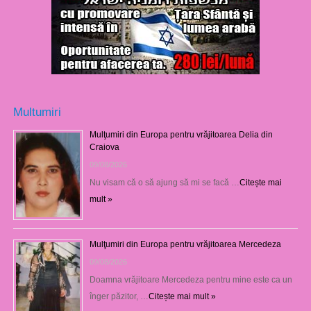
Multumiri
Mulţumiri din Europa pentru vrăjitoarea Delia din
Craiova
09/08/2026
Nu visam că o să ajung să mi se facă …
Citește mai
mult »
Mulţumiri din Europa pentru vrăjitoarea Mercedeza
09/08/2026
Doamna vrăjitoare Mercedeza pentru mine este ca un
înger păzitor, …
Citește mai mult »