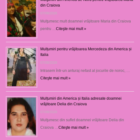
din Craiova
07/08/2026
Mulţumesc mult doamnei vrăjitoare Maria din Craiova
pentru …
Citeşte mai mult »
Mulțumiri pentru vrăjitoarea Mercedeza din America și
Italia
07/08/2026
Intrasem într-un anturaj nefast al jocurile de noroc, …
Citeşte mai mult »
Mulțumiri din America și Italia adresate doamnei
vrăjitoare Delia din Craiova
07/08/2026
Mulţumesc din suflet doamnei vrăjitoare Delia din
Craiova …
Citeşte mai mult »