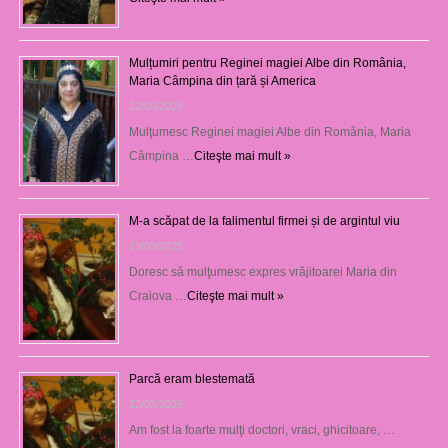
Mulțumiri pentru Reginei magiei Albe din România,
Maria Câmpina din țară și America
22/05/2025
Mulţumesc Reginei magiei Albe din România, Maria
Câmpina …
Citeşte mai mult »
M-a scăpat de la falimentul firmei și de argintul viu
13/03/2025
Doresc să mulţumesc expres vrăjitoarei Maria din
Craiova …
Citeşte mai mult »
Parcă eram blestemată
12/03/2025
Am fost la foarte mulţi doctori, vraci, ghicitoare, …