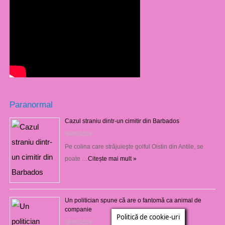
Paranormal
Cazul straniu dintr-un cimitir din Barbados
06/05/2019
Pe colina care străjuieşte golful Oistin din Antile, se
poate …
Citește mai mult »
Un politician spune că are o fantomă ca animal de
companie
Politică de cookie-uri
05/05/2019