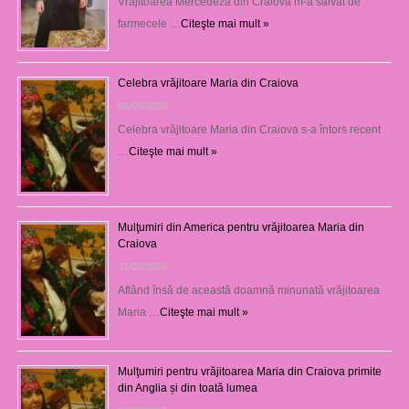
Vrăjitoarea Mercedeza din Craiova m-a salvat de
farmecele …
Citeşte mai mult »
Celebra vrăjitoare Maria din Craiova
06/08/2026
Celebra vrăjitoare Maria din Craiova s-a întors recent
…
Citeşte mai mult »
Mulţumiri din America pentru vrăjitoarea Maria din
Craiova
31/07/2026
Aflând însă de această doamnă minunată vrăjitoarea
Maria …
Citeşte mai mult »
Mulţumiri pentru vrăjitoarea Maria din Craiova primite
din Anglia și din toată lumea