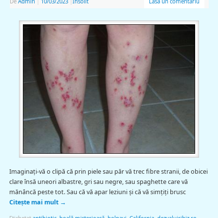
De
Admin
|
10/03/2023
|
Insolit
Lasă un comentariu
Imaginaţi-vă o clipă că prin piele sau păr vă trec fibre stranii, de obicei
clare însă uneori albastre, gri sau negre, sau spaghette care vă
mănâncă peste tot. Sau că vă apar leziuni şi că vă simţiţi brusc
Citește mai mult
→