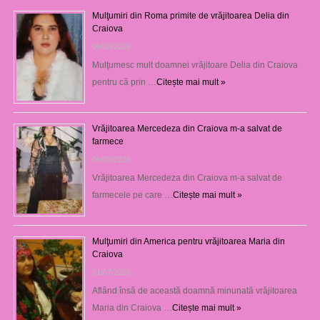
Mulţumiri din Roma primite de vrăjitoarea Delia din
Craiova
06/08/2026
Mulţumesc mult doamnei vrăjitoare Delia din Craiova
pentru că prin …
Citește mai mult »
Vrăjitoarea Mercedeza din Craiova m-a salvat de
farmece
06/08/2026
Vrăjitoarea Mercedeza din Craiova m-a salvat de
farmecele pe care …
Citește mai mult »
Mulţumiri din America pentru vrăjitoarea Maria din
Craiova
31/07/2026
Aflând însă de această doamnă minunată vrăjitoarea
Maria din Craiova …
Citește mai mult »