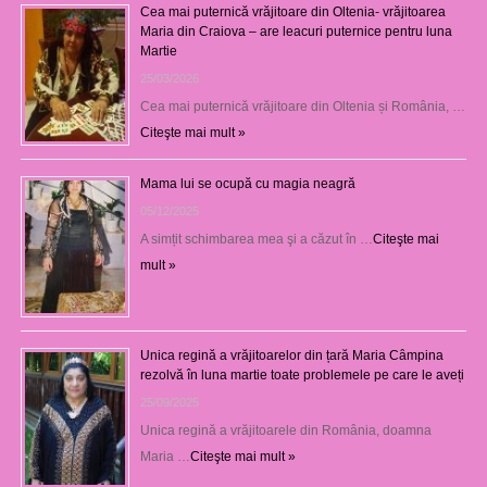
Cea mai puternică vrăjitoare din Oltenia- vrăjitoarea
Maria din Craiova – are leacuri puternice pentru luna
Martie
25/03/2026
Cea mai puternică vrăjitoare din Oltenia și România, …
Citeşte mai mult »
Mama lui se ocupă cu magia neagră
05/12/2025
A simțit schimbarea mea şi a căzut în …
Citeşte mai
mult »
Unica regină a vrăjitoarelor din țară Maria Câmpina
rezolvă în luna martie toate problemele pe care le aveți
25/09/2025
Unica regină a vrăjitoarele din România, doamna
Maria …
Citeşte mai mult »