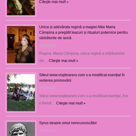
Citeşte mai mult »
Unica și adevărata regină a magiei Albe Maria
Câmpina a pregătit leacuri și ritualuri puternice pentru
sărbătorile de iarnă
26/12/2023
Regina Maria Câmpina, unica regină a vrăjitoarelor
din …
Citeşte mai mult »
Siteul www.vrajitoarero.com s-a modificat esențial în
vederea promovării
07/12/2023
Siteul www.vrajitoarero.com s-a modificat esențial. Are
o formă …
Citeşte mai mult »
Syrus despre omul nerecunoscător
11/09/2023