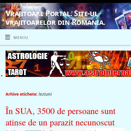
Vrajitoare Portal. Site-ul
vrajitoarelor din Romania.
VRAJITOARE, VRAJITOARELE, VRAJITOARE
MENIU
leziuni
Arhive etichete:
În SUA, 3500 de persoane sunt
atinse de un parazit necunoscut