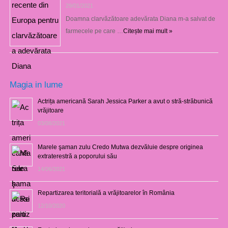
29/01/2021
Doamna clarvăzătoare adevărata Diana m-a salvat de
farmecele pe care …
Citește mai mult »
Magia in lume
Actrița americană Sarah Jessica Parker a avut o stră-străbunică
vrăjitoare
03/08/2021
Marele şaman zulu Credo Mutwa dezvăluie despre originea
extraterestră a poporului său
14/06/2021
Repartizarea teritorială a vrăjitoarelor în România
12/10/2020