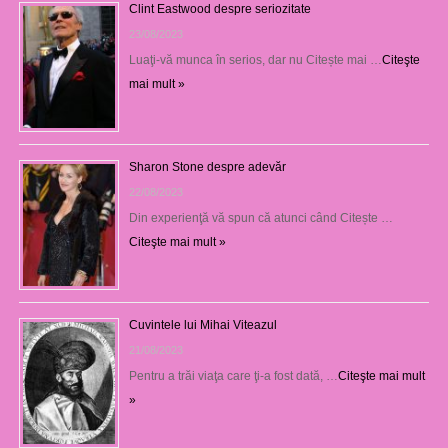
Clint Eastwood despre seriozitate
23/08/2023
Luaţi-vă munca în serios, dar nu Citește mai …
Citeşte
mai mult »
Sharon Stone despre adevăr
22/08/2023
Din experienţă vă spun că atunci când Citește …
Citeşte mai mult »
Cuvintele lui Mihai Viteazul
21/08/2023
Pentru a trăi viaţa care ţi-a fost dată, …
Citeşte mai mult
»