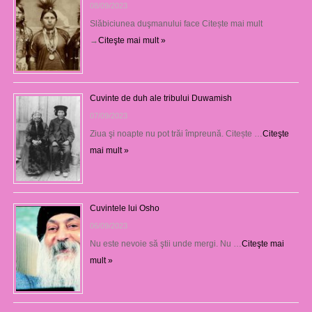
08/09/2023
Slăbiciunea duşmanului face Citește mai mult
→
Citeşte mai mult »
Cuvinte de duh ale tribului Duwamish
07/09/2023
Ziua şi noapte nu pot trăi împreună. Citește …
Citeşte
mai mult »
Cuvintele lui Osho
06/09/2023
Nu este nevoie să ştii unde mergi. Nu …
Citeşte mai
mult »