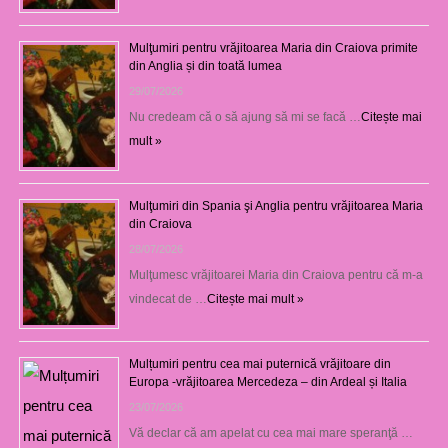
Mulţumiri pentru vrăjitoarea Maria din Craiova primite
din Anglia și din toată lumea
29/07/2026
Nu credeam că o să ajung să mi se facă …
Citește mai
mult »
Mulţumiri din Spania şi Anglia pentru vrăjitoarea Maria
din Craiova
28/07/2026
Mulţumesc vrăjitoarei Maria din Craiova pentru că m-a
vindecat de …
Citește mai mult »
Mulțumiri pentru cea mai puternică vrăjitoare din
Europa -vrăjitoarea Mercedeza – din Ardeal și Italia
23/07/2026
Vă declar că am apelat cu cea mai mare speranţă …