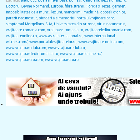
Etichetat
antibiotic
,
boală misterioasă
,
bolnavi
,
California
,
dezvaluiribiz.ro
,
Doctorul Levine Normand
,
Europa
,
fibre stranii
,
Florida şi Texas
,
germen
,
imposibilitatea de a munci
,
leziuni
,
mancarimi
,
medicină
,
oboseli cronice
,
parazit necunoscut
,
pierderi ale memoriei
,
portalulvrajitoarelor.ro
,
simptomul Morgellons
,
SUA
,
Universitatea din Arizona
,
virus necunoscut
,
vrajitoare-romania.com
,
vrajitoare-romania.ro
,
vrajitoareledinromania.com
,
vrajitoareonline.ro
,
www.astrointernational.ro
,
www.international-
witches.com/
,
www.portalulvrajitoarelor.ro
,
www.vrajitoare-online.com
,
www.vrajitoareclub.com
,
www.vrajitoareclub.ro
,
www.vrajitoareledinromania.ro
,
www.vrajitoareonline.ro/
,
www.vrajitoarero.com
,
www.vrajitoarero.ro