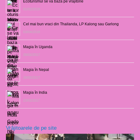
Ecoturismul se va baza pe vrăjitorie
01/02/2019
Cel mai bun vraci din Thailanda, LP Kalong sau Garlong
03/04/2018
Magia în Uganda
28/02/2017
Magia în Nepal
26/02/2017
Magia în India
23/02/2017
Vrăjitoarele de pe site