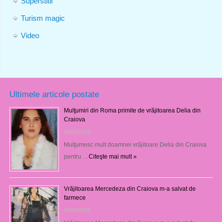
Superstitii
Turism magic
Video
Ultimele articole postate
Mulţumiri din Roma primite de vrăjitoarea Delia din
Craiova
06/08/2026
Mulţumesc mult doamnei vrăjitoare Delia din Craiova
pentru …
Citeşte mai mult »
Vrăjitoarea Mercedeza din Craiova m-a salvat de
farmece
06/08/2026