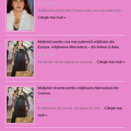
27/07/2026
Vrăjitoarea Delia din Craiova este cea mai puternică …
Citeşte mai mult »
Mulțumiri pentru cea mai puternică vrăjitoare din
Europa -vrăjitoarea Mercedeza – din Ardeal și Italia
23/07/2026
Vă declar că am apelat cu cea mai …
Citeşte mai mult »
Mulţumiri recente pentru vrăjitoarea Mercedeza din
Craiova
22/07/2026
În disperare de cauză, am ajuns în cele …
Citeşte mai
mult »