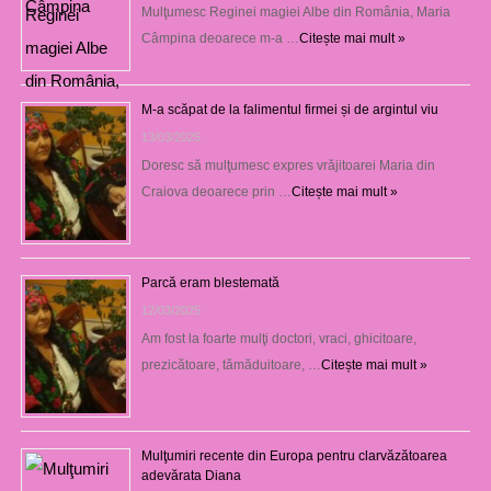
Mulţumesc Reginei magiei Albe din România, Maria
Câmpina deoarece m-a …
Citește mai mult »
M-a scăpat de la falimentul firmei și de argintul viu
13/03/2025
Doresc să mulţumesc expres vrăjitoarei Maria din
Craiova deoarece prin …
Citește mai mult »
Parcă eram blestemată
12/03/2025
Am fost la foarte mulţi doctori, vraci, ghicitoare,
prezicătoare, tămăduitoare, …
Citește mai mult »
Mulţumiri recente din Europa pentru clarvăzătoarea
adevărata Diana