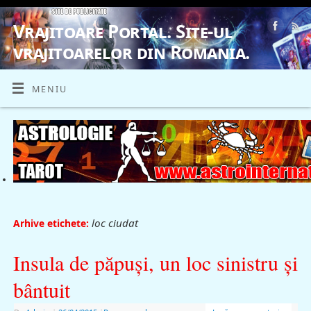
Vrajitoare Portal. Site-ul
vrajitoarelor din Romania.
VRAJITOARE, VRAJITOARELE, VRAJITOARE
MENIU
loc ciudat
Arhive etichete:
Insula de păpuşi, un loc sinistru şi
bântuit