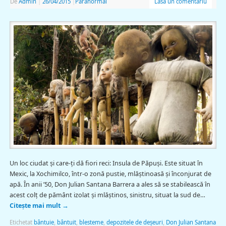
De
Admin
|
26/04/2015
|
Paranormal
Lasă un comentariu
Un loc ciudat şi care-ţi dă fiori reci: Insula de Păpuşi. Este situat în
Mexic, la Xochimilco, într-o zonă pustie, mlăștinoasă şi înconjurat de
apă. În anii ’50, Don Julian Santana Barrera a ales să se stabilească în
acest colț de pământ izolat şi mlăştinos, sinistru, situat la sud de…
Citește mai mult
→
Etichetat
bântuie
,
bântuit
,
blesteme
,
depozitele de deșeuri
,
Don Julian Santana