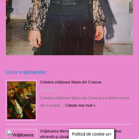
Lista vrajitoarelor
Celebra vrăjitoare Maria din Craiova
06/08/2026
Celebra vrăjitoare Maria din Craiova s-a întors recent
din Canada, …
Citește mai mult »
Vrăjitoarea Mercedeza din Craiova este cea mai
Politică de cookie-uri
eficientă şi căutată