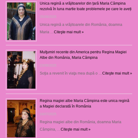
Unica regină a vrăjitoarelor din țară Maria Câmpina
rezolvă în luna martie toate problemele pe care le aveți
25/09/2025
Unica regină a vrăjitoarele din România, doamna
Maria …
Citeşte mai mult »
Mulţumiri recente din America pentru Regina Magiei
Albe din România, Maria Câmpina
23/08/2025
Soţia a revenit în viaţa mea după o …
Citeşte mai mult »
Regina magiei albe Maria Câmpina este unica regină
a Magiei declarată în România
16/07/2025
Regina magiei albe din România, doamna Maria
Câmpina, …
Citeşte mai mult »