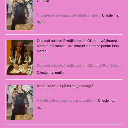
Craiova
22/07/2026
În disperare de cauză, am ajuns în cele …
Citeşte mai
mult »
Cea mai puternică vrăjitoare din Oltenia- vrăjitoarea
Maria din Craiova – are leacuri puternice pentru luna
Martie
25/03/2026
Cea mai puternică vrăjitoare din Oltenia și România, …
Citeşte mai mult »
Mama lui se ocupă cu magia neagră
05/12/2025
A simțit schimbarea mea şi a căzut în …
Citeşte mai
mult »