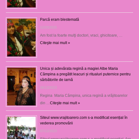
Parcă eram blestemată
12/03/2025
Am fost la foarte mulţi doctori, vraci, ghicitoare, …
Citeşte mai mult »
Unica și adevărata regină a magiei Albe Maria
Câmpina a pregătit leacuri și ritualuri puternice pentru
sărbătorile de iarnă
26/12/2023
Regina Maria Câmpina, unica regină a vrăjitoarelor
din …
Citeşte mai mult »
Siteul www.vrajitoarero.com s-a modificat esențial în
vederea promovării
07/12/2023
Siteul www.vrajitoarero.com s-a modificat esențial. Are