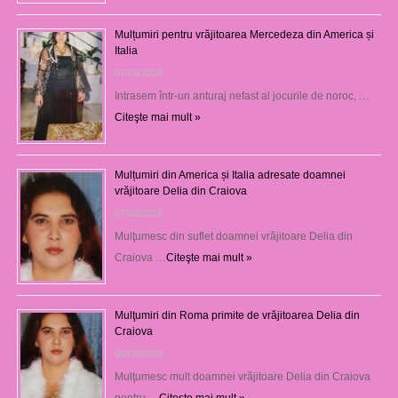
Mulțumiri pentru vrăjitoarea Mercedeza din America și
Italia
07/08/2026
Intrasem într-un anturaj nefast al jocurile de noroc, …
Citeşte mai mult »
Mulțumiri din America și Italia adresate doamnei
vrăjitoare Delia din Craiova
07/08/2026
Mulţumesc din suflet doamnei vrăjitoare Delia din
Craiova …
Citeşte mai mult »
Mulţumiri din Roma primite de vrăjitoarea Delia din
Craiova
06/08/2026
Mulţumesc mult doamnei vrăjitoare Delia din Craiova
pentru …
Citeşte mai mult »