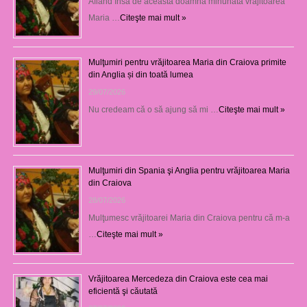
Aflând însă de această doamnă minunată vrăjitoarea
Maria …
Citeşte mai mult »
Mulţumiri pentru vrăjitoarea Maria din Craiova primite
din Anglia și din toată lumea
29/07/2026
Nu credeam că o să ajung să mi …
Citeşte mai mult »
Mulţumiri din Spania şi Anglia pentru vrăjitoarea Maria
din Craiova
28/07/2026
Mulţumesc vrăjitoarei Maria din Craiova pentru că m-a
…
Citeşte mai mult »
Vrăjitoarea Mercedeza din Craiova este cea mai
eficientă şi căutată