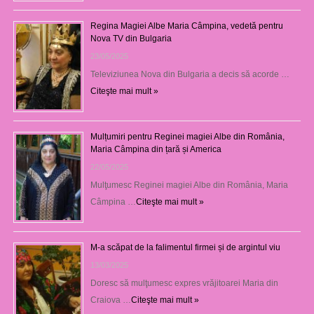
Regina Magiei Albe Maria Câmpina, vedetă pentru
Nova TV din Bulgaria
23/05/2025
Televiziunea Nova din Bulgaria a decis să acorde …
Citeşte mai mult »
Mulțumiri pentru Reginei magiei Albe din România,
Maria Câmpina din țară și America
22/05/2025
Mulţumesc Reginei magiei Albe din România, Maria
Câmpina …
Citeşte mai mult »
M-a scăpat de la falimentul firmei și de argintul viu
13/03/2025
Doresc să mulţumesc expres vrăjitoarei Maria din
Craiova …
Citeşte mai mult »