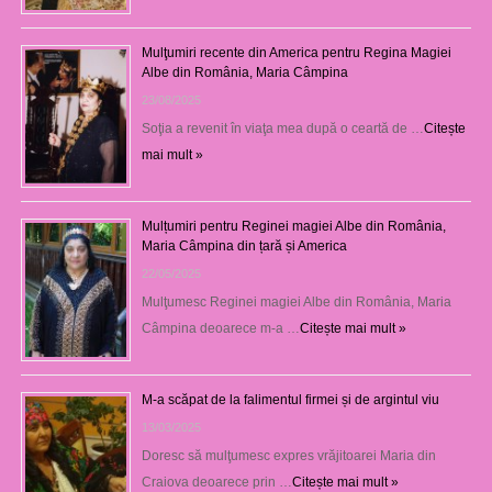
Mulţumiri recente din America pentru Regina Magiei
Albe din România, Maria Câmpina
23/08/2025
Soţia a revenit în viaţa mea după o ceartă de …
Citește
mai mult »
Mulțumiri pentru Reginei magiei Albe din România,
Maria Câmpina din țară și America
22/05/2025
Mulţumesc Reginei magiei Albe din România, Maria
Câmpina deoarece m-a …
Citește mai mult »
M-a scăpat de la falimentul firmei și de argintul viu
13/03/2025
Doresc să mulţumesc expres vrăjitoarei Maria din
Craiova deoarece prin …
Citește mai mult »