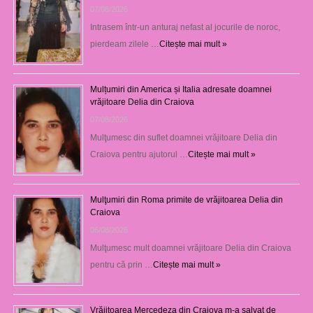
07/08/2026
Intrasem într-un anturaj nefast al jocurile de noroc,
pierdeam zilele …
Citește mai mult »
Mulțumiri din America și Italia adresate doamnei
vrăjitoare Delia din Craiova
07/08/2026
Mulţumesc din suflet doamnei vrăjitoare Delia din
Craiova pentru ajutorul …
Citește mai mult »
Mulţumiri din Roma primite de vrăjitoarea Delia din
Craiova
06/08/2026
Mulţumesc mult doamnei vrăjitoare Delia din Craiova
pentru că prin …
Citește mai mult »
Vrăjitoarea Mercedeza din Craiova m-a salvat de