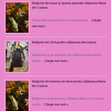
Mulţumiri din Israel şi Spania adresate vrăjitoarei Maria
din Craiova
08/08/2026
Prima dată când am fost la doamna Maria …
Citeşte
mai mult »
Mulţumiri din SUA pentru vrăjitoarea Mercedeza
08/08/2026
Mulţumesc şi pe această cale vrăjitoarei Mercedeza
pentru …
Citeşte mai mult »
Mulţumiri din America de Nord pentru vrăjitoarea Maria
din Craiova
07/08/2026
Mulţumesc mult doamnei vrăjitoare Maria din Craiova
pentru …
Citeşte mai mult »