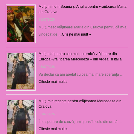
Mulţumiri din Spania şi Anglia pentru vrăjitoarea Maria
din Craiova
28/07/2026
Mulţumesc vrăjitoarei Maria din Craiova pentru că m-a
vindecat de …
Citește mai mult »
Mulțumiri pentru cea mai puternică vrăjitoare din
Europa -vrăjitoarea Mercedeza – din Ardeal și Italia
23/07/2026
Vă declar că am apelat cu cea mai mare speranţă …
Citește mai mult »
Mulţumiri recente pentru vrăjitoarea Mercedeza din
Craiova
22/07/2026
În disperare de cauză, am ajuns în cele din urmă …
Citește mai mult »