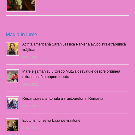
Magia in lume
Actrița americană Sarah Jessica Parker a avut o stră-străbunică
vrăjitoare
03/08/2021
Marele şaman zulu Credo Mutwa dezvăluie despre originea
extraterestră a poporului său
14/06/2021
Repartizarea teritorială a vrăjitoarelor în România
12/10/2020
Ecoturismul se va baza pe vrăjitorie
01/02/2019