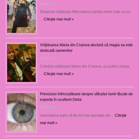
09/08/2026
Doamna vrăjitoare Mercedeza pentru mine este ca un
…
Citeşte mai mult »
Vrăjitoarea Maria din Craiova declară că magia sa este
dedicată oamenilor
09/08/2026
Celebra vrăjitoare Maria din Craiova, cu puteri uriașe
…
Citeşte mai mult »
Previziuni înfricoșătoare despre sfârșitul lumii făcute de
experta în ocultism Delia
08/08/2026
Apocalipsa pare să fie tot mai aproape de …
Citeşte
mai mult »