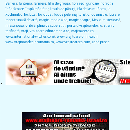
Barrera
,
fantomă
,
farmece
,
film de groază
,
fiori reci
,
gunoaie
,
horror
,
i
înfiorătoare
,
înspăimântător
,
Insula de păpuşi
,
isla de las muñecas
,
la
Xochimilco
,
loc bizar
,
loc ciudat
,
loc de pelerinaj turistic
,
loc sinistru
,
lucrare
monstruoasă de artă
,
magie
,
magie alba
,
magie neagra
,
Mexic
,
misterioasă
,
mlăștinoasă
,
oribilă
,
plină de superstiţii
,
portalulvrajitoarelor.ro
,
straniu
,
terifiantă
,
vraji
,
vrajitoareledinromania.ro
,
vrajitoarero.ro
,
www.international-witches.com/
,
www.vrajitoare-online.com
,
www.vrajitoareledinromania.ro
,
www.vrajitoarero.com
,
zonă pustie