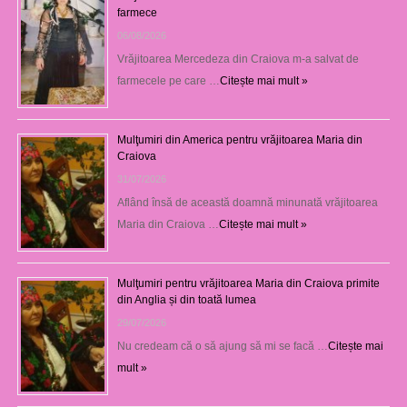
farmece
06/08/2026
Vrăjitoarea Mercedeza din Craiova m-a salvat de
farmecele pe care …
Citește mai mult »
Mulţumiri din America pentru vrăjitoarea Maria din
Craiova
31/07/2026
Aflând însă de această doamnă minunată vrăjitoarea
Maria din Craiova …
Citește mai mult »
Mulţumiri pentru vrăjitoarea Maria din Craiova primite
din Anglia și din toată lumea
29/07/2026
Nu credeam că o să ajung să mi se facă …
Citește mai
mult »