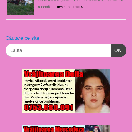
o formă …
Citeşte mai mult »
Căutare pe site
OK