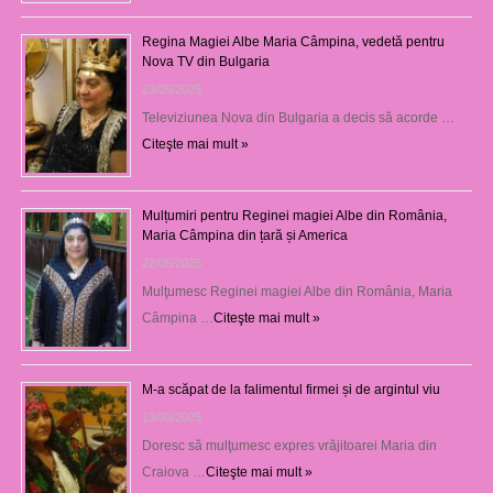
Regina Magiei Albe Maria Câmpina, vedetă pentru
Nova TV din Bulgaria
23/05/2025
Televiziunea Nova din Bulgaria a decis să acorde …
Citeşte mai mult »
Mulțumiri pentru Reginei magiei Albe din România,
Maria Câmpina din țară și America
22/05/2025
Mulţumesc Reginei magiei Albe din România, Maria
Câmpina …
Citeşte mai mult »
M-a scăpat de la falimentul firmei și de argintul viu
13/03/2025
Doresc să mulţumesc expres vrăjitoarei Maria din
Craiova …
Citeşte mai mult »