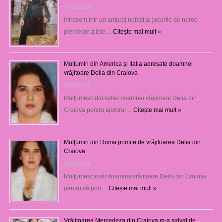
07/08/2026
Intrasem într-un anturaj nefast al jocurile de noroc,
pierdeam zilele …
Citește mai mult »
Mulțumiri din America și Italia adresate doamnei
vrăjitoare Delia din Craiova
07/08/2026
Mulţumesc din suflet doamnei vrăjitoare Delia din
Craiova pentru ajutorul …
Citește mai mult »
Mulţumiri din Roma primite de vrăjitoarea Delia din
Craiova
06/08/2026
Mulţumesc mult doamnei vrăjitoare Delia din Craiova
pentru că prin …
Citește mai mult »
Vrăjitoarea Mercedeza din Craiova m-a salvat de