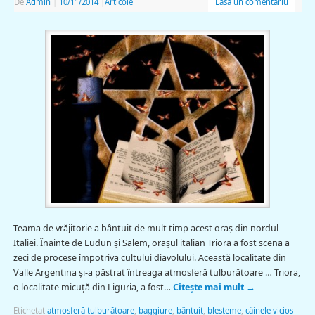
De
Admin
|
10/11/2014
|
Articole
Lasă un comentariu
Teama de vrăjitorie a bântuit de mult timp acest oraş din nordul
Italiei. Înainte de Ludun şi Salem, oraşul italian Triora a fost scena a
zeci de procese împotriva cultului diavolului. Această localitate din
Valle Argentina şi-a păstrat întreaga atmosferă tulburătoare … Triora,
o localitate micuţă din Liguria, a fost…
Citește mai mult
→
Etichetat
atmosferă tulburătoare
,
baggiure
,
bântuit
,
blesteme
,
câinele vicios