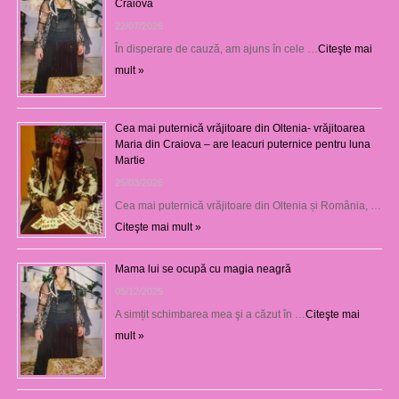
Craiova
22/07/2026
În disperare de cauză, am ajuns în cele …
Citeşte mai
mult »
Cea mai puternică vrăjitoare din Oltenia- vrăjitoarea
Maria din Craiova – are leacuri puternice pentru luna
Martie
25/03/2026
Cea mai puternică vrăjitoare din Oltenia și România, …
Citeşte mai mult »
Mama lui se ocupă cu magia neagră
05/12/2025
A simțit schimbarea mea şi a căzut în …
Citeşte mai
mult »