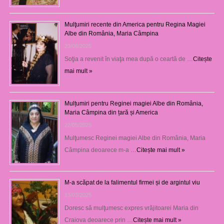
Mulţumiri recente din America pentru Regina Magiei
Albe din România, Maria Câmpina
23/08/2025
Soţia a revenit în viaţa mea după o ceartă de …
Citește
mai mult »
Mulțumiri pentru Reginei magiei Albe din România,
Maria Câmpina din țară și America
22/05/2025
Mulţumesc Reginei magiei Albe din România, Maria
Câmpina deoarece m-a …
Citește mai mult »
M-a scăpat de la falimentul firmei și de argintul viu
13/03/2025
Doresc să mulţumesc expres vrăjitoarei Maria din
Craiova deoarece prin …
Citește mai mult »