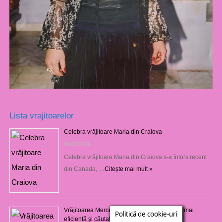
Lista vrajitoarelor
Celebra vrăjitoare Maria din Craiova
06/08/2026
Celebra vrăjitoare Maria din Craiova s-a întors recent
din Canada, …
Citește mai mult »
Vrăjitoarea Mercedeza din Craiova este cea mai
Politică de cookie-uri
eficientă şi căutată