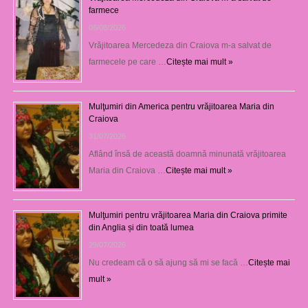
farmece
06/08/2026
Vrăjitoarea Mercedeza din Craiova m-a salvat de
farmecele pe care …
Citește mai mult »
Mulţumiri din America pentru vrăjitoarea Maria din
Craiova
31/07/2026
Aflând însă de această doamnă minunată vrăjitoarea
Maria din Craiova …
Citește mai mult »
Mulţumiri pentru vrăjitoarea Maria din Craiova primite
din Anglia și din toată lumea
29/07/2026
Nu credeam că o să ajung să mi se facă …
Citește mai
mult »