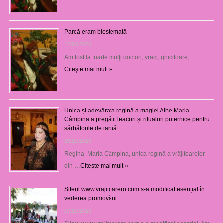
Parcă eram blestemată
12/03/2025
Am fost la foarte mulţi doctori, vraci, ghicitoare, …
Citeşte mai mult »
Unica și adevărata regină a magiei Albe Maria
Câmpina a pregătit leacuri și ritualuri puternice pentru
sărbătorile de iarnă
26/12/2023
Regina Maria Câmpina, unica regină a vrăjitoarelor
din …
Citeşte mai mult »
Siteul www.vrajitoarero.com s-a modificat esențial în
vederea promovării
07/12/2023