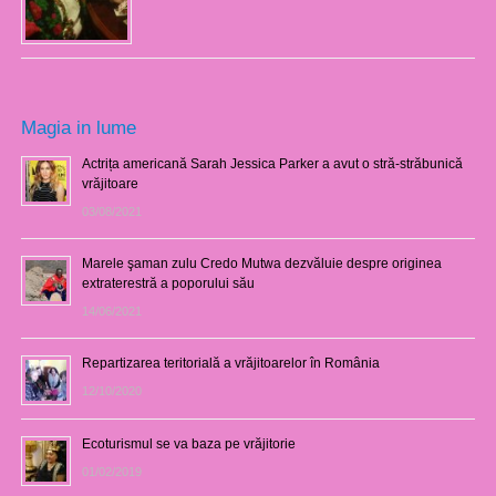
Magia in lume
Actrița americană Sarah Jessica Parker a avut o stră-străbunică
vrăjitoare
03/08/2021
Marele şaman zulu Credo Mutwa dezvăluie despre originea
extraterestră a poporului său
14/06/2021
Repartizarea teritorială a vrăjitoarelor în România
12/10/2020
Ecoturismul se va baza pe vrăjitorie
01/02/2019