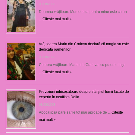
09/08/2026
Doamna vrăjitoare Mercedeza pentru mine este ca un
…
Citeşte mai mult »
Vrăjitoarea Maria din Craiova declară că magia sa este
dedicată oamenilor
09/08/2026
Celebra vrăjitoare Maria din Craiova, cu puteri uriașe
…
Citeşte mai mult »
Previziuni înfricoșătoare despre sfârșitul lumii făcute de
experta în ocultism Delia
08/08/2026
Apocalipsa pare să fie tot mai aproape de …
Citeşte
mai mult »