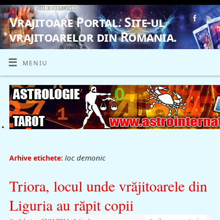
Vrajitoare Portal. Site-ul
vrajitoarelor din Romania.
VRAJITOARE, VRAJITOARELE, VRAJITOARE
MENIU
loc demonic
Arhive etichete:
Triora, locul unde vrăjitoarele din
Liguria au răpit copii