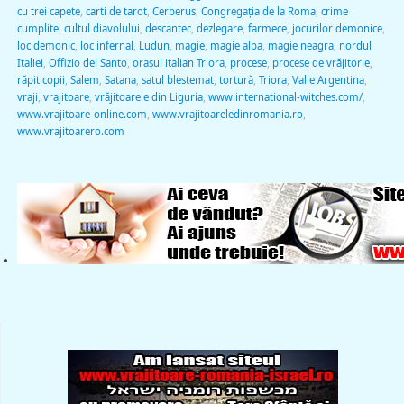
cu trei capete
,
carti de tarot
,
Cerberus
,
Congregaţia de la Roma
,
crime
cumplite
,
cultul diavolului
,
descantec
,
dezlegare
,
farmece
,
jocurilor demonice
,
loc demonic
,
loc infernal
,
Ludun
,
magie
,
magie alba
,
magie neagra
,
nordul
Italiei
,
Offizio del Santo
,
oraşul italian Triora
,
procese
,
procese de vrăjitorie
,
răpit copii
,
Salem
,
Satana
,
satul blestemat
,
tortură
,
Triora
,
Valle Argentina
,
vraji
,
vrajitoare
,
vrăjitoarele din Liguria
,
www.international-witches.com/
,
www.vrajitoare-online.com
,
www.vrajitoareledinromania.ro
,
www.vrajitoarero.com