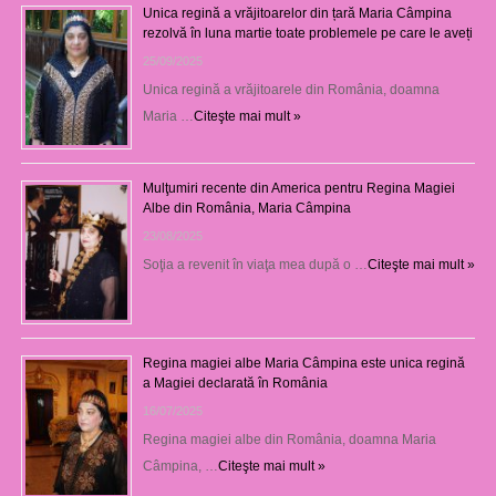
Unica regină a vrăjitoarelor din țară Maria Câmpina
rezolvă în luna martie toate problemele pe care le aveți
25/09/2025
Unica regină a vrăjitoarele din România, doamna
Maria …
Citeşte mai mult »
Mulţumiri recente din America pentru Regina Magiei
Albe din România, Maria Câmpina
23/08/2025
Soţia a revenit în viaţa mea după o …
Citeşte mai mult »
Regina magiei albe Maria Câmpina este unica regină
a Magiei declarată în România
16/07/2025
Regina magiei albe din România, doamna Maria
Câmpina, …
Citeşte mai mult »