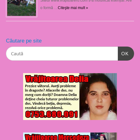
Siteul www.vrajitoarero.com s-a modificat esențial. Are
o formă …
Citeşte mai mult »
Căutare pe site
OK