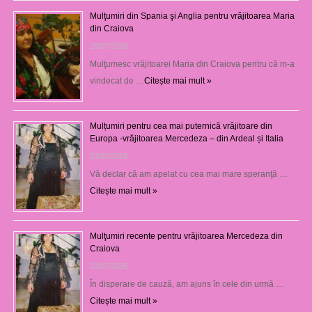
Mulţumiri din Spania şi Anglia pentru vrăjitoarea Maria
din Craiova
28/07/2026
Mulţumesc vrăjitoarei Maria din Craiova pentru că m-a
vindecat de …
Citește mai mult »
Mulțumiri pentru cea mai puternică vrăjitoare din
Europa -vrăjitoarea Mercedeza – din Ardeal și Italia
23/07/2026
Vă declar că am apelat cu cea mai mare speranţă …
Citește mai mult »
Mulţumiri recente pentru vrăjitoarea Mercedeza din
Craiova
22/07/2026
În disperare de cauză, am ajuns în cele din urmă …
Citește mai mult »