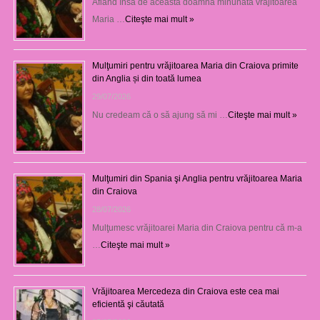
Aflând însă de această doamnă minunată vrăjitoarea
Maria …
Citeşte mai mult »
Mulţumiri pentru vrăjitoarea Maria din Craiova primite
din Anglia și din toată lumea
29/07/2026
Nu credeam că o să ajung să mi …
Citeşte mai mult »
Mulţumiri din Spania şi Anglia pentru vrăjitoarea Maria
din Craiova
28/07/2026
Mulţumesc vrăjitoarei Maria din Craiova pentru că m-a
…
Citeşte mai mult »
Vrăjitoarea Mercedeza din Craiova este cea mai
eficientă şi căutată