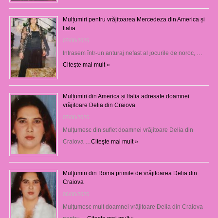
Mulțumiri pentru vrăjitoarea Mercedeza din America și
Italia
07/08/2026
Intrasem într-un anturaj nefast al jocurile de noroc, …
Citeşte mai mult »
Mulțumiri din America și Italia adresate doamnei
vrăjitoare Delia din Craiova
07/08/2026
Mulţumesc din suflet doamnei vrăjitoare Delia din
Craiova …
Citeşte mai mult »
Mulţumiri din Roma primite de vrăjitoarea Delia din
Craiova
06/08/2026
Mulţumesc mult doamnei vrăjitoare Delia din Craiova